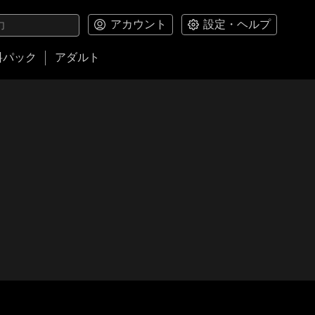
アカウント
設定・ヘルプ
料パック
アダルト