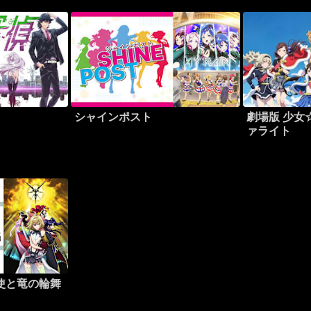
シャインポスト
劇場版 少女
ァライト
使と竜の輪舞