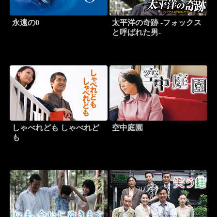
永遠の0
太平洋の奇跡 -フォックス
と呼ばれた男-
しゃべれども しゃべれど
空中庭園
も