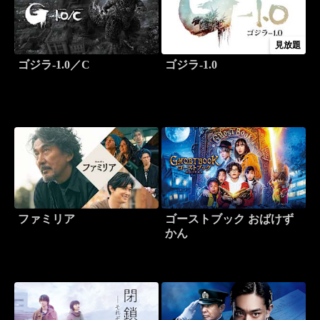
見放題
ゴジラ-1.0／C
ゴジラ-1.0
ファミリア
ゴーストブック おばけず
かん