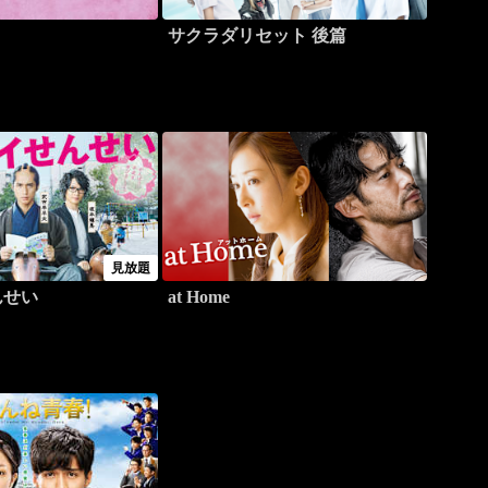
サクラダリセット 後篇
見放題
んせい
at Home