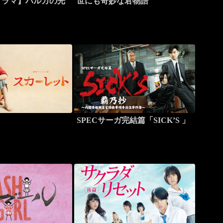
ドラマ】ハルカの光
世にも奇妙な君物語
ト
SPECサーガ完結篇「SICK’S 」