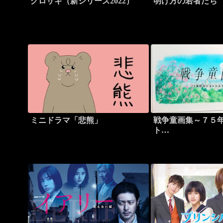
クロサギ（新シリーズ2022）
明け方の若者たち
ミニドラマ「悲熊」
戦争童画集～７５
ト…