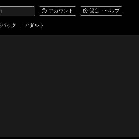
アカウント
設定・ヘルプ
料パック
アダルト