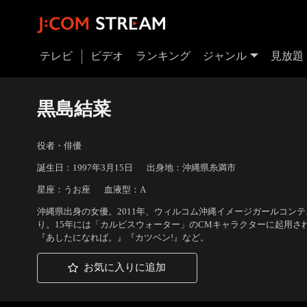
テレビ
ビデオ
ランキング
ジャンル
見放題
黒島結菜
役者・俳優
誕生日：1997年3月15日
出身地：沖縄県糸満市
星座：うお座
血液型：A
沖縄県出身の女優。2011年、ウィルコム沖縄イメージガールコン
り。15年には「カルピスウォーター」のCMキャラクターに起用さ
『あしたになれば。』『カツベン!』など。
お気に入りに追加