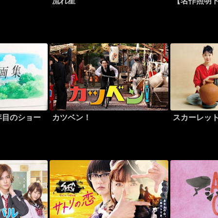
流れ星
【名作照明
年目のショー
カツベン！
スカーレッ