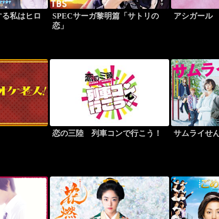
する私はヒロ
SPECサーガ黎明篇「サトリの
アシガール
恋」
恋の三陸 列車コンで行こう！
サムライせ