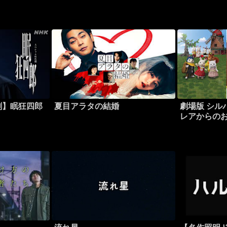
劇】眠狂四郎
夏目アラタの結婚
劇場版 シル
レアからの