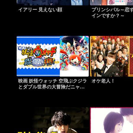
イアリー 見えない顔
プリンシパル～恋
インですか？～
映画 妖怪ウォッチ 空飛ぶクジラ
オケ老人！
とダブル世界の大冒険だニャ
ン！