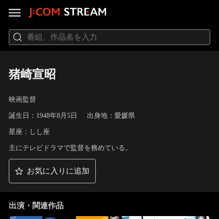
猪崎宣昭
映画監督
誕生日：1948年8月5日
出身地：愛媛県
星座：しし座
主にテレビドラマで監督を務めている。
お気に入りに追加
出演・関連作品