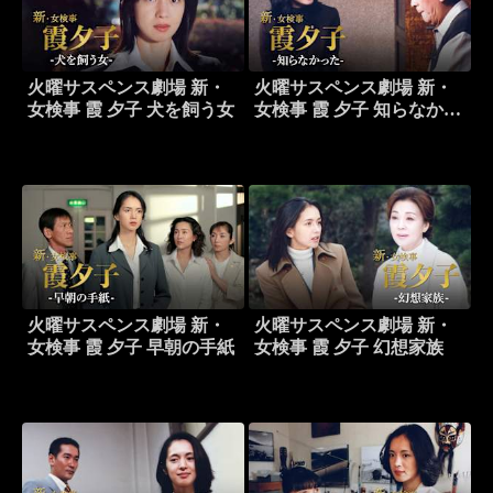
火曜サスペンス劇場 新・
火曜サスペンス劇場 新・
女検事 霞 夕子 犬を飼う女
女検事 霞 夕子 知らなかっ
た
火曜サスペンス劇場 新・
火曜サスペンス劇場 新・
女検事 霞 夕子 早朝の手紙
女検事 霞 夕子 幻想家族