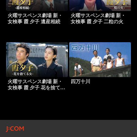
火曜サスペンス劇場 新・
火曜サスペンス劇場 新・
女検事 霞 夕子 遺産相続
女検事 霞 夕子 二粒の火
火曜サスペンス劇場 新・
四万十川
女検事 霞 夕子 花を捨てる
女