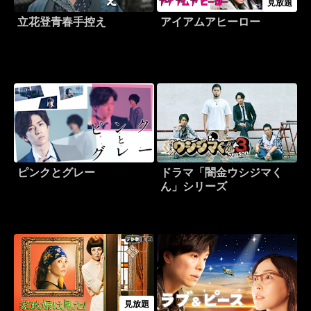
見放題
立花登青春手控え
アイアムアヒーロー
ピンクとグレー
ドラマ「闇金ウシジマく
ん」シリーズ
見放題