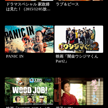
ドラマスペシャル 家政婦
ラブ＆ピース
は見た！（2015/12/05放送
分）
PANIC IN
映画「闇金ウシジマくん
Part2」