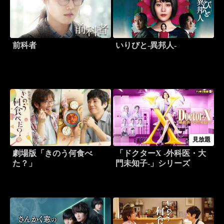
前科者
いりびと-異邦人-
見放題
劇場版「きのう何食べ
「ドクターX -外科医・大
た？」
門未知子-」シリーズ