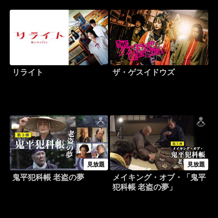
リライト
ザ・ゲスイドウズ
見放題
見放題
鬼平犯科帳 老盗の夢
メイキング・オブ・「鬼平
犯科帳 老盗の夢」