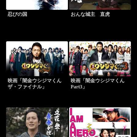
忍びの国
おんな城主 直虎
映画「闇金ウシジマくん
映画「闇金ウシジマくん
ザ・ファイナル」
Part3」