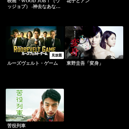
映画「WOOD JOB！（ウ
花子とアン
ッジョブ） -神去なあなあ
日常-」
見放題
ルーズヴェルト・ゲーム
東野圭吾「変身」
苦役列車