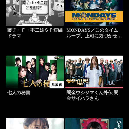
藤子・Ｆ・不二雄ＳＦ短編
MONDAYS／このタイム
ドラマ
ループ、上司に気づかせな
いと終わらない
見放題
七人の秘書
闇金ウシジマくん外伝 闇
金サイハラさん