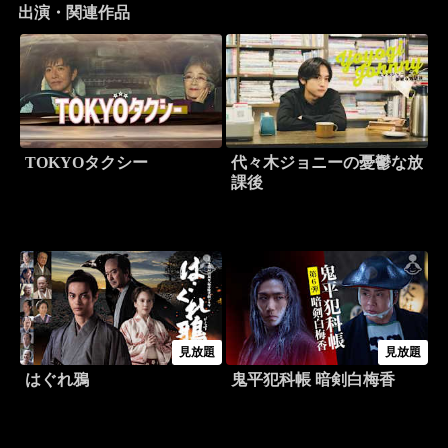
出演・関連作品
TOKYOタクシー
代々木ジョニーの憂鬱な放
課後
見放題
見放題
はぐれ鴉
鬼平犯科帳 暗剣白梅香