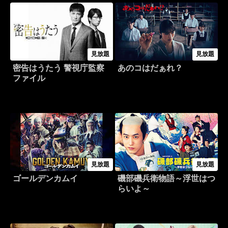
見放題
見放題
密告はうたう 警視庁監察
あのコはだぁれ？
ファイル
見放題
見放題
ゴールデンカムイ
磯部磯兵衛物語～浮世はつ
らいよ～