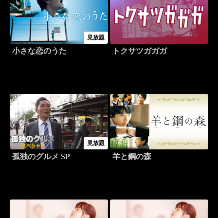
見放題
小さな恋のうた
トクサツガガガ
見放題
孤独のグルメ SP
羊と鋼の森