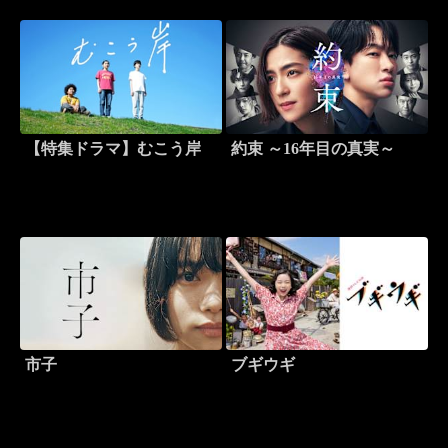
【特集ドラマ】むこう岸
約束 ～16年目の真実～
市子
ブギウギ