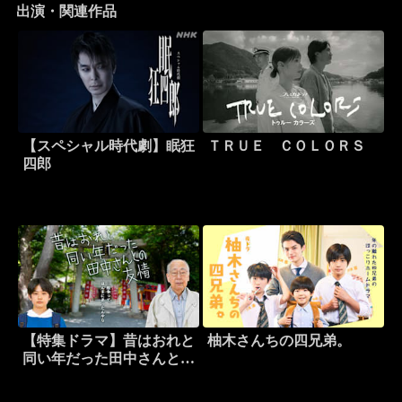
出演・関連作品
【スペシャル時代劇】眠狂
ＴＲＵＥ ＣＯＬＯＲＳ
四郎
【特集ドラマ】昔はおれと
柚木さんちの四兄弟。
同い年だった田中さんとの
友情