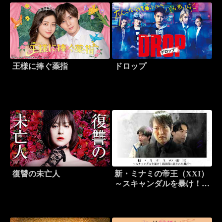
王様に捧ぐ薬指
ドロップ
復讐の未亡人
新・ミナミの帝王（XXI）
～スキャンダルを暴け！銀
次郎に託された遺言～