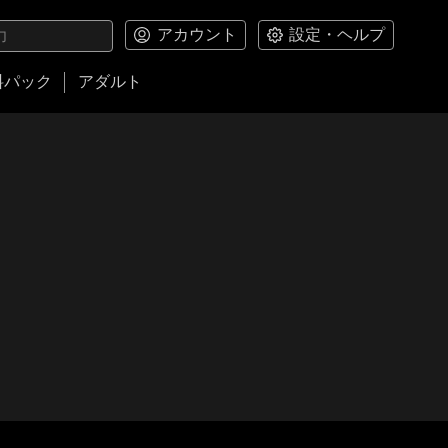
アカウント
設定・ヘルプ
料パック
アダルト