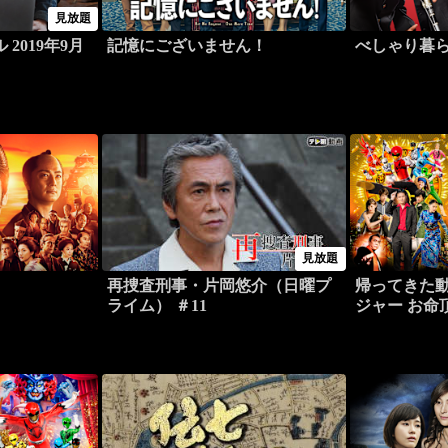
見放題
2019年9月
記憶にございません！
べしゃり暮
見放題
再捜査刑事・片岡悠介（日曜プ
帰ってきた
ライム） ＃11
ジャー お命
戦