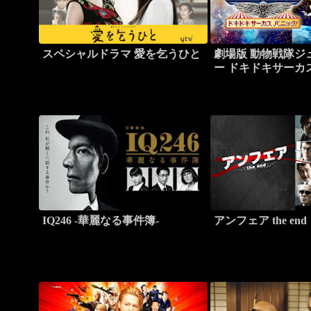
スペシャルドラマ 愛を乞うひと
劇場版 動物戦隊ジ
ー ドキドキサーカ
IQ246 -華麗なる事件簿-
アンフェア the end