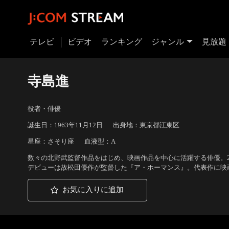
テレビ
ビデオ
ランキング
ジャンル
見放題
寺島進
役者・俳優
誕生日：1963年11月12日
出身地：東京都江東区
星座：さそり座
血液型：A
数々の北野武監督作品をはじめ、映画作品を中心に活躍する俳優。2
デビューは故松田優作が監督した『ア・ホーマンス』。代表作に映画
お気に入りに追加