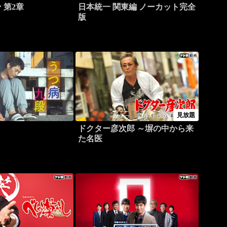
 第2章
日本統一 関東編 ノーカット完全
版
見放題
ドクター彦次郎 ～塀の中から来
た名医