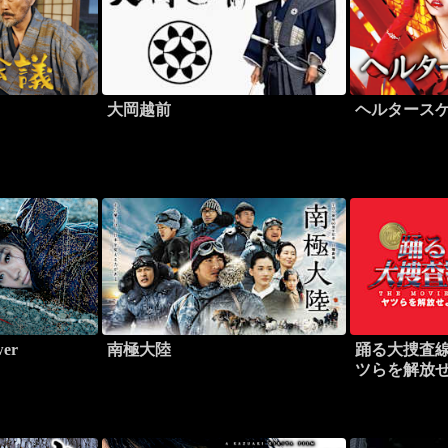
大岡越前
ヘルタース
er
南極大陸
踊る大捜査線 T
ツらを解放