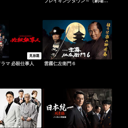
ブレイキングダウン～（劇場公
開版）
見放題
ラマ 必殺仕事人
雲霧仁左衛門６