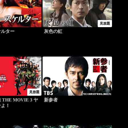
見放題
ケルター
灰色の虹
見放題
HE MOVIE 3 ヤ
新参者
せよ！