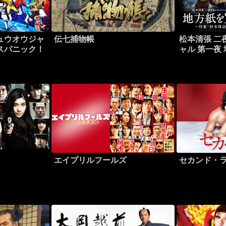
ュウオウジャ
伝七捕物帳
松本清張 二
スパニック！
ャル 第一夜 
家・杉本隆
エイプリルフールズ
セカンド・