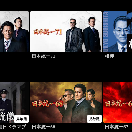
日本統一71
相棒
見放題
見放題
朝日ドラマプ
日本統一68
日本統一67