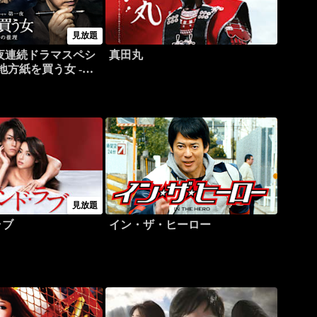
見放題
夜連続ドラマスペシ
真田丸
地方紙を買う女 -作
治の推理
見放題
ラブ
イン・ザ・ヒーロー