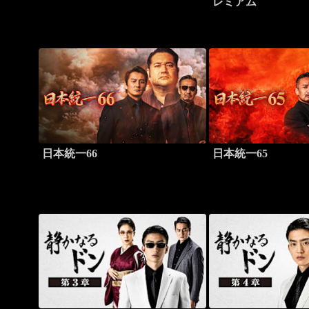
レミアム
日本統一66
日本統一65