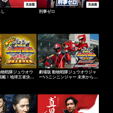
見放題
見放題
らし
刑事ゼロ
動物戦隊ジュウオウ
劇場版 動物戦隊ジュウオウジャ
頂戴！地球王者決定
ーVSニンニンジャー 未来からの
メッセージfromスーパー戦隊