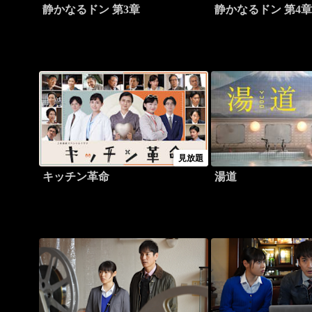
静かなるドン 第3章
静かなるドン 第4
見放題
キッチン革命
湯道