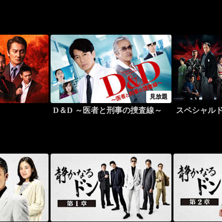
見放題
D＆D ～医者と刑事の捜査線～
スペシャルド