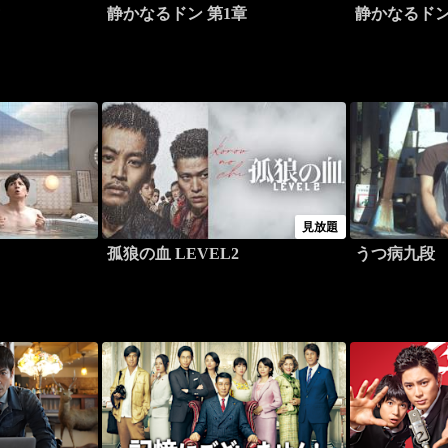
章
静かなるドン 第1章
静かなるドン
見放題
孤狼の血 LEVEL2
うつ病九段