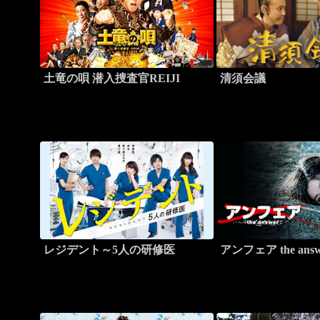
土竜の唄 潜入捜査官REIJI
清須会議
レジデント～5人の研修医
アンフェア the answ