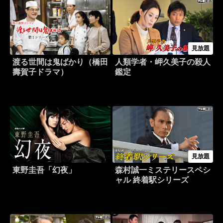
見放題
渡る世間は鬼ばかり（橋田
人類学者・岬久美子の殺人
壽賀子ドラマ）
鑑定
見放題
東野圭吾「幻夜」
森村誠一ミステリースペシ
ャル 終着駅シリーズ