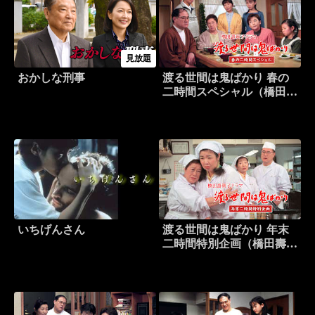
見放題
おかしな刑事
渡る世間は鬼ばかり 春の
二時間スペシャル（橋田壽
賀子ドラマ）
いちげんさん
渡る世間は鬼ばかり 年末
二時間特別企画（橋田壽賀
子ドラマ）