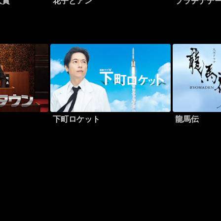
大賞
花子とアン
プラチナデ
下町ロケット
龍馬伝