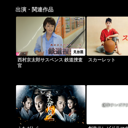
出演・関連作品
見放題
西村京太郎サスペンス 鉄道捜査
スカーレット
官