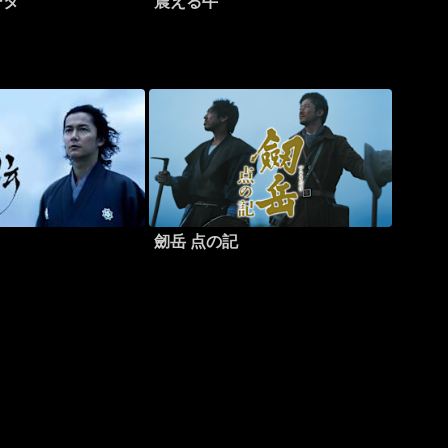
ータ
震える牛
劒岳 点の記