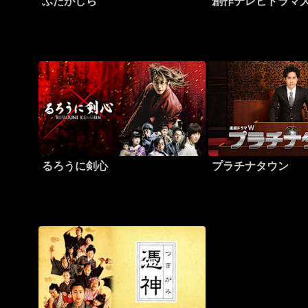
ふたがしら
創作テレビドラマ
るろうに剣心
プラチナタウン