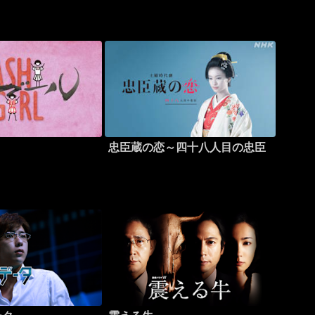
忠臣蔵の恋～四十八人目の忠臣