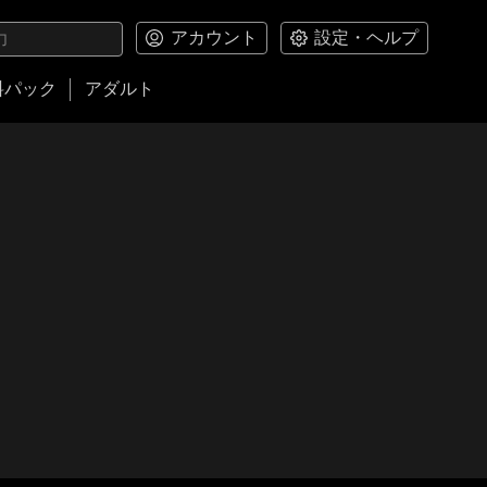
アカウント
設定・ヘルプ
料パック
アダルト