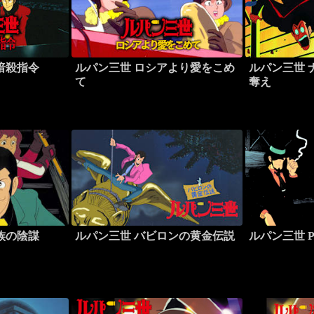
暗殺指令
ルパン三世 ロシアより愛をこめ
ルパン三世 
て
奪え
族の陰謀
ルパン三世 バビロンの黄金伝説
ルパン三世 PA