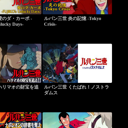
愛のダ・カーポ -
ルパン三世 炎の記憶 -Tokyo
lucky Days-
Crisis-
ハリマオの財宝を追
ルパン三世 くたばれ！ノストラ
ダムス