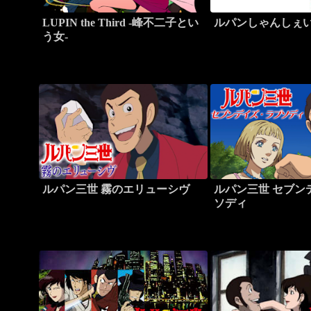
LUPIN the Third -峰不二子とい
ルパンしゃんしぇ
う女-
ルパン三世 霧のエリューシヴ
ルパン三世 セブン
ソディ