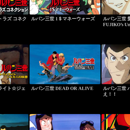
トラズ コネク
ルパン三世 1＄マネーウォーズ
ルパン三世 
FUJIKO’s Un
ライト☆ジェ
ルパン三世 DEAD OR ALIVE
ルパン三世 
え！！