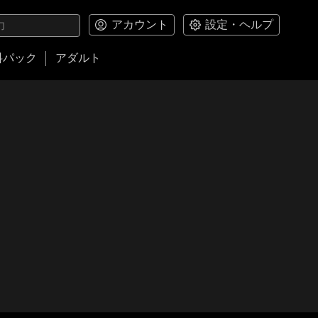
アカウント
設定・ヘルプ
料パック
アダルト