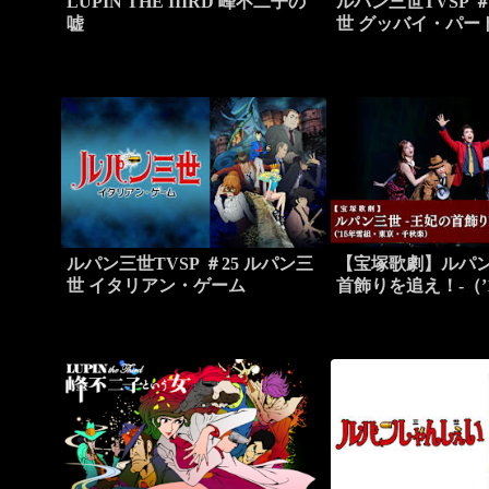
LUPIN THE IIIRD 峰不二子の
ルパン三世TVSP ＃
嘘
世 グッバイ・パー
ルパン三世TVSP ＃25 ルパン三
【宝塚歌劇】ルパン
世 イタリアン・ゲーム
首飾りを追え！-（’
東京・千秋楽）