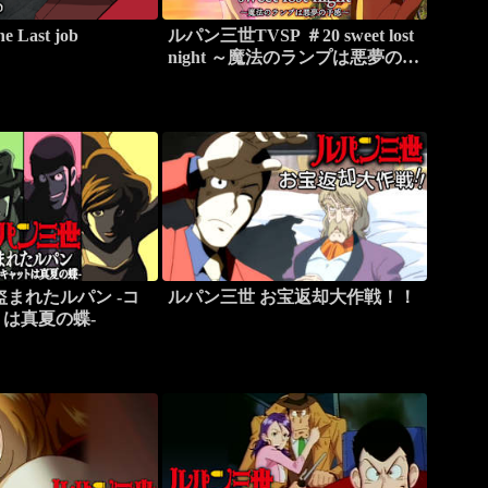
Last job
ルパン三世TVSP ＃20 sweet lost
night ～魔法のランプは悪夢の予
感～
盗まれたルパン -コ
ルパン三世 お宝返却大作戦！！
は真夏の蝶-