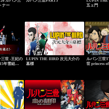
26 ルパン三
ルパン三世PART5
LUPIN TH
トナー
五ェ門
三世 -王妃の
LUPIN THE IIIRD 次元大介の
ルパン三世TV
15年雪組・
墓標
世 princess 
た空中都市