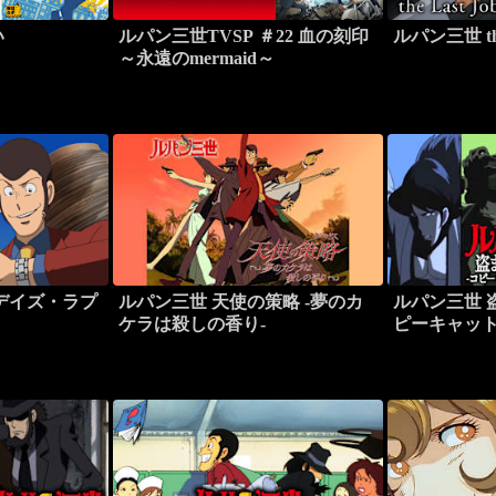
い
ルパン三世TVSP ＃22 血の刻印
ルパン三世 the 
～永遠のmermaid～
デイズ・ラプ
ルパン三世 天使の策略 -夢のカ
ルパン三世 
ケラは殺しの香り-
ピーキャット