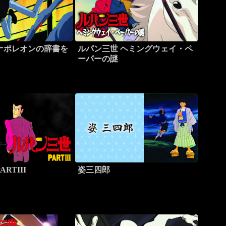
ナポレオンの辞書を
ルパン三世 ヘミングウェイ・ペ
ーパーの謎
RTIII
姿三四郎