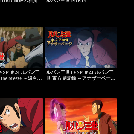
E IIIRD 血煙の石川
ルパン三世 PART4
SP ＃24 ルパン三
ルパン三世TVSP ＃23 ルパン三
of the breeze ～隠され
世 東方見聞録 ～アナザーページ
～
～