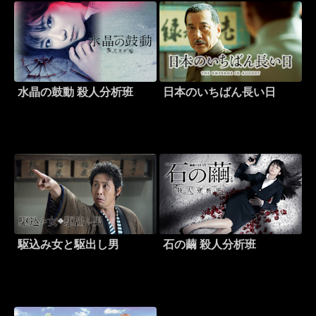
水晶の鼓動 殺人分析班
日本のいちばん長い日
駆込み女と駆出し男
石の繭 殺人分析班