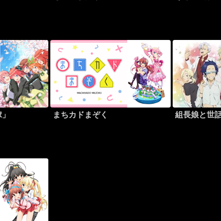
嫁」
まちカドまぞく
組長娘と世