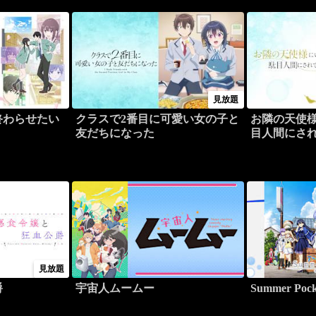
見放題
終わらせたい
クラスで2番目に可愛い女の子と
お隣の天使
友だちになった
目人間にさ
見放題
爵
宇宙人ムームー
Summer Pock