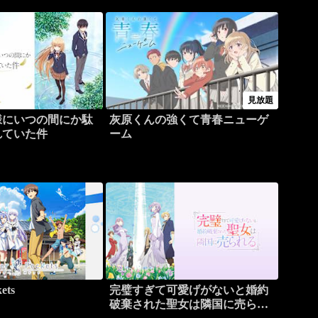
見放題
様にいつの間にか駄
灰原くんの強くて青春ニューゲ
れていた件
ーム
ets
完璧すぎて可愛げがないと婚約
破棄された聖女は隣国に売られ