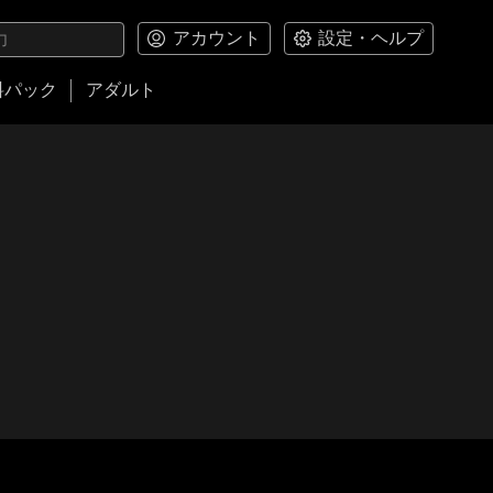
アカウント
設定・ヘルプ
料パック
アダルト