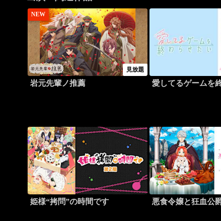
NEW
見放題
岩元先輩ノ推薦
愛してるゲームを
姫様“拷問”の時間です
悪食令嬢と狂血公