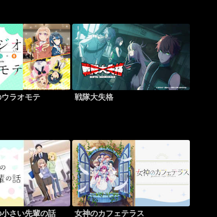
る
のウラオモテ
戦隊大失格
の小さい先輩の話
女神のカフェテラス