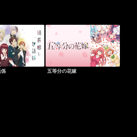
話係
五等分の花嫁