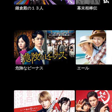
鎌倉殿の１３人
幕末相棒伝
危険なビーナス
エール