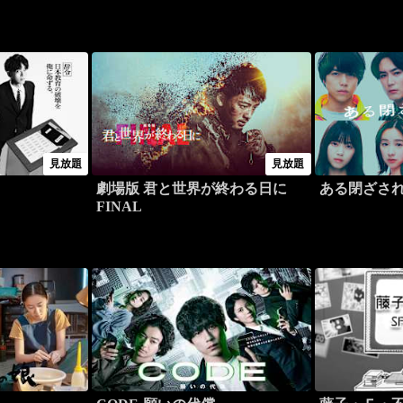
見放題
見放題
劇場版 君と世界が終わる日に
ある閉ざさ
FINAL