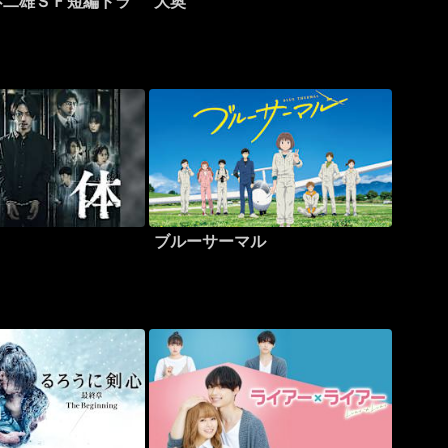
不二雄ＳＦ短編ドラ
大奥
ブルーサーマル