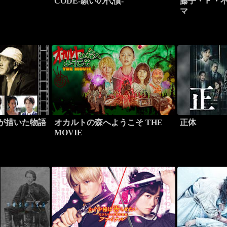
CODE-願いの代償-
藤子・Ｆ・
マ
郎が描いた物語
オカルトの森へようこそ THE
正体
MOVIE