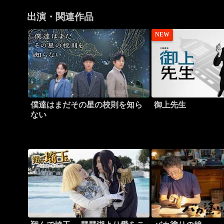
出演・関連作品
NEW
僕達はまだその星の校則を知ら
御上先生
ない