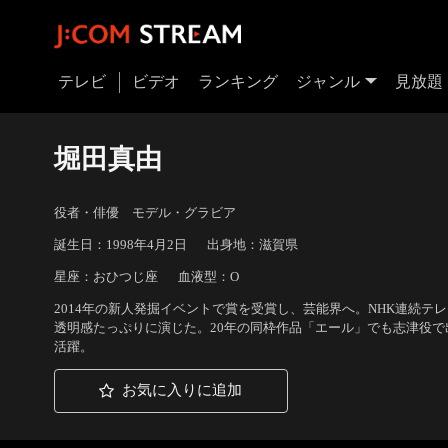
テレビ
ビデオ
ランキング
ジャンル
見放題
堀田真由
役者・俳優 モデル・グラビア
誕生日：1998年4月2日
出身地：滋賀県
星座：おひつじ座
血液型：O
2014年の新人発掘イベントで賞を受賞し、芸能界へ。NHK連続テレ
透明感たっぷりに演じた。20年の同枠作品「エール」でも志津役で出
活躍。
お気に入りに追加