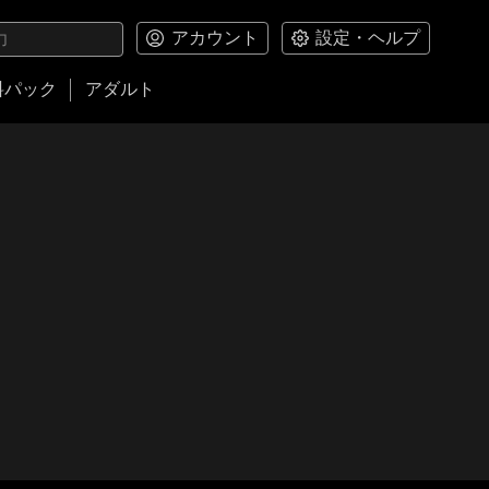
アカウント
設定・ヘルプ
料パック
アダルト