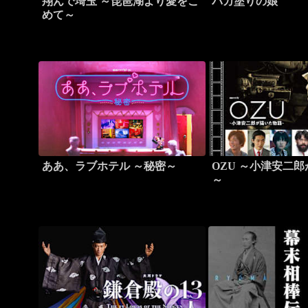
翔んで埼玉 ～琵琶湖より愛をこ
バカ塗りの娘
めて～
ああ、ラブホテル ～秘密～
OZU ～小津安二
～