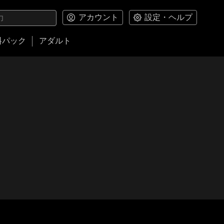
アカウント
設定・ヘルプ
料パック
アダルト