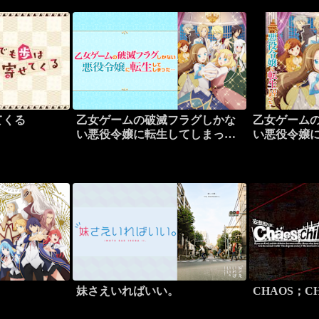
てくる
乙女ゲームの破滅フラグしかな
乙女ゲーム
い悪役令嬢に転生してしまっ
い悪役令嬢
た…
た…
妹さえいればいい。
CHAOS；CH