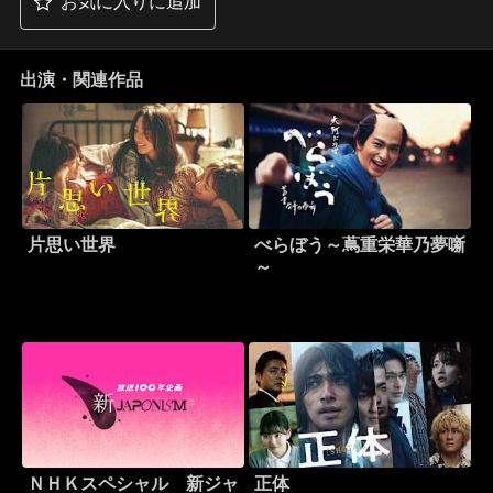
お気に入りに追加
出演・関連作品
片思い世界
べらぼう～蔦重栄華乃夢噺
～
ＮＨＫスペシャル 新ジャ
正体