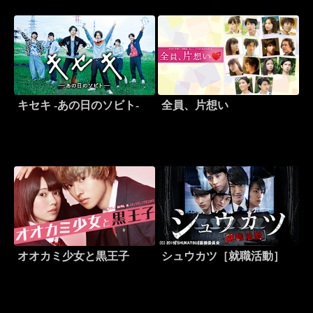
キセキ -あの日のソビト-
全員、片想い
オオカミ少女と黒王子
シュウカツ［就職活動］