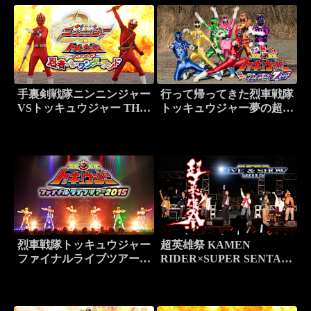
手裏剣戦隊ニンニンジャー
行って帰ってきた烈車戦隊
VSトッキュウジャー THE
トッキュウジャー夢の超ト
MOVIE 忍者・イン・ワン
ッキュウ7号
ダーランド
烈車戦隊トッキュウジャー
超英雄祭 KAMEN
ファイナルライブツアー
RIDER×SUPER SENTAI
2015
LIVE＆SHOW 2015