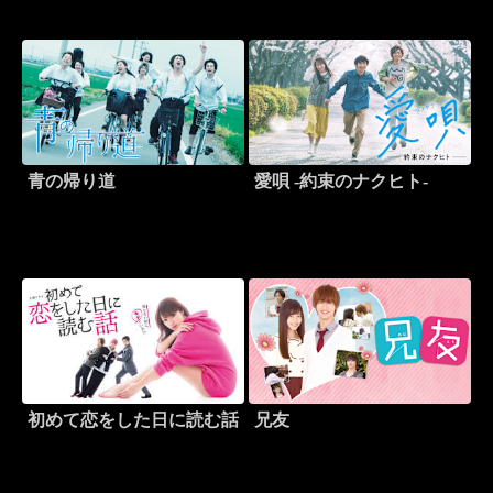
青の帰り道
愛唄 -約束のナクヒト-
初めて恋をした日に読む話
兄友