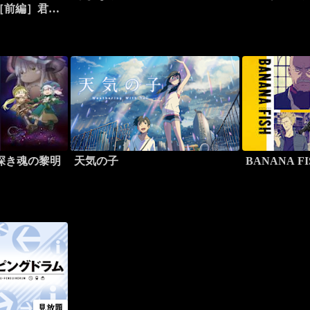
 ［前編］君の
深き魂の黎明
天気の子
BANANA FI
見放題