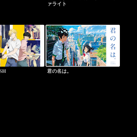
ァライト
SH
君の名は。