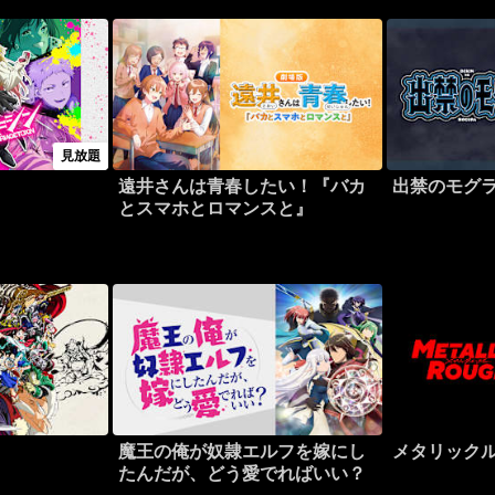
見放題
遠井さんは青春したい！『バカ
出禁のモグ
とスマホとロマンスと』
魔王の俺が奴隷エルフを嫁にし
メタリック
たんだが、どう愛でればいい？