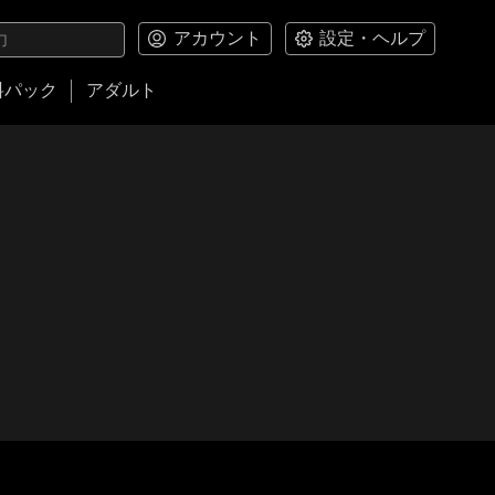
アカウント
設定・ヘルプ
料パック
アダルト