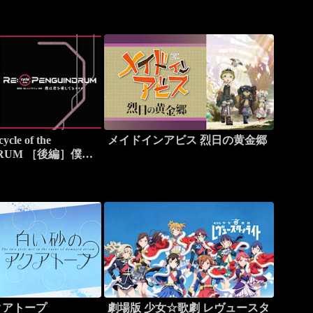
le of the
メイドインアビス 烈日の黄金郷
DRUM ［後編］僕は
る
クアトープ
劇場版 少女☆歌劇 レヴュースタ