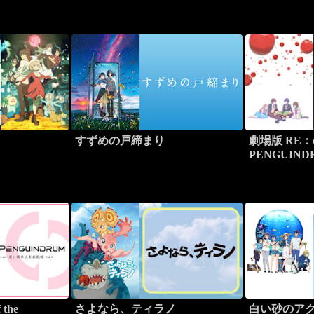
すずめの戸締まり
劇場版 RE：cyc
PENGUIN
君を愛して
the
さよなら、ティラノ
白い砂のア