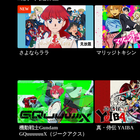
NEW
見放題
さよならララ
マリッジトキシン
機動戦士Gundam
真・侍伝 YAIBA
GQuuuuuuX（ジークアクス）