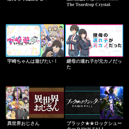
The Teardrop Crystal-
宇崎ちゃんは遊びたい！
継母の連れ子が元カノだっ
た
異世界おじさん
ブラック★★ロックシュー