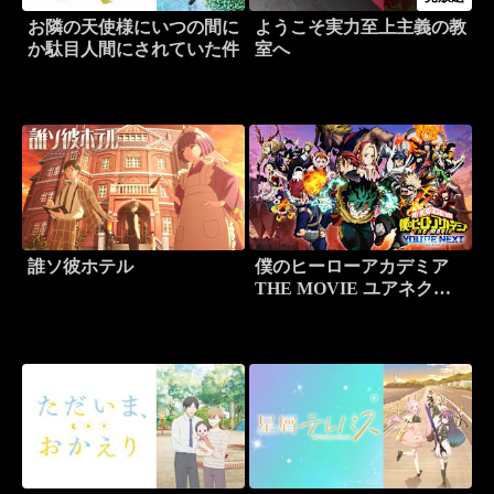
お隣の天使様にいつの間に
ようこそ実力至上主義の教
か駄目人間にされていた件
室へ
誰ソ彼ホテル
僕のヒーローアカデミア
THE MOVIE ユアネクス
ト