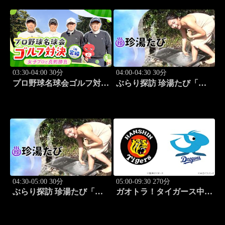
03:30-04:00 30分
04:00-04:30 30分
プロ野球名球会ゴルフ対決
ぶらり探訪 珍湯たび「熱
in 宮崎 ～女子プロと真剣
海編 旅人:さとう珠緒」
勝負～ #4
#3
04:30-05:00 30分
05:00-09:30 270分
ぶらり探訪 珍湯たび「大
ガオトラ！タイガース中継
分編 旅人:田名部生来」
2026 阪神vs中日(8.8京セラ
#4
ドーム大阪)