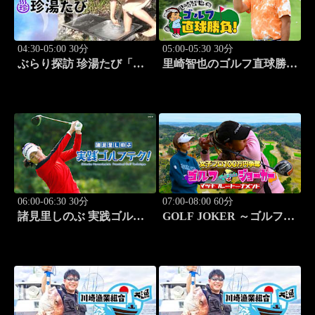
04:30-05:00 30分
05:00-05:30 30分
ぶらり探訪 珍湯たび「長
里崎智也のゴルフ直球勝
野編(栄村秋山郷) 旅人:さ
負！ #211
とう珠緒」 #11
06:00-06:30 30分
07:00-08:00 60分
諸見里しのぶ 実践ゴルフ
GOLF JOKER ～ゴルフジ
テク！「ゲスト:紺野ゆり
ョーカー～「第15回大会 1
(モデル)②」 #184
回戦第3試合 中西絵里奈
vs渡邉彩心＠」 #102