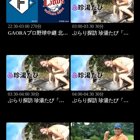
22:30-03:00 270分
03:00-03:30 30分
GAORAプロ野球中継 北海
ぶらり探訪 珍湯たび「岩
道日本ハムvs埼玉西武
手編(安比温泉) 旅人:祥
(8.12)
子」 #8
03:30-04:00 30分
04:00-04:30 30分
ぶらり探訪 珍湯たび「秋
ぶらり探訪 珍湯たび「静
田編(後生掛＆湯ノ沢) 旅
岡編(伊豆＆伊東) 旅人:中
人:祥子」 #9
島史恵」 #10