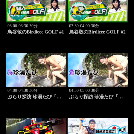
03:00-03:30 30分
03:30-04:00 30分
鳥谷敬のBirdieee GOLF #1
鳥谷敬のBirdieee GOLF #2
04:00-04:30 30分
04:30-05:00 30分
ぶらり探訪 珍湯たび「別
ぶらり探訪 珍湯たび「別
府編(タダで入れる珍湯) 旅
府編(こんなところにある
人:田名部生来」 #5
珍湯) 旅人:田名部生来」
#6