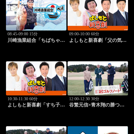
08:45-09:00 15分
09:00-10:00 60分
川崎漁業組合「ちばちゃん
よしもと新喜劇「父の気遣
と船でイカ釣り対決」 #17
い、家庭は崩壊!?」 #1749
10:30-11:30 60分
12:00-12:30 30分
よしもと新喜劇「すち子
谷繁元信×青木翔の勝つゴ
は、ガールズスカウトマ
ルフノート #13
ン」 #1713