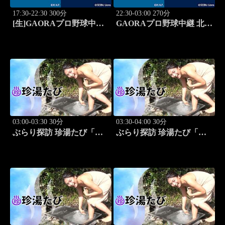
17:30-22:30 300分
22:30-03:00 270分
[生]GAORAプロ野球中継
GAORAプロ野球中継 北海
北海道日本ハムvs埼玉西武
道日本ハムvs埼玉西武
(8.13)
(8.13)
03:00-03:30 30分
03:30-04:00 30分
ぶらり探訪 珍湯たび「東
ぶらり探訪 珍湯たび「静
京編(銭湯) 旅人:祥子」 #12
岡県伊豆市編 旅人:今野
杏南」 #13