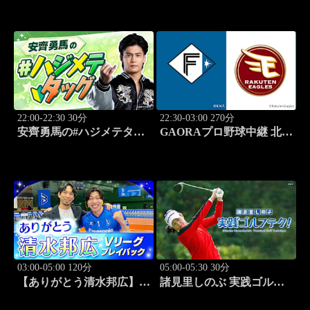
「3回戦」 #3
「野球シンドイ」 #4
22:00-22:30 30分
22:30-03:00 270分
安齊勇馬の#ハジメテタッ
GAORAプロ野球中継 北海
グ #1
道日本ハムvs楽天(8.7)
03:00-05:00 120分
05:00-05:30 30分
【ありがとう清水邦広】V
諸見里しのぶ 実践ゴルフ
リーグプレイバック「パナ
テク！「ゲスト:紺野ゆり
ソニックvs豊田合成
レッスンSP」 #186