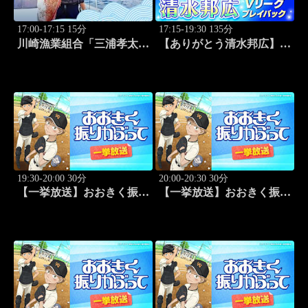
17:00-17:15 15分
17:15-19:30 135分
川崎漁業組合「三浦孝太さ
【ありがとう清水邦広】V
んとデカアジ狙い編」
リーグプレイバック「～男
#109
子セミファイナルラウンド
～パナソニックvs東レ
(2010.4.3開催)」#1
19:30-20:00 30分
20:00-20:30 30分
【一挙放送】おおきく振り
【一挙放送】おおきく振り
かぶって「夏大開始」 #13
かぶって「挑め！」 #14