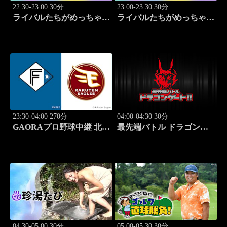
22:30-23:00 30分
23:00-23:30 30分
ライバルたちがめっちゃ褒
ライバルたちがめっちゃ褒
めてくる！～アイドル同士
めてくる！～アイドル同士
の本音レビューSP～
の本音レビューSP～
「Juice=Juice（MC：なす
「SWEET
なかにし）」#5
STEADY（MC：なすなか
にし）」#6
23:30-04:00 270分
04:00-04:30 30分
GAORAプロ野球中継 北海
最先端バトル ドラゴンゲ
道日本ハムvs楽天(8.9)
ート!! #314
04:30-05:00 30分
05:00-05:30 30分