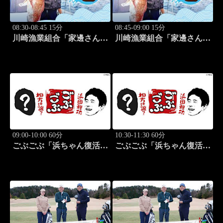
08:30-08:45 15分
08:45-09:00 15分
川崎漁業組合「家邊さんと
川崎漁業組合「家邊さんと
米水津でアジング」 #18
ロックフィッシュ」 #19
09:00-10:00 60分
10:30-11:30 60分
ごぶごぶ「浜ちゃん復活
ごぶごぶ「浜ちゃん復活
SP GACKTと一度は食べ
SP GACKTと一度は食べ
なきゃ損"絶品大阪下町グ
なきゃ損"絶品大阪下町グ
ルメ巡り" 前編」 #575
ルメ巡り" 後編」 #576