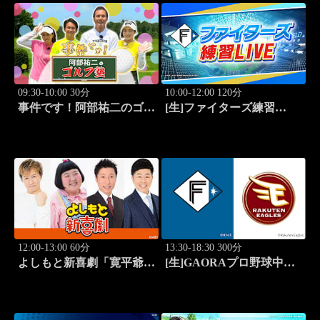
09:30-10:00 30分
10:00-12:00 120分
事件です！阿部祐二のゴル
[生]ファイターズ練習
フ塾 #73
LIVE「8.9エスコンフィー
ルド」
12:00-13:00 60分
13:30-18:30 300分
よしもと新喜劇「寛平爺さ
[生]GAORAプロ野球中継
んもうっらやましぃ～！恋
北海道日本ハムvs楽天(8.9)
の行方は？」 #1768