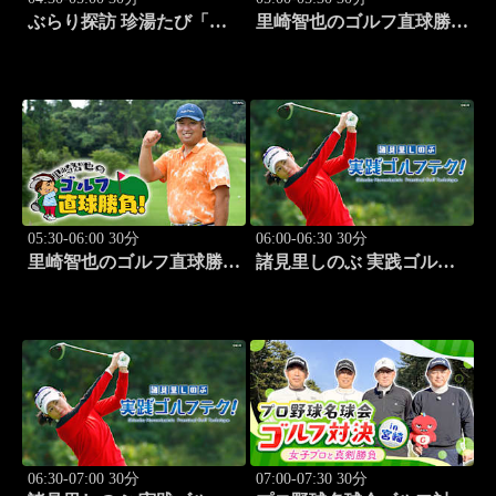
ぶらり探訪 珍湯たび「那
里崎智也のゴルフ直球勝
須塩原編 旅人:西村知
負！ #209
美」 #7
05:30-06:00 30分
06:00-06:30 30分
里崎智也のゴルフ直球勝
諸見里しのぶ 実践ゴルフ
負！ #210
テク！「ゲスト:山内鈴蘭
(タレント)レッスンSP」
#182
06:30-07:00 30分
07:00-07:30 30分