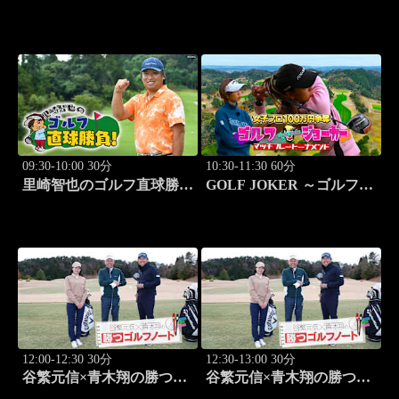
キス釣り」 #15
負！ #253
09:30-10:00 30分
10:30-11:30 60分
里崎智也のゴルフ直球勝
GOLF JOKER ～ゴルフジ
負！ #254
ョーカー～「第15回大会 1
回戦第1試合 植手桃子vs
中山綾香」 #100
12:00-12:30 30分
12:30-13:00 30分
谷繁元信×青木翔の勝つゴ
谷繁元信×青木翔の勝つゴ
ルフノート #11
ルフノート #12