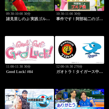
09:30-10:00 30分
10:30-11:00 30分
諸見里しのぶ 実践ゴルフ
事件です！阿部祐二のゴル
テク！「ゲスト:松森杏佳
フ塾 #29
レッスンSP」 #222
11:00-11:30 30分
12:00-16:30 270分
Good Luck! #84
ガオトラ！タイガース中継
2026 阪神vs中日(8.9京セラ
ドーム大阪)