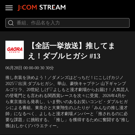
【全話一挙放送】推してま
え！ダブルヒガシ #13
06月28日 00:00-00:30 30分
推し衣装を決めよう！／ダメンズはどっちだ！にこしげカジノ
2025▽出演:ダブルヒガシ、華山、豪快キャプテン 山下ギャンブ
ルゴリラ、20世紀 しげ▽よしもと漫才劇場からお届け！人気芸人
の登竜門とも言われる関西賞レースを次々に受賞、2026年4月か
ら東京進出も発表し、いま勢いのあるお笑いコンビ・ダブルヒガ
シによる番組。東良介と大東翔生のふたりが「みんなの推し漫才
師」になるべく、よしもと漫才劇場メンバーと「推されるのに必
要な課題」に挑戦する。「推し」を獲得するために奮闘する“推し
獲(おしかく)”バラエティー。