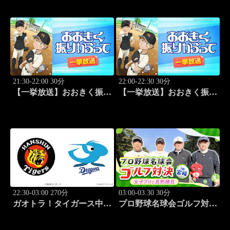
21:30-22:00 30分
22:00-22:30 30分
【一挙放送】おおきく振り
【一挙放送】おおきく振り
かぶって「手を抜くな」
かぶって「投手の条件」
#5
#6
22:30-03:00 270分
03:00-03:30 30分
ガオトラ！タイガース中継
プロ野球名球会ゴルフ対決
2026 阪神vs中日(8.8京セラ
in 宮崎 ～女子プロと真剣
ドーム大阪)
勝負～ #3