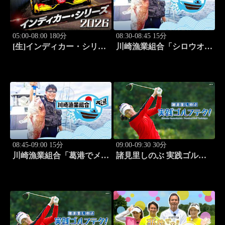
05:00-08:00 180分
08:30-08:45 15分
[生]インディカー・シリー
川崎漁業組合「シロウオ漁
ズ2026 ポートランド・グ
編」 #12
ランプリ #13
08:45-09:00 15分
09:00-09:30 30分
川崎漁業組合「葛港でメバ
諸見里しのぶ 実践ゴルフ
ル＆ホゴ」 #13
テク！「ゲスト:松森杏佳
③」 #221