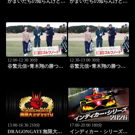
かまいたちの知らんけど
かまいたちの知らんけど
「出演:かまいたち、ダイ
「ダイアン津田軍団バスツ
アン・ユースケ、おいでや
アー」 #185
す小田、水田信二」 #184
12:00-12:30 30分
12:30-13:00 30分
谷繁元信×青木翔の勝つゴ
谷繁元信×青木翔の勝つゴ
ルフノート #17
ルフノート #18
13:00-16:30 210分
17:00-20:00 180分
DRAGONGATE無限大～
インディカー・シリーズ