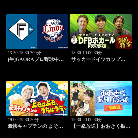
13:30-18:30 300分
18:30-19:00 30分
[生]GAORAプロ野球中継
サッカードイツカップ
北海道日本ハムvs埼玉西武
「DFBポカール」2026-27
(8.11)
開幕特番
19:00-19:30 30分
19:30-20:00 30分
豪快キャプテンの よそは
【一挙放送】おおきく振り
よそ、うちはうち。 #2
かぶって「桐青の実力」