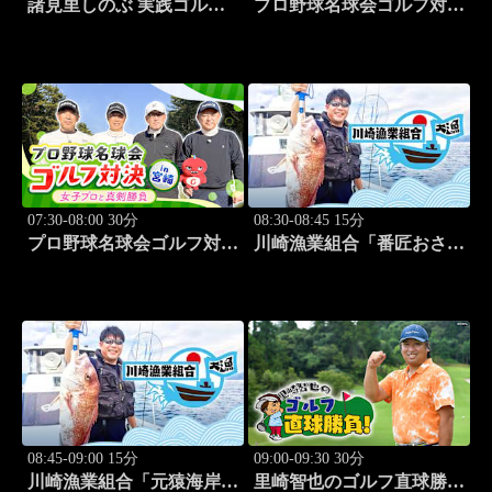
諸見里しのぶ 実践ゴルフ
プロ野球名球会ゴルフ対決
テク！「ゲスト:紺野ゆり
in 宮崎 ～女子プロと真剣
(モデル)①」 #183
勝負～ #3
07:30-08:00 30分
08:30-08:45 15分
プロ野球名球会ゴルフ対決
川崎漁業組合「番匠おさか
in 宮崎 ～女子プロと真剣
な館 川調査」 #14
勝負～ #4
08:45-09:00 15分
09:00-09:30 30分
川崎漁業組合「元猿海岸で
里崎智也のゴルフ直球勝