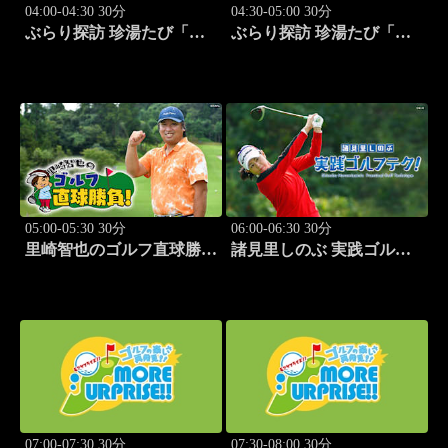
04:00-04:30 30分
04:30-05:00 30分
ぶらり探訪 珍湯たび「静
ぶらり探訪 珍湯たび「群
岡県西伊豆町編 旅人:今
馬県みなかみ町編 旅人:
野杏南」 #14
清水あいり」 #15
05:00-05:30 30分
06:00-06:30 30分
里崎智也のゴルフ直球勝
諸見里しのぶ 実践ゴルフ
負！ #212
テク！「ゲスト:紺野ゆり
(モデル)③」 #185
07:00-07:30 30分
07:30-08:00 30分