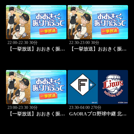
22:00-22:30 30分
22:30-23:00 30分
【一挙放送】おおきく振り
【一挙放送】おおきく振り
かぶって「決着」 #24
かぶって「ひとつ勝って」
#25
23:00-23:30 30分
23:30-04:00 270分
【一挙放送】おおきく振り
GAORAプロ野球中継 北海
かぶって「特別編 基本の
道日本ハムvs埼玉西武
キホン」
(8.11)