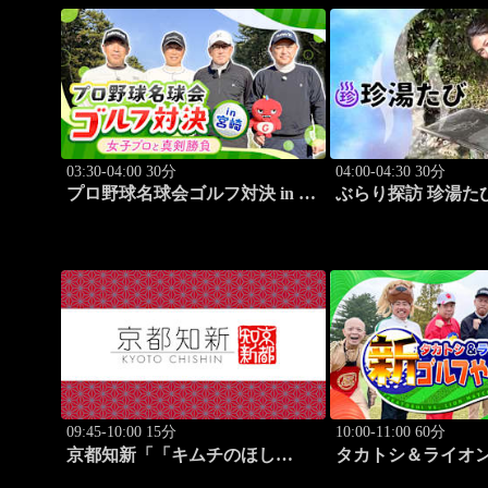
03:30-04:00 30分
04:00-04:30 30分
プロ野球名球会ゴルフ対決 in 宮
ぶらり探訪 珍湯た
崎 ～女子プロと真剣勝負～ #2
編 旅人:川村ゆきえ
09:45-10:00 15分
10:00-11:00 60分
京都知新「「キムチのほし
タカトシ＆ライオ
山」・星山耕＆韓国料理家・星
フやろうぜ！ #11