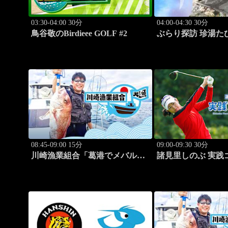
03:30-04:00 30分
04:00-04:30 30分
鳥谷敬のBirdieee GOLF #2
ぶらり探訪 珍湯た
ダで入れる珍湯) 旅
来」 #5
08:45-09:00 15分
09:00-09:30 30分
川崎漁業組合「葛港でメバル＆
諸見里しのぶ 実践
ホゴ」 #13
「ゲスト:松森杏佳③」