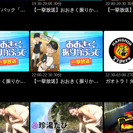
19:30-20:00 30分
20:00-20:30 3
イバック「北
【一挙放送】おおきく振りかぶ
【一挙放送
岡ソフトバン
って「野球したい」 #7
って「スゴイ
4
22:00-22:30 30分
22:30-03:00 2
きく振りかぶ
【一挙放送】おおきく振りかぶ
ガオトラ！タ
 #11
って「応援団」 #12
阪神vs中日(
阪)