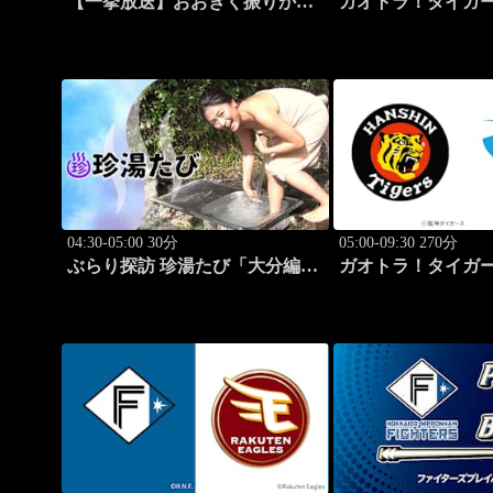
【一挙放送】おおきく振りかぶ
ガオトラ！タイガー
って「投手の条件」 #6
阪神vs中日(8.8京
阪)
04:30-05:00 30分
05:00-09:30 270分
ぶらり探訪 珍湯たび「大分編
ガオトラ！タイガー
旅人:田名部生来」 #4
阪神vs中日(8.8京
阪)