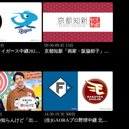
70分
09:30-09:45 15分
イガース中継2026
京都知新「画家・阪脇郁子」
8.7京セラドーム大
#57
0分
14:30-19:30 300分
知らんけど「出演:
[生]GAORAプロ野球中継 北海
、バッテリィズ、令
道日本ハムvs楽天(8.8)