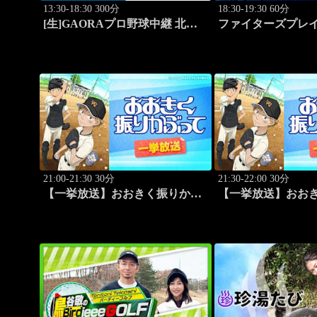
13:30-18:30 300分
18:30-19:30 60分
[生]GAORAプロ野球中継 北海
ファイターズプレ
道日本ハムvs楽天(8.9)
海道日本ハムvs福
ク(2016.10.16)」 #4
21:00-21:30 30分
21:30-22:00 30分
【一挙放送】おおきく振りかぶ
【一挙放送】おお
って「ちゃくちゃくと」 #10
って「夏がはじまる」