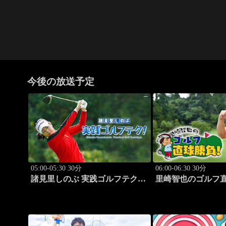
今後の放送予定
05:00-05:30 30分
06:00-06:30 30分
諸見里しのぶ 実践ゴルフテク！
里崎智也のゴルフ
「ゲスト:山内鈴蘭(タレン
#208
ト)③」 #181