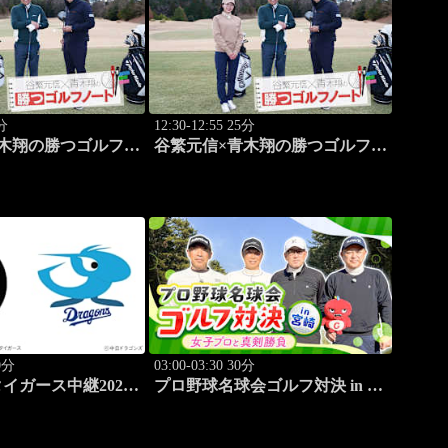
0分
12:30-12:55 25分
木翔の勝つゴルフノ
谷繁元信×青木翔の勝つゴルフノ
ート #10
70分
03:00-03:30 30分
イガース中継2026
プロ野球名球会ゴルフ対決 in 宮
8.7京セラドーム大
崎 ～女子プロと真剣勝負～ #1