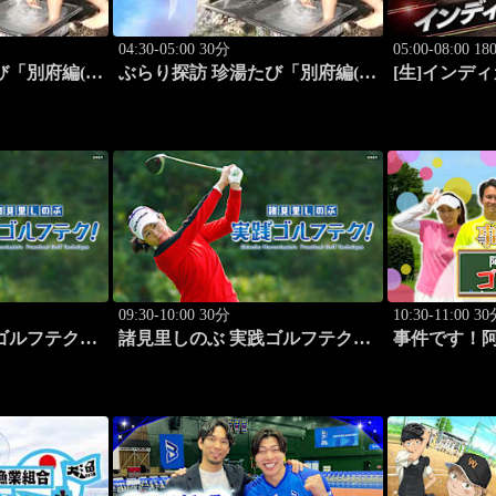
04:30-05:00 30分
05:00-08:00 1
び「別府編(タ
ぶらり探訪 珍湯たび「別府編(こ
[生]インデ
人:田名部生
んなところにある珍湯) 旅人:田
2026 ポ
名部生来」 #6
#13
09:30-10:00 30分
10:30-11:00 3
ゴルフテク！
諸見里しのぶ 実践ゴルフテク！
事件です！
 #221
「ゲスト:松森杏佳レッスンSP」
#29
#222