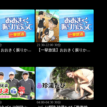
ケムリ」 #187
0分
21:30-22:00 30分
】おおきく振りかぶ
【一挙放送】おおきく振りかぶ
 #4
って「手を抜くな」 #5
0分
04:00-04:30 30分