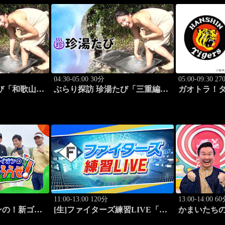
04:30-05:00 30分
05:00-09:30 2
び「和歌山
ぶらり探訪 珍湯たび「三重編
ガオトラ！タ
」 #1
旅人:川村ゆきえ」 #2
阪神vs中日(
阪)
11:00-13:00 120分
13:00-14:00 6
ンの！新ゴル
[生]ファイターズ練習LIVE「8.8
かまいたちの
エスコンフィールド」
かまいたち