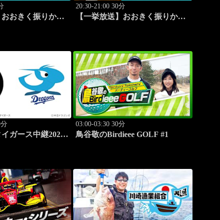
0分
20:30-21:00 30分
】おおきく振りかぶ
【一挙放送】おおきく振りかぶ
投手？」 #8
って「過去」 #9
70分
03:00-03:30 30分
イガース中継2026
鳥谷敬のBirdieee GOLF #1
8.9京セラドーム大