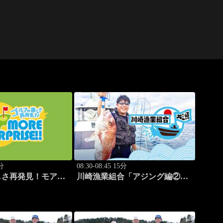
0分
08:30-08:45 15分
しさ再発見！モアサ
川崎漁業組合「アジング編②」
2
#9