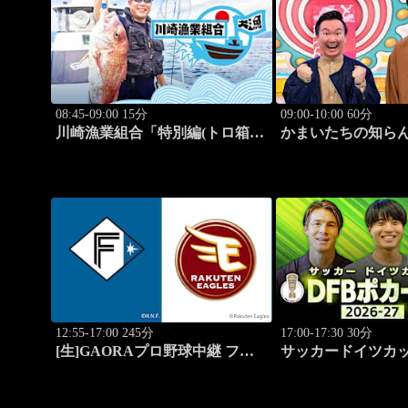
08:45-09:00 15分
09:00-10:00 60分
川崎漁業組合「特別編(トロ箱de
かまいたちの知らん
絵手紙)」 #10
かまいたち、藤崎
#182
12:55-17:00 245分
17:00-17:30 30分
[生]GAORAプロ野球中継 ファ
サッカードイツカッ
ーム 北海道日本ハムvs楽天(8.7)
カール」2026-27