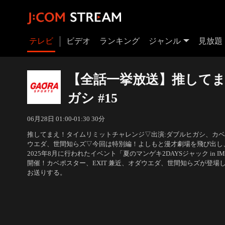
テレビ
ビデオ
ランキング
ジャンル
見放題
【全話一挙放送】推して
ガシ #15
06月28日 01:00-01:30 30分
推してまえ！タイムリミットチャレンジ▽出演:ダブルヒガシ、カベポ
ウエダ、世間知らズ▽今回は特別編！よしもと漫才劇場を飛び出し、東京
2025年8月に行われたイベント「夏のマンゲキ2DAYSジャック in IM
開催！カベポスター、EXIT 兼近、オダウエダ、世間知らズが登場
お送りする。