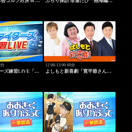
会ゴルフ対決 in 宮
ぶらり探訪 珍湯たび「熱海編
ロと真剣勝負～ #4
旅人:さとう珠緒」 #3
20分
12:00-13:00 60分
ーズ練習LIVE「8.9
よしもと新喜劇「寛平爺さんも
ィールド」
うっらやましぃ～！恋の行方
は？」 #1768