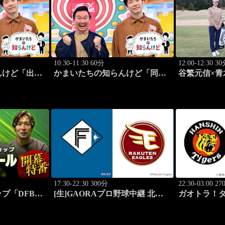
10:30-11:30 60分
12:00-12:30 3
けど「出演:
かまいたちの知らんけど「同世
谷繁元信×青
マーケット」
代芸人バスツアー」 #183
ート #9
17:30-22:30 300分
22:30-03:00 2
プ「DFBポ
[生]GAORAプロ野球中継 北海
ガオトラ！タ
開幕特番
道日本ハムvs楽天(8.7)
阪神vs中日(
阪)