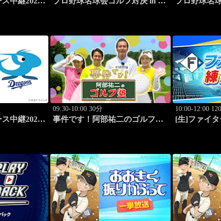
ス中継2026
プロ野球名球会ゴルフ対決 in 宮
プロ野球名球
セラドーム大
崎 ～女子プロと真剣勝負～ #3
崎 ～女子プ
09:30-10:00 30分
10:00-12:00 1
ス中継2026
事件です！阿部祐二のゴルフ塾
[生]ファイタ
セラドーム大
#73
エスコンフ