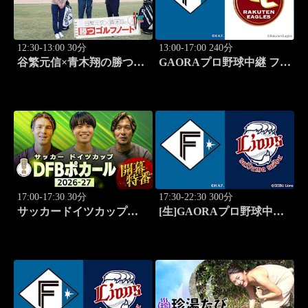
12:30-13:00 30分
13:00-17:00 240分
谷繁元信×青木翔の勝つゴ
GAORAプロ野球中継 ファ
ルフノート #16
ーム 北海道日本ハムvs楽
天(8.9)
17:00-17:30 30分
17:30-22:30 300分
サッカードイツカップ
[生]GAORAプロ野球中継
「DFBポカール」2026-27
北海道日本ハムvs埼玉西武
開幕特番
(8.13)