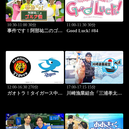
10:30-11:00 30分
11:00-11:30 30分
事件です！阿部祐二のゴル
Good Luck! #84
フ塾 #29
12:00-16:30 270分
17:00-17:15 15分
ガオトラ！タイガース中継
川崎漁業組合「三浦孝太さ
2026 阪神vs中日(8.9京セラ
んとデカアジ狙い編」
ドーム大阪)
#109