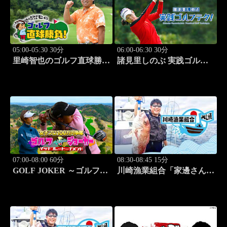
05:00-05:30 30分
06:00-06:30 30分
里崎智也のゴルフ直球勝
諸見里しのぶ 実践ゴルフ
負！ #211
テク！「ゲスト:紺野ゆり
(モデル)②」 #184
07:00-08:00 60分
08:30-08:45 15分
GOLF JOKER ～ゴルフジ
川崎漁業組合「家邊さんと
ョーカー～「第15回大会 1
米水津でアジング」 #18
回戦第3試合 中西絵里奈
vs渡邉彩心＠」 #102