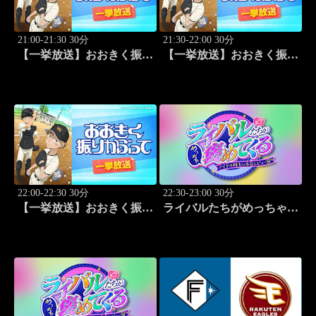
21:00-21:30 30分
21:30-22:00 30分
【一挙放送】おおきく振り
【一挙放送】おおきく振り
かぶって「あなどるな」
かぶって「サードランナ
#16
ー」 #17
22:00-22:30 30分
22:30-23:00 30分
【一挙放送】おおきく振り
ライバルたちがめっちゃ褒
かぶって「追加点」 #18
めてくる！～アイドル同士
の本音レビューSP～
「Juice=Juice（MC：なす
なかにし）」#5