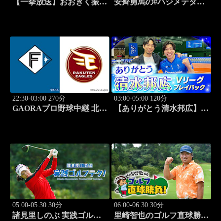
【一挙放送】おおきく振り
安齊勇馬の#ハジメテタッ
かぶって ～夏の大会編～
グ #1
「野球シンドイ」 #4
22:30-03:00 270分
03:00-05:00 120分
GAORAプロ野球中継 北海
【ありがとう清水邦広】V
道日本ハムvs楽天(8.7)
リーグプレイバック「パナ
ソニックvs豊田合成
(2011.2.12開催)」#2
05:00-05:30 30分
06:00-06:30 30分
諸見里しのぶ 実践ゴルフ
里崎智也のゴルフ直球勝