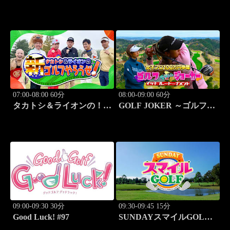
テク！「ゲスト:紺野ゆり
負！ #213
レッスンSP」 #186
07:00-08:00 60分
08:00-09:00 60分
タカトシ＆ライオンの！新
GOLF JOKER ～ゴルフジ
ゴルフやろうぜ！ #12
ョーカー～「第14回大会
決勝戦 ジョーカー東聡vs
ジョーカー井戸木鴻樹」
#99
09:00-09:30 30分
09:30-09:45 15分
Good Luck! #97
SUNDAYスマイルGOLF
#294