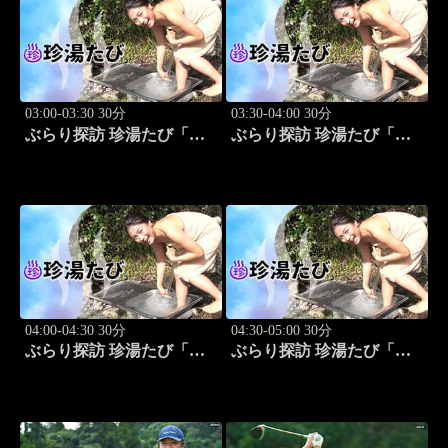
03:00-03:30 30分
03:30-04:00 30分
ぶらり探訪 珍湯たび「岩
ぶらり探訪 珍湯たび「秋
手編(安比温泉) 旅人:祥
田編(後生掛＆湯ノ沢) 旅
子」 #8
人:祥子」 #9
04:00-04:30 30分
04:30-05:00 30分
ぶらり探訪 珍湯たび「静
ぶらり探訪 珍湯たび「長
岡編(伊豆＆伊東) 旅人:中
野編(栄村秋山郷) 旅人:さ
島史恵」 #10
とう珠緒」 #11