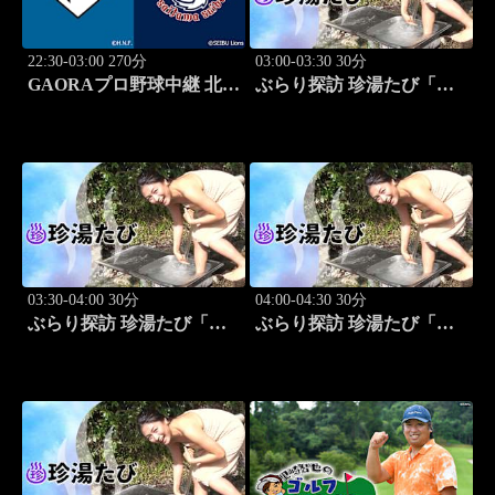
22:30-03:00 270分
03:00-03:30 30分
GAORAプロ野球中継 北海
ぶらり探訪 珍湯たび「東
道日本ハムvs埼玉西武
京編(銭湯) 旅人:祥子」 #12
(8.13)
03:30-04:00 30分
04:00-04:30 30分
ぶらり探訪 珍湯たび「静
ぶらり探訪 珍湯たび「静
岡県伊豆市編 旅人:今野
岡県西伊豆町編 旅人:今
杏南」 #13
野杏南」 #14