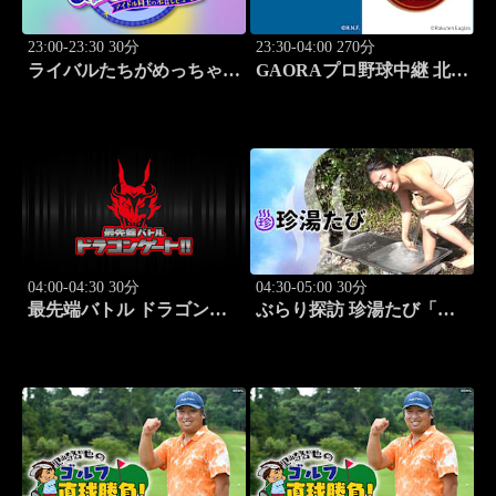
23:00-23:30 30分
23:30-04:00 270分
ライバルたちがめっちゃ褒
GAORAプロ野球中継 北海
めてくる！～アイドル同士
道日本ハムvs楽天(8.9)
の本音レビューSP～
「SWEET
STEADY（MC：なすなか
にし）」#6
04:00-04:30 30分
04:30-05:00 30分
最先端バトル ドラゴンゲ
ぶらり探訪 珍湯たび「那
ート!! #314
須塩原編 旅人:西村知
美」 #7