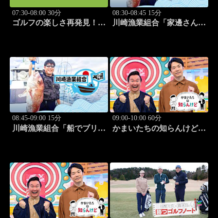
07:30-08:00 30分
08:30-08:45 15分
ゴルフの楽しさ再発見！モ
川崎漁業組合「家邊さんと
アサプライズ!! #54
イカ釣り」 #20
08:45-09:00 15分
09:00-10:00 60分
川崎漁業組合「船でブリ釣
かまいたちの知らんけど
り」 #21
「出演:かまいたち、ダイ
アン・ユースケ、おいでや
す小田、水田信二」 #184