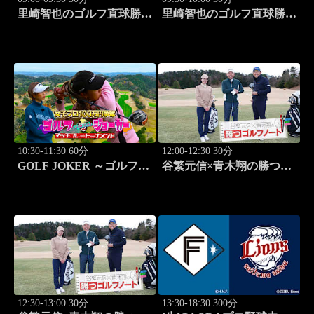
里崎智也のゴルフ直球勝
里崎智也のゴルフ直球勝
負！ #253
負！ #254
10:30-11:30 60分
12:00-12:30 30分
GOLF JOKER ～ゴルフジ
谷繁元信×青木翔の勝つゴ
ョーカー～「第15回大会 1
ルフノート #11
回戦第1試合 植手桃子vs
中山綾香」 #100
12:30-13:00 30分
13:30-18:30 300分