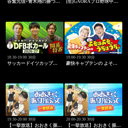
谷繁元信×青木翔の勝つゴ
[生]GAORAプロ野球中継
ルフノート #12
北海道日本ハムvs埼玉西武
(8.11)
18:30-19:00 30分
19:00-19:30 30分
サッカードイツカップ
豪快キャプテンの よそは
「DFBポカール」2026-27
よそ、うちはうち。 #2
開幕特番
19:30-20:00 30分
20:00-20:30 30分
【一挙放送】おおきく振り
【一挙放送】おおきく振り