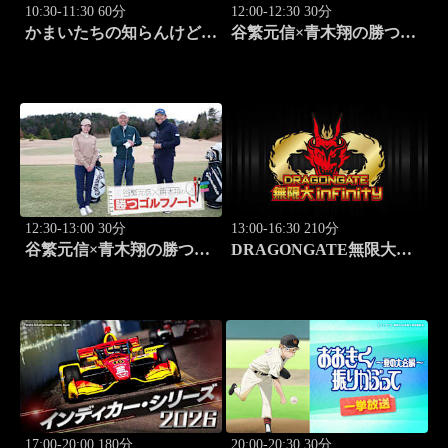
10:30-11:30 60分
12:00-12:30 30分
かまいたちの知らんけど
谷繁元信×青木翔の勝つゴ
「ダイアン津田軍団バスツ
ルフノート #17
アー」 #185
12:30-13:00 30分
13:00-16:30 210分
谷繁元信×青木翔の勝つゴ
DRAGONGATE無限大～
ルフノート #18
infinity～ 2026.8.4後楽園ホ
ール #655
17:00-20:00 180分
20:00-20:30 30分