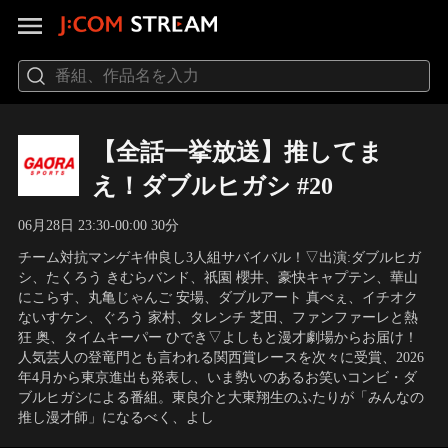
【全話一挙放送】推してま
え！ダブルヒガシ #20
06月28日 23:30-00:00 30分
チーム対抗マンゲキ仲良し3人組サバイバル！▽出演:ダブルヒガ
シ、たくろう きむらバンド、祇園 櫻井、豪快キャプテン、華山
にこらす、丸亀じゃんご 安場、ダブルアート 真べぇ、イチオク
ないすケン、ぐろう 家村、タレンチ 芝田、ファンファーレと熱
狂 奥、タイムキーパー ひでき▽よしもと漫才劇場からお届け！
人気芸人の登竜門とも言われる関西賞レースを次々に受賞、2026
年4月から東京進出も発表し、いま勢いのあるお笑いコンビ・ダ
ブルヒガシによる番組。東良介と大東翔生のふたりが「みんなの
推し漫才師」になるべく、よし