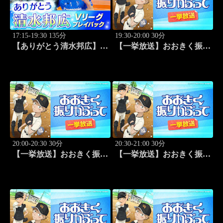
17:15-19:30 135分
19:30-20:00 30分
【ありがとう清水邦広】V
【一挙放送】おおきく振り
リーグプレイバック「～男
かぶって「夏大開始」 #13
子セミファイナルラウンド
～パナソニックvs東レ
(2010.4.3開催)」#1
20:00-20:30 30分
20:30-21:00 30分
【一挙放送】おおきく振り
【一挙放送】おおきく振り
かぶって「挑め！」 #14
かぶって「先取点」 #15