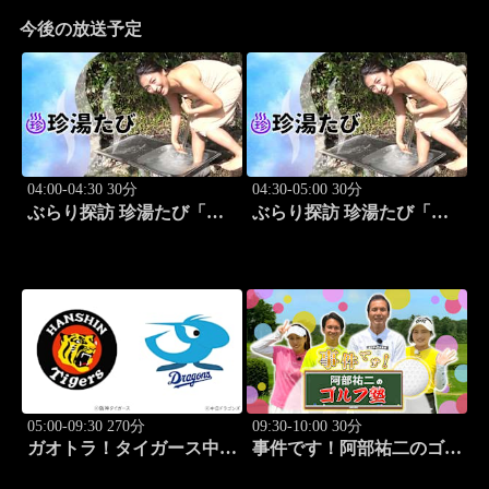
今後の放送予定
04:00-04:30 30分
04:30-05:00 30分
ぶらり探訪 珍湯たび「熱
ぶらり探訪 珍湯たび「大
海編 旅人:さとう珠緒」
分編 旅人:田名部生来」
#3
#4
05:00-09:30 270分
09:30-10:00 30分
ガオトラ！タイガース中継
事件です！阿部祐二のゴル
2026 阪神vs中日(8.8京セラ
フ塾 #73