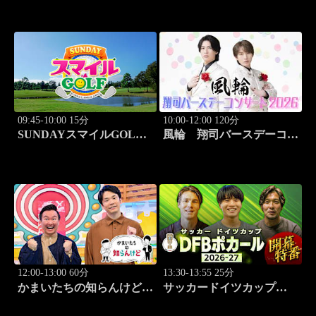
09:45-10:00 15分
10:00-12:00 120分
SUNDAYスマイルGOLF
風輪 翔司バースデーコン
#295
サート2026「6.20関内ホー
ル」
12:00-13:00 60分
13:30-13:55 25分
かまいたちの知らんけど
サッカードイツカップ
「出演:かまいたち、ダイ
「DFBポカール」2026-27
アン・津田篤宏、銀シャ
開幕特番