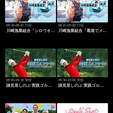
08:30-08:45 15分
08:45-09:00 15分
川崎漁業組合「シロウオ漁
川崎漁業組合「葛港でメバ
編」 #12
ル＆ホゴ」 #13
09:00-09:30 30分
09:30-10:00 30分
諸見里しのぶ 実践ゴルフ
諸見里しのぶ 実践ゴルフ
テク！「ゲスト:松森杏佳
テク！「ゲスト:松森杏佳
③」 #221
レッスンSP」 #222