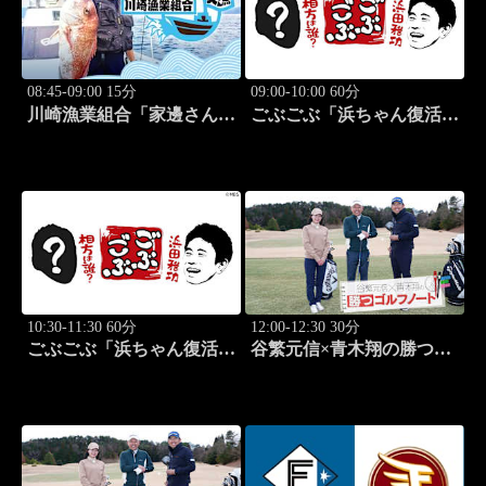
08:45-09:00 15分
09:00-10:00 60分
川崎漁業組合「家邊さんと
ごぶごぶ「浜ちゃん復活
ロックフィッシュ」 #19
SP GACKTと一度は食べ
なきゃ損"絶品大阪下町グ
ルメ巡り" 前編」 #575
10:30-11:30 60分
12:00-12:30 30分
ごぶごぶ「浜ちゃん復活
谷繁元信×青木翔の勝つゴ
SP GACKTと一度は食べ
ルフノート #15
なきゃ損"絶品大阪下町グ
ルメ巡り" 後編」 #576