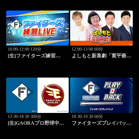
ドーム大阪)
10:00-12:00 120分
12:00-13:00 60分
[生]ファイターズ練習
よしもと新喜劇「寛平爺さ
LIVE「8.9エスコンフィー
んもうっらやましぃ～！恋
ルド」
の行方は？」 #1768
13:30-18:30 300分
18:30-19:30 60分
[生]GAORAプロ野球中継
ファイターズプレイバック
北海道日本ハムvs楽天(8.9)
「北海道日本ハムvs福岡ソ
フトバンク(2016.10.16)」