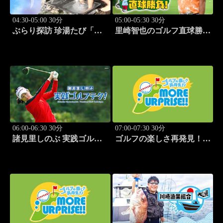
04:30-05:00 30分
05:00-05:30 30分
ぶらり探訪 珍湯たび「群
里崎智也のゴルフ直球勝
馬県みなかみ町編 旅人:
負！ #212
清水あいり」 #15
06:00-06:30 30分
07:00-07:30 30分
諸見里しのぶ 実践ゴルフ
ゴルフの楽しさ再発見！モ
テク！「ゲスト:紺野ゆり
アサプライズ!! #53
(モデル)③」 #185