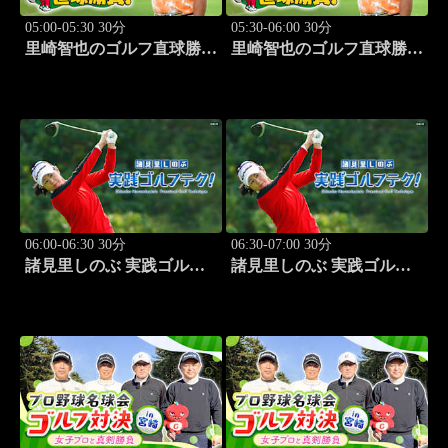
05:00-05:30 30分
05:30-06:00 30分
里崎智也のゴルフ直球勝
里崎智也のゴルフ直球勝
負！ #209
負！ #210
06:00-06:30 30分
06:30-07:00 30分
諸見里しのぶ 実践ゴルフ
諸見里しのぶ 実践ゴルフ
テク！「ゲスト:山内鈴蘭
テク！「ゲスト:紺野ゆり
(タレント)レッスンSP」
(モデル)①」 #183
#182