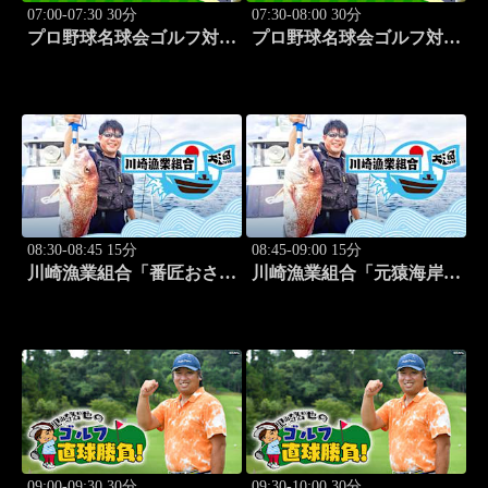
07:00-07:30 30分
07:30-08:00 30分
プロ野球名球会ゴルフ対決
プロ野球名球会ゴルフ対決
in 宮崎 ～女子プロと真剣
in 宮崎 ～女子プロと真剣
勝負～ #3
勝負～ #4
08:30-08:45 15分
08:45-09:00 15分
川崎漁業組合「番匠おさか
川崎漁業組合「元猿海岸で
な館 川調査」 #14
キス釣り」 #15
09:00-09:30 30分
09:30-10:00 30分