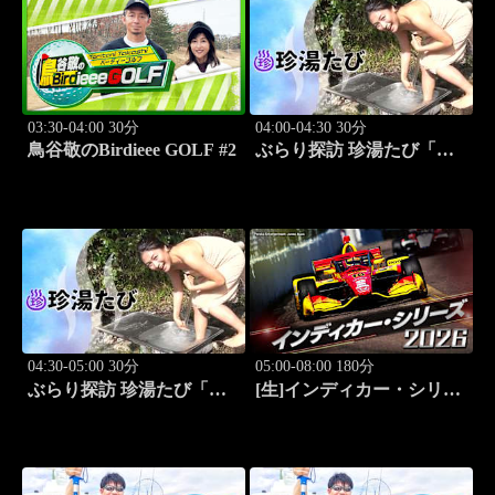
03:30-04:00 30分
04:00-04:30 30分
鳥谷敬のBirdieee GOLF #2
ぶらり探訪 珍湯たび「別
府編(タダで入れる珍湯) 旅
人:田名部生来」 #5
04:30-05:00 30分
05:00-08:00 180分
ぶらり探訪 珍湯たび「別
[生]インディカー・シリー
府編(こんなところにある
ズ2026 ポートランド・グ
珍湯) 旅人:田名部生来」
ランプリ #13
#6