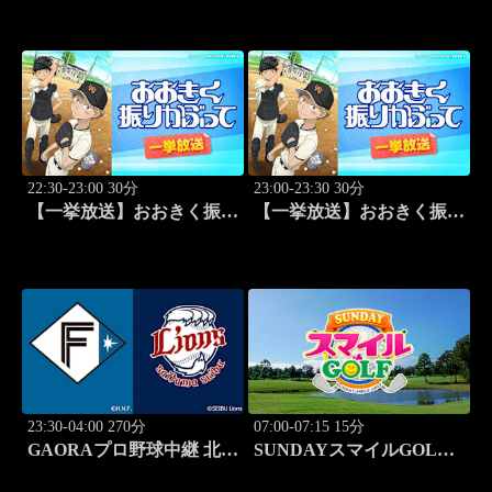
#23
22:30-23:00 30分
23:00-23:30 30分
【一挙放送】おおきく振り
【一挙放送】おおきく振り
かぶって「ひとつ勝って」
かぶって「特別編 基本の
#25
キホン」
23:30-04:00 270分
07:00-07:15 15分
GAORAプロ野球中継 北海
SUNDAYスマイルGOLF
道日本ハムvs埼玉西武
#246