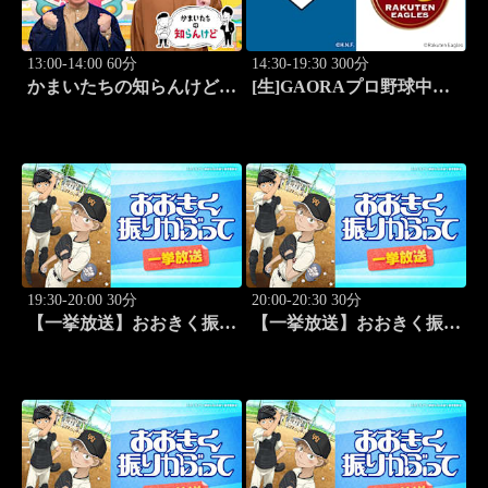
13:00-14:00 60分
14:30-19:30 300分
かまいたちの知らんけど
[生]GAORAプロ野球中継
「出演:かまいたち、バッ
北海道日本ハムvs楽天(8.8)
テリィズ、令和ロマン・松
井ケムリ」 #187
19:30-20:00 30分
20:00-20:30 30分
【一挙放送】おおきく振り
【一挙放送】おおきく振り
かぶって「ホントのエー
かぶって「キャッチャーの
ス」 #1
役割」 #2