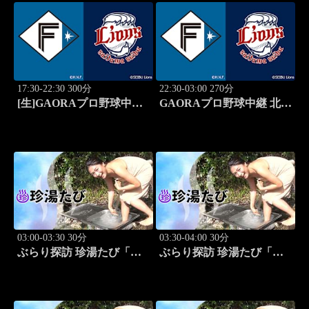
17:30-22:30 300分
22:30-03:00 270分
[生]GAORAプロ野球中継
GAORAプロ野球中継 北海
北海道日本ハムvs埼玉西武
道日本ハムvs埼玉西武
(8.13)
(8.13)
03:00-03:30 30分
03:30-04:00 30分
ぶらり探訪 珍湯たび「東
ぶらり探訪 珍湯たび「静
京編(銭湯) 旅人:祥子」 #12
岡県伊豆市編 旅人:今野
杏南」 #13