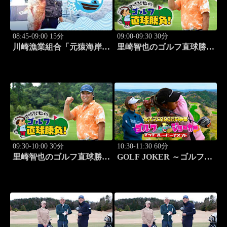
08:45-09:00 15分
09:00-09:30 30分
川崎漁業組合「元猿海岸で
里崎智也のゴルフ直球勝
キス釣り」 #15
負！ #253
09:30-10:00 30分
10:30-11:30 60分
里崎智也のゴルフ直球勝
GOLF JOKER ～ゴルフジ
負！ #254
ョーカー～「第15回大会 1
回戦第1試合 植手桃子vs
中山綾香」 #100