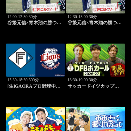
12:00-12:30 30分
12:30-13:00 30分
谷繁元信×青木翔の勝つゴ
谷繁元信×青木翔の勝つゴ
ルフノート #11
ルフノート #12
13:30-18:30 300分
18:30-19:00 30分
[生]GAORAプロ野球中継
サッカードイツカップ
北海道日本ハムvs埼玉西武
「DFBポカール」2026-27
(8.11)
開幕特番