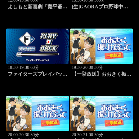
12:00-13:00 60分
13:30-18:30 300分
よしもと新喜劇「寛平爺さ
[生]GAORAプロ野球中継
んもうっらやましぃ～！恋
北海道日本ハムvs楽天(8.9)
の行方は？」 #1768
18:30-19:30 60分
19:30-20:00 30分
ファイターズプレイバック
【一挙放送】おおきく振り
「北海道日本ハムvs福岡ソ
かぶって「野球したい」
フトバンク(2016.10.16)」
#7
#44
20:00-20:30 30分
20:30-21:00 30分