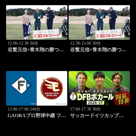
ルメ巡り" 前編」 #575
ルメ巡り" 後編」 #576
12:00-12:30 30分
12:30-13:00 30分
谷繁元信×青木翔の勝つゴ
谷繁元信×青木翔の勝つゴ
ルフノート #15
ルフノート #16
13:00-17:00 240分
17:00-17:30 30分
GAORAプロ野球中継 ファ
サッカードイツカップ
ーム 北海道日本ハムvs楽
「DFBポカール」2026-27
天(8.9)
開幕特番