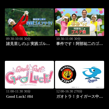
③」 #221
09:30-10:00 30分
10:30-11:00 30分
諸見里しのぶ 実践ゴルフ
事件です！阿部祐二のゴル
テク！「ゲスト:松森杏佳
フ塾 #29
レッスンSP」 #222
11:00-11:30 30分
12:00-16:30 270分
Good Luck! #84
ガオトラ！タイガース中継
2026 阪神vs中日(8.9京セラ
ドーム大阪)