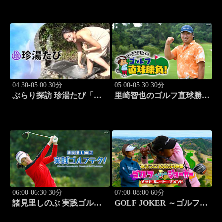
人:祥子」 #9
島史恵」 #10
04:30-05:00 30分
05:00-05:30 30分
ぶらり探訪 珍湯たび「長
里崎智也のゴルフ直球勝
野編(栄村秋山郷) 旅人:さ
負！ #211
とう珠緒」 #11
06:00-06:30 30分
07:00-08:00 60分
諸見里しのぶ 実践ゴルフ
GOLF JOKER ～ゴルフジ
テク！「ゲスト:紺野ゆり
ョーカー～「第15回大会 1