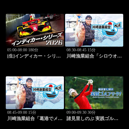
人:田名部生来」 #5
珍湯) 旅人:田名部生来」
#6
05:00-08:00 180分
08:30-08:45 15分
[生]インディカー・シリー
川崎漁業組合「シロウオ漁
ズ2026 ポートランド・グ
編」 #12
ランプリ #13
08:45-09:00 15分
09:00-09:30 30分
川崎漁業組合「葛港でメバ
諸見里しのぶ 実践ゴルフ
ル＆ホゴ」 #13
テク！「ゲスト:松森杏佳