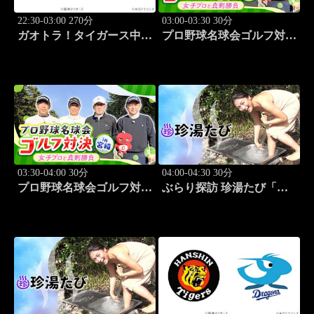
22:30-03:00 270分
03:00-03:30 30分
ガオトラ！タイガース中継
プロ野球名球会ゴルフ対決
2026 阪神vs中日(8.8京セラ
in 宮崎 ～女子プロと真剣
ドーム大阪)
勝負～ #3
03:30-04:00 30分
04:00-04:30 30分
プロ野球名球会ゴルフ対決
ぶらり探訪 珍湯たび「熱
in 宮崎 ～女子プロと真剣
海編 旅人:さとう珠緒」
勝負～ #4
#3