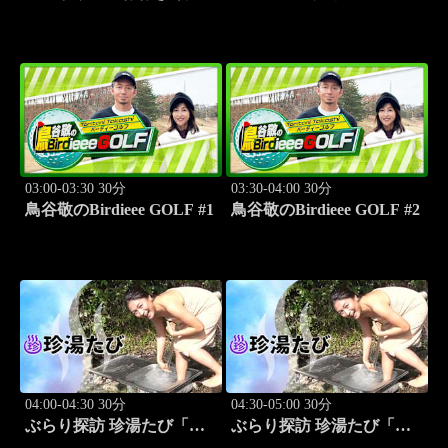
かぶって「応援団」 #12
2026 阪神vs中日(8.9京セラ
ドーム大阪)
03:00-03:30 30分
03:30-04:00 30分
鳥谷敬のBirdieee GOLF #1
鳥谷敬のBirdieee GOLF #2
04:00-04:30 30分
04:30-05:00 30分
ぶらり探訪 珍湯たび「別
ぶらり探訪 珍湯たび「別
府編(タダで入れる珍湯) 旅
府編(こんなところにある