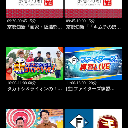
09:30-09:45 15分
09:45-10:00 15分
京都知新「画家・阪脇郁
京都知新「「キムチのほし
子」 #57
山」・星山耕＆韓国料理
家・星野明香」 #58
10:00-11:00 60分
11:00-13:00 120分
タカトシ＆ライオンの！新
[生]ファイターズ練習
ゴルフやろうぜ！ #11
LIVE「8.8エスコンフィー
ルド」