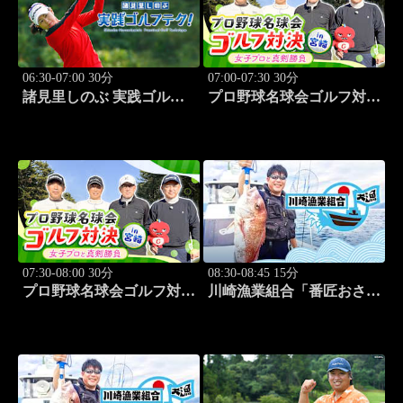
06:30-07:00 30分
07:00-07:30 30分
諸見里しのぶ 実践ゴルフ
プロ野球名球会ゴルフ対決
テク！「ゲスト:紺野ゆり
in 宮崎 ～女子プロと真剣
(モデル)①」 #183
勝負～ #3
07:30-08:00 30分
08:30-08:45 15分
プロ野球名球会ゴルフ対決
川崎漁業組合「番匠おさか
in 宮崎 ～女子プロと真剣
な館 川調査」 #14
勝負～ #4