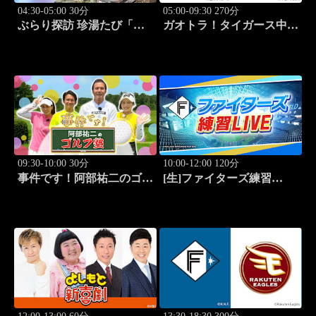
04:30-05:00 30分
05:00-09:30 270分
ぶらり探訪 珍湯たび「大
ガオトラ！タイガース中継
分編 旅人:田名部生来」
2026 阪神vs中日(8.8京セラ
#4
ドーム大阪)
09:30-10:00 30分
10:00-12:00 120分
事件です！阿部祐二のゴル
[生]ファイターズ練習
フ塾 #73
LIVE「8.9エスコンフィー
ルド」