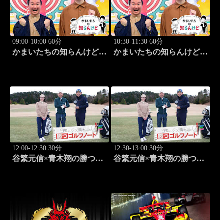
09:00-10:00 60分
10:30-11:30 60分
かまいたちの知らんけど
かまいたちの知らんけど
「出演:かまいたち、ダイ
「ダイアン津田軍団バスツ
アン・ユースケ、おいでや
アー」 #185
す小田、水田信二」 #184
12:00-12:30 30分
12:30-13:00 30分
谷繁元信×青木翔の勝つゴ
谷繁元信×青木翔の勝つゴ
ルフノート #17
ルフノート #18