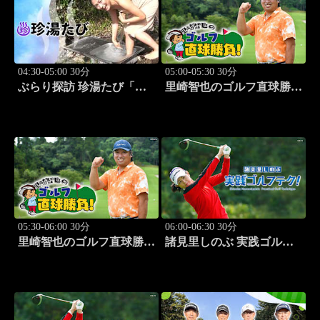
04:30-05:00 30分
05:00-05:30 30分
ぶらり探訪 珍湯たび「那
里崎智也のゴルフ直球勝
須塩原編 旅人:西村知
負！ #209
美」 #7
05:30-06:00 30分
06:00-06:30 30分
里崎智也のゴルフ直球勝
諸見里しのぶ 実践ゴルフ
負！ #210
テク！「ゲスト:山内鈴蘭
(タレント)レッスンSP」
#182