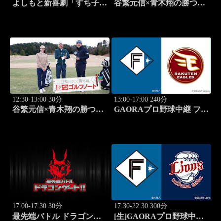
よしもと新喜劇「すち子
谷繁元信×青木翔の勝つゴ
は、ガールズスカウトマ
ルフノート #13
ン」 #1713
12:30-13:00 30分
13:00-17:00 240分
谷繁元信×青木翔の勝つゴ
GAORAプロ野球中継 ファ
ルフノート #14
ーム 北海道日本ハムvs楽
天(8.8)
17:00-17:30 30分
17:30-22:30 300分
最先端バトル ドラゴンゲ
[生]GAORAプロ野球中継