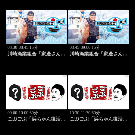
(モデル)②」 #184
回戦第3試合 中西絵里奈
vs渡邉彩心＠」 #102
08:30-08:45 15分
08:45-09:00 15分
川崎漁業組合「家邊さんと
川崎漁業組合「家邊さんと
米水津でアジング」 #18
ロックフィッシュ」 #19
09:00-10:00 60分
10:30-11:30 60分
ごぶごぶ「浜ちゃん復活
ごぶごぶ「浜ちゃん復活
SP GACKTと一度は食べ
SP GACKTと一度は食べ
なきゃ損"絶品大阪下町グ
なきゃ損"絶品大阪下町グ