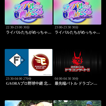
22:30-23:00 30分
23:00-23:30 30分
ライバルたちがめっちゃ褒
ライバルたちがめっちゃ褒
めてくる！～アイドル同士
めてくる！～アイドル同士
の本音レビューSP～
の本音レビューSP～
「Juice=Juice（MC：なす
「SWEET
なかにし）」#5
STEADY（MC：なすなか
にし）」#6
23:30-04:00 270分
04:00-04:30 30分
GAORAプロ野球中継 北海
最先端バトル ドラゴンゲ
道日本ハムvs楽天(8.9)
ート!! #314