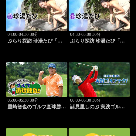
04:00-04:30 30分
04:30-05:00 30分
ぶらり探訪 珍湯たび「静
ぶらり探訪 珍湯たび「群
岡県西伊豆町編 旅人:今
馬県みなかみ町編 旅人:
野杏南」 #14
清水あいり」 #15
05:00-05:30 30分
06:00-06:30 30分
里崎智也のゴルフ直球勝
諸見里しのぶ 実践ゴルフ
負！ #212
テク！「ゲスト:紺野ゆり
(モデル)③」 #185