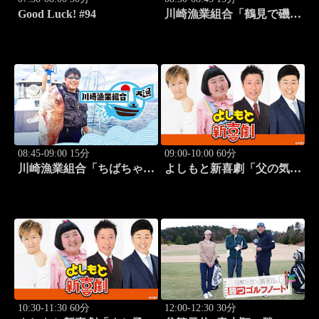
Good Luck! #94
川崎漁業組合「鶴見で磯釣
り」 #16
08:45-09:00 15分
09:00-10:00 60分
川崎漁業組合「ちばちゃん
よしもと新喜劇「父の気遣
と船でイカ釣り対決」 #17
い、家庭は崩壊!?」 #1749
10:30-11:30 60分
12:00-12:30 30分