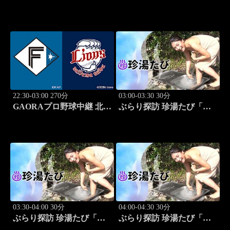
ート!! #314
北海道日本ハムvs埼玉西武
(8.12)
22:30-03:00 270分
03:00-03:30 30分
GAORAプロ野球中継 北海
ぶらり探訪 珍湯たび「岩
道日本ハムvs埼玉西武
手編(安比温泉) 旅人:祥
(8.12)
子」 #8
03:30-04:00 30分
04:00-04:30 30分
ぶらり探訪 珍湯たび「秋
ぶらり探訪 珍湯たび「静
田編(後生掛＆湯ノ沢) 旅
岡編(伊豆＆伊東) 旅人:中