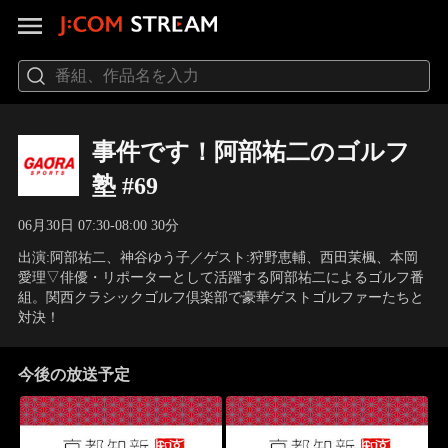
事件です！阿部祐二のゴルフ
塾 #69
06月30日 07:30-08:00 30分
出演:阿部祐二、神谷ゆう子／ゲスト:狩野恵輔、西田茉楓、本岡
愛理▽俳優・リポーターとして活躍する阿部祐二によるゴルフ番
組。関西クラシックゴルフ倶楽部で豪華ゲストゴルファーたちと
対決！
今後の放送予定