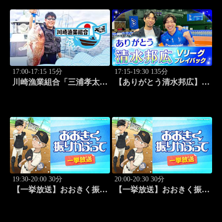
17:00-17:15 15分
17:15-19:30 135分
川崎漁業組合「三浦孝太さ
【ありがとう清水邦広】V
んとデカアジ狙い編」
リーグプレイバック「～男
#109
子セミファイナルラウンド
～パナソニックvs東レ
(2010.4.3開催)」#1
19:30-20:00 30分
20:00-20:30 30分
【一挙放送】おおきく振り
【一挙放送】おおきく振り
かぶって「夏大開始」 #13
かぶって「挑め！」 #14