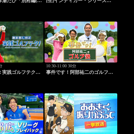
珍湯たび「別府編(こ
[生]インディカー・シリーズ
ある珍湯) 旅人:田
2026 ポートランド・グランプリ
6
#13
0分
10:30-11:00 30分
 実践ゴルフテク！
事件です！阿部祐二のゴルフ塾
森杏佳レッスンSP」
#29