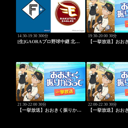
14:30-19:30 300分
19:30-20:00 30分
[生]GAORAプロ野球中継 北海
【一挙放送】おお
道日本ハムvs楽天(8.8)
って「ホントのエー
21:30-22:00 30分
22:00-22:30 30分
【一挙放送】おおきく振りかぶ
【一挙放送】おお
って「手を抜くな」 #5
って「投手の条件」 