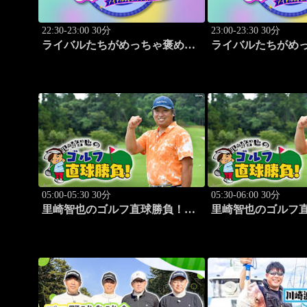
22:30-23:00 30分
23:00-23:30 30分
ライバルたちがめっちゃ褒めて
ライバルたちがめ
くる！～アイドル同士の本音レ
くる！～アイドル
ビューSP～
ビューSP～「SWE
「Juice=Juice（MC：なすなか
STEADY（MC：
にし）」#5
し）」#6
05:00-05:30 30分
05:30-06:00 30分
里崎智也のゴルフ直球勝負！
里崎智也のゴルフ
#209
#210