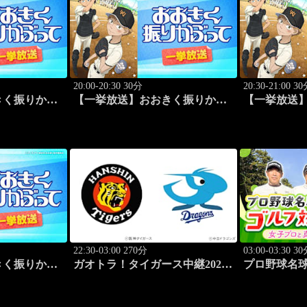
20:00-20:30 30分
20:30-21:00 3
きく振りかぶ
【一挙放送】おおきく振りかぶ
【一挙放送
ス」 #1
って「キャッチャーの役割」 #2
って「練習試
22:30-03:00 270分
03:00-03:30 3
きく振りかぶ
ガオトラ！タイガース中継2026
プロ野球名球
#6
阪神vs中日(8.8京セラドーム大
崎 ～女子プ
阪)