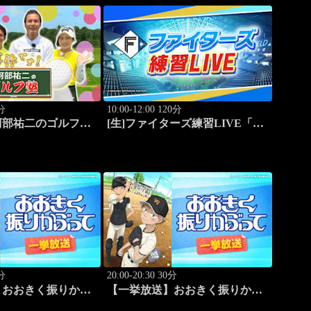
0分
10:00-12:00 120分
阿部祐二のゴルフ塾
[生]ファイターズ練習LIVE「8.9
エスコンフィールド」
0分
20:00-20:30 30分
】おおきく振りかぶ
【一挙放送】おおきく振りかぶ
たい」 #7
って「スゴイ投手？」 #8