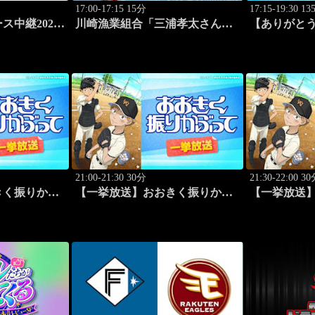
17:00-17:15 15分
17:15-19:30 1
ス中継2026
川崎漁業組合「三浦孝太さんと
【ありがと
セラドーム大
デカアジ狙い編」 #109
グプレイバ
ァイナルラ
クvs東レ(201
21:00-21:30 30分
21:30-22:00 3
きく振りかぶ
【一挙放送】おおきく振りかぶ
【一挙放送
5
って「あなどるな」 #16
って「サード