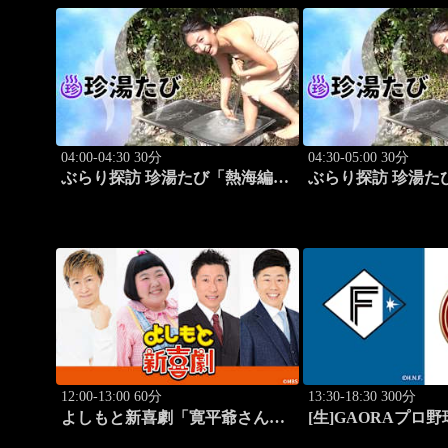
04:00-04:30 30分
04:30-05:00 30分
ぶらり探訪 珍湯たび「熱海編
ぶらり探訪 珍湯
旅人:さとう珠緒」 #3
旅人:田名部生来」 
12:00-13:00 60分
13:30-18:30 300分
よしもと新喜劇「寛平爺さんも
[生]GAORAプロ
うっらやましぃ～！恋の行方
道日本ハムvs楽天(8.