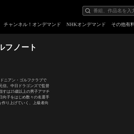
チャンネル！オンデマンド
NHKオンデマンド
その他有
ルフノート
レドニアン・ゴルフクラブで
元信。中日ドラゴンズで監督
指すは25歳以上の男子アマチ
日向子をはじめ数々の名選手
を作り上げていく、上級者向