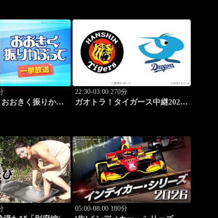
0分
22:30-03:00 270分
】おおきく振りかぶ
ガオトラ！タイガース中継2026
 #12
阪神vs中日(8.9京セラドーム大
阪)
0分
05:00-08:00 180分