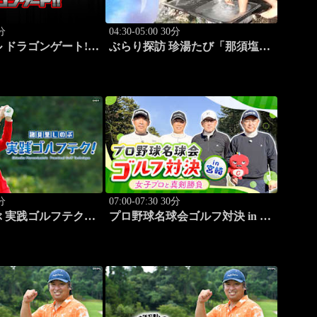
0分
04:30-05:00 30分
 ドラゴンゲート!!
ぶらり探訪 珍湯たび「那須塩原
編 旅人:西村知美」 #7
0分
07:00-07:30 30分
 実践ゴルフテク！
プロ野球名球会ゴルフ対決 in 宮
野ゆり(モデル)①」
崎 ～女子プロと真剣勝負～ #3