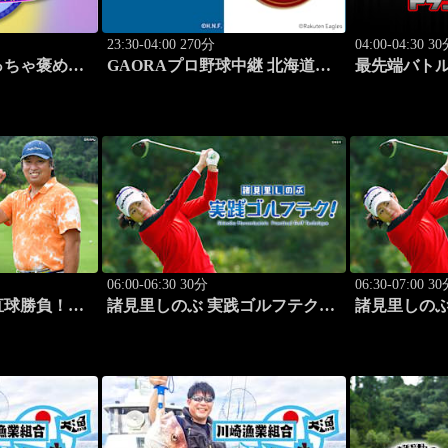
23:30-04:00 270分
04:00-04:30 3
っちゃ褒めて
GAORAプロ野球中継 北海道日
最先端バトル
同士の本音レ
本ハムvs楽天(8.9)
#314
ET
なすなかに
06:00-06:30 30分
06:30-07:00 3
直球勝負！
諸見里しのぶ 実践ゴルフテク！
諸見里しのぶ
「ゲスト:山内鈴蘭(タレント)レ
「ゲスト:紺
ッスンSP」 #182
#183