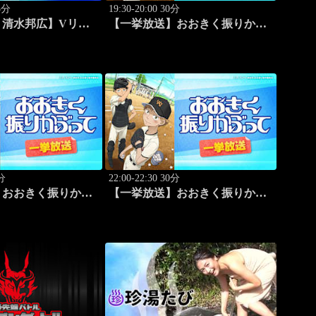
35分
19:30-20:00 30分
う清水邦広】Vリー
【一挙放送】おおきく振りかぶ
ック「～男子セミフ
って「夏大開始」 #13
ウンド～パナソニッ
0.4.3開催)」#1
0分
22:00-22:30 30分
】おおきく振りかぶ
【一挙放送】おおきく振りかぶ
ランナー」 #17
って「追加点」 #18