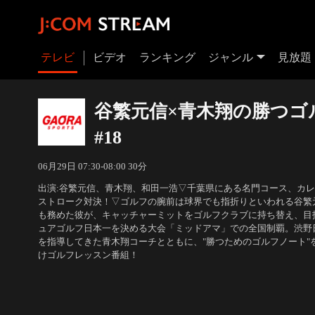
テレビ
ビデオ
ランキング
ジャンル
見放題
谷繁元信×青木翔の勝つゴ
#18
06月29日 07:30-08:00 30分
出演:谷繁元信、青木翔、和田一浩▽千葉県にある名門コース、カ
ストローク対決！▽ゴルフの腕前は球界でも指折りといわれる谷繁
も務めた彼が、キャッチャーミットをゴルフクラブに持ち替え、目
ュアゴルフ日本一を決める大会「ミッドアマ」での全国制覇。渋野
を指導してきた青木翔コーチとともに、"勝つためのゴルフノート"
けゴルフレッスン番組！