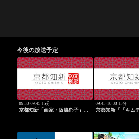
今後の放送予定
09:30-09:45 15分
09:45-10:00 15分
京都知新「画家・阪脇郁子」
京都知新「「キム
#57
山」・星山耕＆韓
野明香」 #58