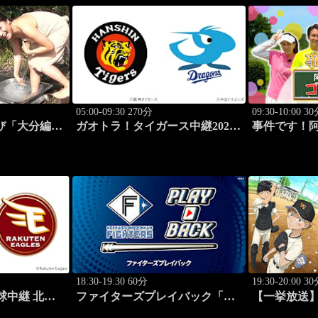
05:00-09:30 270分
09:30-10:00 3
たび「大分編
ガオトラ！タイガース中継2026
事件です！
#4
阪神vs中日(8.8京セラドーム大
#73
阪)
18:30-19:30 60分
19:30-20:00 3
野球中継 北海
ファイターズプレイバック「北
【一挙放送
9)
海道日本ハムvs福岡ソフトバン
って「野球し