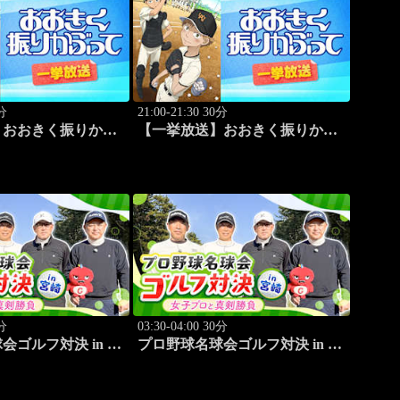
0分
21:00-21:30 30分
】おおきく振りかぶ
【一挙放送】おおきく振りかぶ
合」 #3
って「プレイ」 #4
0分
03:30-04:00 30分
会ゴルフ対決 in 宮
プロ野球名球会ゴルフ対決 in 宮
ロと真剣勝負～ #3
崎 ～女子プロと真剣勝負～ #4