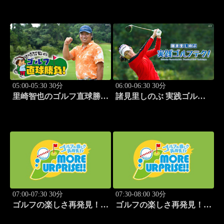
野杏南」 #14
清水あいり」 #15
05:00-05:30 30分
06:00-06:30 30分
里崎智也のゴルフ直球勝
諸見里しのぶ 実践ゴルフ
負！ #212
テク！「ゲスト:紺野ゆり
(モデル)③」 #185
07:00-07:30 30分
07:30-08:00 30分
ゴルフの楽しさ再発見！モ
ゴルフの楽しさ再発見！モ
アサプライズ!! #53
アサプライズ!! #54