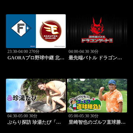
の本音レビューSP～
の本音レビューSP～
「Juice=Juice（MC：なす
「SWEET
なかにし）」#5
STEADY（MC：なすなか
にし）」#6
23:30-04:00 270分
04:00-04:30 30分
GAORAプロ野球中継 北海
最先端バトル ドラゴンゲ
道日本ハムvs楽天(8.9)
ート!! #314
04:30-05:00 30分
05:00-05:30 30分
ぶらり探訪 珍湯たび「那
里崎智也のゴルフ直球勝
須塩原編 旅人:西村知
負！ #209