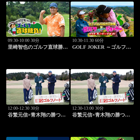
09:30-10:00 30分
10:30-11:30 60分
里崎智也のゴルフ直球勝
GOLF JOKER ～ゴルフジ
負！ #254
ョーカー～「第15回大会 1
回戦第1試合 植手桃子vs
中山綾香」 #100
12:00-12:30 30分
12:30-13:00 30分
谷繁元信×青木翔の勝つゴ
谷繁元信×青木翔の勝つゴ
ルフノート #11
ルフノート #12