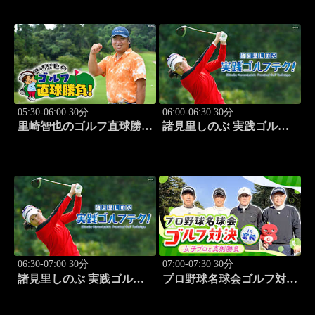
美」 #7
05:30-06:00 30分
06:00-06:30 30分
里崎智也のゴルフ直球勝
諸見里しのぶ 実践ゴルフ
負！ #210
テク！「ゲスト:山内鈴蘭
(タレント)レッスンSP」
#182
06:30-07:00 30分
07:00-07:30 30分
諸見里しのぶ 実践ゴルフ
プロ野球名球会ゴルフ対決
テク！「ゲスト:紺野ゆり
in 宮崎 ～女子プロと真剣
(モデル)①」 #183
勝負～ #3