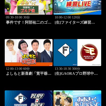
09:30-10:00 30分
10:00-12:00 120分
事件です！阿部祐二のゴル
[生]ファイターズ練習
フ塾 #73
LIVE「8.9エスコンフィー
ルド」
12:00-13:00 60分
13:30-18:30 300分
よしもと新喜劇「寛平爺さ
[生]GAORAプロ野球中継
んもうっらやましぃ～！恋
北海道日本ハムvs楽天(8.9)
の行方は？」 #1768