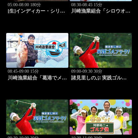
05:00-08:00 180分
08:30-08:45 15分
[生]インディカー・シリー
川崎漁業組合「シロウオ漁
ズ2026 ポートランド・グ
編」 #12
ランプリ #13
08:45-09:00 15分
09:00-09:30 30分
川崎漁業組合「葛港でメバ
諸見里しのぶ 実践ゴルフ
ル＆ホゴ」 #13
テク！「ゲスト:松森杏佳
③」 #221