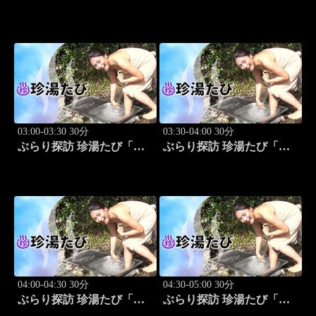
北海道日本ハムvs埼玉西武
道日本ハムvs埼玉西武
(8.13)
(8.13)
03:00-03:30 30分
03:30-04:00 30分
ぶらり探訪 珍湯たび「東
ぶらり探訪 珍湯たび「静
京編(銭湯) 旅人:祥子」 #12
岡県伊豆市編 旅人:今野
杏南」 #13
04:00-04:30 30分
04:30-05:00 30分
ぶらり探訪 珍湯たび「静
ぶらり探訪 珍湯たび「群
岡県西伊豆町編 旅人:今
馬県みなかみ町編 旅人: