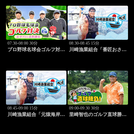
07:30-08:00 30分
08:30-08:45 15分
プロ野球名球会ゴルフ対決
川崎漁業組合「番匠おさか
in 宮崎 ～女子プロと真剣
な館 川調査」 #14
勝負～ #4
08:45-09:00 15分
09:00-09:30 30分
川崎漁業組合「元猿海岸で
里崎智也のゴルフ直球勝
キス釣り」 #15
負！ #253