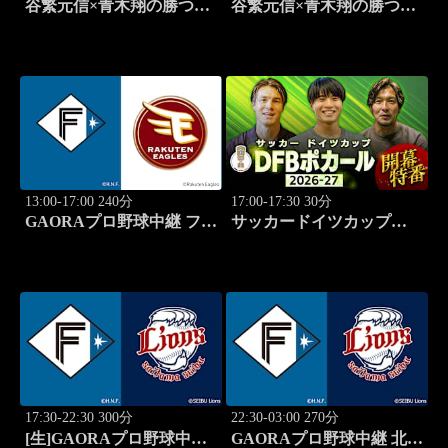
谷繁元信×青木翔の勝つゴ
谷繁元信×青木翔の勝つゴ
ルフノート #15
ルフノート #16
13:00-17:00 240分
17:00-17:30 30分
GAORAプロ野球中継 ファ
サッカードイツカップ
ーム 北海道日本ハムvs楽
「DFBポカール」2026-27
天(8.9)
開幕特番
17:30-22:30 300分
22:30-03:00 270分
[生]GAORAプロ野球中継
GAORAプロ野球中継 北海