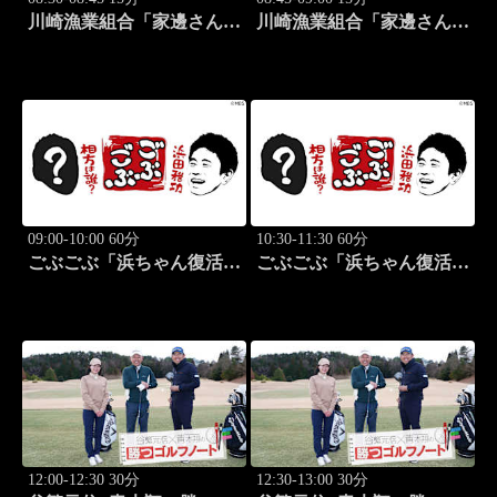
川崎漁業組合「家邊さんと
川崎漁業組合「家邊さんと
米水津でアジング」 #18
ロックフィッシュ」 #19
09:00-10:00 60分
10:30-11:30 60分
ごぶごぶ「浜ちゃん復活
ごぶごぶ「浜ちゃん復活
SP GACKTと一度は食べ
SP GACKTと一度は食べ
なきゃ損"絶品大阪下町グ
なきゃ損"絶品大阪下町グ
ルメ巡り" 前編」 #575
ルメ巡り" 後編」 #576
12:00-12:30 30分
12:30-13:00 30分