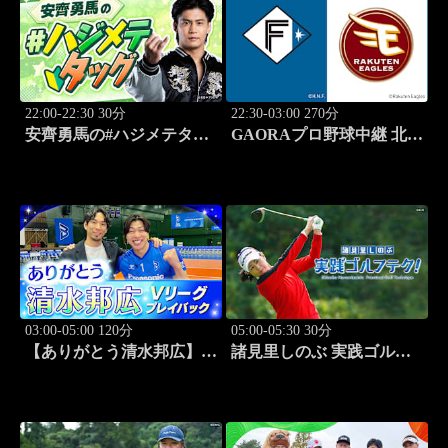
22:00-22:30 30分
22:30-03:00 270分
安齊勇馬の#ハジメテタッ
GAORAプロ野球中継 北海
グ #1
道日本ハムvs楽天(8.7)
03:00-05:00 120分
05:00-05:30 30分
【ありがとう清水邦広】V
諸見里しのぶ 実践ゴルフ
リーグプレイバック「パナ
テク！「ゲスト:紺野ゆり
ソニックvs豊田合成
レッスンSP」 #186
(2011.2.12開催)」#2