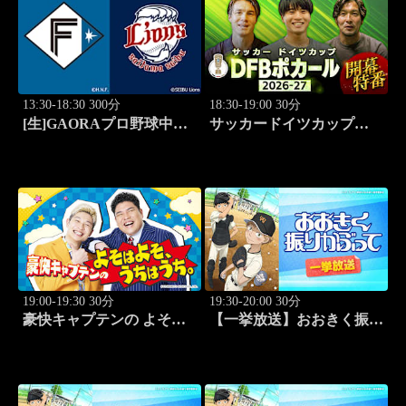
13:30-18:30 300分
18:30-19:00 30分
[生]GAORAプロ野球中継
サッカードイツカップ
北海道日本ハムvs埼玉西武
「DFBポカール」2026-27
(8.11)
開幕特番
19:00-19:30 30分
19:30-20:00 30分
豪快キャプテンの よそは
【一挙放送】おおきく振り
よそ、うちはうち。 #2
かぶって「桐青の実力」
#19