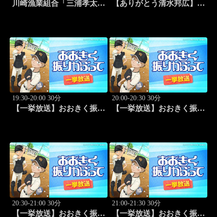
川崎漁業組合「三浦孝太さ
【ありがとう清水邦広】V
んとデカアジ狙い編」
リーグプレイバック「～男
#109
子セミファイナルラウンド
～パナソニックvs東レ
(2010.4.3開催)」#1
19:30-20:00 30分
20:00-20:30 30分
【一挙放送】おおきく振り
【一挙放送】おおきく振り
かぶって「夏大開始」 #13
かぶって「挑め！」 #14
20:30-21:00 30分
21:00-21:30 30分
【一挙放送】おおきく振り
【一挙放送】おおきく振り