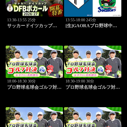
13:30-13:55 25分
13:55-18:00 245分
サッカードイツカップ
[生]GAORAプロ野球中継
「DFBポカール」2026-27
ファーム 北海道日本ハム
開幕特番
vs東京ヤクルト(8.15)
18:00-18:30 30分
18:30-19:00 30分
プロ野球名球会ゴルフ対決
プロ野球名球会ゴルフ対決
in 宮崎 ～女子プロと真剣
in 宮崎 ～女子プロと真剣
勝負～ #1
勝負～ #2