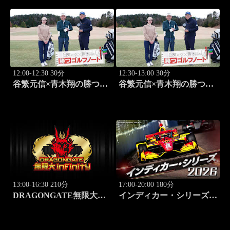
す小田、水田信二」 #184
12:00-12:30 30分
12:30-13:00 30分
谷繁元信×青木翔の勝つゴ
谷繁元信×青木翔の勝つゴ
ルフノート #17
ルフノート #18
13:00-16:30 210分
17:00-20:00 180分
DRAGONGATE無限大～
インディカー・シリーズ
infinity～ 2026.8.4後楽園ホ
2026 ポートランド・グラ
ール #655
ンプリ #13