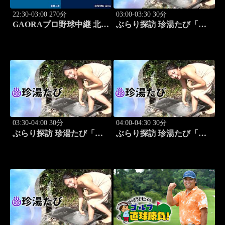
22:30-03:00 270分
03:00-03:30 30分
GAORAプロ野球中継 北海
ぶらり探訪 珍湯たび「岩
道日本ハムvs埼玉西武
手編(安比温泉) 旅人:祥
(8.12)
子」 #8
03:30-04:00 30分
04:00-04:30 30分
ぶらり探訪 珍湯たび「秋
ぶらり探訪 珍湯たび「静
田編(後生掛＆湯ノ沢) 旅
岡編(伊豆＆伊東) 旅人:中
人:祥子」 #9
島史恵」 #10