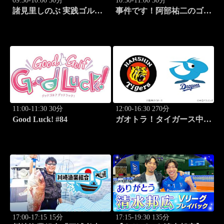
09:30-10:00 30分
10:30-11:00 30分
諸見里しのぶ 実践ゴルフ
事件です！阿部祐二のゴル
テク！「ゲスト:松森杏佳
フ塾 #29
レッスンSP」 #222
11:00-11:30 30分
12:00-16:30 270分
Good Luck! #84
ガオトラ！タイガース中継
2026 阪神vs中日(8.9京セラ
ドーム大阪)
17:00-17:15 15分
17:15-19:30 135分