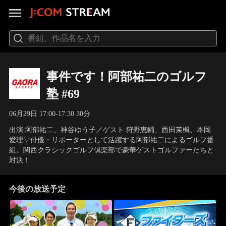
事件です！阿部祐二のゴルフ
塾 #69
06月29日 17:00-17:30 30分
出演:阿部祐二、神谷ゆう子／ゲスト:狩野恵輔、西田茉楓、本岡
愛理▽俳優・リポーターとして活躍する阿部祐二によるゴルフ番
組。関西クラシックゴルフ倶楽部で豪華ゲストゴルファーたちと
対決！
今後の放送予定