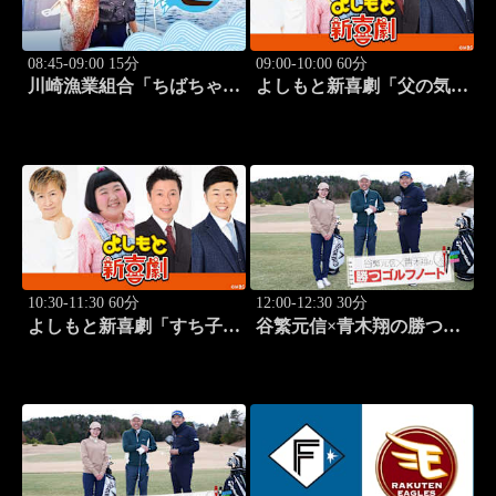
08:45-09:00 15分
09:00-10:00 60分
川崎漁業組合「ちばちゃん
よしもと新喜劇「父の気遣
と船でイカ釣り対決」 #17
い、家庭は崩壊!?」 #1749
10:30-11:30 60分
12:00-12:30 30分
よしもと新喜劇「すち子
谷繁元信×青木翔の勝つゴ
は、ガールズスカウトマ
ルフノート #13
ン」 #1713