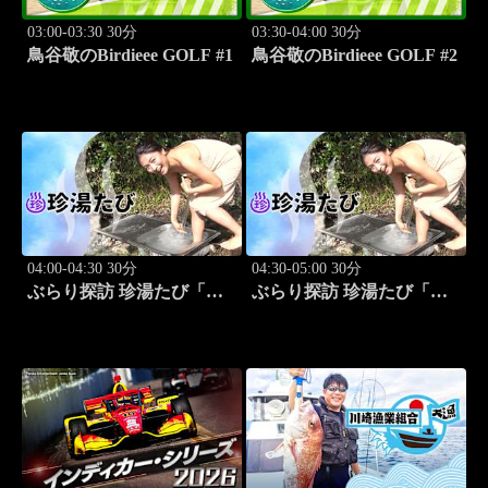
03:00-03:30 30分
03:30-04:00 30分
鳥谷敬のBirdieee GOLF #1
鳥谷敬のBirdieee GOLF #2
04:00-04:30 30分
04:30-05:00 30分
ぶらり探訪 珍湯たび「別
ぶらり探訪 珍湯たび「別
府編(タダで入れる珍湯) 旅
府編(こんなところにある
人:田名部生来」 #5
珍湯) 旅人:田名部生来」
#6