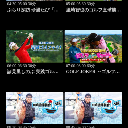
04:30-05:00 30分
05:00-05:30 30分
ぶらり探訪 珍湯たび「長
里崎智也のゴルフ直球勝
野編(栄村秋山郷) 旅人:さ
負！ #211
とう珠緒」 #11
06:00-06:30 30分
07:00-08:00 60分
諸見里しのぶ 実践ゴルフ
GOLF JOKER ～ゴルフジ
テク！「ゲスト:紺野ゆり
ョーカー～「第15回大会 1
(モデル)②」 #184
回戦第3試合 中西絵里奈
vs渡邉彩心＠」 #102
08:30-08:45 15分
08:45-09:00 15分