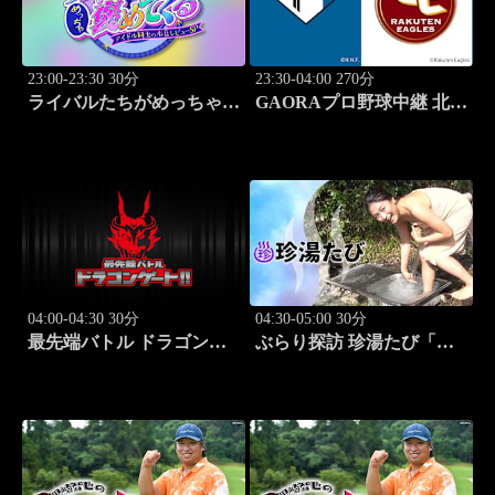
23:00-23:30 30分
23:30-04:00 270分
ライバルたちがめっちゃ褒
GAORAプロ野球中継 北海
めてくる！～アイドル同士
道日本ハムvs楽天(8.9)
の本音レビューSP～
「SWEET
STEADY（MC：なすなか
にし）」#6
04:00-04:30 30分
04:30-05:00 30分
最先端バトル ドラゴンゲ
ぶらり探訪 珍湯たび「那
ート!! #314
須塩原編 旅人:西村知
美」 #7