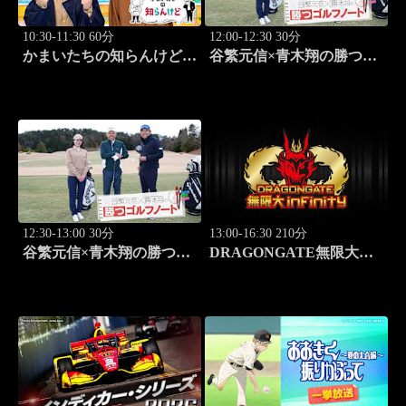
10:30-11:30 60分
12:00-12:30 30分
かまいたちの知らんけど
谷繁元信×青木翔の勝つゴ
「ダイアン津田軍団バスツ
ルフノート #17
アー」 #185
12:30-13:00 30分
13:00-16:30 210分
谷繁元信×青木翔の勝つゴ
DRAGONGATE無限大～
ルフノート #18
infinity～ 2026.8.4後楽園ホ
ール #655