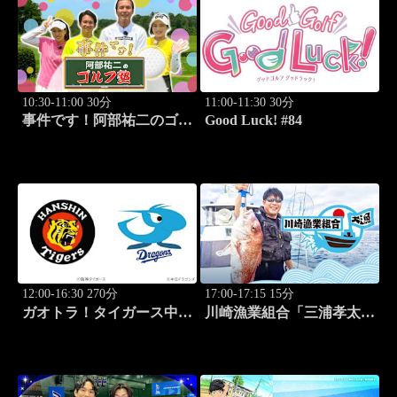
10:30-11:00 30分
11:00-11:30 30分
事件です！阿部祐二のゴル
Good Luck! #84
フ塾 #29
12:00-16:30 270分
17:00-17:15 15分
ガオトラ！タイガース中継
川崎漁業組合「三浦孝太さ
2026 阪神vs中日(8.9京セラ
んとデカアジ狙い編」
ドーム大阪)
#109