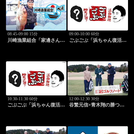
08:45-09:00 15分
09:00-10:00 60分
川崎漁業組合「家邊さんと
ごぶごぶ「浜ちゃん復活
ロックフィッシュ」 #19
SP GACKTと一度は食べ
なきゃ損"絶品大阪下町グ
ルメ巡り" 前編」 #575
10:30-11:30 60分
12:00-12:30 30分
ごぶごぶ「浜ちゃん復活
谷繁元信×青木翔の勝つゴ
SP GACKTと一度は食べ
ルフノート #15
なきゃ損"絶品大阪下町グ
ルメ巡り" 後編」 #576