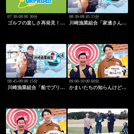
07:30-08:00 30分
08:30-08:45 15分
ゴルフの楽しさ再発見！モ
川崎漁業組合「家邊さんと
アサプライズ!! #54
イカ釣り」 #20
08:45-09:00 15分
09:00-10:00 60分
川崎漁業組合「船でブリ釣
かまいたちの知らんけど
り」 #21
「出演:かまいたち、ダイ
アン・ユースケ、おいでや
す小田、水田信二」 #184