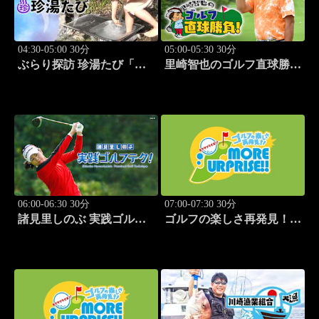
04:30-05:00 30分
05:00-05:30 30分
ぶらり探訪 珍湯たび「群
里崎智也のゴルフ直球勝
馬県みなかみ町編 旅人:
負！ #212
清水あいり」 #15
06:00-06:30 30分
07:00-07:30 30分
諸見里しのぶ 実践ゴルフ
ゴルフの楽しさ再発見！モ
テク！「ゲスト:紺野ゆり
アサプライズ!! #53
(モデル)③」 #185