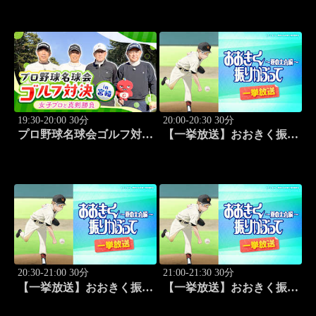
勝負～ #2
勝負～ #3
19:30-20:00 30分
20:00-20:30 30分
プロ野球名球会ゴルフ対決
【一挙放送】おおきく振り
in 宮崎 ～女子プロと真剣
かぶって ～夏の大会編～
勝負～ #4
「野球やりたい」 #5
20:30-21:00 30分
21:00-21:30 30分
【一挙放送】おおきく振り
【一挙放送】おおきく振り
かぶって ～夏の大会編～
かぶって ～夏の大会編～
「大事」 #6
「ゆるやかな変化」 #7