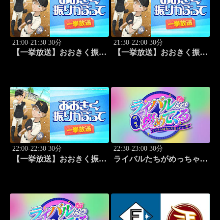
21:00-21:30 30分
21:30-22:00 30分
【一挙放送】おおきく振り
【一挙放送】おおきく振り
かぶって「あなどるな」
かぶって「サードランナ
#16
ー」 #17
22:00-22:30 30分
22:30-23:00 30分
【一挙放送】おおきく振り
ライバルたちがめっちゃ褒
かぶって「追加点」 #18
めてくる！～アイドル同士
の本音レビューSP～
「Juice=Juice（MC：なす
なかにし）」#5