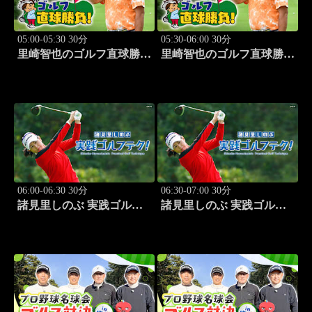
05:00-05:30 30分
05:30-06:00 30分
里崎智也のゴルフ直球勝
里崎智也のゴルフ直球勝
負！ #209
負！ #210
06:00-06:30 30分
06:30-07:00 30分
諸見里しのぶ 実践ゴルフ
諸見里しのぶ 実践ゴルフ
テク！「ゲスト:山内鈴蘭
テク！「ゲスト:紺野ゆり
(タレント)レッスンSP」
(モデル)①」 #183
#182