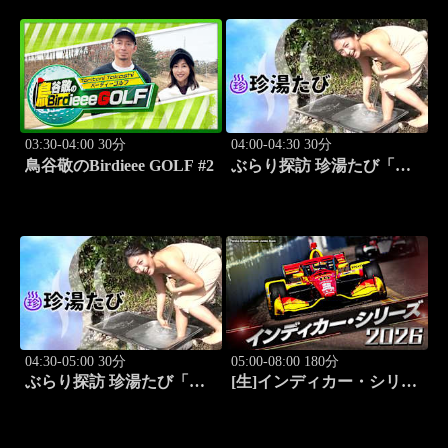
03:30-04:00 30分
04:00-04:30 30分
鳥谷敬のBirdieee GOLF #2
ぶらり探訪 珍湯たび「別
府編(タダで入れる珍湯) 旅
人:田名部生来」 #5
04:30-05:00 30分
05:00-08:00 180分
ぶらり探訪 珍湯たび「別
[生]インディカー・シリー
府編(こんなところにある
ズ2026 ポートランド・グ
珍湯) 旅人:田名部生来」
ランプリ #13
#6