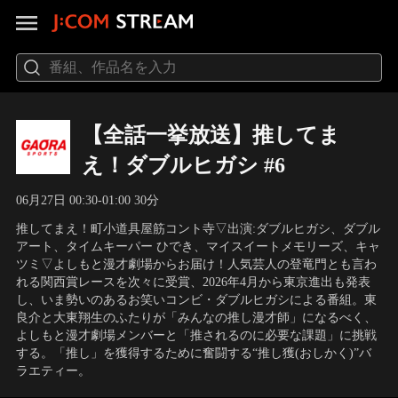
【全話一挙放送】推してま
え！ダブルヒガシ #6
06月27日 00:30-01:00 30分
推してまえ！町小道具屋筋コント寺▽出演:ダブルヒガシ、ダブル
アート、タイムキーパー ひでき、マイスイートメモリーズ、キャ
ツミ▽よしもと漫才劇場からお届け！人気芸人の登竜門とも言わ
れる関西賞レースを次々に受賞、2026年4月から東京進出も発表
し、いま勢いのあるお笑いコンビ・ダブルヒガシによる番組。東
良介と大東翔生のふたりが「みんなの推し漫才師」になるべく、
よしもと漫才劇場メンバーと「推されるのに必要な課題」に挑戦
する。「推し」を獲得するために奮闘する“推し獲(おしかく)”バ
ラエティー。