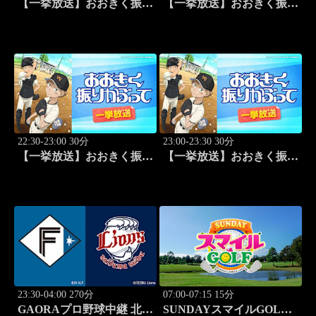
【一挙放送】おおきく振り
【一挙放送】おおきく振り
かぶって「ゲンミツに」
かぶって「決着」 #24
#23
22:30-23:00 30分
23:00-23:30 30分
【一挙放送】おおきく振り
【一挙放送】おおきく振り
かぶって「ひとつ勝って」
かぶって「特別編 基本の
#25
キホン」
23:30-04:00 270分
07:00-07:15 15分
GAORAプロ野球中継 北海
SUNDAYスマイルGOLF