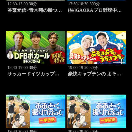
12:30-13:00 30分
13:30-18:30 300分
谷繁元信×青木翔の勝つゴ
[生]GAORAプロ野球中継
ルフノート #12
北海道日本ハムvs埼玉西武
(8.11)
18:30-19:00 30分
19:00-19:30 30分
サッカードイツカップ
豪快キャプテンの よそは
「DFBポカール」2026-27
よそ、うちはうち。 #2
開幕特番
19:30-20:00 30分
20:00-20:30 30分