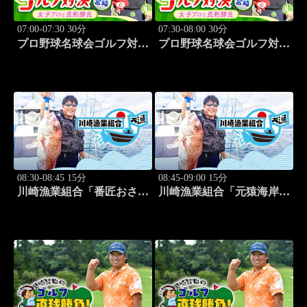
07:00-07:30 30分
07:30-08:00 30分
プロ野球名球会ゴルフ対決
プロ野球名球会ゴルフ対決
in 宮崎 ～女子プロと真剣
in 宮崎 ～女子プロと真剣
勝負～ #3
勝負～ #4
08:30-08:45 15分
08:45-09:00 15分
川崎漁業組合「番匠おさか
川崎漁業組合「元猿海岸で
な館 川調査」 #14
キス釣り」 #15