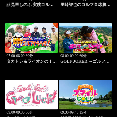
諸見里しのぶ 実践ゴルフ
里崎智也のゴルフ直球勝
テク！「ゲスト:紺野ゆり
負！ #213
レッスンSP」 #186
07:00-08:00 60分
08:00-09:00 60分
タカトシ＆ライオンの！新
GOLF JOKER ～ゴルフジ
ゴルフやろうぜ！ #12
ョーカー～「第14回大会
決勝戦 ジョーカー東聡vs
ジョーカー井戸木鴻樹」
#99
09:00-09:30 30分
09:30-09:45 15分