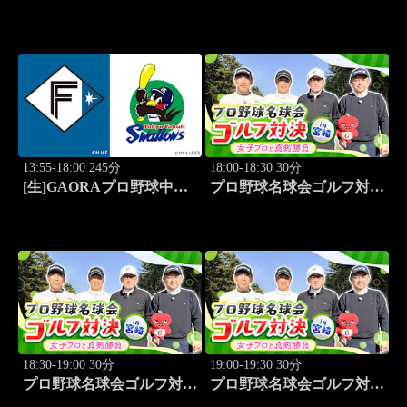
「出演:かまいたち、ダイ
「DFBポカール」2026-27
アン・津田篤宏、銀シャ
開幕特番
リ」 #188
13:55-18:00 245分
18:00-18:30 30分
[生]GAORAプロ野球中継
プロ野球名球会ゴルフ対決
ファーム 北海道日本ハム
in 宮崎 ～女子プロと真剣
vs東京ヤクルト(8.15)
勝負～ #1
18:30-19:00 30分
19:00-19:30 30分
プロ野球名球会ゴルフ対決
プロ野球名球会ゴルフ対決
in 宮崎 ～女子プロと真剣
in 宮崎 ～女子プロと真剣