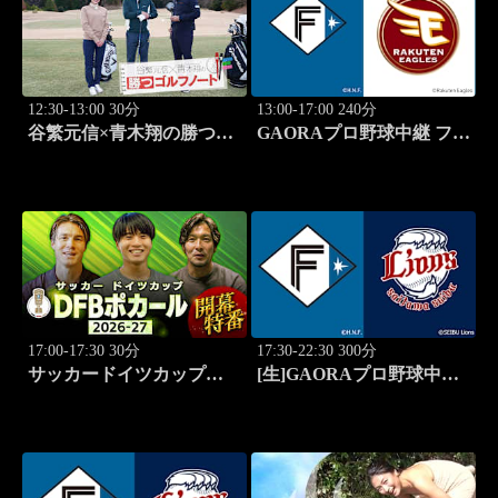
12:30-13:00 30分
13:00-17:00 240分
谷繁元信×青木翔の勝つゴ
GAORAプロ野球中継 ファ
ルフノート #16
ーム 北海道日本ハムvs楽
天(8.9)
17:00-17:30 30分
17:30-22:30 300分
サッカードイツカップ
[生]GAORAプロ野球中継
「DFBポカール」2026-27
北海道日本ハムvs埼玉西武
開幕特番
(8.13)