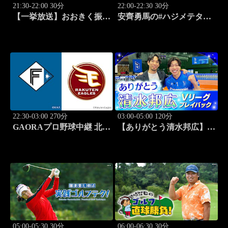
21:30-22:00 30分
22:00-22:30 30分
【一挙放送】おおきく振り
安齊勇馬の#ハジメテタッ
かぶって ～夏の大会編～
グ #1
「野球シンドイ」 #4
22:30-03:00 270分
03:00-05:00 120分
GAORAプロ野球中継 北海
【ありがとう清水邦広】V
道日本ハムvs楽天(8.7)
リーグプレイバック「パナ
ソニックvs豊田合成
(2011.2.12開催)」#2
05:00-05:30 30分
06:00-06:30 30分