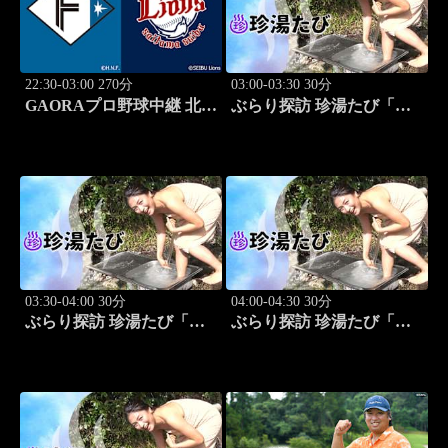
22:30-03:00 270分
03:00-03:30 30分
GAORAプロ野球中継 北海
ぶらり探訪 珍湯たび「東
道日本ハムvs埼玉西武
京編(銭湯) 旅人:祥子」 #12
(8.13)
03:30-04:00 30分
04:00-04:30 30分
ぶらり探訪 珍湯たび「静
ぶらり探訪 珍湯たび「静
岡県伊豆市編 旅人:今野
岡県西伊豆町編 旅人:今
杏南」 #13
野杏南」 #14