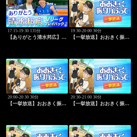
17:15-19:30 135分
19:30-20:00 30分
【ありがとう清水邦広】V
【一挙放送】おおきく振り
リーグプレイバック「～男
かぶって「夏大開始」 #13
子セミファイナルラウンド
～パナソニックvs東レ
(2010.4.3開催)」#1
20:00-20:30 30分
20:30-21:00 30分
【一挙放送】おおきく振り
【一挙放送】おおきく振り
かぶって「挑め！」 #14
かぶって「先取点」 #15