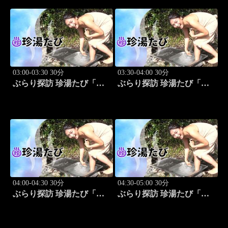
03:00-03:30 30分
03:30-04:00 30分
ぶらり探訪 珍湯たび「岩
ぶらり探訪 珍湯たび「秋
手編(安比温泉) 旅人:祥
田編(後生掛＆湯ノ沢) 旅
子」 #8
人:祥子」 #9
04:00-04:30 30分
04:30-05:00 30分
ぶらり探訪 珍湯たび「静
ぶらり探訪 珍湯たび「長
岡編(伊豆＆伊東) 旅人:中
野編(栄村秋山郷) 旅人:さ
島史恵」 #10
とう珠緒」 #11