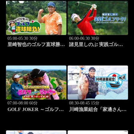
05:00-05:30 30分
06:00-06:30 30分
里崎智也のゴルフ直球勝
諸見里しのぶ 実践ゴルフ
負！ #211
テク！「ゲスト:紺野ゆり
(モデル)②」 #184
07:00-08:00 60分
08:30-08:45 15分
GOLF JOKER ～ゴルフジ
川崎漁業組合「家邊さんと
ョーカー～「第15回大会 1
米水津でアジング」 #18
回戦第3試合 中西絵里奈
vs渡邉彩心＠」 #102