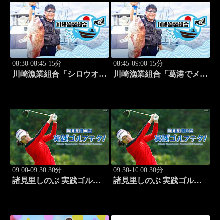
08:30-08:45 15分
08:45-09:00 15分
川崎漁業組合「シロウオ漁
川崎漁業組合「葛港でメバ
編」 #12
ル＆ホゴ」 #13
09:00-09:30 30分
09:30-10:00 30分
諸見里しのぶ 実践ゴルフ
諸見里しのぶ 実践ゴルフ
テク！「ゲスト:松森杏佳
テク！「ゲスト:松森杏佳
③」 #221
レッスンSP」 #222