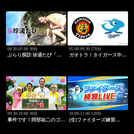
勝負～ #4
#3
04:30-05:00 30分
05:00-09:30 270分
ぶらり探訪 珍湯たび「大
ガオトラ！タイガース中継
分編 旅人:田名部生来」
2026 阪神vs中日(8.8京セラ
#4
ドーム大阪)
09:30-10:00 30分
10:00-12:00 120分
事件です！阿部祐二のゴル
[生]ファイターズ練習
フ塾 #73
LIVE「8.9エスコンフィー
ルド」