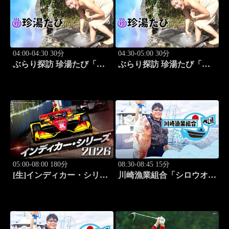
04:00-04:30 30分
04:30-05:00 30分
ぶらり探訪 珍湯たび「別
ぶらり探訪 珍湯たび「別
府編(タダで入れる珍湯) 旅
府編(こんなところにある
人:田名部生来」 #5
珍湯) 旅人:田名部生来」
#6
05:00-08:00 180分
08:30-08:45 15分
[生]インディカー・シリー
川崎漁業組合「シロウオ漁
ズ2026 ポートランド・グ
編」 #12
ランプリ #13