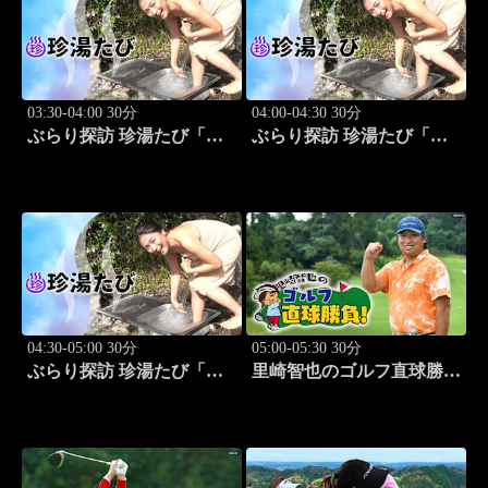
03:30-04:00 30分
04:00-04:30 30分
ぶらり探訪 珍湯たび「秋
ぶらり探訪 珍湯たび「静
田編(後生掛＆湯ノ沢) 旅
岡編(伊豆＆伊東) 旅人:中
人:祥子」 #9
島史恵」 #10
04:30-05:00 30分
05:00-05:30 30分
ぶらり探訪 珍湯たび「長
里崎智也のゴルフ直球勝
野編(栄村秋山郷) 旅人:さ
負！ #211
とう珠緒」 #11