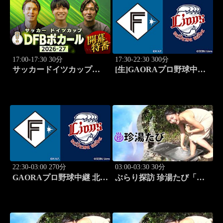
17:00-17:30 30分
17:30-22:30 300分
サッカードイツカップ
[生]GAORAプロ野球中継
「DFBポカール」2026-27
北海道日本ハムvs埼玉西武
開幕特番
(8.13)
22:30-03:00 270分
03:00-03:30 30分
GAORAプロ野球中継 北海
ぶらり探訪 珍湯たび「東
道日本ハムvs埼玉西武
京編(銭湯) 旅人:祥子」 #12
(8.13)