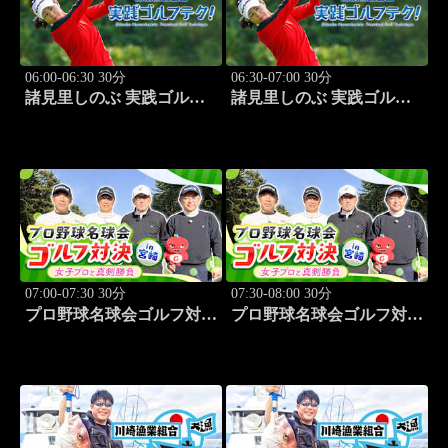
06:00-06:30 30分
06:30-07:00 30分
諸見里しのぶ 実践ゴルフ
諸見里しのぶ 実践ゴルフ
テク！「ゲスト:山内鈴蘭
テク！「ゲスト:紺野ゆり
(タレント)レッスンSP」
(モデル)①」 #183
#182
07:00-07:30 30分
07:30-08:00 30分
プロ野球名球会ゴルフ対決
プロ野球名球会ゴルフ対決
in 宮崎 ～女子プロと真剣
in 宮崎 ～女子プロと真剣
勝負～ #3
勝負～ #4