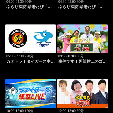
04:00-04:30 30分
04:30-05:00 30分
ぶらり探訪 珍湯たび「熱
ぶらり探訪 珍湯たび「大
海編 旅人:さとう珠緒」
分編 旅人:田名部生来」
#3
#4
05:00-09:30 270分
09:30-10:00 30分
ガオトラ！タイガース中継
事件です！阿部祐二のゴル
2026 阪神vs中日(8.8京セラ
フ塾 #73
ドーム大阪)
10:00-12:00 120分
12:00-13:00 60分