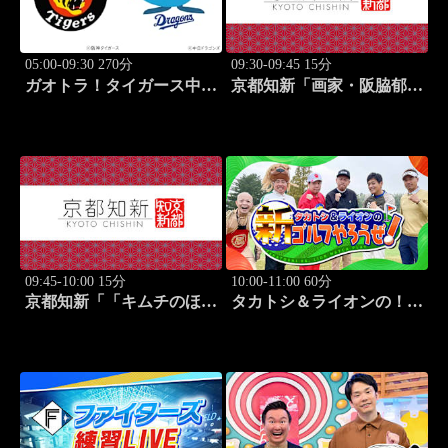
05:00-09:30 270分
09:30-09:45 15分
ガオトラ！タイガース中継
京都知新「画家・阪脇郁
2026 阪神vs中日(8.7京セラ
子」 #57
ドーム大阪)
09:45-10:00 15分
10:00-11:00 60分
京都知新「「キムチのほし
タカトシ＆ライオンの！新
山」・星山耕＆韓国料理
ゴルフやろうぜ！ #11
家・星野明香」 #58