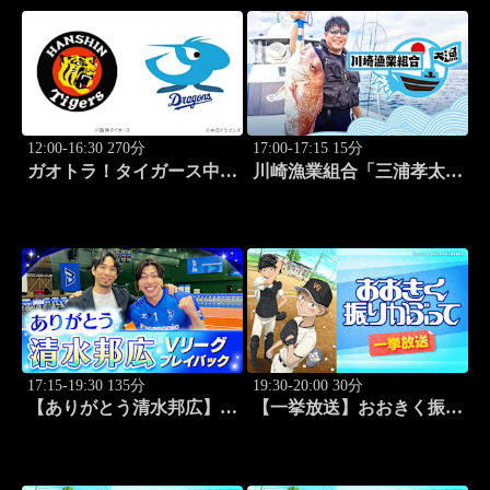
12:00-16:30 270分
17:00-17:15 15分
ガオトラ！タイガース中継
川崎漁業組合「三浦孝太さ
2026 阪神vs中日(8.9京セラ
んとデカアジ狙い編」
ドーム大阪)
#109
17:15-19:30 135分
19:30-20:00 30分
【ありがとう清水邦広】V
【一挙放送】おおきく振り
リーグプレイバック「～男
かぶって「夏大開始」 #13
子セミファイナルラウンド
～パナソニックvs東レ