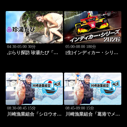
人:田名部生来」 #5
04:30-05:00 30分
05:00-08:00 180分
ぶらり探訪 珍湯たび「別
[生]インディカー・シリー
府編(こんなところにある
ズ2026 ポートランド・グ
珍湯) 旅人:田名部生来」
ランプリ #13
#6
08:30-08:45 15分
08:45-09:00 15分
川崎漁業組合「シロウオ漁
川崎漁業組合「葛港でメバ
編」 #12
ル＆ホゴ」 #13