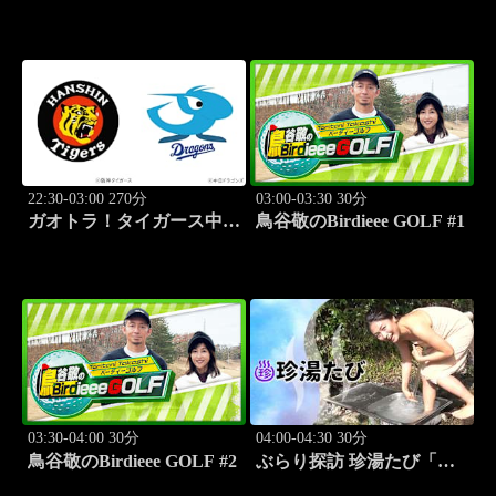
かぶって「夏がはじまる」
かぶって「応援団」 #12
#11
22:30-03:00 270分
03:00-03:30 30分
ガオトラ！タイガース中継
鳥谷敬のBirdieee GOLF #1
2026 阪神vs中日(8.9京セラ
ドーム大阪)
03:30-04:00 30分
04:00-04:30 30分
鳥谷敬のBirdieee GOLF #2
ぶらり探訪 珍湯たび「別
府編(タダで入れる珍湯) 旅