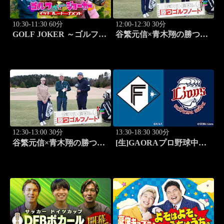
10:30-11:30 60分
12:00-12:30 30分
GOLF JOKER ～ゴルフジ
谷繁元信×青木翔の勝つゴ
ョーカー～「第15回大会 1
ルフノート #11
回戦第1試合 植手桃子vs
中山綾香」 #100
12:30-13:00 30分
13:30-18:30 300分
谷繁元信×青木翔の勝つゴ
[生]GAORAプロ野球中継
ルフノート #12
北海道日本ハムvs埼玉西武
(8.11)