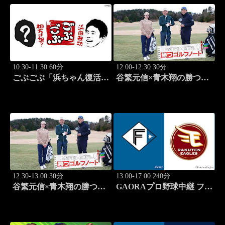
10:30-11:30 60分
12:00-12:30 30分
ごぶごぶ「浜ちゃん復活
谷繁元信×青木翔の勝つゴ
SP GACKTと一度は食べ
ルフノート #15
なきゃ損"絶品大阪下町グ
ルメ巡り" 後編」 #576
12:30-13:00 30分
13:00-17:00 240分
谷繁元信×青木翔の勝つゴ
GAORAプロ野球中継 ファ
ルフノート #16
ーム 北海道日本ハムvs楽
天(8.9)