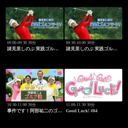
09:00-09:30 30分
09:30-10:00 30分
諸見里しのぶ 実践ゴルフ
諸見里しのぶ 実践ゴルフ
テク！「ゲスト:松森杏佳
テク！「ゲスト:松森杏佳
③」 #221
レッスンSP」 #222
10:30-11:00 30分
11:00-11:30 30分
事件です！阿部祐二のゴル
Good Luck! #84
フ塾 #29