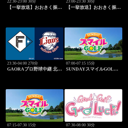
22:30-23:00 30分
23:00-23:30 30分
【一挙放送】おおきく振り
【一挙放送】おおきく振り
かぶって「ひとつ勝って」
かぶって「特別編 基本の
#25
キホン」
23:30-04:00 270分
07:00-07:15 15分
GAORAプロ野球中継 北海
SUNDAYスマイルGOLF
道日本ハムvs埼玉西武
#246
(8.11)
07:15-07:30 15分
07:30-08:00 30分