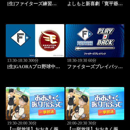
[生]ファイターズ練習
よしもと新喜劇「寛平爺さ
LIVE「8.9エスコンフィー
んもうっらやましぃ～！恋
ルド」
の行方は？」 #1768
13:30-18:30 300分
18:30-19:30 60分
[生]GAORAプロ野球中継
ファイターズプレイバック
北海道日本ハムvs楽天(8.9)
「北海道日本ハムvs福岡ソ
フトバンク(2016.10.16)」
#44
19:30-20:00 30分
20:00-20:30 30分
【一挙放送】おおきく振り
【一挙放送】おおきく振り