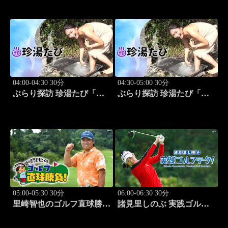
子」 #8
人:祥子」 #9
04:00-04:30 30分
04:30-05:00 30分
ぶらり探訪 珍湯たび「静
ぶらり探訪 珍湯たび「長
岡編(伊豆＆伊東) 旅人:中
野編(栄村秋山郷) 旅人:さ
島史恵」 #10
とう珠緒」 #11
05:00-05:30 30分
06:00-06:30 30分
里崎智也のゴルフ直球勝
諸見里しのぶ 実践ゴルフ
負！ #211
テク！「ゲスト:紺野ゆり
(モデル)②」 #184