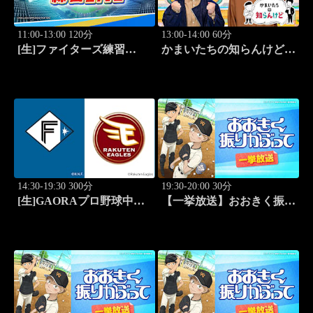
11:00-13:00 120分
13:00-14:00 60分
[生]ファイターズ練習
かまいたちの知らんけど
LIVE「8.8エスコンフィー
「出演:かまいたち、バッ
ルド」
テリィズ、令和ロマン・松
井ケムリ」 #187
14:30-19:30 300分
19:30-20:00 30分
[生]GAORAプロ野球中継
【一挙放送】おおきく振り
北海道日本ハムvs楽天(8.8)
かぶって「ホントのエー
ス」 #1