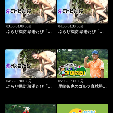
03:30-04:00 30分
04:00-04:30 30分
ぶらり探訪 珍湯たび「静
ぶらり探訪 珍湯たび「静
岡県伊豆市編 旅人:今野
岡県西伊豆町編 旅人:今
杏南」 #13
野杏南」 #14
04:30-05:00 30分
05:00-05:30 30分
ぶらり探訪 珍湯たび「群
里崎智也のゴルフ直球勝
馬県みなかみ町編 旅人:
負！ #212
清水あいり」 #15