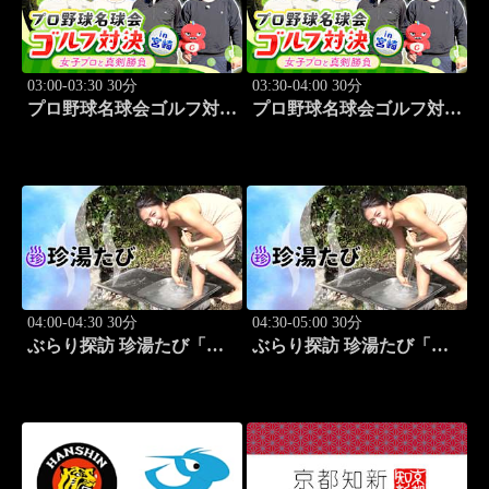
03:00-03:30 30分
03:30-04:00 30分
プロ野球名球会ゴルフ対決
プロ野球名球会ゴルフ対決
in 宮崎 ～女子プロと真剣
in 宮崎 ～女子プロと真剣
勝負～ #1
勝負～ #2
04:00-04:30 30分
04:30-05:00 30分
ぶらり探訪 珍湯たび「和
ぶらり探訪 珍湯たび「三
歌山編 旅人:川村ゆき
重編 旅人:川村ゆきえ」
え」 #1
#2