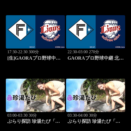
ーム 北海道日本ハムvs楽
ート!! #314
天(8.8)
17:30-22:30 300分
22:30-03:00 270分
[生]GAORAプロ野球中継
GAORAプロ野球中継 北海
北海道日本ハムvs埼玉西武
道日本ハムvs埼玉西武
(8.12)
(8.12)
03:00-03:30 30分
03:30-04:00 30分
ぶらり探訪 珍湯たび「岩
ぶらり探訪 珍湯たび「秋
手編(安比温泉) 旅人:祥
田編(後生掛＆湯ノ沢) 旅