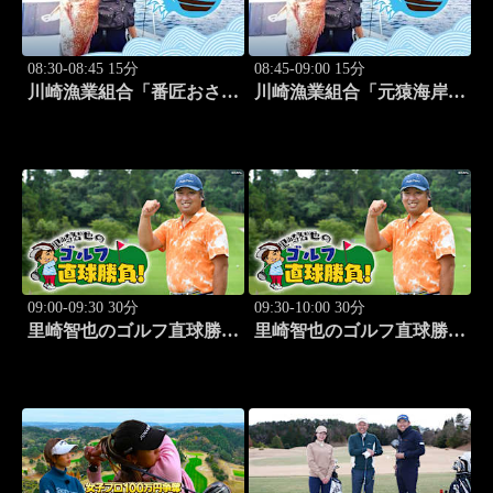
08:30-08:45 15分
08:45-09:00 15分
川崎漁業組合「番匠おさか
川崎漁業組合「元猿海岸で
な館 川調査」 #14
キス釣り」 #15
09:00-09:30 30分
09:30-10:00 30分
里崎智也のゴルフ直球勝
里崎智也のゴルフ直球勝
負！ #253
負！ #254