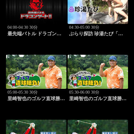
04:00-04:30 30分
04:30-05:00 30分
最先端バトル ドラゴンゲ
ぶらり探訪 珍湯たび「那
ート!! #314
須塩原編 旅人:西村知
美」 #7
05:00-05:30 30分
05:30-06:00 30分
里崎智也のゴルフ直球勝
里崎智也のゴルフ直球勝
負！ #209
負！ #210