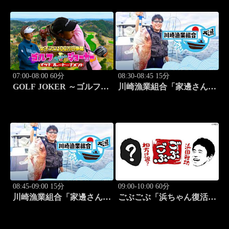
07:00-08:00 60分
08:30-08:45 15分
GOLF JOKER ～ゴルフジ
川崎漁業組合「家邊さんと
ョーカー～「第15回大会 1
米水津でアジング」 #18
回戦第3試合 中西絵里奈
vs渡邉彩心＠」 #102
08:45-09:00 15分
09:00-10:00 60分
川崎漁業組合「家邊さんと
ごぶごぶ「浜ちゃん復活
ロックフィッシュ」 #19
SP GACKTと一度は食べ
なきゃ損"絶品大阪下町グ
ルメ巡り" 前編」 #575