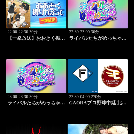
22:00-22:30 30分
22:30-23:00 30分
【一挙放送】おおきく振り
ライバルたちがめっちゃ褒
かぶって「追加点」 #18
めてくる！～アイドル同士
の本音レビューSP～
「Juice=Juice（MC：なす
なかにし）」#5
23:00-23:30 30分
23:30-04:00 270分
ライバルたちがめっちゃ褒
GAORAプロ野球中継 北海
めてくる！～アイドル同士
道日本ハムvs楽天(8.9)
の本音レビューSP～
「SWEET
STEADY（MC：なすなか
にし）」#6