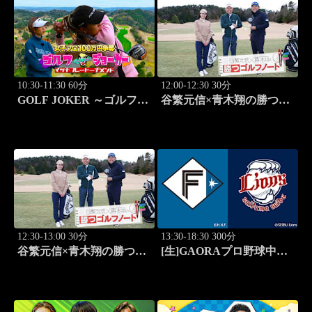
10:30-11:30 60分
12:00-12:30 30分
GOLF JOKER ～ゴルフジ
谷繁元信×青木翔の勝つゴ
ョーカー～「第15回大会 1
ルフノート #11
回戦第1試合 植手桃子vs
中山綾香」 #100
12:30-13:00 30分
13:30-18:30 300分
谷繁元信×青木翔の勝つゴ
[生]GAORAプロ野球中継
ルフノート #12
北海道日本ハムvs埼玉西武
(8.11)