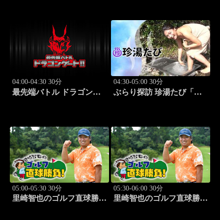
の本音レビューSP～
「SWEET
STEADY（MC：なすなか
にし）」#6
04:00-04:30 30分
04:30-05:00 30分
最先端バトル ドラゴンゲ
ぶらり探訪 珍湯たび「那
ート!! #314
須塩原編 旅人:西村知
美」 #7
05:00-05:30 30分
05:30-06:00 30分
里崎智也のゴルフ直球勝
里崎智也のゴルフ直球勝
負！ #209
負！ #210