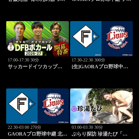
ルフノート #16
ーム 北海道日本ハムvs楽
天(8.9)
17:00-17:30 30分
17:30-22:30 300分
サッカードイツカップ
[生]GAORAプロ野球中継
「DFBポカール」2026-27
北海道日本ハムvs埼玉西武
開幕特番
(8.13)
22:30-03:00 270分
03:00-03:30 30分
GAORAプロ野球中継 北海
ぶらり探訪 珍湯たび「東