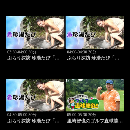
道日本ハムvs埼玉西武
京編(銭湯) 旅人:祥子」 #12
(8.13)
03:30-04:00 30分
04:00-04:30 30分
ぶらり探訪 珍湯たび「静
ぶらり探訪 珍湯たび「静
岡県伊豆市編 旅人:今野
岡県西伊豆町編 旅人:今
杏南」 #13
野杏南」 #14
04:30-05:00 30分
05:00-05:30 30分
ぶらり探訪 珍湯たび「群
里崎智也のゴルフ直球勝
馬県みなかみ町編 旅人:
負！ #212