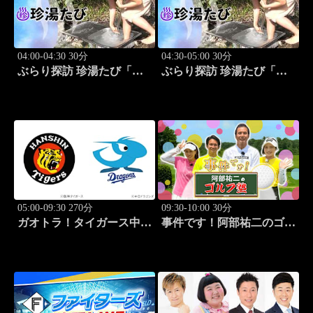
04:00-04:30 30分
04:30-05:00 30分
ぶらり探訪 珍湯たび「熱
ぶらり探訪 珍湯たび「大
海編 旅人:さとう珠緒」
分編 旅人:田名部生来」
#3
#4
05:00-09:30 270分
09:30-10:00 30分
ガオトラ！タイガース中継
事件です！阿部祐二のゴル
2026 阪神vs中日(8.8京セラ
フ塾 #73
ドーム大阪)