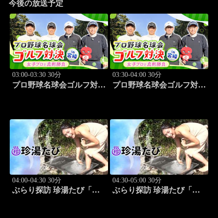
今後の放送予定
03:00-03:30 30分
03:30-04:00 30分
プロ野球名球会ゴルフ対決
プロ野球名球会ゴルフ対決
in 宮崎 ～女子プロと真剣
in 宮崎 ～女子プロと真剣
勝負～ #1
勝負～ #2
04:00-04:30 30分
04:30-05:00 30分
ぶらり探訪 珍湯たび「和
ぶらり探訪 珍湯たび「三
歌山編 旅人:川村ゆき
重編 旅人:川村ゆきえ」
え」 #1
#2