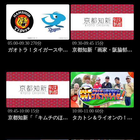
05:00-09:30 270分
09:30-09:45 15分
ガオトラ！タイガース中継
京都知新「画家・阪脇郁
2026 阪神vs中日(8.7京セラ
子」 #57
ドーム大阪)
09:45-10:00 15分
10:00-11:00 60分
京都知新「「キムチのほし
タカトシ＆ライオンの！新
山」・星山耕＆韓国料理
ゴルフやろうぜ！ #11
家・星野明香」 #58