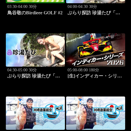
03:30-04:00 30分
04:00-04:30 30分
鳥谷敬のBirdieee GOLF #2
ぶらり探訪 珍湯たび「別
府編(タダで入れる珍湯) 旅
人:田名部生来」 #5
04:30-05:00 30分
05:00-08:00 180分
ぶらり探訪 珍湯たび「別
[生]インディカー・シリー
府編(こんなところにある
ズ2026 ポートランド・グ
珍湯) 旅人:田名部生来」
ランプリ #13
#6