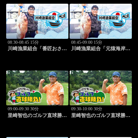
08:30-08:45 15分
08:45-09:00 15分
川崎漁業組合「番匠おさか
川崎漁業組合「元猿海岸で
な館 川調査」 #14
キス釣り」 #15
09:00-09:30 30分
09:30-10:00 30分
里崎智也のゴルフ直球勝
里崎智也のゴルフ直球勝
負！ #253
負！ #254