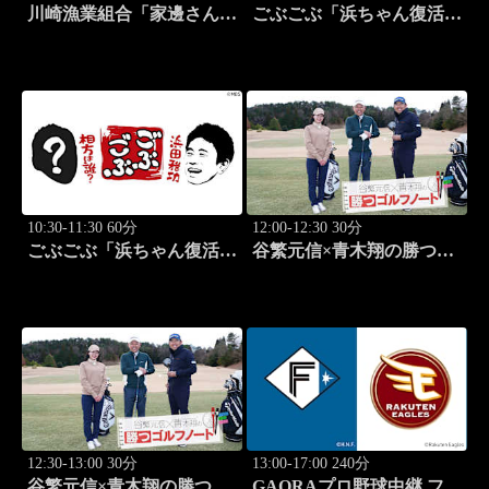
川崎漁業組合「家邊さんと
ごぶごぶ「浜ちゃん復活
ロックフィッシュ」 #19
SP GACKTと一度は食べ
なきゃ損"絶品大阪下町グ
ルメ巡り" 前編」 #575
10:30-11:30 60分
12:00-12:30 30分
ごぶごぶ「浜ちゃん復活
谷繁元信×青木翔の勝つゴ
SP GACKTと一度は食べ
ルフノート #15
なきゃ損"絶品大阪下町グ
ルメ巡り" 後編」 #576
12:30-13:00 30分
13:00-17:00 240分
谷繁元信×青木翔の勝つゴ
GAORAプロ野球中継 ファ