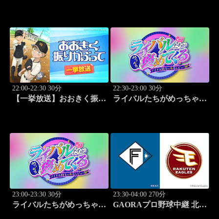
かぶって「あなどるな」
かぶって「サードランナ
#16
ー」 #17
22:00-22:30 30分
22:30-23:00 30分
【一挙放送】おおきく振り
ライバルたちがめっちゃ褒
かぶって「追加点」 #18
めてくる！～アイドル同士
の本音レビューSP～
「Juice=Juice（MC：なす
なかにし）」#5
23:00-23:30 30分
23:30-04:00 270分
ライバルたちがめっちゃ褒
GAORAプロ野球中継 北海
めてくる！～アイドル同士
道日本ハムvs楽天(8.9)