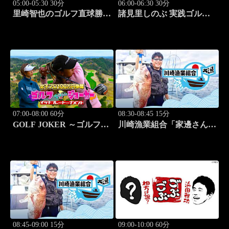
05:00-05:30 30分
06:00-06:30 30分
里崎智也のゴルフ直球勝
諸見里しのぶ 実践ゴルフ
負！ #211
テク！「ゲスト:紺野ゆり
(モデル)②」 #184
07:00-08:00 60分
08:30-08:45 15分
GOLF JOKER ～ゴルフジ
川崎漁業組合「家邊さんと
ョーカー～「第15回大会 1
米水津でアジング」 #18
回戦第3試合 中西絵里奈
vs渡邉彩心＠」 #102
08:45-09:00 15分
09:00-10:00 60分