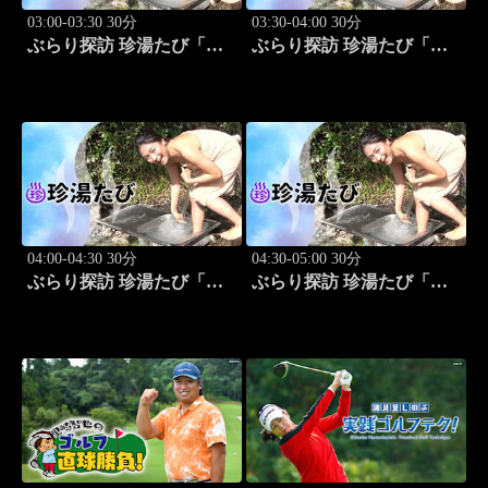
03:00-03:30 30分
03:30-04:00 30分
ぶらり探訪 珍湯たび「岩
ぶらり探訪 珍湯たび「秋
手編(安比温泉) 旅人:祥
田編(後生掛＆湯ノ沢) 旅
子」 #8
人:祥子」 #9
04:00-04:30 30分
04:30-05:00 30分
ぶらり探訪 珍湯たび「静
ぶらり探訪 珍湯たび「長
岡編(伊豆＆伊東) 旅人:中
野編(栄村秋山郷) 旅人:さ
島史恵」 #10
とう珠緒」 #11