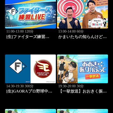
11:00-13:00 120分
13:00-14:00 60分
[生]ファイターズ練習
かまいたちの知らんけど
LIVE「8.8エスコンフィー
「出演:かまいたち、バッ
ルド」
テリィズ、令和ロマン・松
井ケムリ」 #187
14:30-19:30 300分
19:30-20:00 30分
[生]GAORAプロ野球中継
【一挙放送】おおきく振り
北海道日本ハムvs楽天(8.8)
かぶって「ホントのエー
ス」 #1