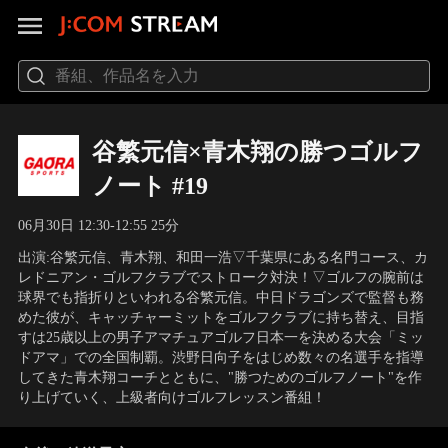
谷繁元信×青木翔の勝つゴルフ
ノート #19
06月30日 12:30-12:55 25分
出演:谷繁元信、青木翔、和田一浩▽千葉県にある名門コース、カ
レドニアン・ゴルフクラブでストローク対決！▽ゴルフの腕前は
球界でも指折りといわれる谷繁元信。中日ドラゴンズで監督も務
めた彼が、キャッチャーミットをゴルフクラブに持ち替え、目指
すは25歳以上の男子アマチュアゴルフ日本一を決める大会「ミッ
ドアマ」での全国制覇。渋野日向子をはじめ数々の名選手を指導
してきた青木翔コーチとともに、"勝つためのゴルフノート"を作
り上げていく、上級者向けゴルフレッスン番組！