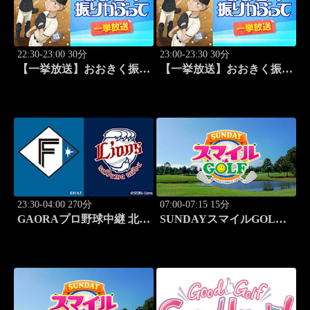
22:30-23:00 30分
23:00-23:30 30分
【一挙放送】おおきく振り
【一挙放送】おおきく振り
かぶって「ひとつ勝って」
かぶって「特別編 基本の
#25
キホン」
23:30-04:00 270分
07:00-07:15 15分
GAORAプロ野球中継 北海
SUNDAYスマイルGOLF
道日本ハムvs埼玉西武
#246
(8.11)