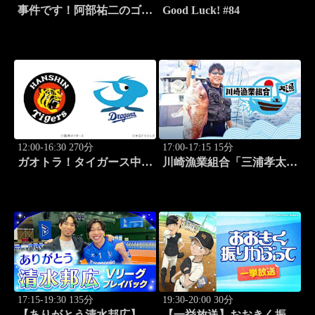
事件です！阿部祐二のゴル
Good Luck! #84
フ塾 #29
12:00-16:30 270分
17:00-17:15 15分
ガオトラ！タイガース中継
川崎漁業組合「三浦孝太さ
2026 阪神vs中日(8.9京セラ
んとデカアジ狙い編」
ドーム大阪)
#109
17:15-19:30 135分
19:30-20:00 30分
【ありがとう清水邦広】V
【一挙放送】おおきく振り