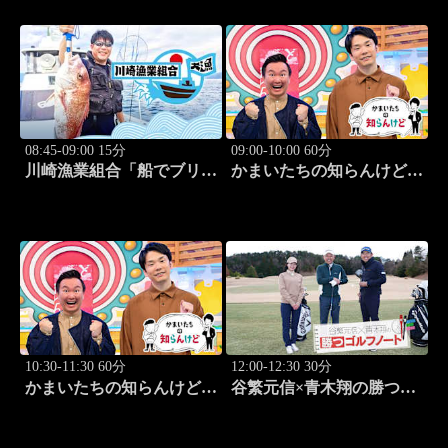
08:45-09:00 15分
09:00-10:00 60分
川崎漁業組合「船でブリ釣
かまいたちの知らんけど
り」 #21
「出演:かまいたち、ダイ
アン・ユースケ、おいでや
す小田、水田信二」 #184
10:30-11:30 60分
12:00-12:30 30分
かまいたちの知らんけど
谷繁元信×青木翔の勝つゴ
「ダイアン津田軍団バスツ
ルフノート #17
アー」 #185