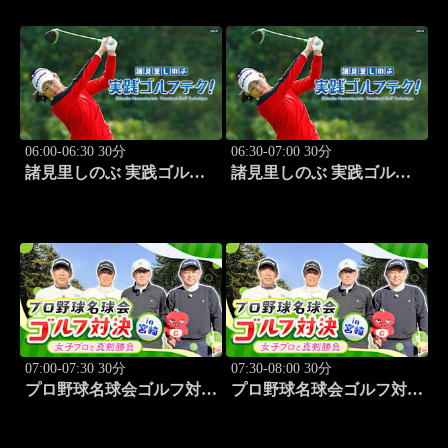
06:00-06:30 30分
06:30-07:00 30分
諸見里しのぶ 実践ゴルフ
諸見里しのぶ 実践ゴルフ
テク！「ゲスト:山内鈴蘭
テク！「ゲスト:紺野ゆり
(タレント)レッスンSP」
(モデル)①」 #183
#182
07:00-07:30 30分
07:30-08:00 30分
プロ野球名球会ゴルフ対決
プロ野球名球会ゴルフ対決
in 宮崎 ～女子プロと真剣
in 宮崎 ～女子プロと真剣
勝負～ #3
勝負～ #4