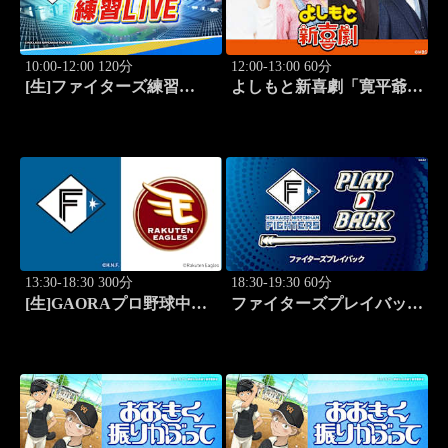
10:00-12:00 120分
12:00-13:00 60分
[生]ファイターズ練習
よしもと新喜劇「寛平爺さ
LIVE「8.9エスコンフィー
んもうっらやましぃ～！恋
ルド」
の行方は？」 #1768
13:30-18:30 300分
18:30-19:30 60分
[生]GAORAプロ野球中継
ファイターズプレイバック
北海道日本ハムvs楽天(8.9)
「北海道日本ハムvs福岡ソ
フトバンク(2016.10.16)」
#44