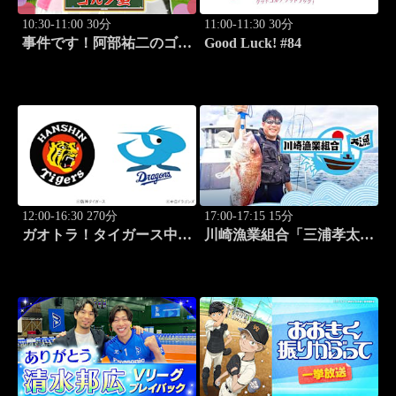
10:30-11:00 30分
11:00-11:30 30分
事件です！阿部祐二のゴル
Good Luck! #84
フ塾 #29
12:00-16:30 270分
17:00-17:15 15分
ガオトラ！タイガース中継
川崎漁業組合「三浦孝太さ
2026 阪神vs中日(8.9京セラ
んとデカアジ狙い編」
ドーム大阪)
#109