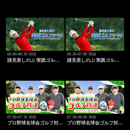
負！ #209
負！ #210
06:00-06:30 30分
06:30-07:00 30分
諸見里しのぶ 実践ゴルフ
諸見里しのぶ 実践ゴルフ
テク！「ゲスト:山内鈴蘭
テク！「ゲスト:紺野ゆり
(タレント)レッスンSP」
(モデル)①」 #183
#182
07:00-07:30 30分
07:30-08:00 30分
プロ野球名球会ゴルフ対決
プロ野球名球会ゴルフ対決
in 宮崎 ～女子プロと真剣
in 宮崎 ～女子プロと真剣