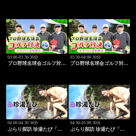
北海道日本ハムvs楽天(8.7)
2026 阪神vs中日(8.7京セラ
ドーム大阪)
03:00-03:30 30分
03:30-04:00 30分
プロ野球名球会ゴルフ対決
プロ野球名球会ゴルフ対決
in 宮崎 ～女子プロと真剣
in 宮崎 ～女子プロと真剣
勝負～ #1
勝負～ #2
04:00-04:30 30分
04:30-05:00 30分
ぶらり探訪 珍湯たび「和
ぶらり探訪 珍湯たび「三
歌山編 旅人:川村ゆき
重編 旅人:川村ゆきえ」