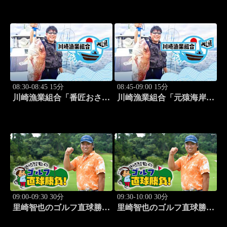
勝負～ #3
勝負～ #4
08:30-08:45 15分
08:45-09:00 15分
川崎漁業組合「番匠おさか
川崎漁業組合「元猿海岸で
な館 川調査」 #14
キス釣り」 #15
09:00-09:30 30分
09:30-10:00 30分
里崎智也のゴルフ直球勝
里崎智也のゴルフ直球勝
負！ #253
負！ #254