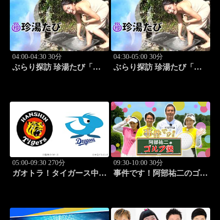
04:00-04:30 30分
04:30-05:00 30分
ぶらり探訪 珍湯たび「熱
ぶらり探訪 珍湯たび「大
海編 旅人:さとう珠緒」
分編 旅人:田名部生来」
#3
#4
05:00-09:30 270分
09:30-10:00 30分
ガオトラ！タイガース中継
事件です！阿部祐二のゴル
2026 阪神vs中日(8.8京セラ
フ塾 #73
ドーム大阪)