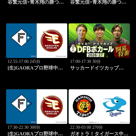
谷繁元信×青木翔の勝つゴ
谷繁元信×青木翔の勝つゴ
ルフノート #9
ルフノート #10
12:55-17:00 245分
17:00-17:30 30分
[生]GAORAプロ野球中継
サッカードイツカップ
ファーム 北海道日本ハム
「DFBポカール」2026-27
vs楽天(8.7)
開幕特番
17:30-22:30 300分
22:30-03:00 270分
[生]GAORAプロ野球中継
ガオトラ！タイガース中継