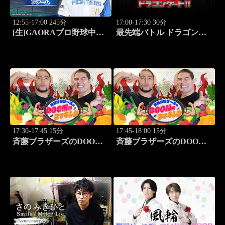
12:55-17:00 245分
17:00-17:30 30分
[生]GAORAプロ野球中継
最先端バトル ドラゴンゲ
ファーム 北海道日本ハム
ート!! #313
vsハヤテ(8.6)
17:30-17:45 15分
17:45-18:00 15分
斉藤ブラザーズのDOOM
斉藤ブラザーズのDOOM
なクッキング #3
なクッキング #4