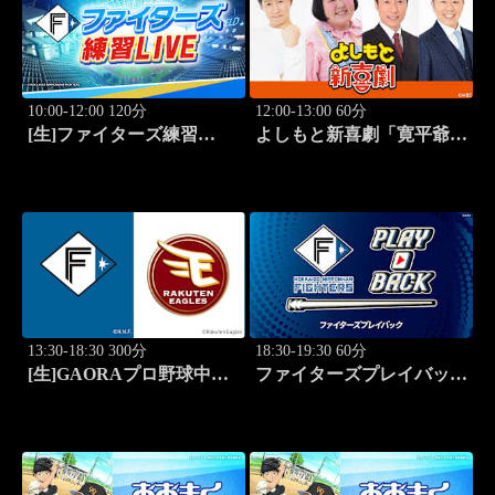
10:00-12:00 120分
12:00-13:00 60分
[生]ファイターズ練習
よしもと新喜劇「寛平爺さ
LIVE「8.9エスコンフィー
んもうっらやましぃ～！恋
ルド」
の行方は？」 #1768
13:30-18:30 300分
18:30-19:30 60分
[生]GAORAプロ野球中継
ファイターズプレイバック
北海道日本ハムvs楽天(8.9)
「北海道日本ハムvs福岡ソ
フトバンク(2016.10.16)」
#44