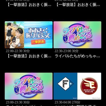
【一挙放送】おおきく振り
【一挙放送】おおきく振り
かぶって「あなどるな」
かぶって「サードランナ
#16
ー」 #17
22:00-22:30 30分
22:30-23:00 30分
【一挙放送】おおきく振り
ライバルたちがめっちゃ褒
かぶって「追加点」 #18
めてくる！～アイドル同士
の本音レビューSP～
「Juice=Juice（MC：なす
なかにし）」#5
23:00-23:30 30分
23:30-04:00 270分