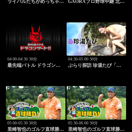
ライバルたちがめっちゃ褒
GAORAプロ野球中継 北海
めてくる！～アイドル同士
道日本ハムvs楽天(8.9)
の本音レビューSP～
「SWEET
STEADY（MC：なすなか
にし）」#6
04:00-04:30 30分
04:30-05:00 30分
最先端バトル ドラゴンゲ
ぶらり探訪 珍湯たび「那
ート!! #314
須塩原編 旅人:西村知
美」 #7
05:00-05:30 30分
05:30-06:00 30分
里崎智也のゴルフ直球勝
里崎智也のゴルフ直球勝