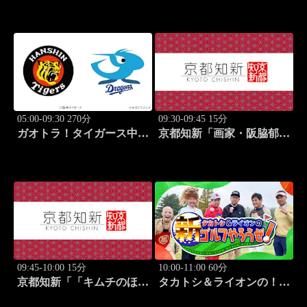
え」 #1
#2
05:00-09:30 270分
09:30-09:45 15分
ガオトラ！タイガース中継
京都知新「画家・阪脇郁
2026 阪神vs中日(8.7京セラ
子」 #57
ドーム大阪)
09:45-10:00 15分
10:00-11:00 60分
京都知新「「キムチのほし
タカトシ＆ライオンの！新
山」・星山耕＆韓国料理
ゴルフやろうぜ！ #11