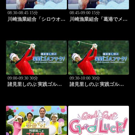
08:30-08:45 15分
08:45-09:00 15分
川崎漁業組合「シロウオ漁
川崎漁業組合「葛港でメバ
編」 #12
ル＆ホゴ」 #13
09:00-09:30 30分
09:30-10:00 30分
諸見里しのぶ 実践ゴルフ
諸見里しのぶ 実践ゴルフ
テク！「ゲスト:松森杏佳
テク！「ゲスト:松森杏佳
③」 #221
レッスンSP」 #222