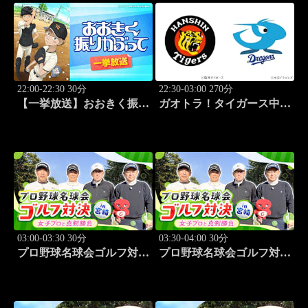
22:00-22:30 30分
22:30-03:00 270分
【一挙放送】おおきく振り
ガオトラ！タイガース中継
かぶって「投手の条件」
2026 阪神vs中日(8.8京セラ
#6
ドーム大阪)
03:00-03:30 30分
03:30-04:00 30分
プロ野球名球会ゴルフ対決
プロ野球名球会ゴルフ対決
in 宮崎 ～女子プロと真剣
in 宮崎 ～女子プロと真剣
勝負～ #3
勝負～ #4