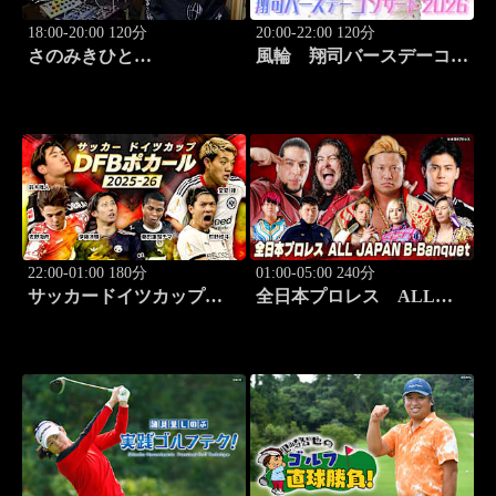
18:00-20:00 120分
20:00-22:00 120分
さのみきひと
風輪 翔司バースデーコン
Smile/Mile/Lie ～Live &
サート2026「6.20関内ホー
Documentary～ #2
ル」
22:00-01:00 180分
01:00-05:00 240分
サッカードイツカップ
全日本プロレス ALL
「DFBポカール」2025-
JAPAN B-Banquet 「サマ
26【伊藤洋輝出場】 #7
ーアクションシリーズ
2026」7.25神戸サンボーホ
ール #494