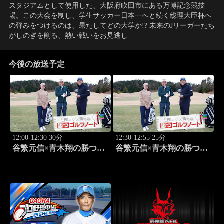
スタジアムとして使用した、大阪府吹田市にある万博記念競技
場。この大会を制し、学生サッカー日本一へと続く総理大臣杯へ
の弾みをつけるのは、果たしてどの大学か!? 未来のJリーガーたち
がしのぎを削る、熱い戦いをお見逃し
今後の放送予定
12:00-12:30 30分
12:30-12:55 25分
谷繁元信×青木翔の勝つゴ
谷繁元信×青木翔の勝つゴ
ルフノート #7
ルフノート #8