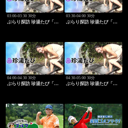
03:00-03:30 30分
03:30-04:00 30分
ぶらり探訪 珍湯たび「岩
ぶらり探訪 珍湯たび「秋
手編(安比温泉) 旅人:祥
田編(後生掛＆湯ノ沢) 旅
子」 #8
人:祥子」 #9
04:00-04:30 30分
04:30-05:00 30分
ぶらり探訪 珍湯たび「静
ぶらり探訪 珍湯たび「長
岡編(伊豆＆伊東) 旅人:中
野編(栄村秋山郷) 旅人:さ
島史恵」 #10
とう珠緒」 #11