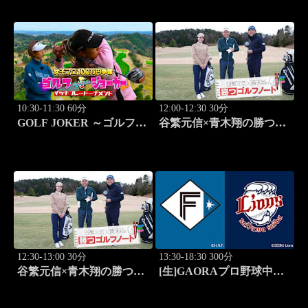
10:30-11:30 60分
12:00-12:30 30分
GOLF JOKER ～ゴルフジ
谷繁元信×青木翔の勝つゴ
ョーカー～「第15回大会 1
ルフノート #11
回戦第1試合 植手桃子vs
中山綾香」 #100
12:30-13:00 30分
13:30-18:30 300分
谷繁元信×青木翔の勝つゴ
[生]GAORAプロ野球中継
ルフノート #12
北海道日本ハムvs埼玉西武
(8.11)