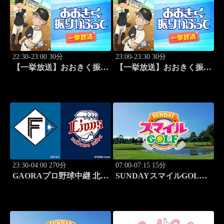
22:30-23:00 30分
23:00-23:30 30分
【一挙放送】おおきく振り
【一挙放送】おおきく振り
かぶって「ひとつ勝って」
かぶって「特別編 基本の
#25
キホン」
23:30-04:00 270分
07:00-07:15 15分
GAORAプロ野球中継 北海
SUNDAYスマイルGOLF
道日本ハムvs埼玉西武
#246
(8.11)