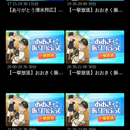
17:15-19:30 135分
19:30-20:00 30分
【ありがとう清水邦広】V
【一挙放送】おおきく振り
リーグプレイバック「～男
かぶって「夏大開始」 #13
子セミファイナルラウンド
～パナソニックvs東レ
(2010.4.3開催)」#1
20:00-20:30 30分
20:30-21:00 30分
【一挙放送】おおきく振り
【一挙放送】おおきく振り
かぶって「挑め！」 #14
かぶって「先取点」 #15
21:00-21:30 30分
21:30-22:00 30分