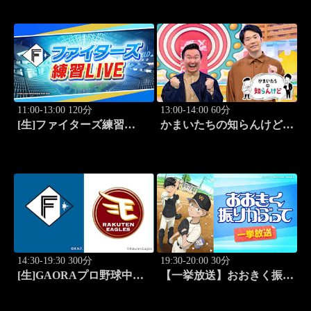
家・星野明香」 #58
11:00-13:00 120分
13:00-14:00 60分
[生]ファイターズ練習
かまいたちの知らんけど
LIVE「8.8エスコンフィー
「出演:かまいたち、バッ
ルド」
テリィズ、令和ロマン・松
井ケムリ」 #187
14:30-19:30 300分
19:30-20:00 30分
[生]GAORAプロ野球中継
【一挙放送】おおきく振り
北海道日本ハムvs楽天(8.8)
かぶって「ホントのエー
ス」 #1