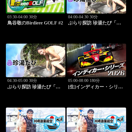
03:30-04:00 30分
04:00-04:30 30分
鳥谷敬のBirdieee GOLF #2
ぶらり探訪 珍湯たび「別
府編(タダで入れる珍湯) 旅
人:田名部生来」 #5
04:30-05:00 30分
05:00-08:00 180分
ぶらり探訪 珍湯たび「別
[生]インディカー・シリー
府編(こんなところにある
ズ2026 ポートランド・グ
珍湯) 旅人:田名部生来」
ランプリ #13
#6