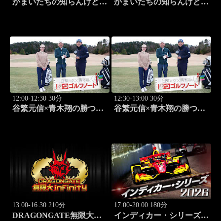
かまいたちの知らんけど
かまいたちの知らんけど
「出演:かまいたち、ダイ
「ダイアン津田軍団バスツ
アン・ユースケ、おいでや
アー」 #185
す小田、水田信二」 #184
12:00-12:30 30分
12:30-13:00 30分
谷繁元信×青木翔の勝つゴ
谷繁元信×青木翔の勝つゴ
ルフノート #17
ルフノート #18
13:00-16:30 210分
17:00-20:00 180分
DRAGONGATE無限大～
インディカー・シリーズ