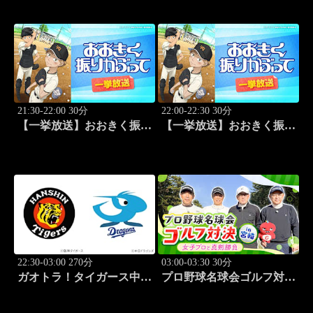
21:30-22:00 30分
22:00-22:30 30分
【一挙放送】おおきく振り
【一挙放送】おおきく振り
かぶって「手を抜くな」
かぶって「投手の条件」
#5
#6
22:30-03:00 270分
03:00-03:30 30分
ガオトラ！タイガース中継
プロ野球名球会ゴルフ対決
2026 阪神vs中日(8.8京セラ
in 宮崎 ～女子プロと真剣
ドーム大阪)
勝負～ #3