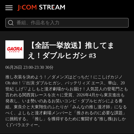
【全話一挙放送】推してま
え！ダブルヒガシ #3
06月26日 23:00-23:30 30分
推し衣装を決めよう！／ダメンズはどっちだ！にこしげカジノ
Oh shit！▽出演:ダブルヒガシ、バッテリィズ エース、華山、20
世紀 しげ▽よしもと漫才劇場からお届け！人気芸人の登竜門とも
言われる関西賞レースを次々に受賞、2026年4月から東京進出も
発表し、いま勢いのあるお笑いコンビ・ダブルヒガシによる番
組。東良介と大東翔生のふたりが「みんなの推し漫才師」になる
べく、よしもと漫才劇場メンバーと「推されるのに必要な課題」
に挑戦する。「推し」を獲得するために奮闘する“推し獲(おしか
く)”バラエティー。