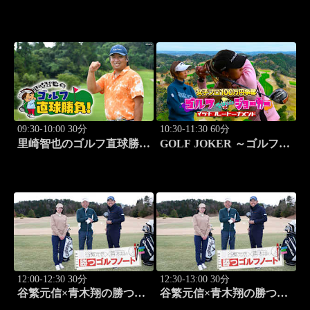
キス釣り」 #15
負！ #253
09:30-10:00 30分
10:30-11:30 60分
里崎智也のゴルフ直球勝
GOLF JOKER ～ゴルフジ
負！ #254
ョーカー～「第15回大会 1
回戦第1試合 植手桃子vs
中山綾香」 #100
12:00-12:30 30分
12:30-13:00 30分
谷繁元信×青木翔の勝つゴ
谷繁元信×青木翔の勝つゴ
ルフノート #11
ルフノート #12