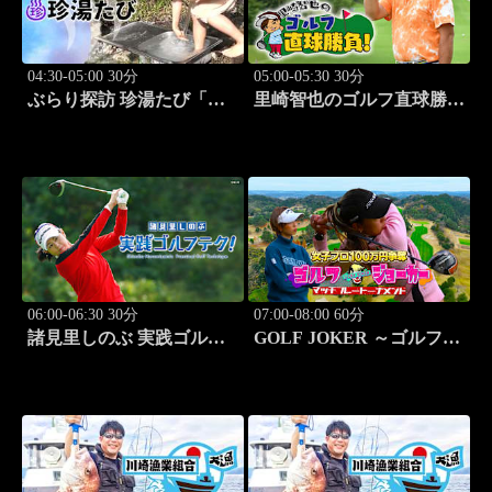
04:30-05:00 30分
05:00-05:30 30分
ぶらり探訪 珍湯たび「長
里崎智也のゴルフ直球勝
野編(栄村秋山郷) 旅人:さ
負！ #211
とう珠緒」 #11
06:00-06:30 30分
07:00-08:00 60分
諸見里しのぶ 実践ゴルフ
GOLF JOKER ～ゴルフジ
テク！「ゲスト:紺野ゆり
ョーカー～「第15回大会 1
(モデル)②」 #184
回戦第3試合 中西絵里奈
vs渡邉彩心＠」 #102