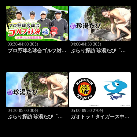
03:30-04:00 30分
04:00-04:30 30分
プロ野球名球会ゴルフ対決
ぶらり探訪 珍湯たび「熱
in 宮崎 ～女子プロと真剣
海編 旅人:さとう珠緒」
勝負～ #4
#3
04:30-05:00 30分
05:00-09:30 270分
ぶらり探訪 珍湯たび「大
ガオトラ！タイガース中継
分編 旅人:田名部生来」
2026 阪神vs中日(8.8京セラ
#4
ドーム大阪)