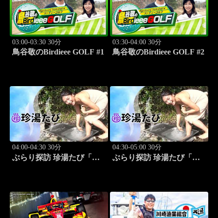
03:00-03:30 30分
03:30-04:00 30分
鳥谷敬のBirdieee GOLF #1
鳥谷敬のBirdieee GOLF #2
04:00-04:30 30分
04:30-05:00 30分
ぶらり探訪 珍湯たび「別
ぶらり探訪 珍湯たび「別
府編(タダで入れる珍湯) 旅
府編(こんなところにある
人:田名部生来」 #5
珍湯) 旅人:田名部生来」
#6