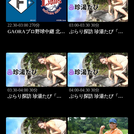
22:30-03:00 270分
03:00-03:30 30分
GAORAプロ野球中継 北海
ぶらり探訪 珍湯たび「岩
道日本ハムvs埼玉西武
手編(安比温泉) 旅人:祥
(8.12)
子」 #8
03:30-04:00 30分
04:00-04:30 30分
ぶらり探訪 珍湯たび「秋
ぶらり探訪 珍湯たび「静
田編(後生掛＆湯ノ沢) 旅
岡編(伊豆＆伊東) 旅人:中
人:祥子」 #9
島史恵」 #10