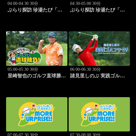
04:00-04:30 30分
04:30-05:00 30分
ぶらり探訪 珍湯たび「静
ぶらり探訪 珍湯たび「群
岡県西伊豆町編 旅人:今
馬県みなかみ町編 旅人:
野杏南」 #14
清水あいり」 #15
05:00-05:30 30分
06:00-06:30 30分
里崎智也のゴルフ直球勝
諸見里しのぶ 実践ゴルフ
負！ #212
テク！「ゲスト:紺野ゆり
(モデル)③」 #185
07:00-07:30 30分
07:30-08:00 30分