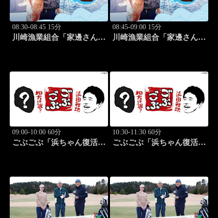
08:30-08:45 15分
08:45-09:00 15分
川崎漁業組合「家邊さんと
川崎漁業組合「家邊さんと
米水津でアジング」 #18
ロックフィッシュ」 #19
09:00-10:00 60分
10:30-11:30 60分
ごぶごぶ「浜ちゃん復活
ごぶごぶ「浜ちゃん復活
SP GACKTと一度は食べ
SP GACKTと一度は食べ
なきゃ損"絶品大阪下町グ
なきゃ損"絶品大阪下町グ
ルメ巡り" 前編」 #575
ルメ巡り" 後編」 #576