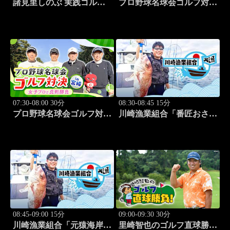
諸見里しのぶ 実践ゴルフ
プロ野球名球会ゴルフ対決
テク！「ゲスト:紺野ゆり
in 宮崎 ～女子プロと真剣
(モデル)①」 #183
勝負～ #3
07:30-08:00 30分
08:30-08:45 15分
プロ野球名球会ゴルフ対決
川崎漁業組合「番匠おさか
in 宮崎 ～女子プロと真剣
な館 川調査」 #14
勝負～ #4
08:45-09:00 15分
09:00-09:30 30分
川崎漁業組合「元猿海岸で
里崎智也のゴルフ直球勝