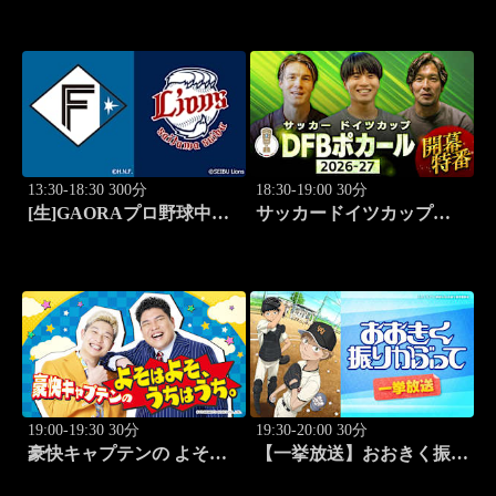
13:30-18:30 300分
18:30-19:00 30分
[生]GAORAプロ野球中継
サッカードイツカップ
北海道日本ハムvs埼玉西武
「DFBポカール」2026-27
(8.11)
開幕特番
19:00-19:30 30分
19:30-20:00 30分
豪快キャプテンの よそは
【一挙放送】おおきく振り
よそ、うちはうち。 #2
かぶって「桐青の実力」