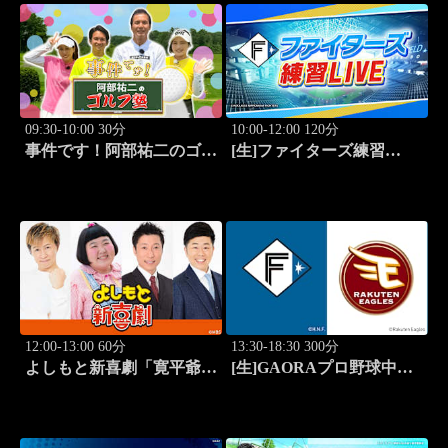
09:30-10:00 30分
10:00-12:00 120分
事件です！阿部祐二のゴル
[生]ファイターズ練習
フ塾 #73
LIVE「8.9エスコンフィー
ルド」
12:00-13:00 60分
13:30-18:30 300分
よしもと新喜劇「寛平爺さ
[生]GAORAプロ野球中継
んもうっらやましぃ～！恋
北海道日本ハムvs楽天(8.9)
の行方は？」 #1768