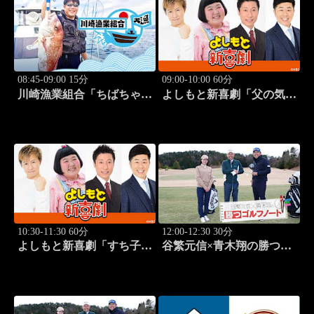
08:45-09:00 15分
09:00-10:00 60分
川崎漁業組合「ちばちゃん
よしもと新喜劇「父の気遣
と船でイカ釣り対決」 #17
い、家庭は崩壊!?」 #1749
10:30-11:30 60分
12:00-12:30 30分
よしもと新喜劇「すち子
谷繁元信×青木翔の勝つゴ
は、ガールズスカウトマ
ルフノート #13
ン」 #1713