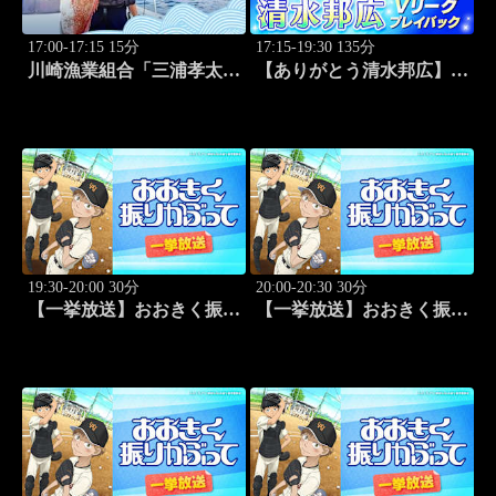
17:00-17:15 15分
17:15-19:30 135分
川崎漁業組合「三浦孝太さ
【ありがとう清水邦広】V
んとデカアジ狙い編」
リーグプレイバック「～男
#109
子セミファイナルラウンド
～パナソニックvs東レ
(2010.4.3開催)」#1
19:30-20:00 30分
20:00-20:30 30分
【一挙放送】おおきく振り
【一挙放送】おおきく振り
かぶって「夏大開始」 #13
かぶって「挑め！」 #14