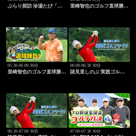
ぶらり探訪 珍湯たび「那
里崎智也のゴルフ直球勝
須塩原編 旅人:西村知
負！ #209
美」 #7
05:30-06:00 30分
06:00-06:30 30分
里崎智也のゴルフ直球勝
諸見里しのぶ 実践ゴルフ
負！ #210
テク！「ゲスト:山内鈴蘭
(タレント)レッスンSP」
#182
06:30-07:00 30分
07:00-07:30 30分