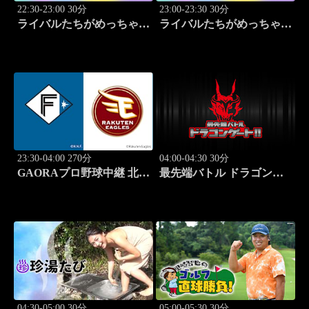
22:30-23:00 30分
23:00-23:30 30分
ライバルたちがめっちゃ褒
ライバルたちがめっちゃ褒
めてくる！～アイドル同士
めてくる！～アイドル同士
の本音レビューSP～
の本音レビューSP～
「Juice=Juice（MC：なす
「SWEET
なかにし）」#5
STEADY（MC：なすなか
にし）」#6
23:30-04:00 270分
04:00-04:30 30分
GAORAプロ野球中継 北海
最先端バトル ドラゴンゲ
道日本ハムvs楽天(8.9)
ート!! #314
04:30-05:00 30分
05:00-05:30 30分