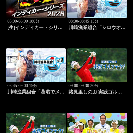
05:00-08:00 180分
08:30-08:45 15分
[生]インディカー・シリー
川崎漁業組合「シロウオ漁
ズ2026 ポートランド・グ
編」 #12
ランプリ #13
08:45-09:00 15分
09:00-09:30 30分
川崎漁業組合「葛港でメバ
諸見里しのぶ 実践ゴルフ
ル＆ホゴ」 #13
テク！「ゲスト:松森杏佳
③」 #221