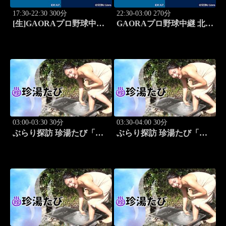
17:30-22:30 300分
22:30-03:00 270分
[生]GAORAプロ野球中継
GAORAプロ野球中継 北海
北海道日本ハムvs埼玉西武
道日本ハムvs埼玉西武
(8.13)
(8.13)
03:00-03:30 30分
03:30-04:00 30分
ぶらり探訪 珍湯たび「東
ぶらり探訪 珍湯たび「静
京編(銭湯) 旅人:祥子」 #12
岡県伊豆市編 旅人:今野
杏南」 #13