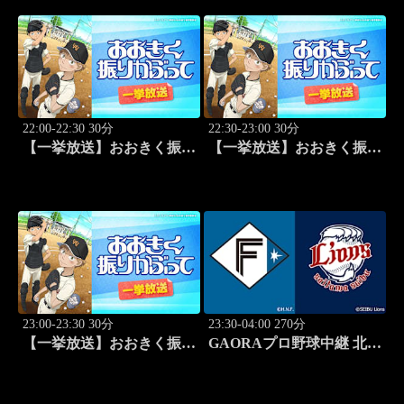
22:00-22:30 30分
22:30-23:00 30分
【一挙放送】おおきく振り
【一挙放送】おおきく振り
かぶって「決着」 #24
かぶって「ひとつ勝って」
#25
23:00-23:30 30分
23:30-04:00 270分
【一挙放送】おおきく振り
GAORAプロ野球中継 北海
かぶって「特別編 基本の
道日本ハムvs埼玉西武
キホン」
(8.11)