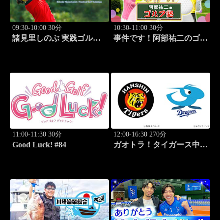
09:30-10:00 30分
10:30-11:00 30分
諸見里しのぶ 実践ゴルフ
事件です！阿部祐二のゴル
テク！「ゲスト:松森杏佳
フ塾 #29
レッスンSP」 #222
11:00-11:30 30分
12:00-16:30 270分
Good Luck! #84
ガオトラ！タイガース中継
2026 阪神vs中日(8.9京セラ
ドーム大阪)