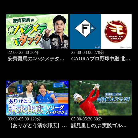
「3回戦」 #3
「野球シンドイ」 #4
22:00-22:30 30分
22:30-03:00 270分
安齊勇馬の#ハジメテタッ
GAORAプロ野球中継 北海
グ #1
道日本ハムvs楽天(8.7)
03:00-05:00 120分
05:00-05:30 30分
【ありがとう清水邦広】V
諸見里しのぶ 実践ゴルフ
リーグプレイバック「パナ
テク！「ゲスト:紺野ゆり
ソニックvs豊田合成
レッスンSP」 #186