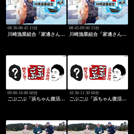
08:30-08:45 15分
08:45-09:00 15分
川崎漁業組合「家邊さんと
川崎漁業組合「家邊さんと
米水津でアジング」 #18
ロックフィッシュ」 #19
09:00-10:00 60分
10:30-11:30 60分
ごぶごぶ「浜ちゃん復活
ごぶごぶ「浜ちゃん復活
SP GACKTと一度は食べ
SP GACKTと一度は食べ
なきゃ損"絶品大阪下町グ
なきゃ損"絶品大阪下町グ
ルメ巡り" 前編」 #575
ルメ巡り" 後編」 #576