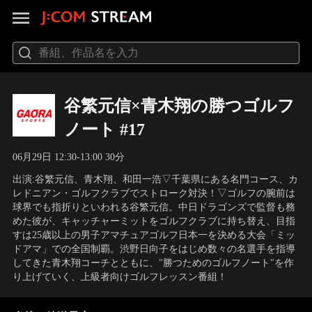
谷繁元信×青木翔の勝つゴルフ
ノート #17
06月29日 12:30-13:00 30分
出演:谷繁元信、青木翔、和田一浩▽千葉県にある名門コース、カ
レドニアン・ゴルフクラブでストローク対決！▽ゴルフの腕前は
球界でも指折りといわれる谷繁元信。中日ドラゴンズで監督も務
めた彼が、キャッチャーミットをゴルフクラブに持ち替え、目指
すは25歳以上の男子アマチュアゴルフ日本一を決める大会「ミッ
ドアマ」での全国制覇。渋野日向子をはじめ数々の名選手を指導
してきた青木翔コーチとともに、"勝つためのゴルフノート"を作
り上げていく、上級者向けゴルフレッスン番組！