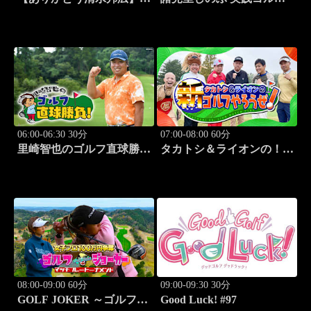
リーグプレイバック「パナ
テク！「ゲスト:紺野ゆり
ソニックvs豊田合成
レッスンSP」 #186
(2011.2.12開催)」#2
06:00-06:30 30分
07:00-08:00 60分
里崎智也のゴルフ直球勝
タカトシ＆ライオンの！新
負！ #213
ゴルフやろうぜ！ #12
08:00-09:00 60分
09:00-09:30 30分
GOLF JOKER ～ゴルフジ
Good Luck! #97