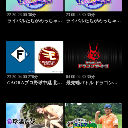
22:30-23:00 30分
23:00-23:30 30分
ライバルたちがめっちゃ褒
ライバルたちがめっちゃ褒
めてくる！～アイドル同士
めてくる！～アイドル同士
の本音レビューSP～
の本音レビューSP～
「Juice=Juice（MC：なす
「SWEET
なかにし）」#5
STEADY（MC：なすなか
にし）」#6
23:30-04:00 270分
04:00-04:30 30分
GAORAプロ野球中継 北海
最先端バトル ドラゴンゲ
道日本ハムvs楽天(8.9)
ート!! #314