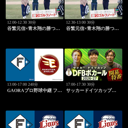
12:00-12:30 30分
12:30-13:00 30分
谷繁元信×青木翔の勝つゴ
谷繁元信×青木翔の勝つゴ
ルフノート #15
ルフノート #16
13:00-17:00 240分
17:00-17:30 30分
GAORAプロ野球中継 ファ
サッカードイツカップ
ーム 北海道日本ハムvs楽
「DFBポカール」2026-27
天(8.9)
開幕特番