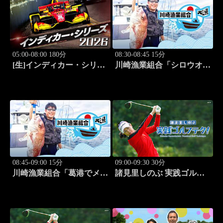
05:00-08:00 180分
08:30-08:45 15分
[生]インディカー・シリー
川崎漁業組合「シロウオ漁
ズ2026 ポートランド・グ
編」 #12
ランプリ #13
08:45-09:00 15分
09:00-09:30 30分
川崎漁業組合「葛港でメバ
諸見里しのぶ 実践ゴルフ
ル＆ホゴ」 #13
テク！「ゲスト:松森杏佳
③」 #221