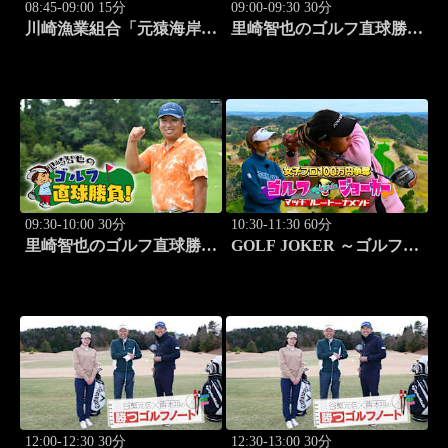
08:45-09:00 15分
09:00-09:30 30分
川崎漁業組合「元猿海岸で
里崎智也のゴルフ直球勝
キス釣り」 #15
負！ #253
09:30-10:00 30分
10:30-11:30 60分
里崎智也のゴルフ直球勝
GOLF JOKER ～ゴルフジ
負！ #254
ョーカー～「第15回大会 1
回戦第1試合 植手桃子vs
中山綾香」 #100
12:00-12:30 30分
12:30-13:00 30分