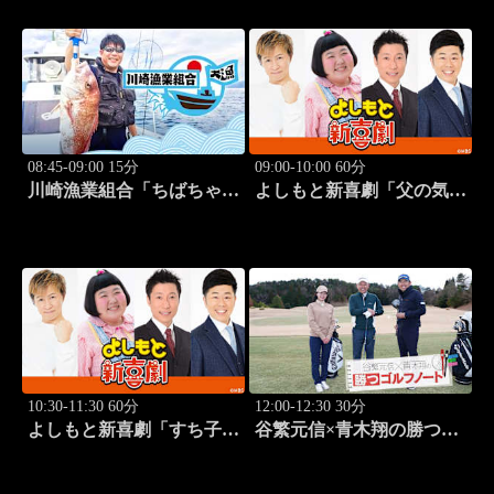
08:45-09:00 15分
09:00-10:00 60分
川崎漁業組合「ちばちゃん
よしもと新喜劇「父の気遣
と船でイカ釣り対決」 #17
い、家庭は崩壊!?」 #1749
10:30-11:30 60分
12:00-12:30 30分
よしもと新喜劇「すち子
谷繁元信×青木翔の勝つゴ
は、ガールズスカウトマ
ルフノート #13
ン」 #1713