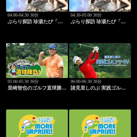
04:00-04:30 30分
04:30-05:00 30分
ぶらり探訪 珍湯たび「静
ぶらり探訪 珍湯たび「群
岡県西伊豆町編 旅人:今
馬県みなかみ町編 旅人:
野杏南」 #14
清水あいり」 #15
05:00-05:30 30分
06:00-06:30 30分
里崎智也のゴルフ直球勝
諸見里しのぶ 実践ゴルフ
負！ #212
テク！「ゲスト:紺野ゆり
(モデル)③」 #185