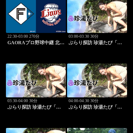
22:30-03:00 270分
03:00-03:30 30分
GAORAプロ野球中継 北海
ぶらり探訪 珍湯たび「岩
道日本ハムvs埼玉西武
手編(安比温泉) 旅人:祥
(8.12)
子」 #8
03:30-04:00 30分
04:00-04:30 30分
ぶらり探訪 珍湯たび「秋
ぶらり探訪 珍湯たび「静
田編(後生掛＆湯ノ沢) 旅
岡編(伊豆＆伊東) 旅人:中
人:祥子」 #9
島史恵」 #10