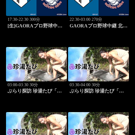
17:30-22:30 300分
22:30-03:00 270分
[生]GAORAプロ野球中継
GAORAプロ野球中継 北海
北海道日本ハムvs埼玉西武
道日本ハムvs埼玉西武
(8.13)
(8.13)
03:00-03:30 30分
03:30-04:00 30分
ぶらり探訪 珍湯たび「東
ぶらり探訪 珍湯たび「静
京編(銭湯) 旅人:祥子」 #12
岡県伊豆市編 旅人:今野
杏南」 #13