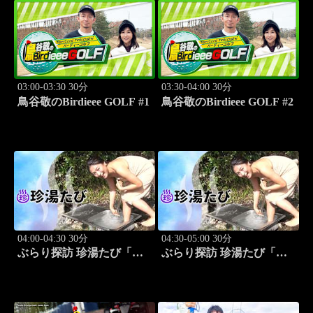
03:00-03:30 30分
03:30-04:00 30分
鳥谷敬のBirdieee GOLF #1
鳥谷敬のBirdieee GOLF #2
04:00-04:30 30分
04:30-05:00 30分
ぶらり探訪 珍湯たび「別
ぶらり探訪 珍湯たび「別
府編(タダで入れる珍湯) 旅
府編(こんなところにある
人:田名部生来」 #5
珍湯) 旅人:田名部生来」
#6