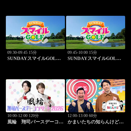
ョーカー～「第14回大会
決勝戦 ジョーカー東聡vs
ジョーカー井戸木鴻樹」
#99
09:30-09:45 15分
09:45-10:00 15分
SUNDAYスマイルGOLF
SUNDAYスマイルGOLF
#294
#295
10:00-12:00 120分
12:00-13:00 60分
風輪 翔司バースデーコン
かまいたちの知らんけど
サート2026「6.20関内ホー
「出演:かまいたち、ダイ