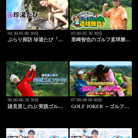
04:30-05:00 30分
05:00-05:30 30分
ぶらり探訪 珍湯たび「長
里崎智也のゴルフ直球勝
野編(栄村秋山郷) 旅人:さ
負！ #211
とう珠緒」 #11
06:00-06:30 30分
07:00-08:00 60分
諸見里しのぶ 実践ゴルフ
GOLF JOKER ～ゴルフジ
テク！「ゲスト:紺野ゆり
ョーカー～「第15回大会 1
(モデル)②」 #184
回戦第3試合 中西絵里奈
vs渡邉彩心＠」 #102