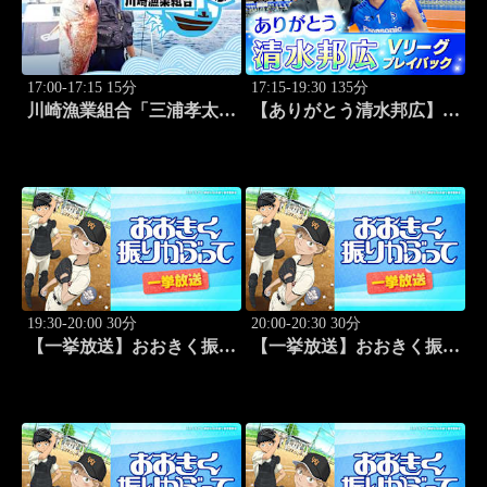
17:00-17:15 15分
17:15-19:30 135分
川崎漁業組合「三浦孝太さ
【ありがとう清水邦広】V
んとデカアジ狙い編」
リーグプレイバック「～男
#109
子セミファイナルラウンド
～パナソニックvs東レ
(2010.4.3開催)」#1
19:30-20:00 30分
20:00-20:30 30分
【一挙放送】おおきく振り
【一挙放送】おおきく振り
かぶって「夏大開始」 #13
かぶって「挑め！」 #14