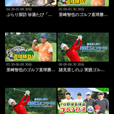
04:30-05:00 30分
05:00-05:30 30分
ぶらり探訪 珍湯たび「那
里崎智也のゴルフ直球勝
須塩原編 旅人:西村知
負！ #209
美」 #7
05:30-06:00 30分
06:00-06:30 30分
里崎智也のゴルフ直球勝
諸見里しのぶ 実践ゴルフ
負！ #210
テク！「ゲスト:山内鈴蘭
(タレント)レッスンSP」
#182