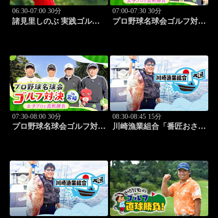
06:30-07:00 30分
07:00-07:30 30分
諸見里しのぶ 実践ゴルフ
プロ野球名球会ゴルフ対決
テク！「ゲスト:紺野ゆり
in 宮崎 ～女子プロと真剣
(モデル)①」 #183
勝負～ #3
07:30-08:00 30分
08:30-08:45 15分
プロ野球名球会ゴルフ対決
川崎漁業組合「番匠おさか
in 宮崎 ～女子プロと真剣
な館 川調査」 #14
勝負～ #4