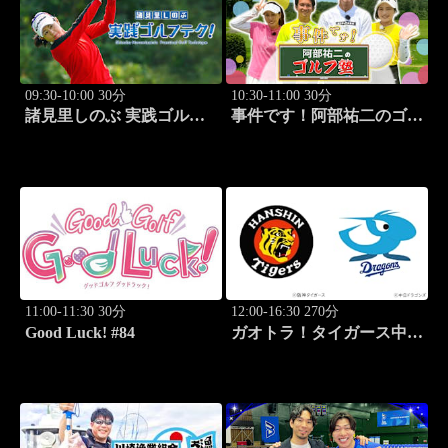
09:30-10:00 30分
10:30-11:00 30分
諸見里しのぶ 実践ゴルフ
事件です！阿部祐二のゴル
テク！「ゲスト:松森杏佳
フ塾 #29
レッスンSP」 #222
11:00-11:30 30分
12:00-16:30 270分
Good Luck! #84
ガオトラ！タイガース中継
2026 阪神vs中日(8.9京セラ
ドーム大阪)