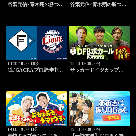
谷繁元信×青木翔の勝つゴ
谷繁元信×青木翔の勝つゴ
ルフノート #11
ルフノート #12
13:30-18:30 300分
18:30-19:00 30分
[生]GAORAプロ野球中継
サッカードイツカップ
北海道日本ハムvs埼玉西武
「DFBポカール」2026-27
(8.11)
開幕特番
19:00-19:30 30分
19:30-20:00 30分
豪快キャプテンの よそは
【一挙放送】おおきく振り