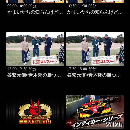
09:00-10:00 60分
10:30-11:30 60分
かまいたちの知らんけど
かまいたちの知らんけど
「出演:かまいたち、ダイ
「ダイアン津田軍団バスツ
アン・ユースケ、おいでや
アー」 #185
す小田、水田信二」 #184
12:00-12:30 30分
12:30-13:00 30分
谷繁元信×青木翔の勝つゴ
谷繁元信×青木翔の勝つゴ
ルフノート #17
ルフノート #18