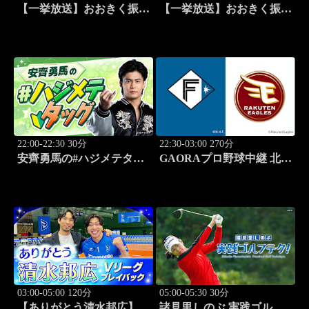
【一挙放送】おおきく振り
【一挙放送】おおきく振り
かぶって ～夏の大会編～
かぶって ～夏の大会編～
「3回戦」 #3
「野球シンドイ」 #4
22:00-22:30 30分
22:30-03:00 270分
安齊勇馬の#ハジメテタッ
GAORAプロ野球中継 北海
グ #1
道日本ハムvs楽天(8.7)
03:00-05:00 120分
05:00-05:30 30分
【ありがとう清水邦広】V
諸見里しのぶ 実践ゴルフ