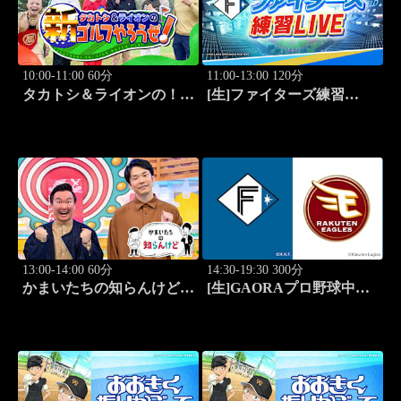
10:00-11:00 60分
11:00-13:00 120分
タカトシ＆ライオンの！新
[生]ファイターズ練習
ゴルフやろうぜ！ #11
LIVE「8.8エスコンフィー
ルド」
13:00-14:00 60分
14:30-19:30 300分
かまいたちの知らんけど
[生]GAORAプロ野球中継
「出演:かまいたち、バッ
北海道日本ハムvs楽天(8.8)
テリィズ、令和ロマン・松
井ケムリ」 #187