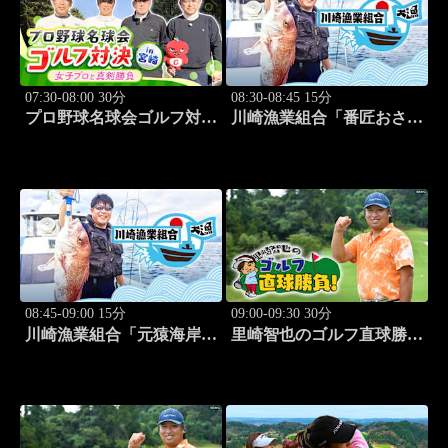
07:30-08:00 30分
08:30-08:45 15分
プロ野球名球会ゴルフ対決
川崎漁業組合「番匠おさか
in 宮崎 ～女子プロと真剣
な館 川調査」 #14
勝負～ #4
08:45-09:00 15分
09:00-09:30 30分
川崎漁業組合「元猿海岸で
里崎智也のゴルフ直球勝
キス釣り」 #15
負！ #253