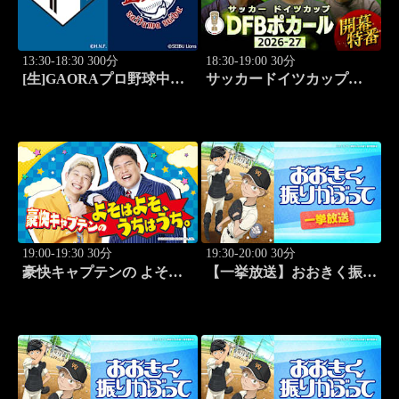
13:30-18:30 300分
18:30-19:00 30分
[生]GAORAプロ野球中継
サッカードイツカップ
北海道日本ハムvs埼玉西武
「DFBポカール」2026-27
(8.11)
開幕特番
19:00-19:30 30分
19:30-20:00 30分
豪快キャプテンの よそは
【一挙放送】おおきく振り
よそ、うちはうち。 #2
かぶって「桐青の実力」
#19