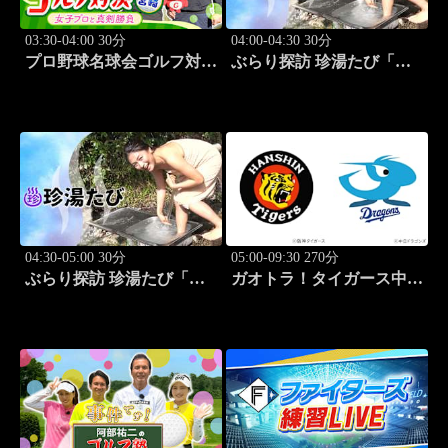
03:30-04:00 30分
04:00-04:30 30分
プロ野球名球会ゴルフ対決
ぶらり探訪 珍湯たび「熱
in 宮崎 ～女子プロと真剣
海編 旅人:さとう珠緒」
勝負～ #4
#3
04:30-05:00 30分
05:00-09:30 270分
ぶらり探訪 珍湯たび「大
ガオトラ！タイガース中継
分編 旅人:田名部生来」
2026 阪神vs中日(8.8京セラ
#4
ドーム大阪)