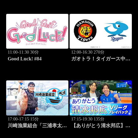
レッスンSP」 #222
11:00-11:30 30分
12:00-16:30 270分
Good Luck! #84
ガオトラ！タイガース中継
2026 阪神vs中日(8.9京セラ
ドーム大阪)
17:00-17:15 15分
17:15-19:30 135分
川崎漁業組合「三浦孝太さ
【ありがとう清水邦広】V
んとデカアジ狙い編」
リーグプレイバック「～男
#109
子セミファイナルラウンド