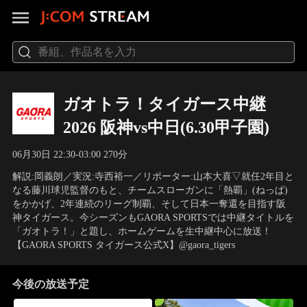
ガオトラ！タイガース中継
2026 阪神vs中日(6.30甲子園)
06月30日 22:30-03:00 270分
解説:岡義朗／実況:寺西裕一／リポーター:山本大喜▽就任2年目と
なる藤川球児監督のもと、チームスローガンに「熱覇」(ねっぱ)
をかかげ、2年連続のリーグ制覇、そして日本一奪還を目指す阪
神タイガース。今シーズンもGAORA SPORTSでは中継タイトルを
「ガオトラ！」と題し、ホームゲームを生中継中心に放送！
【GAORA SPORTS タイガース公式X】@gaora_tigers
今後の放送予定