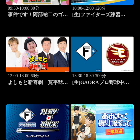
09:30-10:00 30分
10:00-12:00 120分
事件です！阿部祐二のゴル
[生]ファイターズ練習
フ塾 #73
LIVE「8.9エスコンフィー
ルド」
12:00-13:00 60分
13:30-18:30 300分
よしもと新喜劇「寛平爺さ
[生]GAORAプロ野球中継
んもうっらやましぃ～！恋
北海道日本ハムvs楽天(8.9)
の行方は？」 #1768