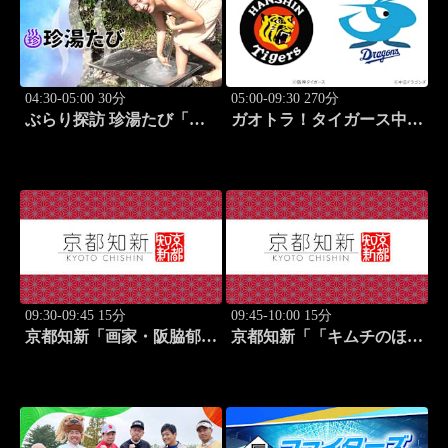
04:30-05:00 30分
05:00-09:30 270分
ぶらり探訪 珍湯たび「三
ガオトラ！タイガース中継
重編 旅人:川村ゆきえ」
2026 阪神vs中日(8.7京セラ
#2
ドーム大阪)
09:30-09:45 15分
09:45-10:00 15分
京都知新「画家・阪脇郁
京都知新「「キムチのほし
子」 #57
山」・星山耕＆韓国料理
家・星野明香」 #58