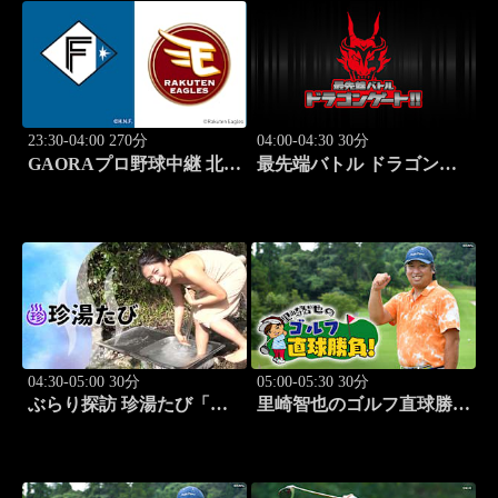
なかにし）」#5
STEADY（MC：なすなか
にし）」#6
23:30-04:00 270分
04:00-04:30 30分
GAORAプロ野球中継 北海
最先端バトル ドラゴンゲ
道日本ハムvs楽天(8.9)
ート!! #314
04:30-05:00 30分
05:00-05:30 30分
ぶらり探訪 珍湯たび「那
里崎智也のゴルフ直球勝
須塩原編 旅人:西村知
負！ #209
美」 #7