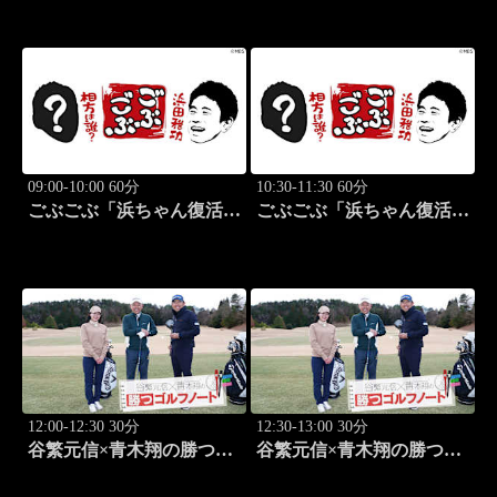
09:00-10:00 60分
10:30-11:30 60分
ごぶごぶ「浜ちゃん復活
ごぶごぶ「浜ちゃん復活
SP GACKTと一度は食べ
SP GACKTと一度は食べ
なきゃ損"絶品大阪下町グ
なきゃ損"絶品大阪下町グ
ルメ巡り" 前編」 #575
ルメ巡り" 後編」 #576
12:00-12:30 30分
12:30-13:00 30分
谷繁元信×青木翔の勝つゴ
谷繁元信×青木翔の勝つゴ
ルフノート #15
ルフノート #16