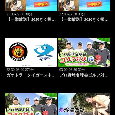
21:30-22:00 30分
22:00-22:30 30分
【一挙放送】おおきく振り
【一挙放送】おおきく振り
かぶって「手を抜くな」
かぶって「投手の条件」
#5
#6
22:30-03:00 270分
03:00-03:30 30分
ガオトラ！タイガース中継
プロ野球名球会ゴルフ対決
2026 阪神vs中日(8.8京セラ
in 宮崎 ～女子プロと真剣
ドーム大阪)
勝負～ #3