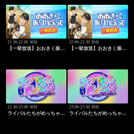
21:30-22:00 30分
22:00-22:30 30分
【一挙放送】おおきく振り
【一挙放送】おおきく振り
かぶって「サードランナ
かぶって「追加点」 #18
ー」 #17
22:30-23:00 30分
23:00-23:30 30分
ライバルたちがめっちゃ褒
ライバルたちがめっちゃ褒
めてくる！～アイドル同士
めてくる！～アイドル同士
の本音レビューSP～
の本音レビューSP～
「Juice=Juice（MC：なす
「SWEET