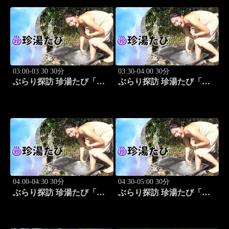
03:00-03:30 30分
03:30-04:00 30分
ぶらり探訪 珍湯たび「東
ぶらり探訪 珍湯たび「静
京編(銭湯) 旅人:祥子」 #12
岡県伊豆市編 旅人:今野
杏南」 #13
04:00-04:30 30分
04:30-05:00 30分
ぶらり探訪 珍湯たび「静
ぶらり探訪 珍湯たび「群
岡県西伊豆町編 旅人:今
馬県みなかみ町編 旅人:
野杏南」 #14
清水あいり」 #15