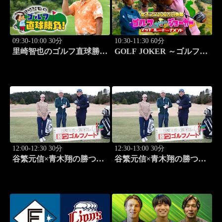
09:30-10:00 30分
10:30-11:30 60分
里崎智也のゴルフ直球勝
GOLF JOKER ～ゴルフジ
負！ #254
ョーカー～「第15回大会 1
回戦第1試合 植手桃子vs
中山綾香」 #100
12:00-12:30 30分
12:30-13:00 30分
谷繁元信×青木翔の勝つゴ
谷繁元信×青木翔の勝つゴ
ルフノート #11
ルフノート #12