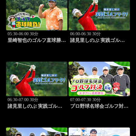
05:30-06:00 30分
06:00-06:30 30分
里崎智也のゴルフ直球勝
諸見里しのぶ 実践ゴルフ
負！ #210
テク！「ゲスト:山内鈴蘭
(タレント)レッスンSP」
#182
06:30-07:00 30分
07:00-07:30 30分
諸見里しのぶ 実践ゴルフ
プロ野球名球会ゴルフ対決
テク！「ゲスト:紺野ゆり
in 宮崎 ～女子プロと真剣
(モデル)①」 #183
勝負～ #3