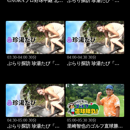
GAORAプロ野球中継 北海
ぶらり探訪 珍湯たび「岩
道日本ハムvs埼玉西武
手編(安比温泉) 旅人:祥
(8.12)
子」 #8
03:30-04:00 30分
04:00-04:30 30分
ぶらり探訪 珍湯たび「秋
ぶらり探訪 珍湯たび「静
田編(後生掛＆湯ノ沢) 旅
岡編(伊豆＆伊東) 旅人:中
人:祥子」 #9
島史恵」 #10
04:30-05:00 30分
05:00-05:30 30分
ぶらり探訪 珍湯たび「長
里崎智也のゴルフ直球勝