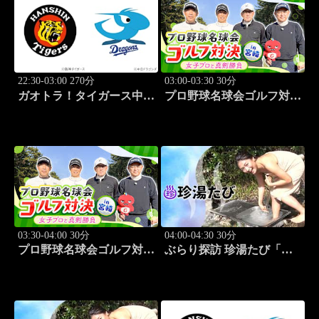
22:30-03:00 270分
03:00-03:30 30分
ガオトラ！タイガース中継
プロ野球名球会ゴルフ対決
2026 阪神vs中日(8.7京セラ
in 宮崎 ～女子プロと真剣
ドーム大阪)
勝負～ #1
03:30-04:00 30分
04:00-04:30 30分
プロ野球名球会ゴルフ対決
ぶらり探訪 珍湯たび「和
in 宮崎 ～女子プロと真剣
歌山編 旅人:川村ゆき
勝負～ #2
え」 #1