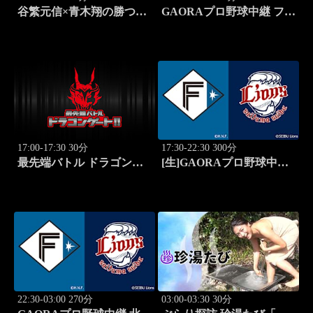
谷繁元信×青木翔の勝つゴ
GAORAプロ野球中継 ファ
ルフノート #14
ーム 北海道日本ハムvs楽
天(8.8)
17:00-17:30 30分
17:30-22:30 300分
最先端バトル ドラゴンゲ
[生]GAORAプロ野球中継
ート!! #314
北海道日本ハムvs埼玉西武
(8.12)
22:30-03:00 270分
03:00-03:30 30分