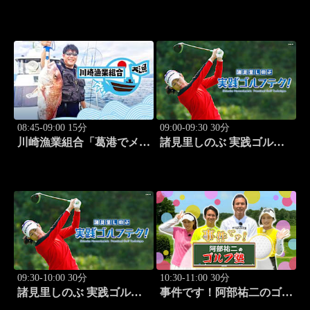
ズ2026 ポートランド・グ
編」 #12
ランプリ #13
08:45-09:00 15分
09:00-09:30 30分
川崎漁業組合「葛港でメバ
諸見里しのぶ 実践ゴルフ
ル＆ホゴ」 #13
テク！「ゲスト:松森杏佳
③」 #221
09:30-10:00 30分
10:30-11:00 30分
諸見里しのぶ 実践ゴルフ
事件です！阿部祐二のゴル
テク！「ゲスト:松森杏佳
フ塾 #29