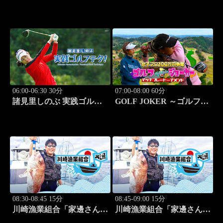
野編(栄村秋山郷) 旅人:さ
負！ #211
とう珠緒」 #11
06:00-06:30 30分
07:00-08:00 60分
諸見里しのぶ 実践ゴルフ
GOLF JOKER ～ゴルフジ
テク！「ゲスト:紺野ゆり
ョーカー～「第15回大会 1
(モデル)②」 #184
回戦第3試合 中西絵里奈
vs渡邉彩心＠」 #102
08:30-08:45 15分
08:45-09:00 15分
川崎漁業組合「家邊さんと
川崎漁業組合「家邊さんと
米水津でアジング」 #18
ロックフィッシュ」 #19