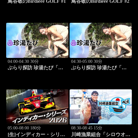
鳥谷敬のBirdieee GOLF #1
鳥谷敬のBirdieee GOLF #2
04:00-04:30 30分
04:30-05:00 30分
ぶらり探訪 珍湯たび「別
ぶらり探訪 珍湯たび「別
府編(タダで入れる珍湯) 旅
府編(こんなところにある
人:田名部生来」 #5
珍湯) 旅人:田名部生来」
#6
05:00-08:00 180分
08:30-08:45 15分
[生]インディカー・シリー
川崎漁業組合「シロウオ漁