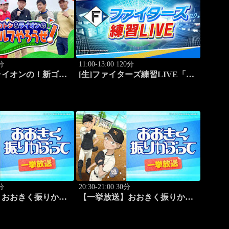
0分
11:00-13:00 120分
ライオンの！新ゴル
[生]ファイターズ練習LIVE「8.8
#11
エスコンフィールド」
0分
20:30-21:00 30分
】おおきく振りかぶ
【一挙放送】おおきく振りかぶ
チャーの役割」 #2
って「練習試合」 #3