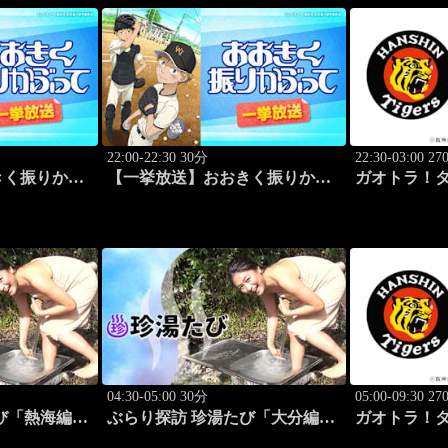
22:00-22:30 30分
22:30-03:00 2
きく振りかぶ
【一挙放送】おおきく振りかぶ
ガオトラ！タ
#5
って「投手の条件」 #6
阪神vs中日(
阪)
04:30-05:00 30分
05:00-09:30 2
たび「熱海編
ぶらり探訪 珍湯たび「大分編
ガオトラ！タ
#3
旅人:田名部生来」 #4
阪神vs中日(