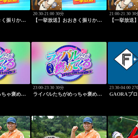
20:30-21:00 30分
21:00-21:30 3
きく振りかぶ
【一挙放送】おおきく振りかぶ
【一挙放送
4
って「先取点」 #15
って「あなどる
23:00-23:30 30分
23:30-04:00 2
っちゃ褒めて
ライバルたちがめっちゃ褒めて
GAORAプ
同士の本音レ
くる！～アイドル同士の本音レ
本ハムvs楽天(8
ビューSP～「SWEET
（MC：なすなか
STEADY（MC：なすなかに
し）」#6