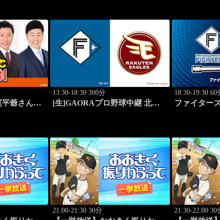
阪)
13:30-18:30 300分
18:30-19:30 6
寛平爺さんも
[生]GAORAプロ野球中継 北海
ファイター
！恋の行方
道日本ハムvs楽天(8.9)
海道日本ハム
ク(2016.10.1
21:00-21:30 30分
21:30-22:00 3