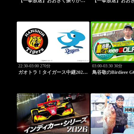
【一挙放送】おおきく振りかぶ
【一挙放送】おお
って「スゴイ投手？」 #8
って「過去」 #9
22:30-03:00 270分
03:00-03:30 30分
ガオトラ！タイガース中継2026
鳥谷敬のBirdieee G
阪神vs中日(8.9京セラドーム大
阪)