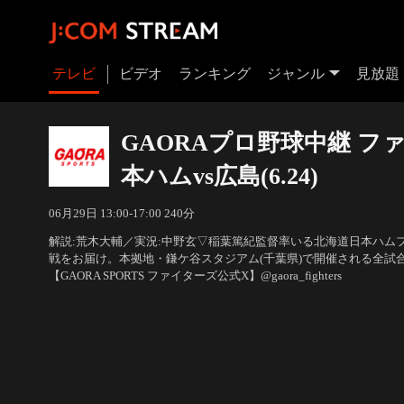
テレビ
ビデオ
ランキング
ジャンル
見放題
GAORAプロ野球中継 フ
本ハムvs広島(6.24)
06月29日 13:00-17:00 240分
解説:荒木大輔／実況:中野玄▽稲葉篤紀監督率いる北海道日本ハム
戦をお届け。本拠地・鎌ケ谷スタジアム(千葉県)で開催される全試
【GAORA SPORTS ファイターズ公式X】@gaora_fighters