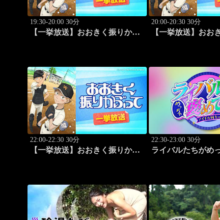
19:30-20:00 30分
20:00-20:30 30分
【一挙放送】おおきく振りかぶ
【一挙放送】おお
って「夏大開始」 #13
って「挑め！」 #1
22:00-22:30 30分
22:30-23:00 30分
【一挙放送】おおきく振りかぶ
ライバルたちがめ
って「追加点」 #18
くる！～アイドル
ビューSP～
「Juice=Juice
にし）」#5