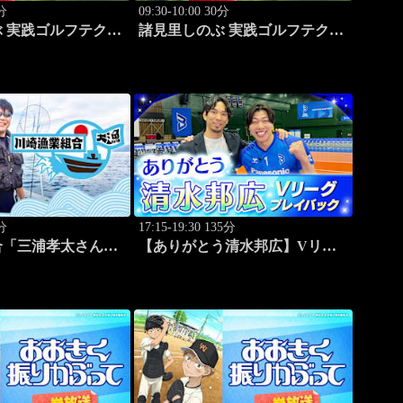
0分
09:30-10:00 30分
 実践ゴルフテク！
諸見里しのぶ 実践ゴルフテク！
杏佳③」 #221
「ゲスト:松森杏佳レッスンSP」
#222
5分
17:15-19:30 135分
合「三浦孝太さんと
【ありがとう清水邦広】Vリー
」 #109
グプレイバック「～男子セミフ
ァイナルラウンド～パナソニッ
クvs東レ(2010.4.3開催)」#1