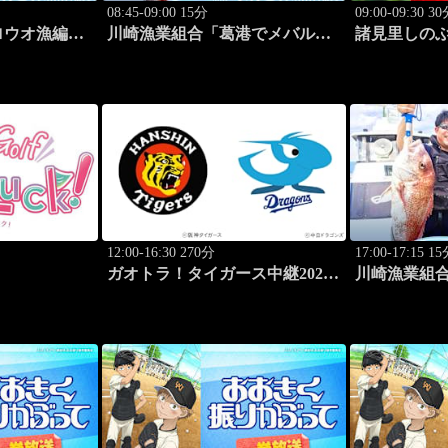
08:45-09:00 15分
09:00-09:30 3
ロウオ漁編」
川崎漁業組合「葛港でメバル＆
諸見里しのぶ
ホゴ」 #13
「ゲスト:松森
12:00-16:30 270分
17:00-17:15 1
ガオトラ！タイガース中継2026
川崎漁業組
阪神vs中日(8.9京セラドーム大
デカアジ狙い編
阪)