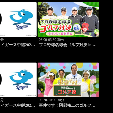
70分
03:00-03:30 30分
イガース中継2026
プロ野球名球会ゴルフ対決 in 宮
8.8京セラドーム大
崎 ～女子プロと真剣勝負～ #3
70分
09:30-10:00 30分
イガース中継2026
事件です！阿部祐二のゴルフ塾
8.8京セラドーム大
#73