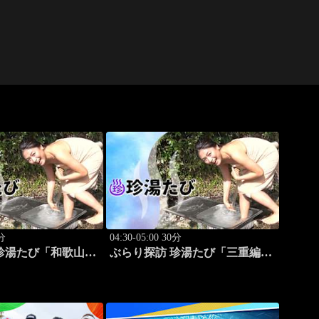
0分
04:30-05:00 30分
珍湯たび「和歌山
ぶらり探訪 珍湯たび「三重編
ゆきえ」 #1
旅人:川村ゆきえ」 #2