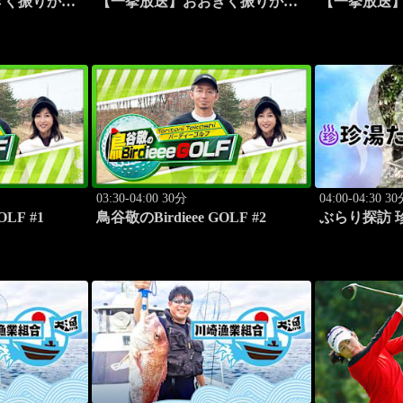
きく振りかぶ
【一挙放送】おおきく振りかぶ
【一挙放送
って「ちゃくちゃくと」 #10
って「夏がは
03:30-04:00 30分
04:00-04:30 3
OLF #1
鳥谷敬のBirdieee GOLF #2
ぶらり探訪 
ダで入れる珍
来」 #5