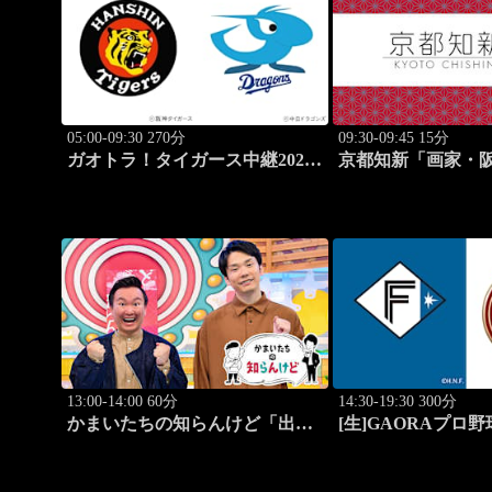
05:00-09:30 270分
09:30-09:45 15分
ガオトラ！タイガース中継2026
京都知新「画家・
阪神vs中日(8.7京セラドーム大
#57
阪)
13:00-14:00 60分
14:30-19:30 300分
かまいたちの知らんけど「出演:
[生]GAORAプロ
かまいたち、バッテリィズ、令
道日本ハムvs楽天(8.
和ロマン・松井ケムリ」 #187