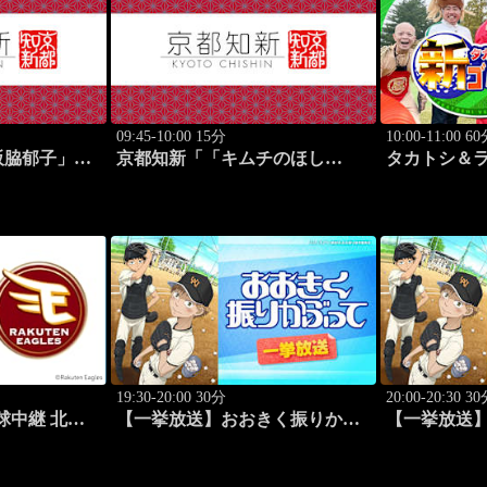
09:45-10:00 15分
10:00-11:00 6
阪脇郁子」
京都知新「「キムチのほし
タカトシ＆
山」・星山耕＆韓国料理家・星
フやろうぜ！ 
野明香」 #58
19:30-20:00 30分
20:00-20:30 3
野球中継 北海
【一挙放送】おおきく振りかぶ
【一挙放送
8)
って「ホントのエース」 #1
って「キャッ