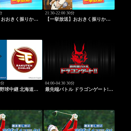
0分
21:30-22:00 30分
】おおきく振りかぶ
【一挙放送】おおきく振りかぶ
な」 #16
って「サードランナー」 #17
70分
04:00-04:30 30分
ロ野球中継 北海道日
最先端バトル ドラゴンゲート!!
.9)
#314