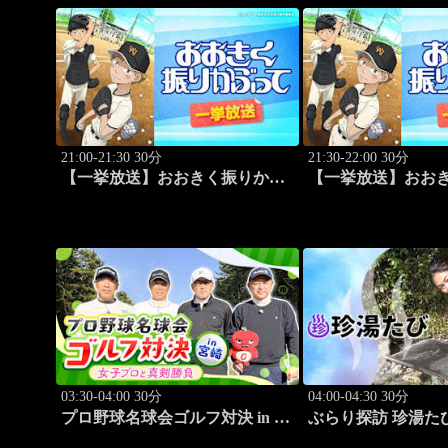
21:00-21:30 30分
21:30-22:00 30分
【一挙放送】おおきく振りかぶ
【一挙放送】おお
って「プレイ」 #4
って「手を抜くな」 
03:30-04:00 30分
04:00-04:30 30分
プロ野球名球会ゴルフ対決 in 宮
ぶらり探訪 珍湯
崎 ～女子プロと真剣勝負～ #4
旅人:さとう珠緒」 