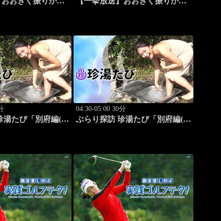
】おおきく振りかぶ
【一挙放送】おおきく振りかぶ
じまる」 #11
って「応援団」 #12
0分
04:30-05:00 30分
珍湯たび「別府編(タ
ぶらり探訪 珍湯たび「別府編(こ
湯) 旅人:田名部生
んなところにある珍湯) 旅人:田
名部生来」 #6