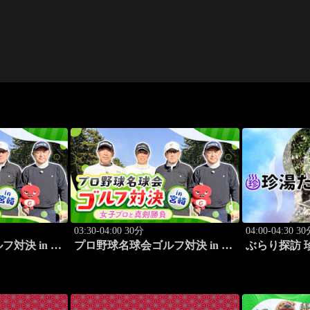
03:30-04:00 30分
04:00-04:30 3
対決 in 宮
プロ野球名球会ゴルフ対決 in 宮
ぶらり探訪 
勝負～ #1
崎 ～女子プロと真剣勝負～ #2
編 旅人:川村