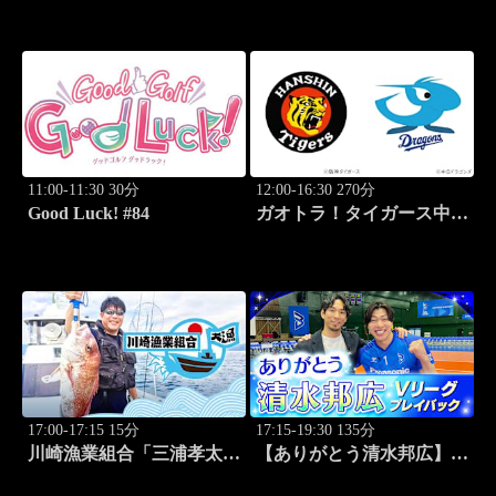
レッスンSP」 #222
11:00-11:30 30分
12:00-16:30 270分
Good Luck! #84
ガオトラ！タイガース中継
2026 阪神vs中日(8.9京セラ
ドーム大阪)
17:00-17:15 15分
17:15-19:30 135分
川崎漁業組合「三浦孝太さ
【ありがとう清水邦広】V
んとデカアジ狙い編」
リーグプレイバック「～男