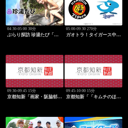
04:30-05:00 30分
05:00-09:30 270分
ぶらり探訪 珍湯たび「三
ガオトラ！タイガース中継
重編 旅人:川村ゆきえ」
2026 阪神vs中日(8.7京セラ
#2
ドーム大阪)
09:30-09:45 15分
09:45-10:00 15分
京都知新「画家・阪脇郁
京都知新「「キムチのほし
子」 #57
山」・星山耕＆韓国料理
家・星野明香」 #58