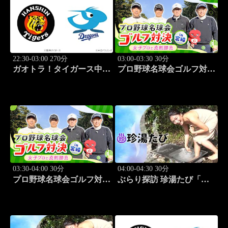
22:30-03:00 270分
03:00-03:30 30分
ガオトラ！タイガース中継
プロ野球名球会ゴルフ対決
2026 阪神vs中日(8.7京セラ
in 宮崎 ～女子プロと真剣
ドーム大阪)
勝負～ #1
03:30-04:00 30分
04:00-04:30 30分
プロ野球名球会ゴルフ対決
ぶらり探訪 珍湯たび「和
in 宮崎 ～女子プロと真剣
歌山編 旅人:川村ゆき
勝負～ #2
え」 #1