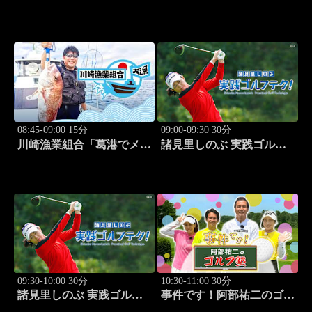
ズ2026 ポートランド・グ
編」 #12
ランプリ #13
08:45-09:00 15分
09:00-09:30 30分
川崎漁業組合「葛港でメバ
諸見里しのぶ 実践ゴルフ
ル＆ホゴ」 #13
テク！「ゲスト:松森杏佳
③」 #221
09:30-10:00 30分
10:30-11:00 30分
諸見里しのぶ 実践ゴルフ
事件です！阿部祐二のゴル
テク！「ゲスト:松森杏佳
フ塾 #29