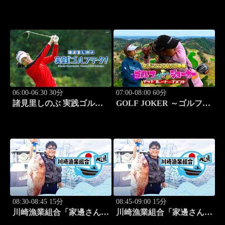
野編(栄村秋山郷) 旅人:さ
負！ #211
とう珠緒」 #11
06:00-06:30 30分
07:00-08:00 60分
諸見里しのぶ 実践ゴルフ
GOLF JOKER ～ゴルフジ
テク！「ゲスト:紺野ゆり
ョーカー～「第15回大会 1
(モデル)②」 #184
回戦第3試合 中西絵里奈
vs渡邉彩心＠」 #102
08:30-08:45 15分
08:45-09:00 15分
川崎漁業組合「家邊さんと
川崎漁業組合「家邊さんと
米水津でアジング」 #18
ロックフィッシュ」 #19