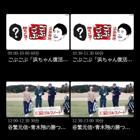
09:00-10:00 60分
10:30-11:30 60分
ごぶごぶ「浜ちゃん復活
ごぶごぶ「浜ちゃん復活
SP GACKTと一度は食べ
SP GACKTと一度は食べ
なきゃ損"絶品大阪下町グ
なきゃ損"絶品大阪下町グ
ルメ巡り" 前編」 #575
ルメ巡り" 後編」 #576
12:00-12:30 30分
12:30-13:00 30分
谷繁元信×青木翔の勝つゴ
谷繁元信×青木翔の勝つゴ
ルフノート #15
ルフノート #16