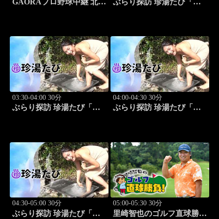
GAORAプロ野球中継 北海
ぶらり探訪 珍湯たび「岩
道日本ハムvs埼玉西武
手編(安比温泉) 旅人:祥
(8.12)
子」 #8
03:30-04:00 30分
04:00-04:30 30分
ぶらり探訪 珍湯たび「秋
ぶらり探訪 珍湯たび「静
田編(後生掛＆湯ノ沢) 旅
岡編(伊豆＆伊東) 旅人:中
人:祥子」 #9
島史恵」 #10
04:30-05:00 30分
05:00-05:30 30分
ぶらり探訪 珍湯たび「長
里崎智也のゴルフ直球勝