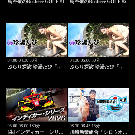
鳥谷敬のBirdieee GOLF #1
鳥谷敬のBirdieee GOLF #2
04:00-04:30 30分
04:30-05:00 30分
ぶらり探訪 珍湯たび「別
ぶらり探訪 珍湯たび「別
府編(タダで入れる珍湯) 旅
府編(こんなところにある
人:田名部生来」 #5
珍湯) 旅人:田名部生来」
#6
05:00-08:00 180分
08:30-08:45 15分
[生]インディカー・シリー
川崎漁業組合「シロウオ漁