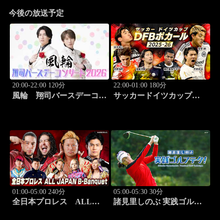
今後の放送予定
20:00-22:00 120分
22:00-01:00 180分
風輪 翔司バースデーコン
サッカードイツカップ
サート2026「6.20関内ホー
「DFBポカール」2025-
ル」
26【伊藤洋輝出場】 #7
01:00-05:00 240分
05:00-05:30 30分
全日本プロレス ALL
諸見里しのぶ 実践ゴルフ
JAPAN B-Banquet 「サマ
テク！「ゲスト:山内鈴蘭