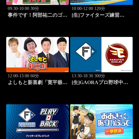
09:30-10:00 30分
10:00-12:00 120分
事件です！阿部祐二のゴル
[生]ファイターズ練習
フ塾 #73
LIVE「8.9エスコンフィー
ルド」
12:00-13:00 60分
13:30-18:30 300分
よしもと新喜劇「寛平爺さ
[生]GAORAプロ野球中継
んもうっらやましぃ～！恋
北海道日本ハムvs楽天(8.9)
の行方は？」 #1768