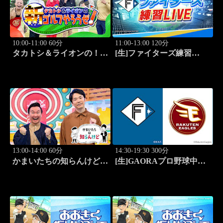
10:00-11:00 60分
11:00-13:00 120分
タカトシ＆ライオンの！新
[生]ファイターズ練習
ゴルフやろうぜ！ #11
LIVE「8.8エスコンフィー
ルド」
13:00-14:00 60分
14:30-19:30 300分
かまいたちの知らんけど
[生]GAORAプロ野球中継
「出演:かまいたち、バッ
北海道日本ハムvs楽天(8.8)
テリィズ、令和ロマン・松
井ケムリ」 #187