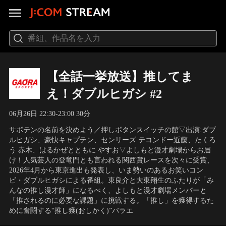
【全話一挙放送】推してま
え！ダブルヒガシ #2
06月26日 22:30-23:00 30分
サボテンの名前を決めよう／押しボタンスイッチの館▽出演:ダブ
ルヒガシ、豪快キャプテン、センリーズ テコンドー近藤、たくろ
う 赤木、はるかぜとともに やすお▽よしもと漫才劇場からお届
け！人気芸人の登竜門とも言われる関西賞レースを次々に受賞、
2026年4月から東京進出も発表し、いま勢いのあるお笑いコン
ビ・ダブルヒガシによる番組。東良介と大東翔生のふたりが「み
んなの推し漫才師」になるべく、よしもと漫才劇場メンバーと
「推されるのに必要な課題」に挑戦する。「推し」を獲得するた
めに奮闘する“推し獲(おしかく)”バラエ