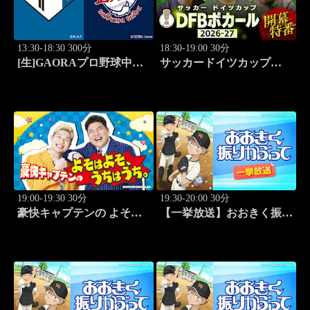
13:30-18:30 300分
18:30-19:00 30分
[生]GAORAプロ野球中継
サッカードイツカップ
北海道日本ハムvs埼玉西武
「DFBポカール」2026-27
(8.11)
開幕特番
19:00-19:30 30分
19:30-20:00 30分
豪快キャプテンの よそは
【一挙放送】おおきく振り
よそ、うちはうち。 #2
かぶって「桐青の実力」
#19