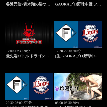
谷繁元信×青木翔の勝つゴ
GAORAプロ野球中継 ファ
ルフノート #14
ーム 北海道日本ハムvs楽
天(8.8)
17:00-17:30 30分
17:30-22:30 300分
最先端バトル ドラゴンゲ
[生]GAORAプロ野球中継
ート!! #314
北海道日本ハムvs埼玉西武
(8.12)
22:30-03:00 270分
03:00-03:30 30分