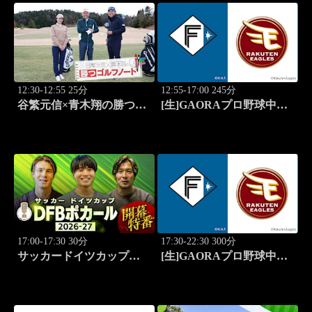
12:30-12:55 25分
12:55-17:00 245分
谷繁元信×青木翔の勝つゴ
[生]GAORAプロ野球中継
ルフノート #10
ファーム 北海道日本ハム
vs楽天(8.7)
17:00-17:30 30分
17:30-22:30 300分
サッカードイツカップ
[生]GAORAプロ野球中継
「DFBポカール」2026-27
北海道日本ハムvs楽天(8.7)
開幕特番