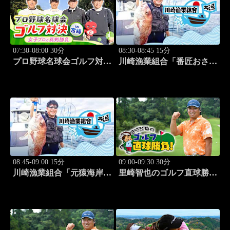
07:30-08:00 30分
08:30-08:45 15分
プロ野球名球会ゴルフ対決
川崎漁業組合「番匠おさか
in 宮崎 ～女子プロと真剣
な館 川調査」 #14
勝負～ #4
08:45-09:00 15分
09:00-09:30 30分
川崎漁業組合「元猿海岸で
里崎智也のゴルフ直球勝
キス釣り」 #15
負！ #253