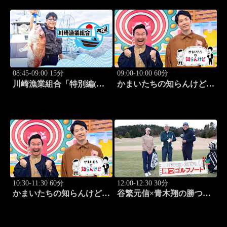
08:45-09:00 15分
09:00-10:00 60分
川崎漁業組合「特別編(ト
かまいたちの知らんけど
ロ箱de絵手紙)」 #10
「出演:かまいたち、藤崎
マーケット」 #182
10:30-11:30 60分
12:00-12:30 30分
かまいたちの知らんけど
谷繁元信×青木翔の勝つゴ
「同世代芸人バスツアー」
ルフノート #9
#183