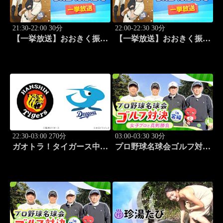
21:30-22:00 30分
22:00-22:30 30分
【一挙放送】おおきく振り
【一挙放送】おおきく振り
かぶって「手を抜くな」
かぶって「投手の条件」
#5
#6
22:30-03:00 270分
03:00-03:30 30分
ガオトラ！タイガース中継
プロ野球名球会ゴルフ対決
2026 阪神vs中日(8.8京セラ
in 宮崎 ～女子プロと真剣
ドーム大阪)
勝負～ #3