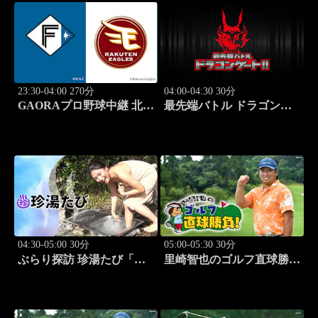
なかにし）」#5
STEADY（MC：なすなか
にし）」#6
23:30-04:00 270分
04:00-04:30 30分
GAORAプロ野球中継 北海
最先端バトル ドラゴンゲ
道日本ハムvs楽天(8.9)
ート!! #314
04:30-05:00 30分
05:00-05:30 30分
ぶらり探訪 珍湯たび「那
里崎智也のゴルフ直球勝
須塩原編 旅人:西村知
負！ #209
美」 #7