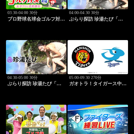
03:30-04:00 30分
04:00-04:30 30分
プロ野球名球会ゴルフ対決
ぶらり探訪 珍湯たび「熱
in 宮崎 ～女子プロと真剣
海編 旅人:さとう珠緒」
勝負～ #4
#3
04:30-05:00 30分
05:00-09:30 270分
ぶらり探訪 珍湯たび「大
ガオトラ！タイガース中継
分編 旅人:田名部生来」
2026 阪神vs中日(8.8京セラ
#4
ドーム大阪)