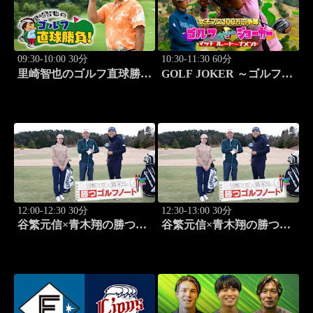
09:30-10:00 30分
10:30-11:30 60分
里崎智也のゴルフ直球勝
GOLF JOKER ～ゴルフジ
負！ #254
ョーカー～「第15回大会 1
回戦第1試合 植手桃子vs
中山綾香」 #100
12:00-12:30 30分
12:30-13:00 30分
谷繁元信×青木翔の勝つゴ
谷繁元信×青木翔の勝つゴ
ルフノート #11
ルフノート #12