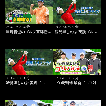
05:30-06:00 30分
06:00-06:30 30分
里崎智也のゴルフ直球勝
諸見里しのぶ 実践ゴルフ
負！ #210
テク！「ゲスト:山内鈴蘭
(タレント)レッスンSP」
#182
06:30-07:00 30分
07:00-07:30 30分
諸見里しのぶ 実践ゴルフ
プロ野球名球会ゴルフ対決
テク！「ゲスト:紺野ゆり
in 宮崎 ～女子プロと真剣
(モデル)①」 #183
勝負～ #3