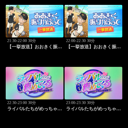
21:30-22:00 30分
22:00-22:30 30分
【一挙放送】おおきく振り
【一挙放送】おおきく振り
かぶって「サードランナ
かぶって「追加点」 #18
ー」 #17
22:30-23:00 30分
23:00-23:30 30分
ライバルたちがめっちゃ褒
ライバルたちがめっちゃ褒
めてくる！～アイドル同士
めてくる！～アイドル同士
の本音レビューSP～
の本音レビューSP～
「Juice=Juice（MC：なす
「SWEET