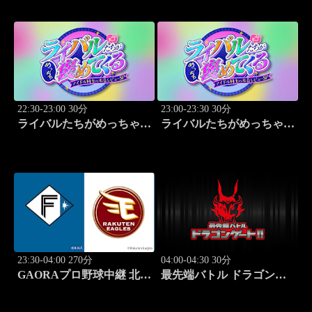
ー」 #17
22:30-23:00 30分
23:00-23:30 30分
ライバルたちがめっちゃ褒
ライバルたちがめっちゃ褒
めてくる！～アイドル同士
めてくる！～アイドル同士
の本音レビューSP～
の本音レビューSP～
「Juice=Juice（MC：なす
「SWEET
なかにし）」#5
STEADY（MC：なすなか
にし）」#6
23:30-04:00 270分
04:00-04:30 30分
GAORAプロ野球中継 北海
最先端バトル ドラゴンゲ
道日本ハムvs楽天(8.9)
ート!! #314