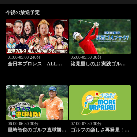
今後の放送予定
01:00-05:00 240分
05:00-05:30 30分
全日本プロレス ALL
諸見里しのぶ 実践ゴルフ
JAPAN B-Banquet 「サマ
テク！「ゲスト:山内鈴蘭
ーアクションシリーズ
(タレント)③」 #181
2026」7.25神戸サンボーホ
ール #494
06:00-06:30 30分
07:00-07:30 30分
里崎智也のゴルフ直球勝
ゴルフの楽しさ再発見！モ
負！ #208
アサプライズ!! #51