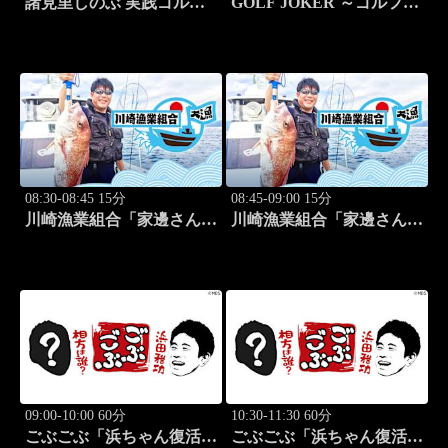
諸見里しのぶ 実践ゴルフ
GOLF JOKER ～ゴルフジ
テク！「ゲスト:紺野ゆり
ョーカー～「第15回大会 1
(モデル)②」 #184
回戦第3試合 中西絵里奈
vs渡邉彩心＠」 #102
08:30-08:45 15分
08:45-09:00 15分
川崎漁業組合「家邊さんと
川崎漁業組合「家邊さんと
米水津でアジング」 #18
ロックフィッシュ」 #19
09:00-10:00 60分
10:30-11:30 60分
ごぶごぶ「浜ちゃん復活
ごぶごぶ「浜ちゃん復活