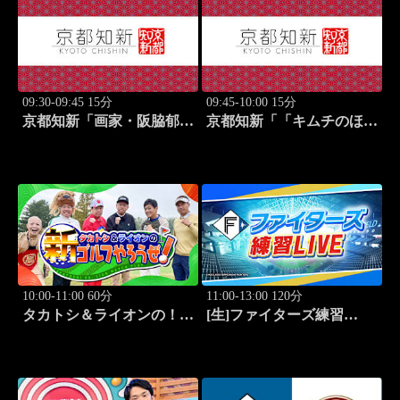
09:30-09:45 15分
09:45-10:00 15分
京都知新「画家・阪脇郁
京都知新「「キムチのほし
子」 #57
山」・星山耕＆韓国料理
家・星野明香」 #58
10:00-11:00 60分
11:00-13:00 120分
タカトシ＆ライオンの！新
[生]ファイターズ練習
ゴルフやろうぜ！ #11
LIVE「8.8エスコンフィー
ルド」