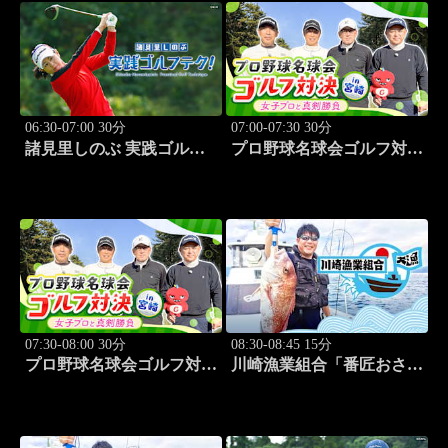
06:30-07:00 30分
07:00-07:30 30分
諸見里しのぶ 実践ゴルフ
プロ野球名球会ゴルフ対決
テク！「ゲスト:紺野ゆり
in 宮崎 ～女子プロと真剣
(モデル)①」 #183
勝負～ #3
07:30-08:00 30分
08:30-08:45 15分
プロ野球名球会ゴルフ対決
川崎漁業組合「番匠おさか
in 宮崎 ～女子プロと真剣
な館 川調査」 #14
勝負～ #4