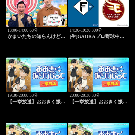
13:00-14:00 60分
14:30-19:30 300分
かまいたちの知らんけど
[生]GAORAプロ野球中継
「出演:かまいたち、バッ
北海道日本ハムvs楽天(8.8)
テリィズ、令和ロマン・松
井ケムリ」 #187
19:30-20:00 30分
20:00-20:30 30分
【一挙放送】おおきく振り
【一挙放送】おおきく振り
かぶって「ホントのエー
かぶって「キャッチャーの
ス」 #1
役割」 #2