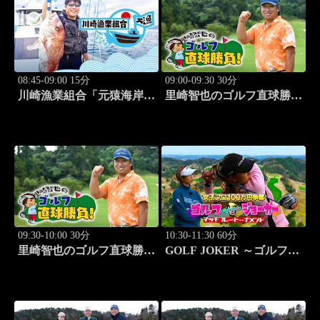
08:45-09:00 15分
09:00-09:30 30分
川崎漁業組合「元猿海岸で
里崎智也のゴルフ直球勝
キス釣り」 #15
負！ #253
09:30-10:00 30分
10:30-11:30 60分
里崎智也のゴルフ直球勝
GOLF JOKER ～ゴルフジ
負！ #254
ョーカー～「第15回大会 1
回戦第1試合 植手桃子vs
中山綾香」 #100