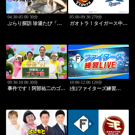
04:30-05:00 30分
05:00-09:30 270分
ぶらり探訪 珍湯たび「大
ガオトラ！タイガース中継
分編 旅人:田名部生来」
2026 阪神vs中日(8.8京セラ
#4
ドーム大阪)
09:30-10:00 30分
10:00-12:00 120分
事件です！阿部祐二のゴル
[生]ファイターズ練習
フ塾 #73
LIVE「8.9エスコンフィー
ルド」