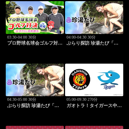
03:30-04:00 30分
04:00-04:30 30分
プロ野球名球会ゴルフ対決
ぶらり探訪 珍湯たび「和
in 宮崎 ～女子プロと真剣
歌山編 旅人:川村ゆき
勝負～ #2
え」 #1
04:30-05:00 30分
05:00-09:30 270分
ぶらり探訪 珍湯たび「三
ガオトラ！タイガース中継
重編 旅人:川村ゆきえ」
2026 阪神vs中日(8.7京セラ
#2
ドーム大阪)