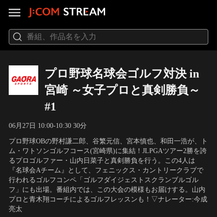
プロ野球名球会ゴルフ対決 in
宮崎 ～女子プロと真剣勝負～
#1
06月27日 10:00-10:30 30分
プロ野球OBの野村謙二郎、谷繁元信、宮本慎也、和田一浩が、ト
ム・ワトソンゴルフコース(宮崎県)に集結！JLPGAツアー2勝を誇
るプロゴルファー・山内日菜子と真剣勝負を行う。この4人は
『名球会Aチーム』として、フェニックス・カントリークラブで
行われるゴルフコンペ「ゴルフダイジェストスクランブルゴル
フ」にも出場。番組内では、この大会の模様もお届けする。山内
プロと青木翔コーチによるゴルフレッスンも！▽ナレーター:今成
亮太