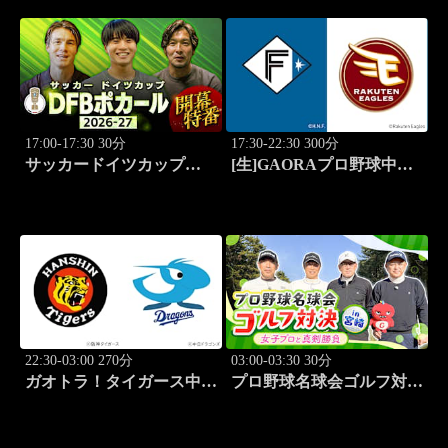
17:00-17:30 30分
17:30-22:30 300分
サッカードイツカップ
[生]GAORAプロ野球中継
「DFBポカール」2026-27
北海道日本ハムvs楽天(8.7)
開幕特番
22:30-03:00 270分
03:00-03:30 30分
ガオトラ！タイガース中継
プロ野球名球会ゴルフ対決
2026 阪神vs中日(8.7京セラ
in 宮崎 ～女子プロと真剣
ドーム大阪)
勝負～ #1