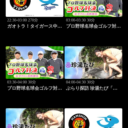
22:30-03:00 270分
03:00-03:30 30分
ガオトラ！タイガース中継
プロ野球名球会ゴルフ対決
2026 阪神vs中日(8.8京セラ
in 宮崎 ～女子プロと真剣
ドーム大阪)
勝負～ #3
03:30-04:00 30分
04:00-04:30 30分
プロ野球名球会ゴルフ対決
ぶらり探訪 珍湯たび「熱
in 宮崎 ～女子プロと真剣
海編 旅人:さとう珠緒」
勝負～ #4
#3