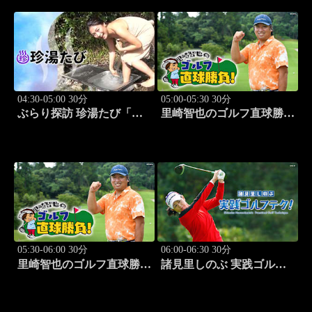
04:30-05:00 30分
05:00-05:30 30分
ぶらり探訪 珍湯たび「那
里崎智也のゴルフ直球勝
須塩原編 旅人:西村知
負！ #209
美」 #7
05:30-06:00 30分
06:00-06:30 30分
里崎智也のゴルフ直球勝
諸見里しのぶ 実践ゴルフ
負！ #210
テク！「ゲスト:山内鈴蘭
(タレント)レッスンSP」
#182