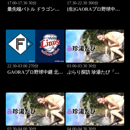
17:00-17:30 30分
17:30-22:30 300分
最先端バトル ドラゴンゲ
[生]GAORAプロ野球中継
ート!! #314
北海道日本ハムvs埼玉西武
(8.12)
22:30-03:00 270分
03:00-03:30 30分
GAORAプロ野球中継 北海
ぶらり探訪 珍湯たび「岩
道日本ハムvs埼玉西武
手編(安比温泉) 旅人:祥
(8.12)
子」 #8
03:30-04:00 30分
04:00-04:30 30分