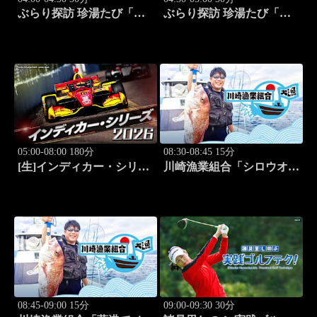
ぶらり探訪 珍湯たび「別
ぶらり探訪 珍湯たび「別
府編(タダで入れる珍湯) 旅
府編(こんなところにある
人:田名部生来」 #5
珍湯) 旅人:田名部生来」
#6
05:00-08:00 180分
08:30-08:45 15分
[生]インディカー・シリー
川崎漁業組合「シロウオ漁
ズ2026 ポートランド・グ
編」 #12
ランプリ #13
08:45-09:00 15分
09:00-09:30 30分