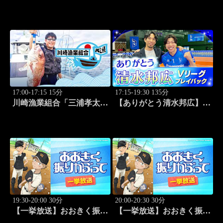
2026 阪神vs中日(8.9京セラ
ドーム大阪)
17:00-17:15 15分
17:15-19:30 135分
川崎漁業組合「三浦孝太さ
【ありがとう清水邦広】V
んとデカアジ狙い編」
リーグプレイバック「～男
#109
子セミファイナルラウンド
～パナソニックvs東レ
(2010.4.3開催)」#1
19:30-20:00 30分
20:00-20:30 30分
【一挙放送】おおきく振り
【一挙放送】おおきく振り
かぶって「夏大開始」 #13
かぶって「挑め！」 #14