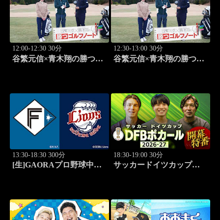
12:00-12:30 30分
12:30-13:00 30分
谷繁元信×青木翔の勝つゴ
谷繁元信×青木翔の勝つゴ
ルフノート #11
ルフノート #12
13:30-18:30 300分
18:30-19:00 30分
[生]GAORAプロ野球中継
サッカードイツカップ
北海道日本ハムvs埼玉西武
「DFBポカール」2026-27
(8.11)
開幕特番