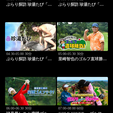
ぶらり探訪 珍湯たび「秋
ぶらり探訪 珍湯たび「静
田編(後生掛＆湯ノ沢) 旅
岡編(伊豆＆伊東) 旅人:中
人:祥子」 #9
島史恵」 #10
04:30-05:00 30分
05:00-05:30 30分
ぶらり探訪 珍湯たび「長
里崎智也のゴルフ直球勝
野編(栄村秋山郷) 旅人:さ
負！ #211
とう珠緒」 #11
06:00-06:30 30分
07:00-08:00 60分