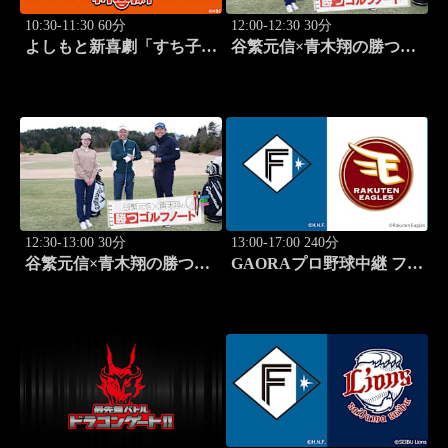
10:30-11:30 60分
12:00-12:30 30分
よしもと新喜劇「すち子
谷繁元信×青木翔の勝つゴ
は、ガールズスカウトマ
ルフノート #13
ン」 #1713
12:30-13:00 30分
13:00-17:00 240分
谷繁元信×青木翔の勝つゴ
GAORAプロ野球中継 ファ
ルフノート #14
ーム 北海道日本ハムvs楽
天(8.8)