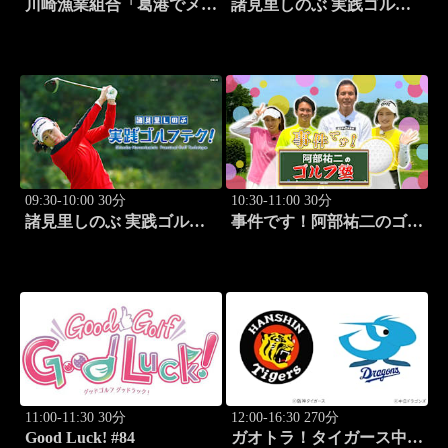
川崎漁業組合「葛港でメバ
諸見里しのぶ 実践ゴルフ
ル＆ホゴ」 #13
テク！「ゲスト:松森杏佳
③」 #221
09:30-10:00 30分
10:30-11:00 30分
諸見里しのぶ 実践ゴルフ
事件です！阿部祐二のゴル
テク！「ゲスト:松森杏佳
フ塾 #29
レッスンSP」 #222
11:00-11:30 30分
12:00-16:30 270分
Good Luck! #84
ガオトラ！タイガース中継