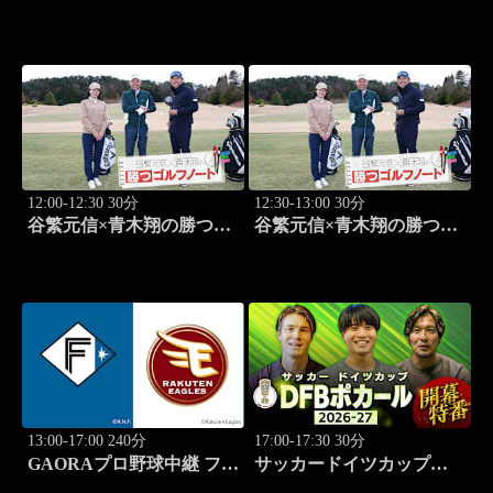
SP GACKTと一度は食べ
SP GACKTと一度は食べ
なきゃ損"絶品大阪下町グ
なきゃ損"絶品大阪下町グ
ルメ巡り" 前編」 #575
ルメ巡り" 後編」 #576
12:00-12:30 30分
12:30-13:00 30分
谷繁元信×青木翔の勝つゴ
谷繁元信×青木翔の勝つゴ
ルフノート #15
ルフノート #16
13:00-17:00 240分
17:00-17:30 30分
GAORAプロ野球中継 ファ
サッカードイツカップ
ーム 北海道日本ハムvs楽
「DFBポカール」2026-27