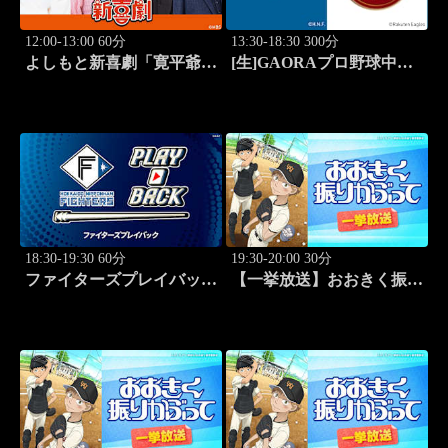
12:00-13:00 60分
13:30-18:30 300分
よしもと新喜劇「寛平爺さ
[生]GAORAプロ野球中継
んもうっらやましぃ～！恋
北海道日本ハムvs楽天(8.9)
の行方は？」 #1768
18:30-19:30 60分
19:30-20:00 30分
ファイターズプレイバック
【一挙放送】おおきく振り
「北海道日本ハムvs福岡ソ
かぶって「野球したい」
フトバンク(2016.10.16)」
#7
#44