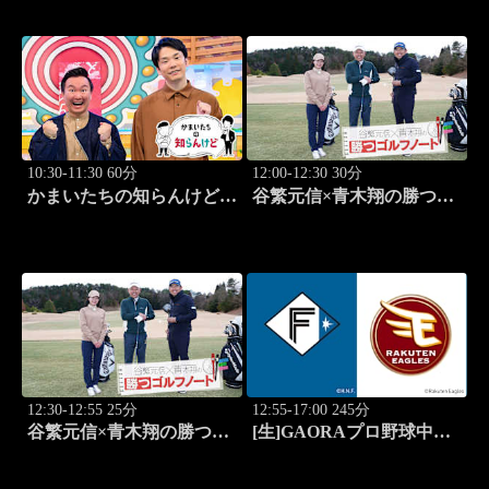
マーケット」 #182
10:30-11:30 60分
12:00-12:30 30分
かまいたちの知らんけど
谷繁元信×青木翔の勝つゴ
「同世代芸人バスツアー」
ルフノート #9
#183
12:30-12:55 25分
12:55-17:00 245分
谷繁元信×青木翔の勝つゴ
[生]GAORAプロ野球中継
ルフノート #10
ファーム 北海道日本ハム
vs楽天(8.7)