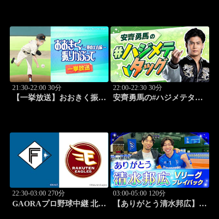
かぶって ～夏の大会編～
かぶって ～夏の大会編～
「崎玉」 #2
「3回戦」 #3
21:30-22:00 30分
22:00-22:30 30分
【一挙放送】おおきく振り
安齊勇馬の#ハジメテタッ
かぶって ～夏の大会編～
グ #1
「野球シンドイ」 #4
22:30-03:00 270分
03:00-05:00 120分
GAORAプロ野球中継 北海
【ありがとう清水邦広】V
道日本ハムvs楽天(8.7)
リーグプレイバック「パナ