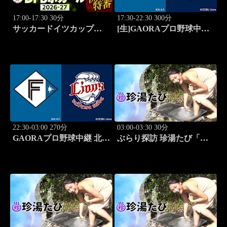
17:00-17:30 30分
17:30-22:30 300分
サッカードイツカップ
[生]GAORAプロ野球中継
「DFBポカール」2026-27
北海道日本ハムvs埼玉西武
開幕特番
(8.13)
22:30-03:00 270分
03:00-03:30 30分
GAORAプロ野球中継 北海
ぶらり探訪 珍湯たび「東
道日本ハムvs埼玉西武
京編(銭湯) 旅人:祥子」 #12
(8.13)