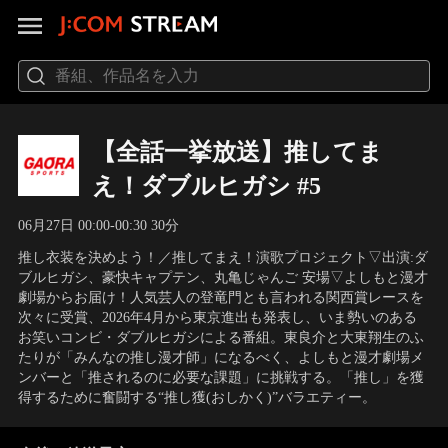
【全話一挙放送】推してま
え！ダブルヒガシ #5
06月27日 00:00-00:30 30分
推し衣装を決めよう！／推してまえ！演歌プロジェクト▽出演:ダ
ブルヒガシ、豪快キャプテン、丸亀じゃんご 安場▽よしもと漫才
劇場からお届け！人気芸人の登竜門とも言われる関西賞レースを
次々に受賞、2026年4月から東京進出も発表し、いま勢いのある
お笑いコンビ・ダブルヒガシによる番組。東良介と大東翔生のふ
たりが「みんなの推し漫才師」になるべく、よしもと漫才劇場メ
ンバーと「推されるのに必要な課題」に挑戦する。「推し」を獲
得するために奮闘する“推し獲(おしかく)”バラエティー。