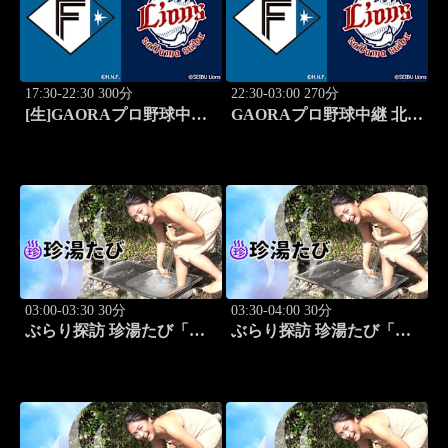
17:30-22:30 300分
22:30-03:00 270分
[生]GAORAプロ野球中継
GAORAプロ野球中継 北海
北海道日本ハムvs埼玉西武
道日本ハムvs埼玉西武
(8.12)
(8.12)
03:00-03:30 30分
03:30-04:00 30分
ぶらり探訪 珍湯たび「岩
ぶらり探訪 珍湯たび「秋
手編(安比温泉) 旅人:祥
田編(後生掛＆湯ノ沢) 旅
子」 #8
人:祥子」 #9