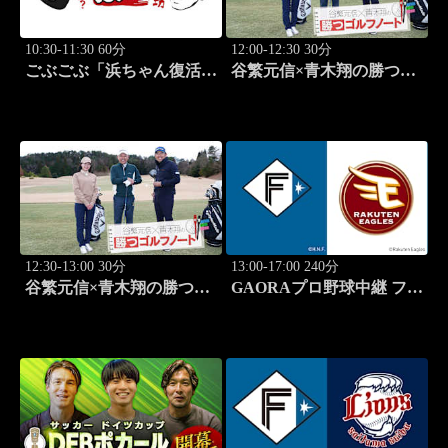
10:30-11:30 60分
12:00-12:30 30分
ごぶごぶ「浜ちゃん復活
谷繁元信×青木翔の勝つゴ
SP GACKTと一度は食べ
ルフノート #15
なきゃ損"絶品大阪下町グ
ルメ巡り" 後編」 #576
12:30-13:00 30分
13:00-17:00 240分
谷繁元信×青木翔の勝つゴ
GAORAプロ野球中継 ファ
ルフノート #16
ーム 北海道日本ハムvs楽
天(8.9)