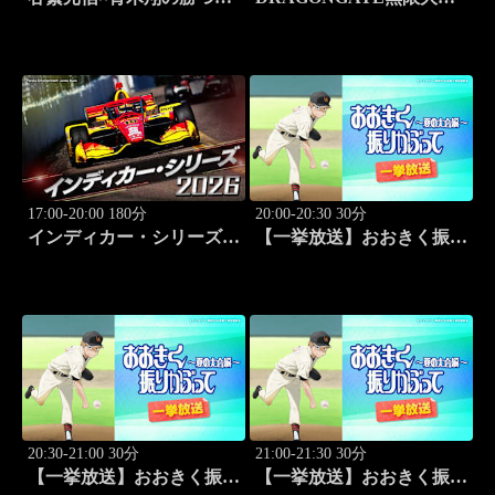
ルフノート #18
infinity～ 2026.8.4後楽園ホ
ール #655
17:00-20:00 180分
20:00-20:30 30分
インディカー・シリーズ
【一挙放送】おおきく振り
2026 ポートランド・グラ
かぶって ～夏の大会編～
ンプリ #13
「次は？」 #1
20:30-21:00 30分
21:00-21:30 30分
【一挙放送】おおきく振り
【一挙放送】おおきく振り