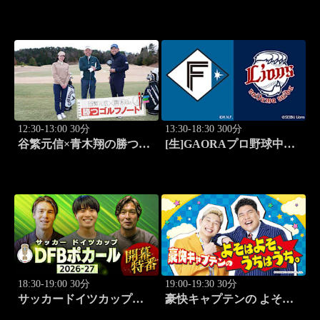
ョーカー～「第15回大会 1
ルフノート #11
回戦第1試合 植手桃子vs
中山綾香」 #100
12:30-13:00 30分
13:30-18:30 300分
谷繁元信×青木翔の勝つゴ
[生]GAORAプロ野球中継
ルフノート #12
北海道日本ハムvs埼玉西武
(8.11)
18:30-19:00 30分
19:00-19:30 30分
サッカードイツカップ
豪快キャプテンの よそは
「DFBポカール」2026-27
よそ、うちはうち。 #2