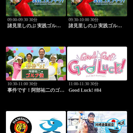
09:00-09:30 30分
09:30-10:00 30分
諸見里しのぶ 実践ゴルフ
諸見里しのぶ 実践ゴルフ
テク！「ゲスト:松森杏佳
テク！「ゲスト:松森杏佳
③」 #221
レッスンSP」 #222
10:30-11:00 30分
11:00-11:30 30分
事件です！阿部祐二のゴル
Good Luck! #84
フ塾 #29