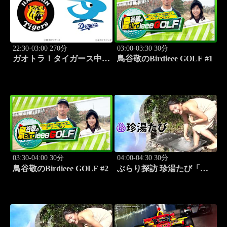
22:30-03:00 270分
03:00-03:30 30分
ガオトラ！タイガース中継
鳥谷敬のBirdieee GOLF #1
2026 阪神vs中日(8.9京セラ
ドーム大阪)
03:30-04:00 30分
04:00-04:30 30分
鳥谷敬のBirdieee GOLF #2
ぶらり探訪 珍湯たび「別
府編(タダで入れる珍湯) 旅
人:田名部生来」 #5