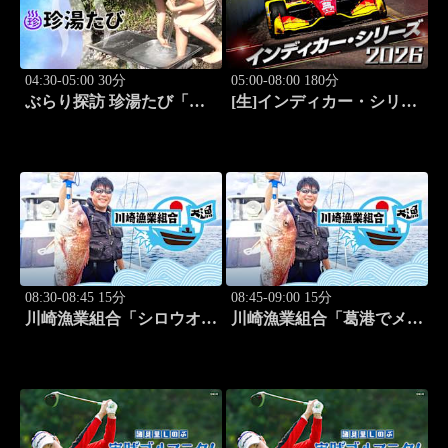
04:30-05:00 30分
05:00-08:00 180分
ぶらり探訪 珍湯たび「別
[生]インディカー・シリー
府編(こんなところにある
ズ2026 ポートランド・グ
珍湯) 旅人:田名部生来」
ランプリ #13
#6
08:30-08:45 15分
08:45-09:00 15分
川崎漁業組合「シロウオ漁
川崎漁業組合「葛港でメバ
編」 #12
ル＆ホゴ」 #13