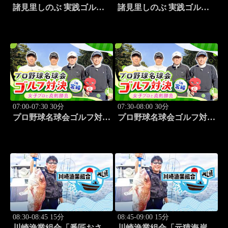
諸見里しのぶ 実践ゴルフ
諸見里しのぶ 実践ゴルフ
テク！「ゲスト:山内鈴蘭
テク！「ゲスト:紺野ゆり
(タレント)レッスンSP」
(モデル)①」 #183
#182
07:00-07:30 30分
07:30-08:00 30分
プロ野球名球会ゴルフ対決
プロ野球名球会ゴルフ対決
in 宮崎 ～女子プロと真剣
in 宮崎 ～女子プロと真剣
勝負～ #3
勝負～ #4
08:30-08:45 15分
08:45-09:00 15分
川崎漁業組合「番匠おさか
川崎漁業組合「元猿海岸で