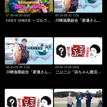
07:00-08:00 60分
08:30-08:45 15分
GOLF JOKER ～ゴルフジ
川崎漁業組合「家邊さんと
ョーカー～「第15回大会 1
米水津でアジング」 #18
回戦第3試合 中西絵里奈
vs渡邉彩心＠」 #102
08:45-09:00 15分
09:00-10:00 60分
川崎漁業組合「家邊さんと
ごぶごぶ「浜ちゃん復活
ロックフィッシュ」 #19
SP GACKTと一度は食べ
なきゃ損"絶品大阪下町グ
ルメ巡り" 前編」 #575