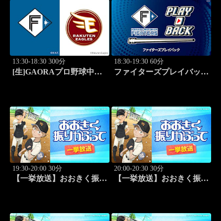
13:30-18:30 300分
18:30-19:30 60分
[生]GAORAプロ野球中継
ファイターズプレイバック
北海道日本ハムvs楽天(8.9)
「北海道日本ハムvs福岡ソ
フトバンク(2016.10.16)」
#44
19:30-20:00 30分
20:00-20:30 30分
【一挙放送】おおきく振り
【一挙放送】おおきく振り
かぶって「野球したい」
かぶって「スゴイ投手？」
#7
#8