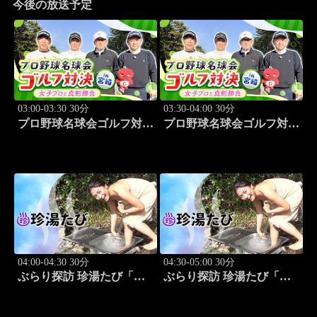
今後の放送予定
03:00-03:30 30分
03:30-04:00 30分
プロ野球名球会ゴルフ対決
プロ野球名球会ゴルフ対決
in 宮崎 ～女子プロと真剣
in 宮崎 ～女子プロと真剣
勝負～ #3
勝負～ #4
04:00-04:30 30分
04:30-05:00 30分
ぶらり探訪 珍湯たび「熱
ぶらり探訪 珍湯たび「大
海編 旅人:さとう珠緒」
分編 旅人:田名部生来」
#3
#4