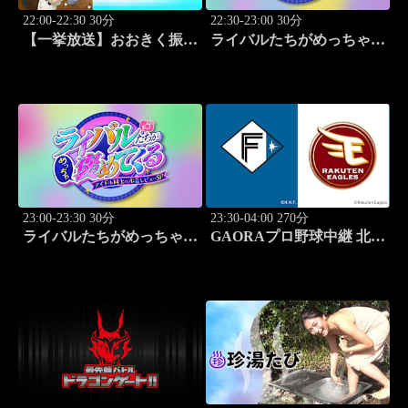
22:00-22:30 30分
22:30-23:00 30分
【一挙放送】おおきく振り
ライバルたちがめっちゃ褒
かぶって「追加点」 #18
めてくる！～アイドル同士
の本音レビューSP～
「Juice=Juice（MC：なす
なかにし）」#5
23:00-23:30 30分
23:30-04:00 270分
ライバルたちがめっちゃ褒
GAORAプロ野球中継 北海
めてくる！～アイドル同士
道日本ハムvs楽天(8.9)
の本音レビューSP～
「SWEET
STEADY（MC：なすなか
にし）」#6