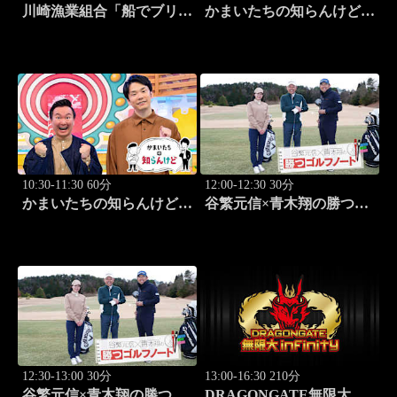
川崎漁業組合「船でブリ釣
かまいたちの知らんけど
り」 #21
「出演:かまいたち、ダイ
アン・ユースケ、おいでや
す小田、水田信二」 #184
10:30-11:30 60分
12:00-12:30 30分
かまいたちの知らんけど
谷繁元信×青木翔の勝つゴ
「ダイアン津田軍団バスツ
ルフノート #17
アー」 #185
12:30-13:00 30分
13:00-16:30 210分
谷繁元信×青木翔の勝つゴ
DRAGONGATE無限大～