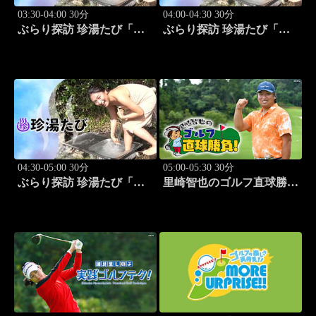
03:30-04:00 30分
04:00-04:30 30分
ぶらり探訪 珍湯たび「静
ぶらり探訪 珍湯たび「静
岡県伊豆市編 旅人:今野
岡県西伊豆町編 旅人:今
杏南」 #13
野杏南」 #14
04:30-05:00 30分
05:00-05:30 30分
ぶらり探訪 珍湯たび「群
里崎智也のゴルフ直球勝
馬県みなかみ町編 旅人:
負！ #212
清水あいり」 #15