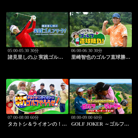
ソニックvs豊田合成
(2011.2.12開催)」#2
05:00-05:30 30分
06:00-06:30 30分
諸見里しのぶ 実践ゴルフ
里崎智也のゴルフ直球勝
テク！「ゲスト:紺野ゆり
負！ #213
レッスンSP」 #186
07:00-08:00 60分
08:00-09:00 60分
タカトシ＆ライオンの！新
GOLF JOKER ～ゴルフジ
ゴルフやろうぜ！ #12
ョーカー～「第14回大会
決勝戦 ジョーカー東聡vs