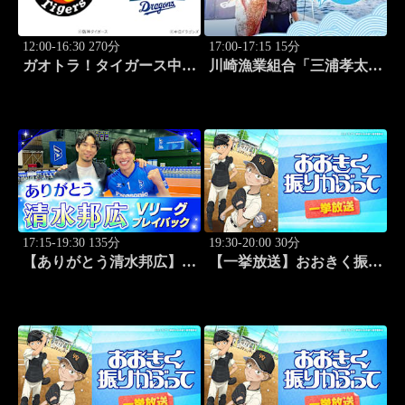
12:00-16:30 270分
17:00-17:15 15分
ガオトラ！タイガース中継
川崎漁業組合「三浦孝太さ
2026 阪神vs中日(8.9京セラ
んとデカアジ狙い編」
ドーム大阪)
#109
17:15-19:30 135分
19:30-20:00 30分
【ありがとう清水邦広】V
【一挙放送】おおきく振り
リーグプレイバック「～男
かぶって「夏大開始」 #13
子セミファイナルラウンド
～パナソニックvs東レ
(2010.4.3開催)」#1