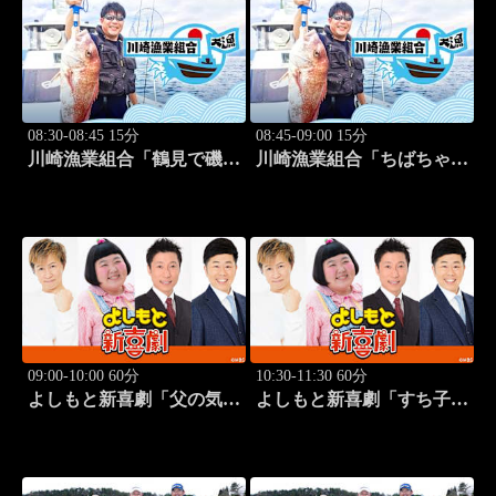
08:30-08:45 15分
08:45-09:00 15分
川崎漁業組合「鶴見で磯釣
川崎漁業組合「ちばちゃん
り」 #16
と船でイカ釣り対決」 #17
09:00-10:00 60分
10:30-11:30 60分
よしもと新喜劇「父の気遣
よしもと新喜劇「すち子
い、家庭は崩壊!?」 #1749
は、ガールズスカウトマ
ン」 #1713