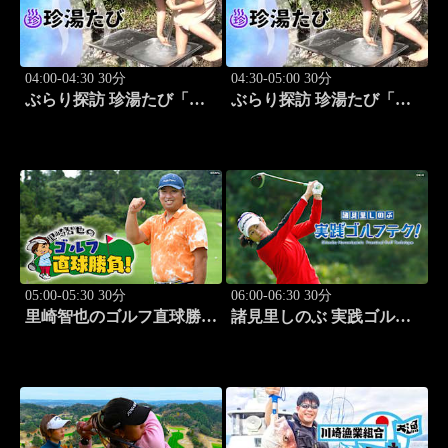
04:00-04:30 30分
04:30-05:00 30分
ぶらり探訪 珍湯たび「静
ぶらり探訪 珍湯たび「長
岡編(伊豆＆伊東) 旅人:中
野編(栄村秋山郷) 旅人:さ
島史恵」 #10
とう珠緒」 #11
05:00-05:30 30分
06:00-06:30 30分
里崎智也のゴルフ直球勝
諸見里しのぶ 実践ゴルフ
負！ #211
テク！「ゲスト:紺野ゆり
(モデル)②」 #184