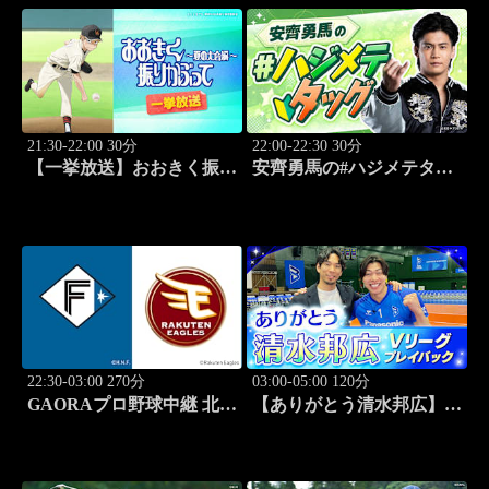
21:30-22:00 30分
22:00-22:30 30分
【一挙放送】おおきく振り
安齊勇馬の#ハジメテタッ
かぶって ～夏の大会編～
グ #1
「野球シンドイ」 #4
22:30-03:00 270分
03:00-05:00 120分
GAORAプロ野球中継 北海
【ありがとう清水邦広】V
道日本ハムvs楽天(8.7)
リーグプレイバック「パナ
ソニックvs豊田合成
(2011.2.12開催)」#2