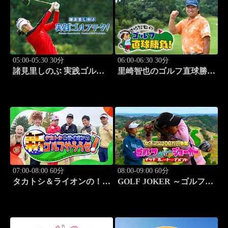
05:00-05:30 30分
06:00-06:30 30分
諸見里しのぶ 実践ゴルフ
里崎智也のゴルフ直球勝
テク！「ゲスト:紺野ゆり
負！ #213
レッスンSP」 #186
07:00-08:00 60分
08:00-09:00 60分
タカトシ＆ライオンの！新
GOLF JOKER ～ゴルフジ
ゴルフやろうぜ！ #12
ョーカー～「第14回大会
決勝戦 ジョーカー東聡vs
ジョーカー井戸木鴻樹」
#99