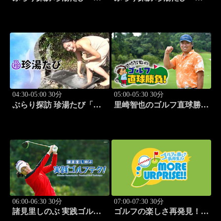
岡県伊豆市編 旅人:今野
岡県西伊豆町編 旅人:今
杏南」 #13
野杏南」 #14
04:30-05:00 30分
05:00-05:30 30分
ぶらり探訪 珍湯たび「群
里崎智也のゴルフ直球勝
馬県みなかみ町編 旅人:
負！ #212
清水あいり」 #15
06:00-06:30 30分
07:00-07:30 30分
諸見里しのぶ 実践ゴルフ
ゴルフの楽しさ再発見！モ