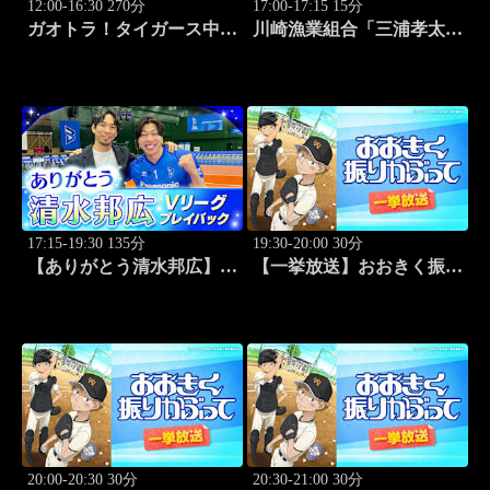
12:00-16:30 270分
17:00-17:15 15分
ガオトラ！タイガース中継
川崎漁業組合「三浦孝太さ
2026 阪神vs中日(8.9京セラ
んとデカアジ狙い編」
ドーム大阪)
#109
17:15-19:30 135分
19:30-20:00 30分
【ありがとう清水邦広】V
【一挙放送】おおきく振り
リーグプレイバック「～男
かぶって「夏大開始」 #13
子セミファイナルラウンド
～パナソニックvs東レ
(2010.4.3開催)」#1
20:00-20:30 30分
20:30-21:00 30分