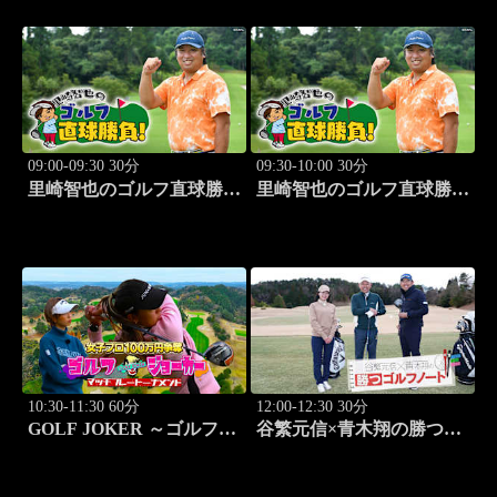
09:00-09:30 30分
09:30-10:00 30分
里崎智也のゴルフ直球勝
里崎智也のゴルフ直球勝
負！ #253
負！ #254
10:30-11:30 60分
12:00-12:30 30分
GOLF JOKER ～ゴルフジ
谷繁元信×青木翔の勝つゴ
ョーカー～「第15回大会 1
ルフノート #11
回戦第1試合 植手桃子vs
中山綾香」 #100