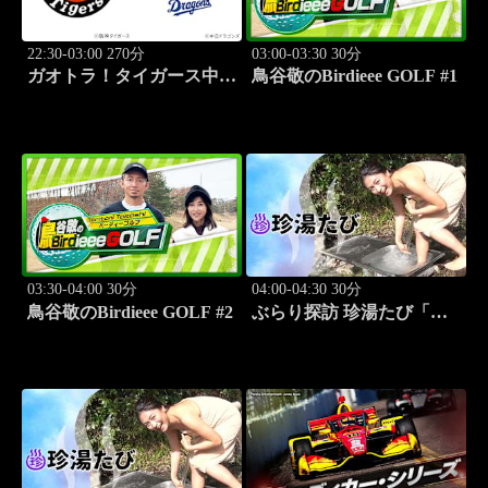
22:30-03:00 270分
03:00-03:30 30分
ガオトラ！タイガース中継
鳥谷敬のBirdieee GOLF #1
2026 阪神vs中日(8.9京セラ
ドーム大阪)
03:30-04:00 30分
04:00-04:30 30分
鳥谷敬のBirdieee GOLF #2
ぶらり探訪 珍湯たび「別
府編(タダで入れる珍湯) 旅
人:田名部生来」 #5