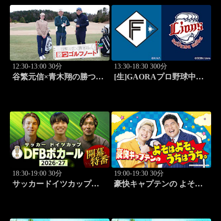
12:30-13:00 30分
13:30-18:30 300分
谷繁元信×青木翔の勝つゴ
[生]GAORAプロ野球中継
ルフノート #12
北海道日本ハムvs埼玉西武
(8.11)
18:30-19:00 30分
19:00-19:30 30分
サッカードイツカップ
豪快キャプテンの よそは
「DFBポカール」2026-27
よそ、うちはうち。 #2
開幕特番