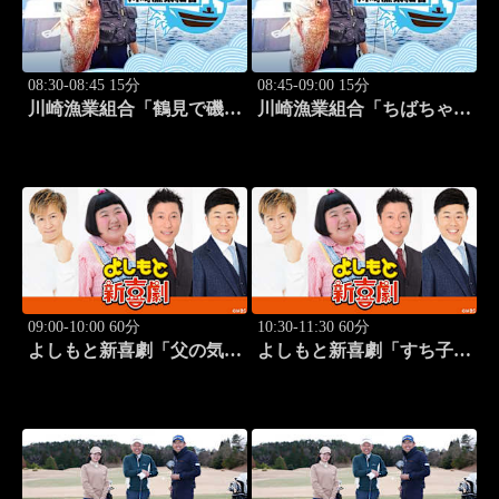
08:30-08:45 15分
08:45-09:00 15分
川崎漁業組合「鶴見で磯釣
川崎漁業組合「ちばちゃん
り」 #16
と船でイカ釣り対決」 #17
09:00-10:00 60分
10:30-11:30 60分
よしもと新喜劇「父の気遣
よしもと新喜劇「すち子
い、家庭は崩壊!?」 #1749
は、ガールズスカウトマ
ン」 #1713