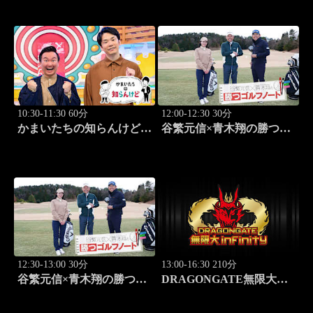
アン・ユースケ、おいでや
す小田、水田信二」 #184
10:30-11:30 60分
12:00-12:30 30分
かまいたちの知らんけど
谷繁元信×青木翔の勝つゴ
「ダイアン津田軍団バスツ
ルフノート #17
アー」 #185
12:30-13:00 30分
13:00-16:30 210分
谷繁元信×青木翔の勝つゴ
DRAGONGATE無限大～
ルフノート #18
infinity～ 2026.8.4後楽園ホ
ール #655