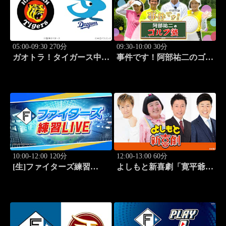
05:00-09:30 270分
09:30-10:00 30分
ガオトラ！タイガース中継
事件です！阿部祐二のゴル
2026 阪神vs中日(8.8京セラ
フ塾 #73
ドーム大阪)
10:00-12:00 120分
12:00-13:00 60分
[生]ファイターズ練習
よしもと新喜劇「寛平爺さ
LIVE「8.9エスコンフィー
んもうっらやましぃ～！恋
ルド」
の行方は？」 #1768