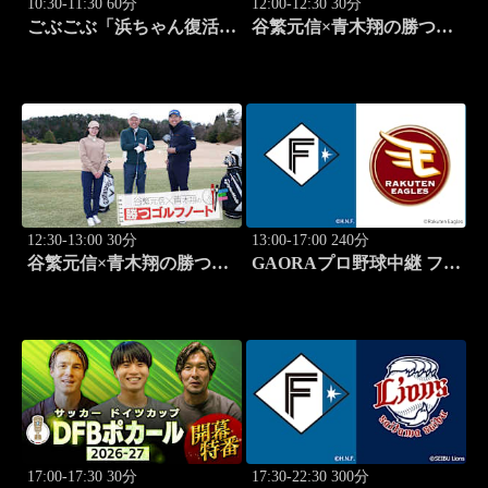
10:30-11:30 60分
12:00-12:30 30分
ごぶごぶ「浜ちゃん復活
谷繁元信×青木翔の勝つゴ
SP GACKTと一度は食べ
ルフノート #15
なきゃ損"絶品大阪下町グ
ルメ巡り" 後編」 #576
12:30-13:00 30分
13:00-17:00 240分
谷繁元信×青木翔の勝つゴ
GAORAプロ野球中継 ファ
ルフノート #16
ーム 北海道日本ハムvs楽
天(8.9)
17:00-17:30 30分
17:30-22:30 300分