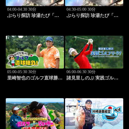
04:00-04:30 30分
04:30-05:00 30分
ぶらり探訪 珍湯たび「静
ぶらり探訪 珍湯たび「長
岡編(伊豆＆伊東) 旅人:中
野編(栄村秋山郷) 旅人:さ
島史恵」 #10
とう珠緒」 #11
05:00-05:30 30分
06:00-06:30 30分
里崎智也のゴルフ直球勝
諸見里しのぶ 実践ゴルフ
負！ #211
テク！「ゲスト:紺野ゆり
(モデル)②」 #184