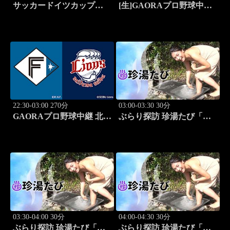
サッカードイツカップ
[生]GAORAプロ野球中継
「DFBポカール」2026-27
北海道日本ハムvs埼玉西武
開幕特番
(8.13)
22:30-03:00 270分
03:00-03:30 30分
GAORAプロ野球中継 北海
ぶらり探訪 珍湯たび「東
道日本ハムvs埼玉西武
京編(銭湯) 旅人:祥子」 #12
(8.13)
03:30-04:00 30分
04:00-04:30 30分
ぶらり探訪 珍湯たび「静
ぶらり探訪 珍湯たび「静