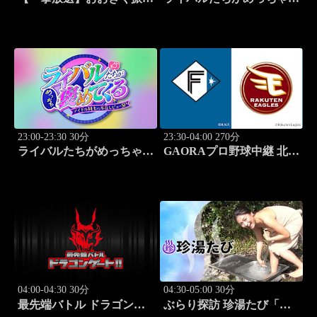
かぶって「追加点」 #18
めてくる！～アイドル同士
の本音レビューSP～
「Juice=Juice（MC：なす
なかにし）」#5
23:00-23:30 30分
23:30-04:00 270分
ライバルたちがめっちゃ褒
GAORAプロ野球中継 北海
めてくる！～アイドル同士
道日本ハムvs楽天(8.9)
の本音レビューSP～
「SWEET
STEADY（MC：なすなか
にし）」#6
04:00-04:30 30分
04:30-05:00 30分
最先端バトル ドラゴンゲ
ぶらり探訪 珍湯たび「那