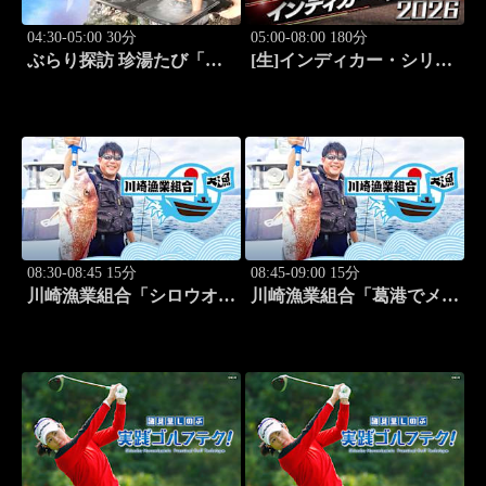
04:30-05:00 30分
05:00-08:00 180分
ぶらり探訪 珍湯たび「別
[生]インディカー・シリー
府編(こんなところにある
ズ2026 ポートランド・グ
珍湯) 旅人:田名部生来」
ランプリ #13
#6
08:30-08:45 15分
08:45-09:00 15分
川崎漁業組合「シロウオ漁
川崎漁業組合「葛港でメバ
編」 #12
ル＆ホゴ」 #13