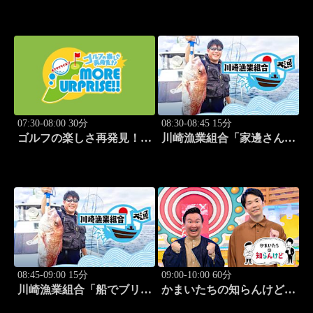
テク！「ゲスト:紺野ゆり
アサプライズ!! #53
(モデル)③」 #185
07:30-08:00 30分
08:30-08:45 15分
ゴルフの楽しさ再発見！モ
川崎漁業組合「家邊さんと
アサプライズ!! #54
イカ釣り」 #20
08:45-09:00 15分
09:00-10:00 60分
川崎漁業組合「船でブリ釣
かまいたちの知らんけど
り」 #21
「出演:かまいたち、ダイ