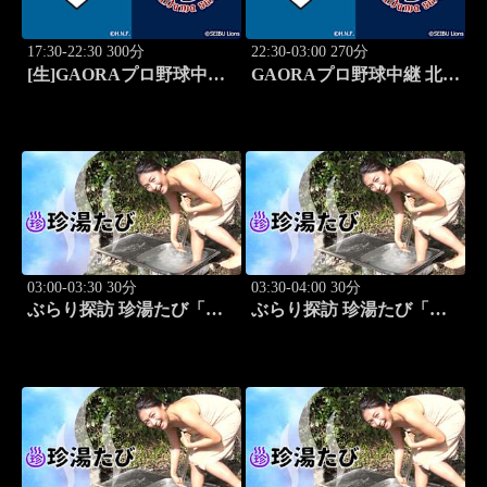
17:30-22:30 300分
22:30-03:00 270分
[生]GAORAプロ野球中継
GAORAプロ野球中継 北海
北海道日本ハムvs埼玉西武
道日本ハムvs埼玉西武
(8.12)
(8.12)
03:00-03:30 30分
03:30-04:00 30分
ぶらり探訪 珍湯たび「岩
ぶらり探訪 珍湯たび「秋
手編(安比温泉) 旅人:祥
田編(後生掛＆湯ノ沢) 旅
子」 #8
人:祥子」 #9