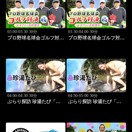
03:00-03:30 30分
03:30-04:00 30分
プロ野球名球会ゴルフ対決
プロ野球名球会ゴルフ対決
in 宮崎 ～女子プロと真剣
in 宮崎 ～女子プロと真剣
勝負～ #3
勝負～ #4
04:00-04:30 30分
04:30-05:00 30分
ぶらり探訪 珍湯たび「熱
ぶらり探訪 珍湯たび「大
海編 旅人:さとう珠緒」
分編 旅人:田名部生来」
#3
#4