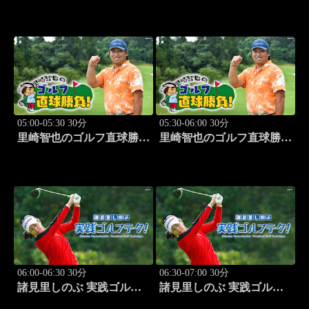
ート!! #314
須塩原編 旅人:西村知
美」 #7
05:00-05:30 30分
05:30-06:00 30分
里崎智也のゴルフ直球勝
里崎智也のゴルフ直球勝
負！ #209
負！ #210
06:00-06:30 30分
06:30-07:00 30分
諸見里しのぶ 実践ゴルフ
諸見里しのぶ 実践ゴルフ
テク！「ゲスト:山内鈴蘭
テク！「ゲスト:紺野ゆり