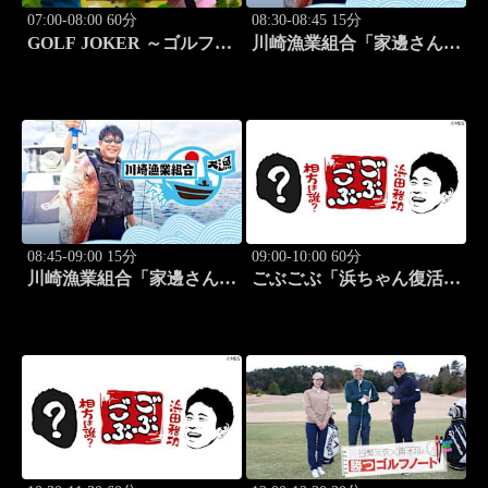
07:00-08:00 60分
08:30-08:45 15分
GOLF JOKER ～ゴルフジ
川崎漁業組合「家邊さんと
ョーカー～「第15回大会 1
米水津でアジング」 #18
回戦第3試合 中西絵里奈
vs渡邉彩心＠」 #102
08:45-09:00 15分
09:00-10:00 60分
川崎漁業組合「家邊さんと
ごぶごぶ「浜ちゃん復活
ロックフィッシュ」 #19
SP GACKTと一度は食べ
なきゃ損"絶品大阪下町グ
ルメ巡り" 前編」 #575