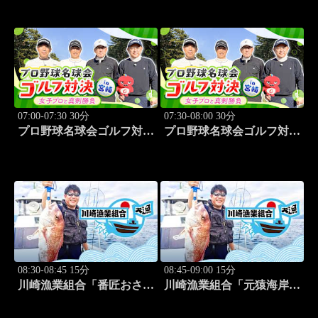
(タレント)レッスンSP」
(モデル)①」 #183
#182
07:00-07:30 30分
07:30-08:00 30分
プロ野球名球会ゴルフ対決
プロ野球名球会ゴルフ対決
in 宮崎 ～女子プロと真剣
in 宮崎 ～女子プロと真剣
勝負～ #3
勝負～ #4
08:30-08:45 15分
08:45-09:00 15分
川崎漁業組合「番匠おさか
川崎漁業組合「元猿海岸で
な館 川調査」 #14
キス釣り」 #15