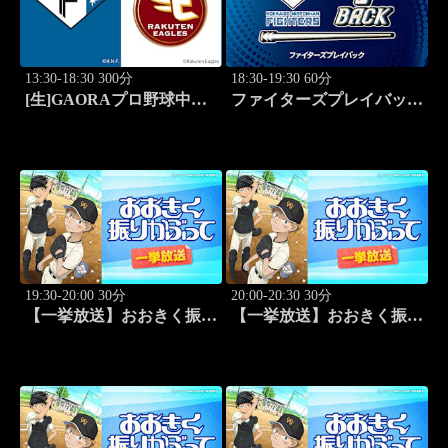
13:30-18:30 300分
18:30-19:30 60分
[生]GAORAプロ野球中継
ファイターズプレイバック
北海道日本ハムvs楽天(8.9)
「北海道日本ハムvs福岡ソ
フトバンク(2016.10.16)」
#44
19:30-20:00 30分
20:00-20:30 30分
【一挙放送】おおきく振り
【一挙放送】おおきく振り
かぶって「野球したい」
かぶって「スゴイ投手？」
#7
#8