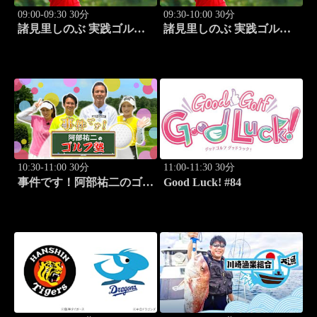
09:00-09:30 30分
09:30-10:00 30分
諸見里しのぶ 実践ゴルフ
諸見里しのぶ 実践ゴルフ
テク！「ゲスト:松森杏佳
テク！「ゲスト:松森杏佳
③」 #221
レッスンSP」 #222
10:30-11:00 30分
11:00-11:30 30分
事件です！阿部祐二のゴル
Good Luck! #84
フ塾 #29