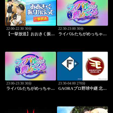
22:00-22:30 30分
22:30-23:00 30分
【一挙放送】おおきく振り
ライバルたちがめっちゃ褒
かぶって「追加点」 #18
めてくる！～アイドル同士
の本音レビューSP～
「Juice=Juice（MC：なす
なかにし）」#5
23:00-23:30 30分
23:30-04:00 270分
ライバルたちがめっちゃ褒
GAORAプロ野球中継 北海
めてくる！～アイドル同士
道日本ハムvs楽天(8.9)
の本音レビューSP～
「SWEET
STEADY（MC：なすなか