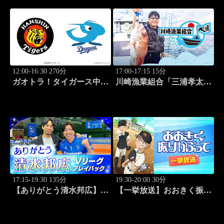
12:00-16:30 270分
17:00-17:15 15分
ガオトラ！タイガース中継
川崎漁業組合「三浦孝太さ
2026 阪神vs中日(8.9京セラ
んとデカアジ狙い編」
ドーム大阪)
#109
17:15-19:30 135分
19:30-20:00 30分
【ありがとう清水邦広】V
【一挙放送】おおきく振り
リーグプレイバック「～男
かぶって「夏大開始」 #13
子セミファイナルラウンド
～パナソニックvs東レ