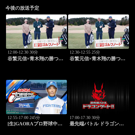
今後の放送予定
12:00-12:30 30分
12:30-12:55 25分
谷繁元信×青木翔の勝つゴ
谷繁元信×青木翔の勝つゴ
ルフノート #7
ルフノート #8
12:55-17:00 245分
17:00-17:30 30分
[生]GAORAプロ野球中継
最先端バトル ドラゴンゲ
ファーム 北海道日本ハム
ート!! #313