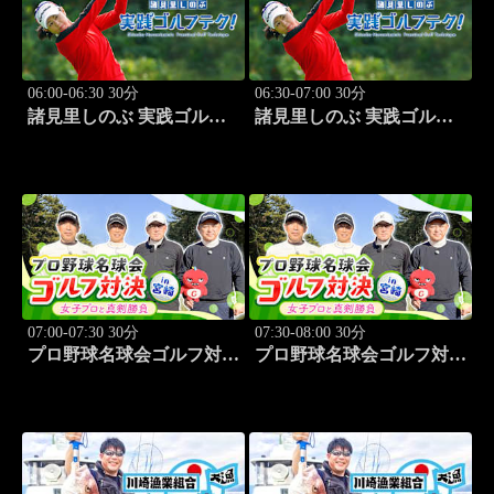
06:00-06:30 30分
06:30-07:00 30分
諸見里しのぶ 実践ゴルフ
諸見里しのぶ 実践ゴルフ
テク！「ゲスト:山内鈴蘭
テク！「ゲスト:紺野ゆり
(タレント)レッスンSP」
(モデル)①」 #183
#182
07:00-07:30 30分
07:30-08:00 30分
プロ野球名球会ゴルフ対決
プロ野球名球会ゴルフ対決
in 宮崎 ～女子プロと真剣
in 宮崎 ～女子プロと真剣
勝負～ #3
勝負～ #4