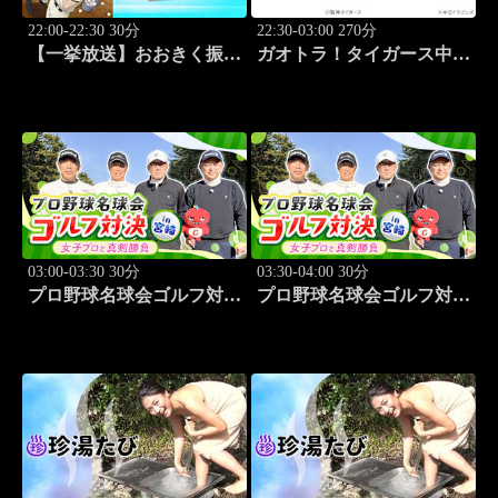
22:00-22:30 30分
22:30-03:00 270分
【一挙放送】おおきく振り
ガオトラ！タイガース中継
かぶって「投手の条件」
2026 阪神vs中日(8.8京セラ
#6
ドーム大阪)
03:00-03:30 30分
03:30-04:00 30分
プロ野球名球会ゴルフ対決
プロ野球名球会ゴルフ対決
in 宮崎 ～女子プロと真剣
in 宮崎 ～女子プロと真剣
勝負～ #3
勝負～ #4