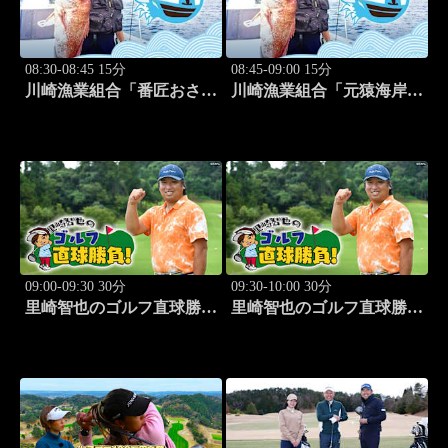
08:30-08:45 15分
08:45-09:00 15分
川崎漁業組合「番匠おさか
川崎漁業組合「元猿海岸で
な館 川調査」 #14
キス釣り」 #15
09:00-09:30 30分
09:30-10:00 30分
里崎智也のゴルフ直球勝
里崎智也のゴルフ直球勝
負！ #253
負！ #254