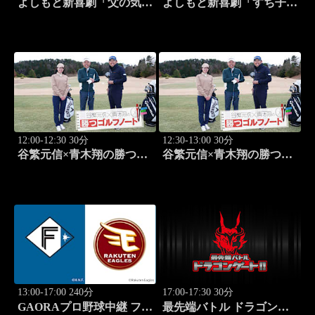
よしもと新喜劇「父の気遣
よしもと新喜劇「すち子
い、家庭は崩壊!?」 #1749
は、ガールズスカウトマ
ン」 #1713
12:00-12:30 30分
12:30-13:00 30分
谷繁元信×青木翔の勝つゴ
谷繁元信×青木翔の勝つゴ
ルフノート #13
ルフノート #14
13:00-17:00 240分
17:00-17:30 30分
GAORAプロ野球中継 ファ
最先端バトル ドラゴンゲ