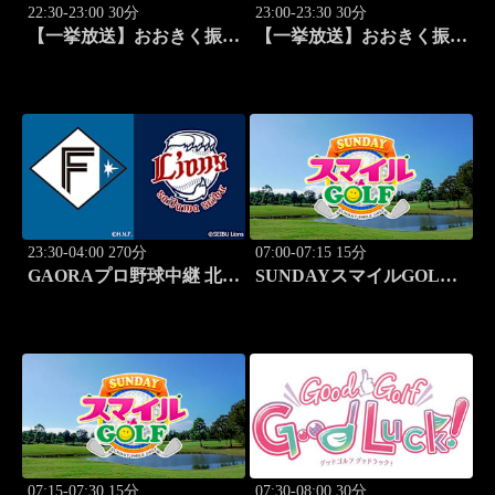
22:30-23:00 30分
23:00-23:30 30分
【一挙放送】おおきく振り
【一挙放送】おおきく振り
かぶって「ひとつ勝って」
かぶって「特別編 基本の
#25
キホン」
23:30-04:00 270分
07:00-07:15 15分
GAORAプロ野球中継 北海
SUNDAYスマイルGOLF
道日本ハムvs埼玉西武
#246
(8.11)
07:15-07:30 15分
07:30-08:00 30分