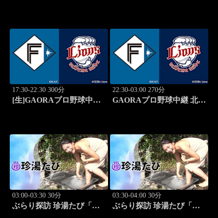
ーム 北海道日本ハムvs楽
ート!! #314
天(8.8)
17:30-22:30 300分
22:30-03:00 270分
[生]GAORAプロ野球中継
GAORAプロ野球中継 北海
北海道日本ハムvs埼玉西武
道日本ハムvs埼玉西武
(8.12)
(8.12)
03:00-03:30 30分
03:30-04:00 30分
ぶらり探訪 珍湯たび「岩
ぶらり探訪 珍湯たび「秋
手編(安比温泉) 旅人:祥
田編(後生掛＆湯ノ沢) 旅