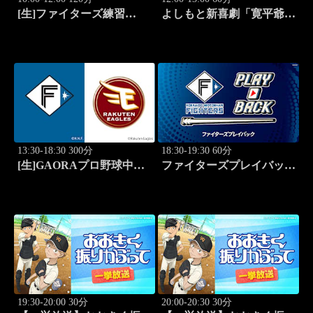
[生]ファイターズ練習
よしもと新喜劇「寛平爺さ
LIVE「8.9エスコンフィー
んもうっらやましぃ～！恋
ルド」
の行方は？」 #1768
13:30-18:30 300分
18:30-19:30 60分
[生]GAORAプロ野球中継
ファイターズプレイバック
北海道日本ハムvs楽天(8.9)
「北海道日本ハムvs福岡ソ
フトバンク(2016.10.16)」
#44
19:30-20:00 30分
20:00-20:30 30分