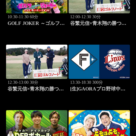
10:30-11:30 60分
12:00-12:30 30分
GOLF JOKER ～ゴルフジ
谷繁元信×青木翔の勝つゴ
ョーカー～「第15回大会 1
ルフノート #11
回戦第1試合 植手桃子vs
中山綾香」 #100
12:30-13:00 30分
13:30-18:30 300分
谷繁元信×青木翔の勝つゴ
[生]GAORAプロ野球中継
ルフノート #12
北海道日本ハムvs埼玉西武
(8.11)