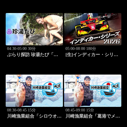
人:田名部生来」 #5
04:30-05:00 30分
05:00-08:00 180分
ぶらり探訪 珍湯たび「別
[生]インディカー・シリー
府編(こんなところにある
ズ2026 ポートランド・グ
珍湯) 旅人:田名部生来」
ランプリ #13
#6
08:30-08:45 15分
08:45-09:00 15分
川崎漁業組合「シロウオ漁
川崎漁業組合「葛港でメバ
編」 #12
ル＆ホゴ」 #13