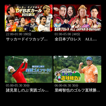
22:00-01:00 180分
01:00-05:00 240分
サッカードイツカップ
全日本プロレス ALL
「DFBポカール」2025-
JAPAN B-Banquet 「サマ
26【伊藤洋輝出場】 #7
ーアクションシリーズ
2026」7.25神戸サンボーホ
ール #494
05:00-05:30 30分
06:00-06:30 30分
諸見里しのぶ 実践ゴルフ
里崎智也のゴルフ直球勝
テク！「ゲスト:山内鈴蘭
負！ #208
(タレント)③」 #181