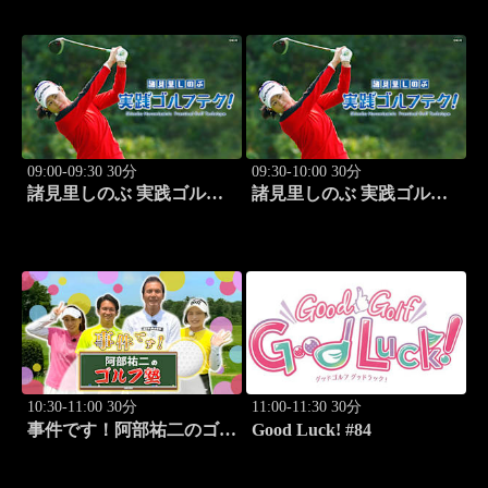
09:00-09:30 30分
09:30-10:00 30分
諸見里しのぶ 実践ゴルフ
諸見里しのぶ 実践ゴルフ
テク！「ゲスト:松森杏佳
テク！「ゲスト:松森杏佳
③」 #221
レッスンSP」 #222
10:30-11:00 30分
11:00-11:30 30分
事件です！阿部祐二のゴル
Good Luck! #84
フ塾 #29