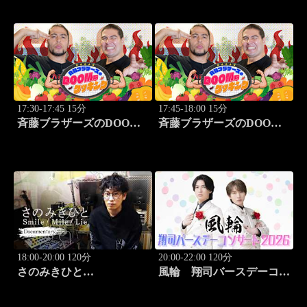
vsハヤテ(8.6)
17:30-17:45 15分
17:45-18:00 15分
斉藤ブラザーズのDOOM
斉藤ブラザーズのDOOM
なクッキング #3
なクッキング #4
18:00-20:00 120分
20:00-22:00 120分
さのみきひと
風輪 翔司バースデーコン
Smile/Mile/Lie ～Live &
サート2026「6.20関内ホー
Documentary～ #2
ル」