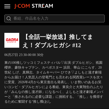
【全話一挙放送】推してま
え！ダブルヒガシ #12
06月27日 23:30-00:00 30分
東の100推しツッコミフェスティバル▽出演:ダブルヒガシ、祇園
櫻井、豪快キャプテン、カベポスター 浜田、華山 にこらす、20
世紀 しげ、真輝志、タイムキーパー ひでき▽よしもと漫才劇場
からお届け！人気芸人の登竜門とも言われる関西賞レースを次々
に受賞、2026年4月から東京進出も発表し、いま勢いのあるお笑
いコンビ・ダブルヒガシによる番組。東良介と大東翔生のふたり
が「みんなの推し漫才師」になるべく、よしもと漫才劇場メンバ
ーと「推されるのに必要な課題」に挑戦する。「推し」を獲得す
るために奮闘する“推し獲(おし