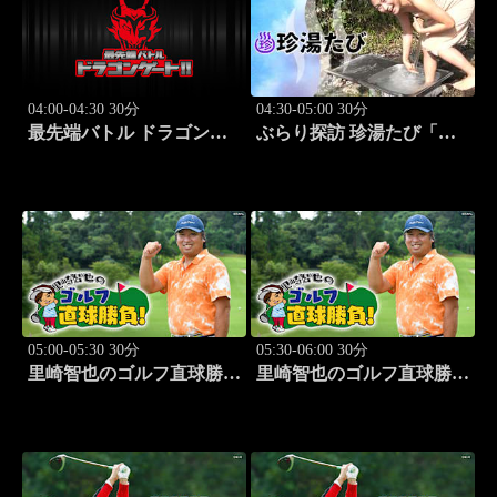
にし）」#6
04:00-04:30 30分
04:30-05:00 30分
最先端バトル ドラゴンゲ
ぶらり探訪 珍湯たび「那
ート!! #314
須塩原編 旅人:西村知
美」 #7
05:00-05:30 30分
05:30-06:00 30分
里崎智也のゴルフ直球勝
里崎智也のゴルフ直球勝
負！ #209
負！ #210