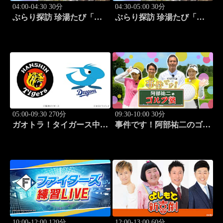
04:00-04:30 30分
04:30-05:00 30分
ぶらり探訪 珍湯たび「熱
ぶらり探訪 珍湯たび「大
海編 旅人:さとう珠緒」
分編 旅人:田名部生来」
#3
#4
05:00-09:30 270分
09:30-10:00 30分
ガオトラ！タイガース中継
事件です！阿部祐二のゴル
2026 阪神vs中日(8.8京セラ
フ塾 #73
ドーム大阪)
10:00-12:00 120分
12:00-13:00 60分