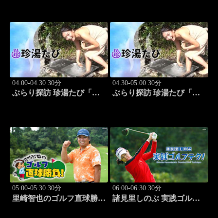
子」 #8
人:祥子」 #9
04:00-04:30 30分
04:30-05:00 30分
ぶらり探訪 珍湯たび「静
ぶらり探訪 珍湯たび「長
岡編(伊豆＆伊東) 旅人:中
野編(栄村秋山郷) 旅人:さ
島史恵」 #10
とう珠緒」 #11
05:00-05:30 30分
06:00-06:30 30分
里崎智也のゴルフ直球勝
諸見里しのぶ 実践ゴルフ
負！ #211
テク！「ゲスト:紺野ゆり
(モデル)②」 #184