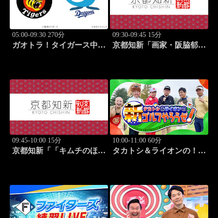
05:00-09:30 270分
09:30-09:45 15分
ガオトラ！タイガース中継
京都知新「画家・阪脇郁
2026 阪神vs中日(8.7京セラ
子」 #57
ドーム大阪)
09:45-10:00 15分
10:00-11:00 60分
京都知新「「キムチのほし
タカトシ＆ライオンの！新
山」・星山耕＆韓国料理
ゴルフやろうぜ！ #11
家・星野明香」 #58