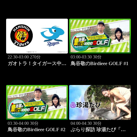
かぶって「夏がはじまる」
かぶって「応援団」 #12
#11
22:30-03:00 270分
03:00-03:30 30分
ガオトラ！タイガース中継
鳥谷敬のBirdieee GOLF #1
2026 阪神vs中日(8.9京セラ
ドーム大阪)
03:30-04:00 30分
04:00-04:30 30分
鳥谷敬のBirdieee GOLF #2
ぶらり探訪 珍湯たび「別
府編(タダで入れる珍湯) 旅