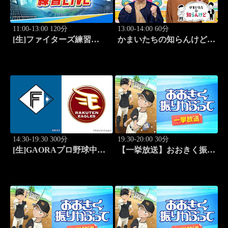
11:00-13:00 120分
13:00-14:00 60分
[生]ファイターズ練習
かまいたちの知らんけど
LIVE「8.8エスコンフィー
「出演:かまいたち、バッ
ルド」
テリィズ、令和ロマン・松
井ケムリ」 #187
14:30-19:30 300分
19:30-20:00 30分
[生]GAORAプロ野球中継
【一挙放送】おおきく振り
北海道日本ハムvs楽天(8.8)
かぶって「ホントのエー
ス」 #1