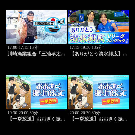
ドーム大阪)
17:00-17:15 15分
17:15-19:30 135分
川崎漁業組合「三浦孝太さ
【ありがとう清水邦広】V
んとデカアジ狙い編」
リーグプレイバック「～男
#109
子セミファイナルラウンド
～パナソニックvs東レ
(2010.4.3開催)」#1
19:30-20:00 30分
20:00-20:30 30分
【一挙放送】おおきく振り
【一挙放送】おおきく振り
かぶって「夏大開始」 #13
かぶって「挑め！」 #14