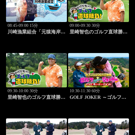
08:45-09:00 15分
09:00-09:30 30分
川崎漁業組合「元猿海岸で
里崎智也のゴルフ直球勝
キス釣り」 #15
負！ #253
09:30-10:00 30分
10:30-11:30 60分
里崎智也のゴルフ直球勝
GOLF JOKER ～ゴルフジ
負！ #254
ョーカー～「第15回大会 1
回戦第1試合 植手桃子vs
中山綾香」 #100