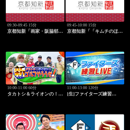
09:30-09:45 15分
09:45-10:00 15分
京都知新「画家・阪脇郁
京都知新「「キムチのほし
子」 #57
山」・星山耕＆韓国料理
家・星野明香」 #58
10:00-11:00 60分
11:00-13:00 120分
タカトシ＆ライオンの！新
[生]ファイターズ練習
ゴルフやろうぜ！ #11
LIVE「8.8エスコンフィー
ルド」