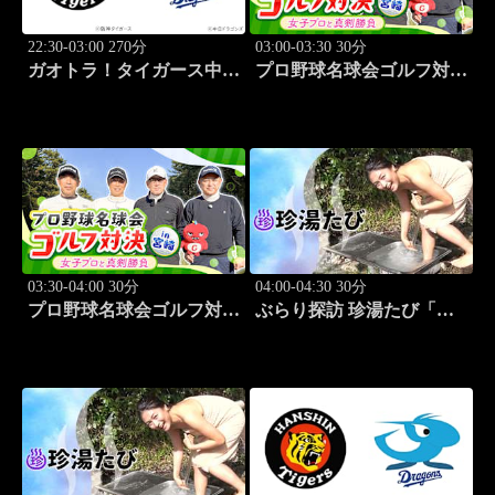
22:30-03:00 270分
03:00-03:30 30分
ガオトラ！タイガース中継
プロ野球名球会ゴルフ対決
2026 阪神vs中日(8.8京セラ
in 宮崎 ～女子プロと真剣
ドーム大阪)
勝負～ #3
03:30-04:00 30分
04:00-04:30 30分
プロ野球名球会ゴルフ対決
ぶらり探訪 珍湯たび「熱
in 宮崎 ～女子プロと真剣
海編 旅人:さとう珠緒」
勝負～ #4
#3