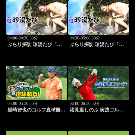
04:00-04:30 30分
04:30-05:00 30分
ぶらり探訪 珍湯たび「静
ぶらり探訪 珍湯たび「群
岡県西伊豆町編 旅人:今
馬県みなかみ町編 旅人:
野杏南」 #14
清水あいり」 #15
05:00-05:30 30分
06:00-06:30 30分
里崎智也のゴルフ直球勝
諸見里しのぶ 実践ゴルフ
負！ #212
テク！「ゲスト:紺野ゆり
(モデル)③」 #185