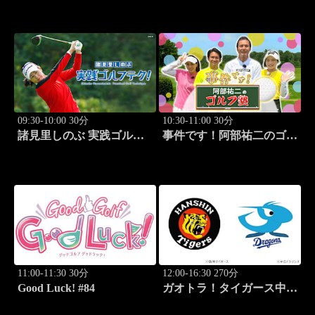
③」 #221
09:30-10:00 30分
10:30-11:00 30分
諸見里しのぶ 実践ゴルフ
事件です！阿部祐二のゴル
テク！「ゲスト:松森杏佳
フ塾 #29
レッスンSP」 #222
11:00-11:30 30分
12:00-16:30 270分
Good Luck! #84
ガオトラ！タイガース中継
2026 阪神vs中日(8.9京セラ