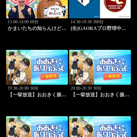
13:00-14:00 60分
14:30-19:30 300分
かまいたちの知らんけど
[生]GAORAプロ野球中継
「出演:かまいたち、バッ
北海道日本ハムvs楽天(8.8)
テリィズ、令和ロマン・松
井ケムリ」 #187
19:30-20:00 30分
20:00-20:30 30分
【一挙放送】おおきく振り
【一挙放送】おおきく振り
かぶって「ホントのエー
かぶって「キャッチャーの
ス」 #1
役割」 #2