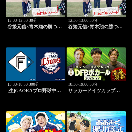
12:00-12:30 30分
12:30-13:00 30分
谷繁元信×青木翔の勝つゴ
谷繁元信×青木翔の勝つゴ
ルフノート #11
ルフノート #12
13:30-18:30 300分
18:30-19:00 30分
[生]GAORAプロ野球中継
サッカードイツカップ
北海道日本ハムvs埼玉西武
「DFBポカール」2026-27
(8.11)
開幕特番