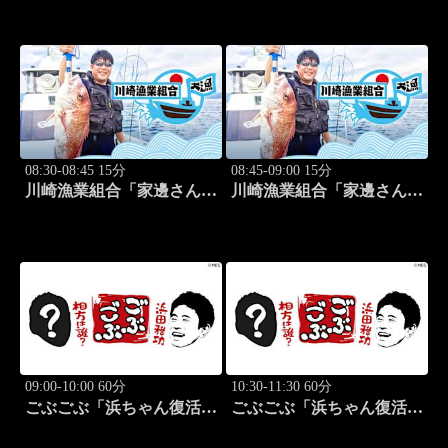
(モデル)②」 #184
回戦第3試合 中西絵里奈
vs渡邉彩心＠」 #102
08:30-08:45 15分
08:45-09:00 15分
川崎漁業組合「家邊さんと
川崎漁業組合「家邊さんと
米水津でアジング」 #18
ロックフィッシュ」 #19
09:00-10:00 60分
10:30-11:30 60分
ごぶごぶ「浜ちゃん復活
ごぶごぶ「浜ちゃん復活
SP GACKTと一度は食べ
SP GACKTと一度は食べ
なきゃ損"絶品大阪下町グ
なきゃ損"絶品大阪下町グ