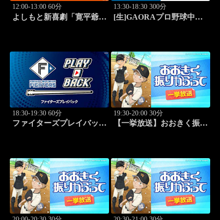
12:00-13:00 60分
13:30-18:30 300分
よしもと新喜劇「寛平爺さ
[生]GAORAプロ野球中継
んもうっらやましぃ～！恋
北海道日本ハムvs楽天(8.9)
の行方は？」 #1768
18:30-19:30 60分
19:30-20:00 30分
ファイターズプレイバック
【一挙放送】おおきく振り
「北海道日本ハムvs福岡ソ
かぶって「野球したい」
フトバンク(2016.10.16)」
#7
#44
20:00-20:30 30分
20:30-21:00 30分