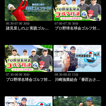
06:30-07:00 30分
07:00-07:30 30分
諸見里しのぶ 実践ゴルフ
プロ野球名球会ゴルフ対決
テク！「ゲスト:紺野ゆり
in 宮崎 ～女子プロと真剣
(モデル)①」 #183
勝負～ #3
07:30-08:00 30分
08:30-08:45 15分
プロ野球名球会ゴルフ対決
川崎漁業組合「番匠おさか
in 宮崎 ～女子プロと真剣
な館 川調査」 #14
勝負～ #4