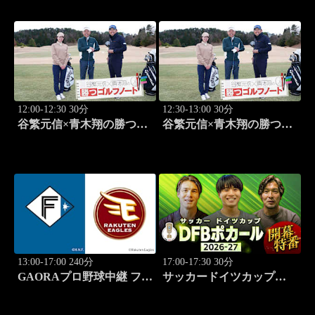
ルメ巡り" 前編」 #575
ルメ巡り" 後編」 #576
12:00-12:30 30分
12:30-13:00 30分
谷繁元信×青木翔の勝つゴ
谷繁元信×青木翔の勝つゴ
ルフノート #15
ルフノート #16
13:00-17:00 240分
17:00-17:30 30分
GAORAプロ野球中継 ファ
サッカードイツカップ
ーム 北海道日本ハムvs楽
「DFBポカール」2026-27
天(8.9)
開幕特番