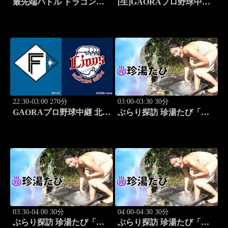
最先端バトル ドラゴンゲ
[生]GAORAプロ野球中継
ート!! #314
北海道日本ハムvs埼玉西武
(8.12)
22:30-03:00 270分
03:00-03:30 30分
GAORAプロ野球中継 北海
ぶらり探訪 珍湯たび「岩
道日本ハムvs埼玉西武
手編(安比温泉) 旅人:祥
(8.12)
子」 #8
03:30-04:00 30分
04:00-04:30 30分
ぶらり探訪 珍湯たび「秋
ぶらり探訪 珍湯たび「静