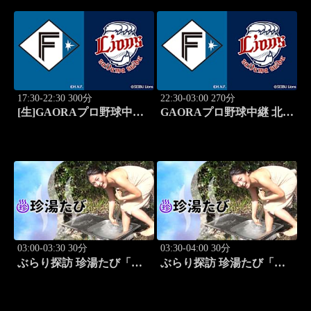
17:30-22:30 300分
22:30-03:00 270分
[生]GAORAプロ野球中継
GAORAプロ野球中継 北海
北海道日本ハムvs埼玉西武
道日本ハムvs埼玉西武
(8.13)
(8.13)
03:00-03:30 30分
03:30-04:00 30分
ぶらり探訪 珍湯たび「東
ぶらり探訪 珍湯たび「静
京編(銭湯) 旅人:祥子」 #12
岡県伊豆市編 旅人:今野
杏南」 #13