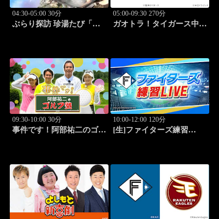
04:30-05:00 30分
05:00-09:30 270分
ぶらり探訪 珍湯たび「大
ガオトラ！タイガース中継
分編 旅人:田名部生来」
2026 阪神vs中日(8.8京セラ
#4
ドーム大阪)
09:30-10:00 30分
10:00-12:00 120分
事件です！阿部祐二のゴル
[生]ファイターズ練習
フ塾 #73
LIVE「8.9エスコンフィー
ルド」