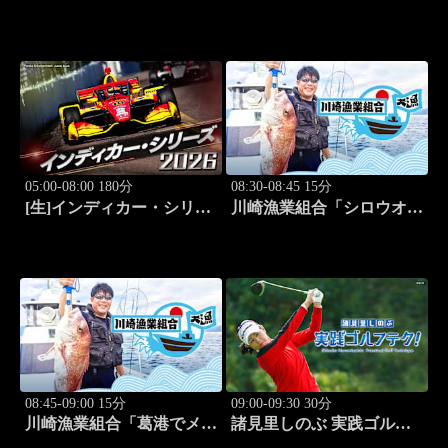
府編(タダで入れる珍湯) 旅
府編(こんなところにある
人:田名部生来」 #5
珍湯) 旅人:田名部生来」
#6
05:00-08:00 180分
08:30-08:45 15分
[生]インディカー・シリー
川崎漁業組合「シロウオ漁
ズ2026 ポートランド・グ
編」 #12
ランプリ #13
08:45-09:00 15分
09:00-09:30 30分
川崎漁業組合「葛港でメバ
諸見里しのぶ 実践ゴルフ
ル＆ホゴ」 #13
テク！「ゲスト:松森杏佳