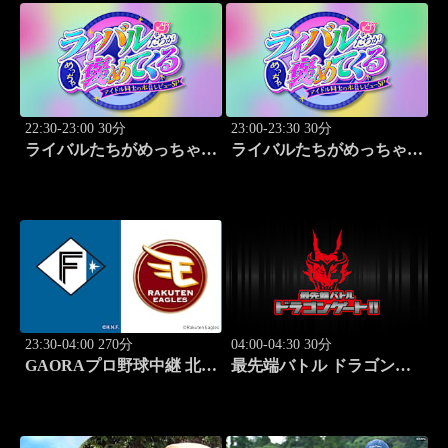
22:30-23:00 30分
23:00-23:30 30分
ライバルたちがめっちゃ褒
ライバルたちがめっちゃ褒
めてくる！～アイドル同士
めてくる！～アイドル同士
の本音レビューSP～
の本音レビューSP～
「Juice=Juice（MC：なす
「SWEET
なかにし）」#5
STEADY（MC：なすなか
にし）」#6
23:30-04:00 270分
04:00-04:30 30分
GAORAプロ野球中継 北海
最先端バトル ドラゴンゲ
道日本ハムvs楽天(8.9)
ート!! #314