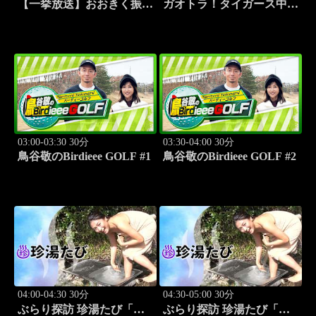
【一挙放送】おおきく振り
ガオトラ！タイガース中継
かぶって「応援団」 #12
2026 阪神vs中日(8.9京セラ
ドーム大阪)
03:00-03:30 30分
03:30-04:00 30分
鳥谷敬のBirdieee GOLF #1
鳥谷敬のBirdieee GOLF #2
04:00-04:30 30分
04:30-05:00 30分
ぶらり探訪 珍湯たび「別
ぶらり探訪 珍湯たび「別