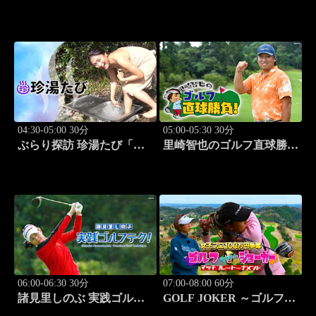
田編(後生掛＆湯ノ沢) 旅
岡編(伊豆＆伊東) 旅人:中
人:祥子」 #9
島史恵」 #10
04:30-05:00 30分
05:00-05:30 30分
ぶらり探訪 珍湯たび「長
里崎智也のゴルフ直球勝
野編(栄村秋山郷) 旅人:さ
負！ #211
とう珠緒」 #11
06:00-06:30 30分
07:00-08:00 60分
諸見里しのぶ 実践ゴルフ
GOLF JOKER ～ゴルフジ
テク！「ゲスト:紺野ゆり
ョーカー～「第15回大会 1