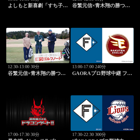
よしもと新喜劇「すち子
谷繁元信×青木翔の勝つゴ
は、ガールズスカウトマ
ルフノート #13
ン」 #1713
12:30-13:00 30分
13:00-17:00 240分
谷繁元信×青木翔の勝つゴ
GAORAプロ野球中継 ファ
ルフノート #14
ーム 北海道日本ハムvs楽
天(8.8)
17:00-17:30 30分
17:30-22:30 300分