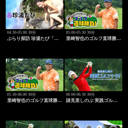
04:30-05:00 30分
05:00-05:30 30分
ぶらり探訪 珍湯たび「那
里崎智也のゴルフ直球勝
須塩原編 旅人:西村知
負！ #209
美」 #7
05:30-06:00 30分
06:00-06:30 30分
里崎智也のゴルフ直球勝
諸見里しのぶ 実践ゴルフ
負！ #210
テク！「ゲスト:山内鈴蘭
(タレント)レッスンSP」
#182