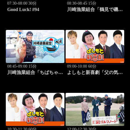
07:30-08:00 30分
08:30-08:45 15分
Good Luck! #94
川崎漁業組合「鶴見で磯釣
り」 #16
08:45-09:00 15分
09:00-10:00 60分
川崎漁業組合「ちばちゃん
よしもと新喜劇「父の気遣
と船でイカ釣り対決」 #17
い、家庭は崩壊!?」 #1749
10:30-11:30 60分
12:00-12:30 30分