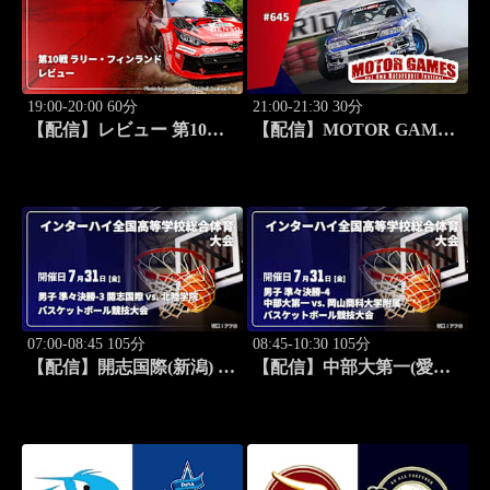
19:00-20:00 60分
21:00-21:30 30分
【配信】レビュー 第10戦
【配信】MOTOR GAMES
ラリー・フィンランド
#645
WRC世界ラリー選手権
2026
07:00-08:45 105分
08:45-10:30 105分
【配信】開志国際(新潟) vs.
【配信】中部大第一(愛知)
北陸学院(石川) 男子 準々
vs. 岡山商科大学附属(岡山)
決勝-3 インターハイ2026
男子 準々決勝-4 インター
全国高等学校総合体育大会
ハイ2026 全国高等学校総
バスケットボール競技大会
合体育大会バスケットボー
ル競技大会