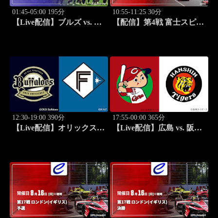
01:45-05:00 195分
10:55-11:25 30分
【Live配信】ブルズ vs. ニ
【配信】第4戦 富士スピー
ュージーランド(08/15) オ
ドウェイ SUPER GT 2026
ールブラックス 南アフリ
AFTER THE DRIVE
カ遠征 ラグビー グレイテ
スト・ライバルリー・ツア
ー 2026
12:30-19:00 390分
17:55-00:00 365分
【Live配信】オリックス
【Live配信】広島 vs. 阪神
vs. 北海道日本ハム(08/16) J
(08/16) J SPORTS
SPORTS STADIUM2026
STADIUM2026