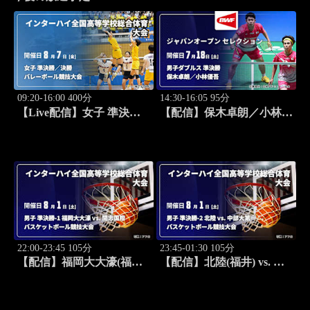
09:20-16:00 400分
14:30-16:05 95分
【Live配信】女子 準決勝
【配信】保木卓朗／小林優
／決勝 インターハイ2026
吾 vs. ファジャル・アルフ
全国高等学校総合体育大会
ィアン／ムハンマド・ショ
バレーボール競技大会
ヒブル・フィクリ(INA) 男
子ダブルス準決勝 バドミ
ントン ワールドツアー ジ
ャパンオープン 2026 セレ
クション
22:00-23:45 105分
23:45-01:30 105分
【配信】福岡大大濠(福岡)
【配信】北陸(福井) vs. 中
vs. 開志国際(新潟) 男子 準
部大第一(愛知) 男子 準決
決勝-1 インターハイ2026
勝-2 インターハイ2026 全
全国高等学校総合体育大会
国高等学校総合体育大会バ