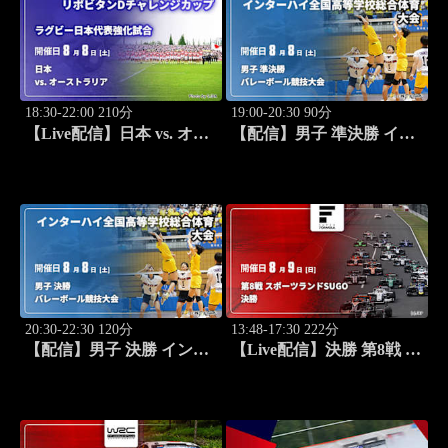
18:30-22:00 210分
19:00-20:30 90分
【Live配信】日本 vs. オー
【配信】男子 準決勝 イン
ストラリア(08/08) ラグビ
ターハイ2026 全国高等学
ー日本代表強化試合 リポ
校総合体育大会バレーボー
ビタンDチャレンジカップ
ル競技大会
2026
20:30-22:30 120分
13:48-17:30 222分
【配信】男子 決勝 インタ
【Live配信】決勝 第8戦 ス
ーハイ2026 全国高等学校
ポーツランドSUGO スー
総合体育大会バレーボール
パーフォーミュラ 2026
競技大会