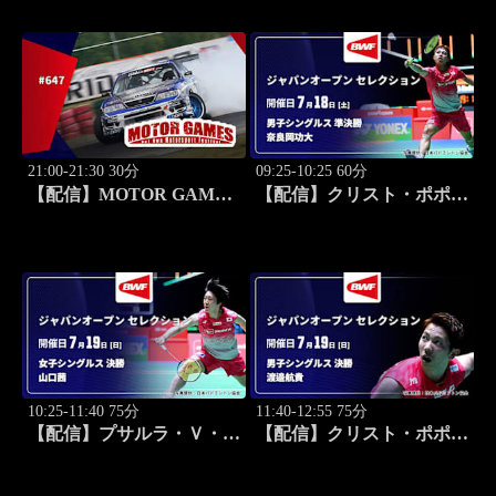
21:00-21:30 30分
09:25-10:25 60分
【配信】MOTOR GAMES
【配信】クリスト・ポポフ
#647
(FRA) vs. 奈良岡功大 男子
シングルス準決勝 バドミ
ントン ワールドツアー ジ
ャパンオープン 2026 セレ
クション
10:25-11:40 75分
11:40-12:55 75分
【配信】プサルラ・Ｖ・シ
【配信】クリスト・ポポフ
ンドゥ(IND) vs. 山口茜 女
(FRA) vs. 渡邉航貴 男子シ
子シングルス決勝 バドミ
ングルス決勝 バドミント