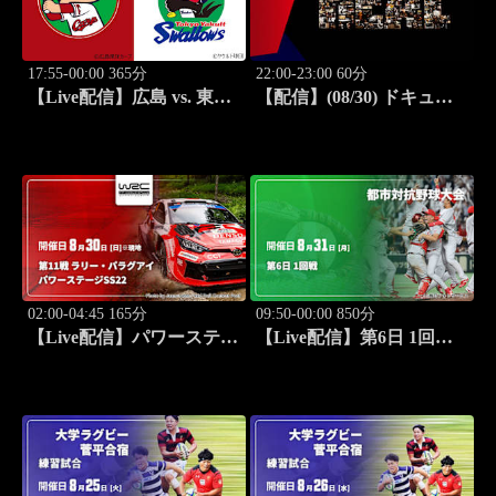
17:55-00:00 365分
22:00-23:00 60分
【Live配信】広島 vs. 東京
【配信】(08/30) ドキュメ
ヤクルト(08/30) J SPORTS
ンタリー ～The REAL～
STADIUM2026
02:00-04:45 165分
09:50-00:00 850分
【Live配信】パワーステー
【Live配信】第6日 1回戦
ジ【SS22】 第11戦 ラリ
第97回 都市対抗野球大会
ー・パラグアイ WRC世界
ラリー選手権 2026