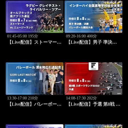
バスケットボール競技大会
スケットボール競技大会
01:45-05:00 195分
09:20-16:00 400分
【Live配信】ストーマーズ
【Live配信】男子 準決勝
vs. ニュージーランド
／決勝 インターハイ2026
(08/07) オールブラックス
全国高等学校総合体育大会
南アフリカ遠征 ラグビー
バレーボール競技大会
グレイテスト・ライバルリ
ー・ツアー 2026
13:30-17:00 210分
14:08-17:30 202分
【Live配信】バレーボール
【Live配信】予選 第8戦 ス
清水邦広引退記念 GORI
ポーツランドSUGO スー
LAST MATCH
パーフォーミュラ 2026