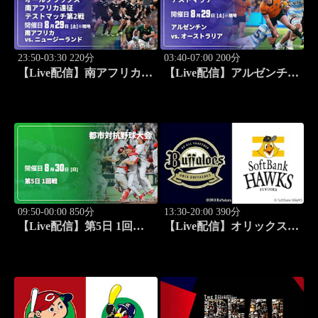
23:50-03:30 220分
03:40-07:00 200分
【Live配信】南アフリカ
【Live配信】アルゼンチン
vs. ニュージーランド
vs. オーストラリア(08/29)
(08/29) オールブラックス
テストマッチ ラグビー
南アフリカ遠征 テストマ
SANZAARツアー 2026
ッチ第2戦 ラグビー グレイ
テスト・ライバルリー・ツ
アー 2026
09:50-00:00 850分
13:30-20:00 390分
【Live配信】第5日 1回戦
【Live配信】オリックス
第97回 都市対抗野球大会
vs. 福岡ソフトバンク
(08/30) J SPORTS
STADIUM2026