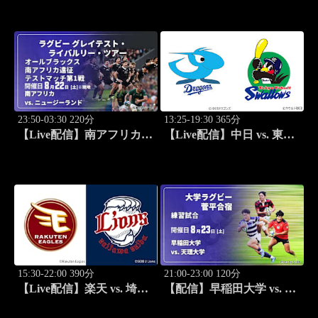
ーミュラ 2026 ダイジェス
STADIUM2026
ト
23:50-03:30 220分
13:25-19:30 365分
【Live配信】南アフリカ
【Live配信】中日 vs. 東京
vs. ニュージーランド
ヤクルト(08/23) J SPORTS
(08/22) オールブラックス
STADIUM2026
南アフリカ遠征 テストマ
ッチ第1戦 ラグビー グレイ
テスト・ライバルリー・ツ
アー 2026
15:30-22:00 390分
21:00-23:00 120分
【Live配信】楽天 vs. 埼玉
【配信】早稲田大学 vs. 天
西武(08/23) J SPORTS
理大学 練習試合 大学ラグ
STADIUM2026
ビー 菅平合宿 2026