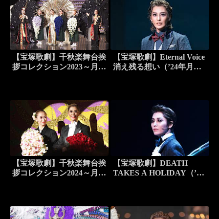
【宝塚歌劇】千秋楽舞台挨
【宝塚歌劇】Eternal Voice
拶コレクション2023～月組
消え残る想い（’24年月
編～
組・東京・千秋楽）
【宝塚歌劇】千秋楽舞台挨
【宝塚歌劇】DEATH
拶コレクション2024～月組
TAKES A HOLIDAY（’23
編～
年月組・東急シアターオー
ブ）