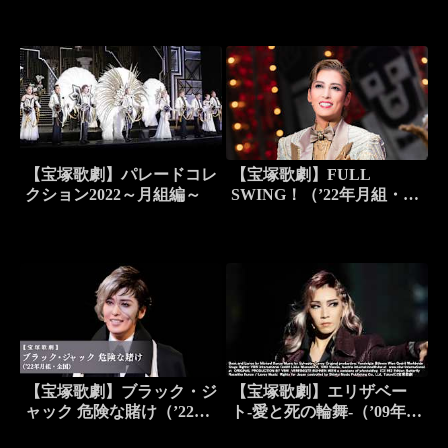
【宝塚歌劇】パレードコレ
【宝塚歌劇】FULL
クション2022～月組編～
SWING！（’22年月組・東
京・千秋楽）
【宝塚歌劇】ブラック・ジ
【宝塚歌劇】エリザベー
ャック 危険な賭け（’22年
ト-愛と死の輪舞-（’09年月
月組・全国）
組・東京・千秋楽）