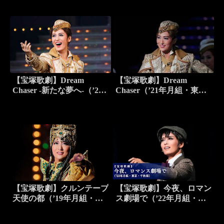
【宝塚歌劇】Dream
【宝塚歌劇】Dream
Chaser -新たな夢へ-（’21
Chaser（’21年月組・東
年月組・博多座）
京・千秋楽）
【宝塚歌劇】クルンテープ
【宝塚歌劇】今夜、ロマン
天使の都（’19年月組・宝
ス劇場で（’22年月組・東
塚・千秋楽）
京・千秋楽）