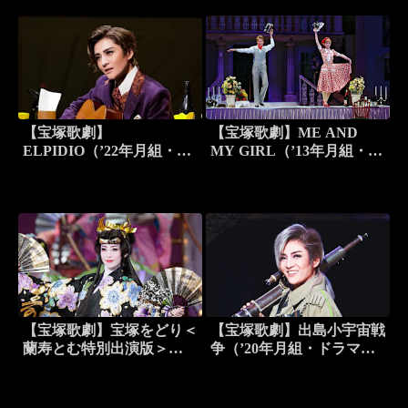
【宝塚歌劇】
【宝塚歌劇】ME AND
ELPIDIO（’22年月組・
MY GIRL（’13年月組・梅
KAAT神奈川芸術劇場）
田芸術劇場）
【宝塚歌劇】宝塚をどり＜
【宝塚歌劇】出島小宇宙戦
蘭寿とむ特別出演版＞
争（’20年月組・ドラマシ
（’14年月組・宝塚）
ティ）