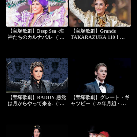
【宝塚歌劇】Deep Sea -海
【宝塚歌劇】Grande
神たちのカルナバル-（’23
TAKARAZUKA 110！
年月組・東京・千秋楽）
（’24年月組・東京・千秋
楽）
【宝塚歌劇】BADDY-悪党
【宝塚歌劇】グレート・ギ
は月からやって来る-（’18
ャツビー（’22年月組・東
年月組・東京・千秋楽）
京・千秋楽）