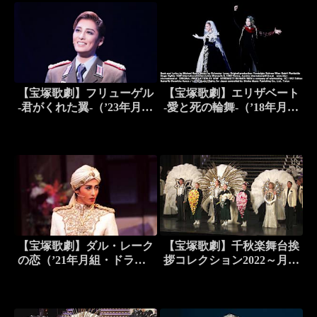
【宝塚歌劇】フリューゲル
【宝塚歌劇】エリザベート
-君がくれた翼-（’23年月
-愛と死の輪舞-（’18年月
組・東京・千秋楽）
組・東京・千秋楽）
【宝塚歌劇】ダル・レーク
【宝塚歌劇】千秋楽舞台挨
の恋（’21年月組・ドラマ
拶コレクション2022～月組
シティ・千秋楽）
編～