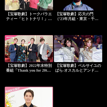
【宝塚歌劇】トークバラエ
【宝塚歌劇】応天の門
ティー「ヒトトナリ！」＃
（’23年月組・東京・千秋
16～月組 真弘蓮 Part 2～
楽）
【宝塚歌劇】2022年末特別
【宝塚歌劇】ベルサイユの
番組「Thank you for 20th
ばら-オスカルとアンドレ
～聖なる夜に I NEED
編-＜アンドレ役替わり：
YOU～」＜月組編＞未公
龍真咲、オスカル役替わ
開映像＆BONUS MOVIE
り：明日海りお＞（’13年
付
月組・宝塚）