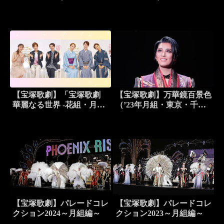
塚）
【宝塚歌劇】「宝塚歌劇
【宝塚歌劇】万華鏡百景色
華麗なる世界 -花組・月組
（’23年月組・東京・千秋
発足から100年-」より【花
楽）
組・月組トーク】
【宝塚歌劇】パレードコレ
【宝塚歌劇】パレードコレ
クション2024～月組編～
クション2023～月組編～