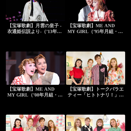
【宝塚歌劇】月雲の皇子 -
【宝塚歌劇】ME AND
衣通姫伝説より-（’13年月
MY GIRL（’95年月組・宝
組・バウ・千秋楽）
塚）
【宝塚歌劇】ME AND
【宝塚歌劇】トークバラエ
MY GIRL（’08年月組・博
ティー「ヒトトナリ！」＃
多座）
25～月組 七城雅 Part 1～