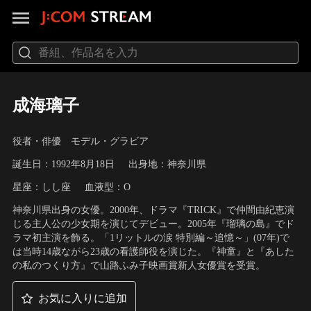
成海璃子
役者・俳優 モデル・グラビア
誕生日：1992年8月18日
出身地：神奈川県
星座：しし座
血液型：O
神奈川県出身の女優。2000年、ドラマ『TRICK』で仲間由紀恵演
じる主人公の少女期を演じてデビュー。2005年『瑠璃の島』でド
ラマ初主演を飾る。「1リットルの涙 特別編～追憶～」(07年)で
は当時14歳ながら23歳の看護師役を演じた。『神童』と『あした
の私のつくり方』で山路ふみ子映画賞新人女優賞を受賞。
お気に入りに追加