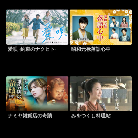
愛唄 -約束のナクヒト-
昭和元禄落語心中
ナミヤ雑貨店の奇蹟
みをつくし料理帖