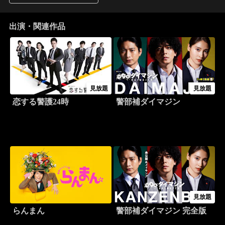
出演・関連作品
見放題
見放題
恋する警護24時
警部補ダイマジン
見放題
らんまん
警部補ダイマジン 完全版