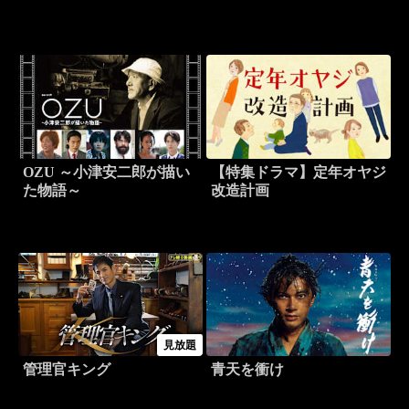
OZU ～小津安二郎が描い
【特集ドラマ】定年オヤジ
た物語～
改造計画
見放題
管理官キング
青天を衝け