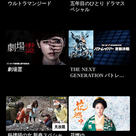
ウルトラマンジード
五年目のひとり ドラマス
ペシャル
劇場霊
THE NEXT
GENERATION パトレイ
バー首都決戦
見放題
科捜研の女 新春スペシャ
花燃ゆ