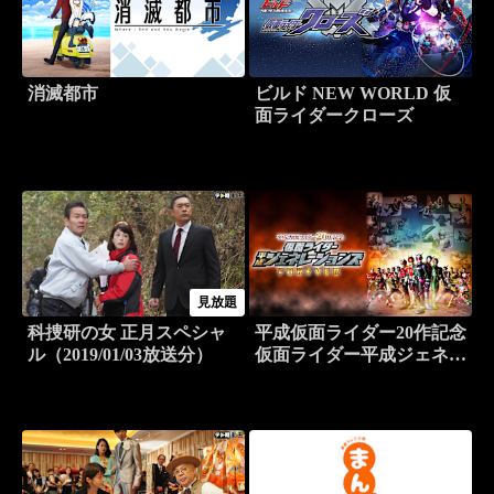
消滅都市
ビルド NEW WORLD 仮
面ライダークローズ
見放題
科捜研の女 正月スペシャ
平成仮面ライダー20作記念
ル（2019/01/03放送分）
仮面ライダー平成ジェネレ
ーションズ FOREVER