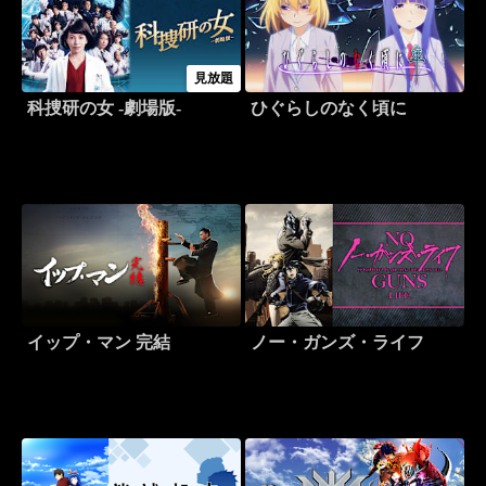
見放題
科捜研の女 -劇場版-
ひぐらしのなく頃に
イップ・マン 完結
ノー・ガンズ・ライフ