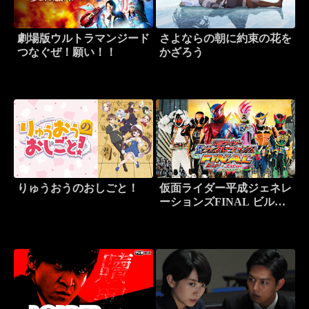
劇場版ウルトラマンジード
さよならの朝に約束の花を
つなぐぜ！願い！！
かざろう
りゅうおうのおしごと！
仮面ライダー平成ジェネレ
ーションズFINAL ビルド
＆エグゼイドwithレジェン
ドライダー