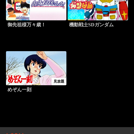
御先祖様万々歳！
機動戦士SDガンダム
見放題
めぞん一刻