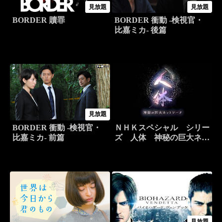
見放題
見放題
BORDER 贖罪
BORDER 衝動 -検視官・
比嘉ミカ- 後篇
見放題
BORDER 衝動 -検視官・
ＮＨＫスペシャル シリー
比嘉ミカ- 前篇
ズ 人体 神秘の巨大ネッ
トワーク
見放題