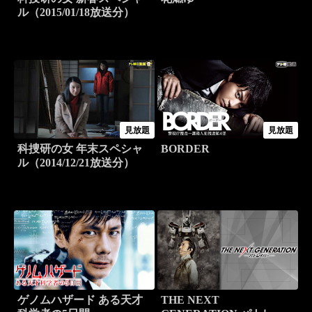
ル（2015/01/18放送分）
見放題
見放題
科捜研の女 年末スペシャ
BORDER
ル（2014/12/21放送分）
ゲノムハザード ある天才
THE NEXT