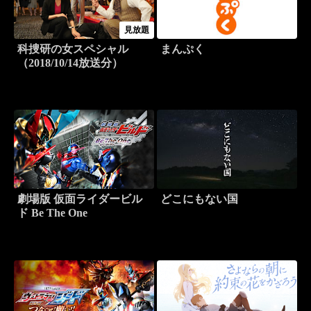
見放題
科捜研の女スペシャル
まんぷく
（2018/10/14放送分）
劇場版 仮面ライダービル
どこにもない国
ド Be The One