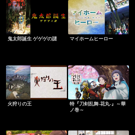
鬼太郎誕生 ゲゲゲの謎
マイホームヒーロー
火狩りの王
特『刀剣乱舞-花丸-』～華
ノ巻～