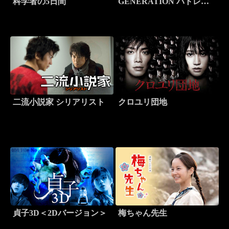
科学者の5日間
GENERATION パトレイ
バー
二流小説家 シリアリスト
クロユリ団地
貞子3D＜2Dバージョン＞
梅ちゃん先生