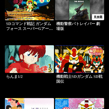
見放題
SDコマンド戦記 ガンダム
機動警察パトレイバー 劇
フォース スーパーGアーム
場版
ズ ファイナルフォーミュ
ラー VS ノウムギャザー
らんま1/2
機動戦士SDガンダム SD戦
国伝