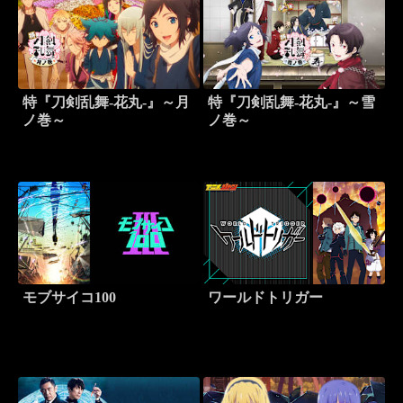
特『刀剣乱舞-花丸-』～月
特『刀剣乱舞-花丸-』～雪
ノ巻～
ノ巻～
モブサイコ100
ワールドトリガー