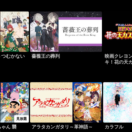
うつむかない
薔薇王の葬列
映画クレヨン
キ！花の天
見放題
ゃん 襲
アラタカンガタリ～革神語～
カラフル