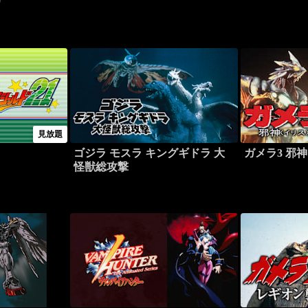
リ
見放題
ゴジラ モスラ キングギドラ 大
ガメラ3 邪
怪獣総攻撃