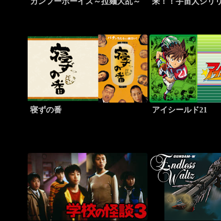
カンフーボーイズ～拉麺大乱～
来！！宇宙人シリ
寝ずの番
アイシールド21