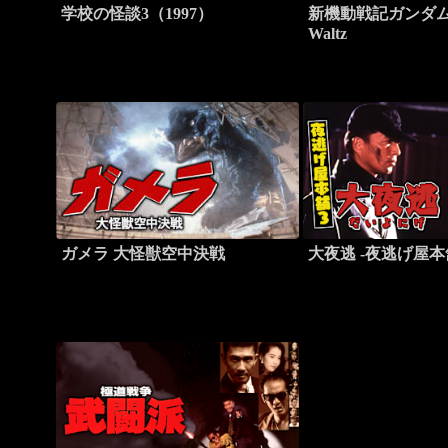
学校の怪談3（1997）
新機動戦記ガンダムW 
Waltz
ガメラ 大怪獣空中決戦
大夜逃 -夜逃げ屋本