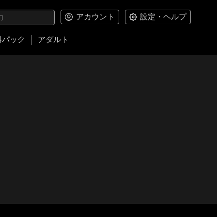
アカウント
設定・ヘルプ
料パック
アダルト