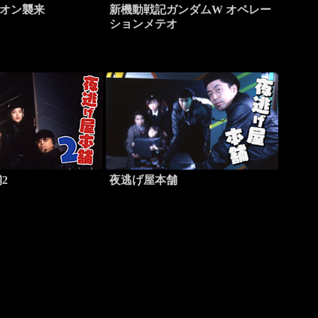
ギオン襲来
新機動戦記ガンダムW オペレー
ションメテオ
2
夜逃げ屋本舗