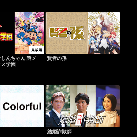
見放題
しんちゃん 謎メ
賢者の孫
カス学園
結婚詐欺師