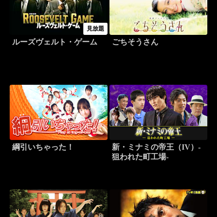
見放題
ルーズヴェルト・ゲーム
ごちそうさん
綱引いちゃった！
新・ミナミの帝王（IV）-
狙われた町工場-