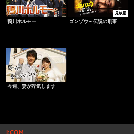
見放題
鴨川ホルモー
ゴンゾウ～伝説の刑事
今週、妻が浮気します