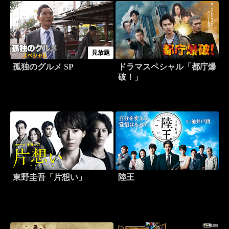
見放題
孤独のグルメ SP
ドラマスペシャル「都庁爆
破！」
東野圭吾「片想い」
陸王