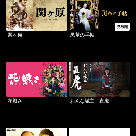
見放題
関ヶ原
黒革の手帖
花戦さ
おんな城主 直虎