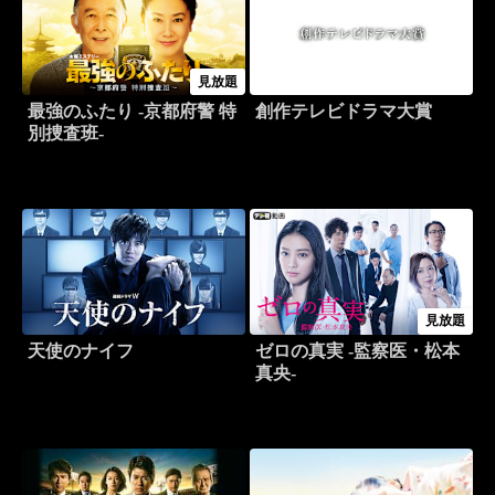
見放題
最強のふたり -京都府警 特
創作テレビドラマ大賞
別捜査班-
見放題
天使のナイフ
ゼロの真実 -監察医・松本
真央-