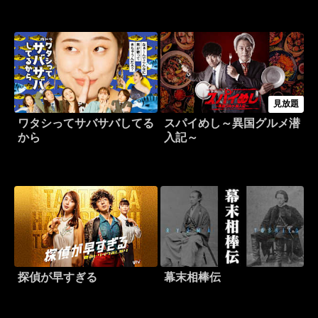
見放題
ワタシってサバサバしてる
スパイめし～異国グルメ潜
から
入記～
探偵が早すぎる
幕末相棒伝