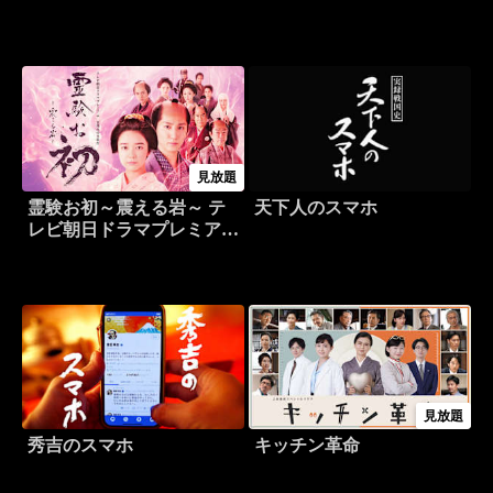
見放題
霊験お初～震える岩～ テ
天下人のスマホ
レビ朝日ドラマプレミアム
宮部みゆき原作
見放題
秀吉のスマホ
キッチン革命