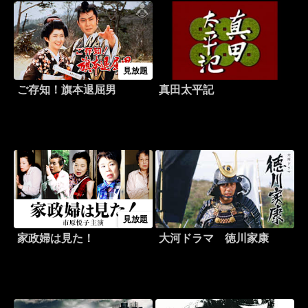
見放題
ご存知！旗本退屈男
真田太平記
見放題
家政婦は見た！
大河ドラマ 徳川家康