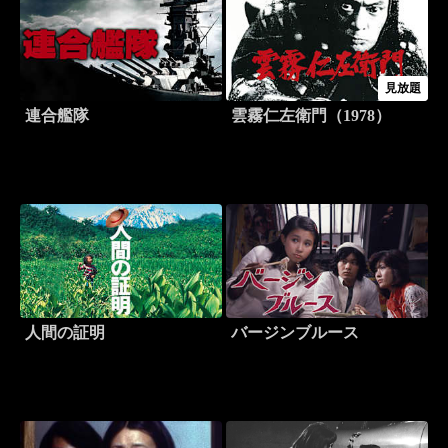
見放題
連合艦隊
雲霧仁左衛門（1978）
人間の証明
バージンブルース