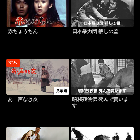
赤ちょうちん
日本暴力団 殺しの盃
NEW
見放題
あゝ声なき友
昭和残侠伝 死んで貰いま
す