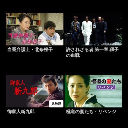
当番弁護士・北条桜子
許されざる者 第一章 獅子
の血戦
見放題
御家人斬九郎
極道の妻たち・リベンジ