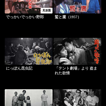
見放題
でっかいでっかい野郎
鷲と鷹（1957）
にっぽん昆虫記
「テント劇場」より 盗ま
れた欲情