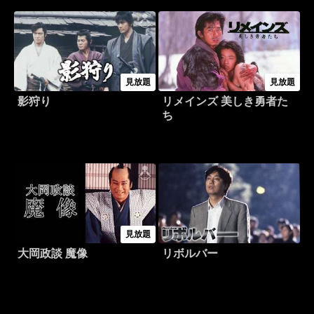
見放題
見放題
影狩り
リメインズ 美しき勇者た
ち
見放題
大岡政談 魔像
リボルバー