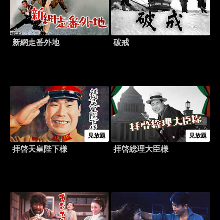
新網走番外地
破戒
見放題
見放題
拝啓天皇陛下様
拝啓総理大臣様