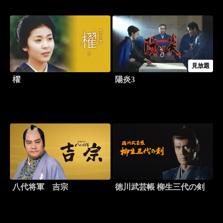
見放題
櫂
陽炎3
八代将軍 吉宗
徳川武芸帳 柳生三代の剣