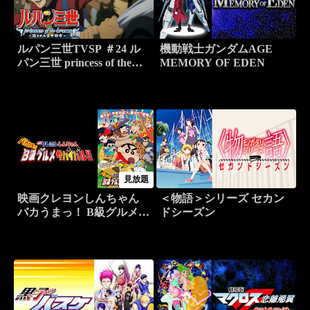
ルパン三世TVSP ＃24 ル
機動戦士ガンダムAGE
パン三世 princess of the
MEMORY OF EDEN
breeze ～隠された空中都市
～
見放題
映画クレヨンしんちゃん
＜物語＞シリーズ セカン
バカうまっ！ B級グルメサ
ドシーズン
バイバル！！