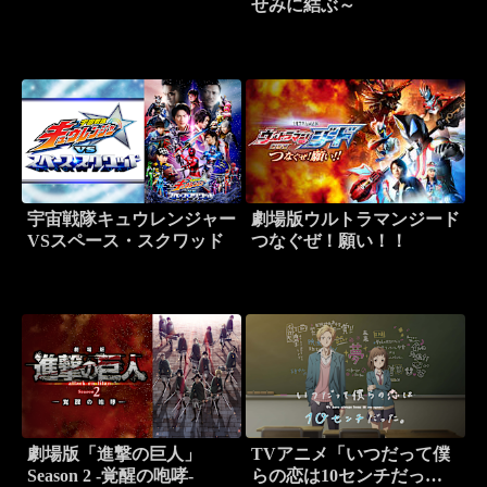
せみに結ぶ～
宇宙戦隊キュウレンジャー
劇場版ウルトラマンジード
VSスペース・スクワッド
つなぐぜ！願い！！
劇場版「進撃の巨人」
TVアニメ「いつだって僕
Season 2 -覚醒の咆哮-
らの恋は10センチだっ