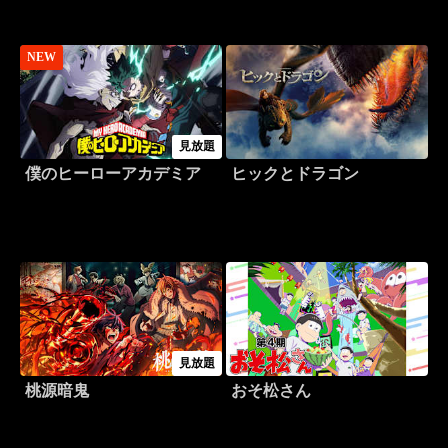
NEW
見放題
僕のヒーローアカデミア
ヒックとドラゴン
見放題
桃源暗鬼
おそ松さん