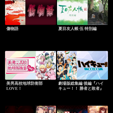
傷物語
夏目友人帳 伍 特別編
美男高校地球防衛部
劇場版総集編 後編『ハイ
LOVE！
キュー！！ 勝者と敗者』