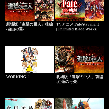
劇場版「進撃の巨人」後編
TVアニメ Fate/stay night
-自由の翼-
[Unlimited Blade Works]
WORKING！！
劇場版「進撃の巨人」前編
-紅蓮の弓矢-