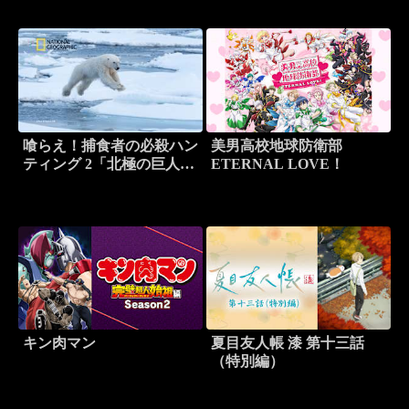
喰らえ！捕食者の必殺ハン
美男高校地球防衛部
ティング 2「北極の巨人：
ETERNAL LOVE！
ホッキョクグマ」
キン肉マン
夏目友人帳 漆 第十三話
（特別編）