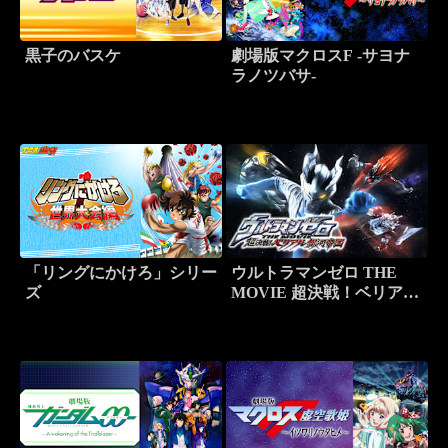
黒子のバスケ
劇場版マクロスF -サヨナ
ラノツバサ-
「リングにかけろ」シリー
ウルトラマンゼロ THE
ズ
MOVIE 超決戦！ベリアル
銀河帝国