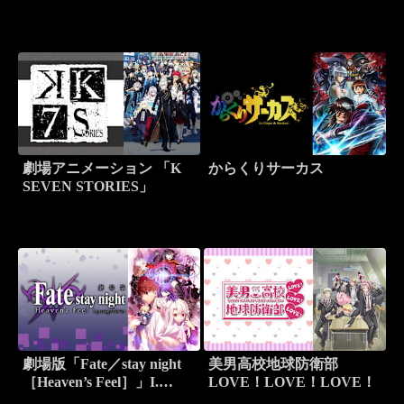
た。」
劇場アニメーション 「K
からくりサーカス
SEVEN STORIES」
劇場版「Fate／stay night
美男高校地球防衛部
［Heaven’s Feel］」I.
LOVE！LOVE！LOVE！
presage flower