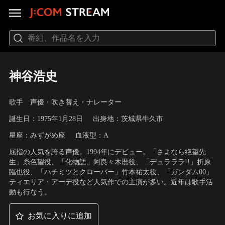
神谷浩史
歌手 声優・吹き替え・ナレーター
誕生日：1975年1月28日
出身地：茨城県牛久市
星座：みずがめ座
血液型：A
屈指の人気を誇る声優。1994年にデビュー。「さよなら絶望先
生」糸色望役、「化物語」阿良々木暦役、「デュラララ!!」折原
臨也役、「ハチミツとクローバー」竹本祐太役、「ガンダム00」
ティエリア・アーデ役など人気作での主演が多い。近年は歌手活
動も行なう。
お気に入りに追加