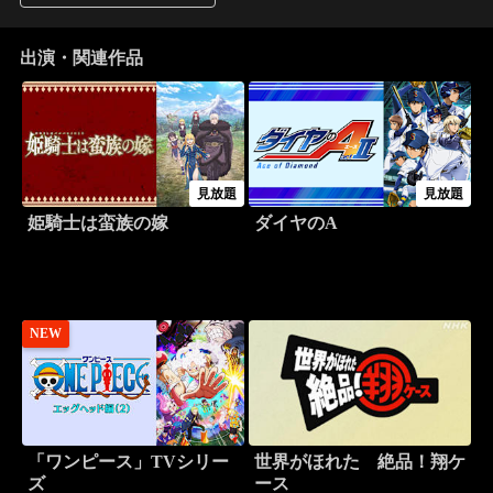
出演・関連作品
見放題
見放題
姫騎士は蛮族の嫁
ダイヤのA
NEW
「ワンピース」TVシリー
世界がほれた 絶品！翔ケ
ズ
ース