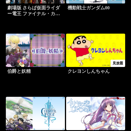
劇場版 さらば仮面ライダ
機動戦士ガンダム00
ー電王 ファイナル・カウ
ントダウン
見放題
伯爵と妖精
クレヨンしんちゃん