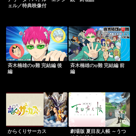
ェル／特典映像付
斉木楠雄のψ難 完結編 後
斉木楠雄のψ難 完結編 前
編
編
からくりサーカス
劇場版 夏目友人帳 ～うつ