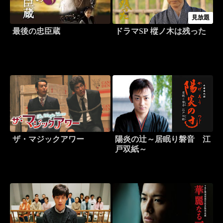
見放題
最後の忠臣蔵
ドラマSP 樅ノ木は残った
ザ・マジックアワー
陽炎の辻～居眠り磐音 江
戸双紙～