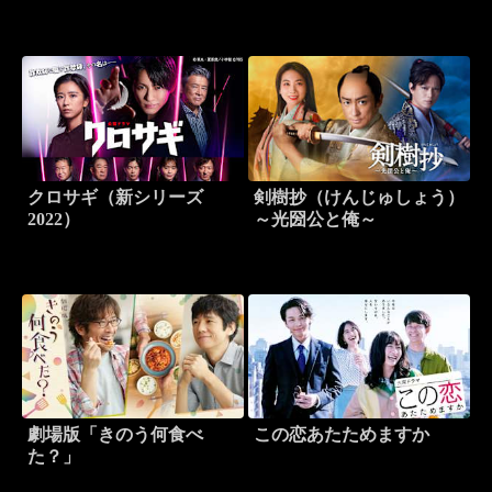
クロサギ（新シリーズ
剣樹抄（けんじゅしょう）
2022）
～光圀公と俺～
劇場版「きのう何食べ
この恋あたためますか
た？」