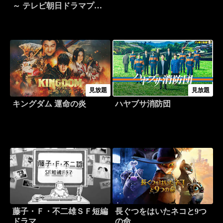
～ テレビ朝日ドラマプレ
ミアム
見放題
見放題
キングダム 運命の炎
ハヤブサ消防団
藤子・Ｆ・不二雄ＳＦ短編
長ぐつをはいたネコと9つ
ドラマ
の命