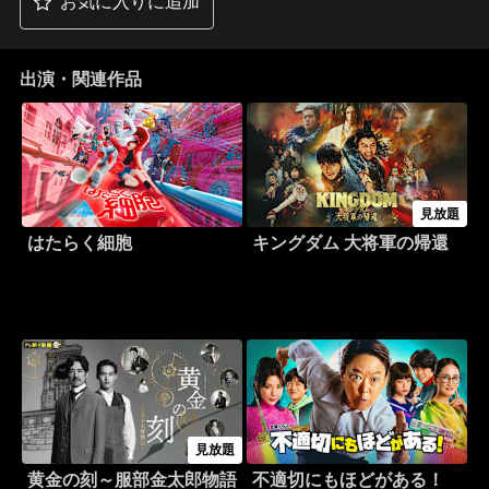
お気に入りに追加
出演・関連作品
見放題
はたらく細胞
キングダム 大将軍の帰還
見放題
黄金の刻～服部金太郎物語
不適切にもほどがある！