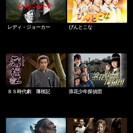
レディ・ジョーカー
ぴんとこな
ＢＳ時代劇 薄桜記
浪花少年探偵団