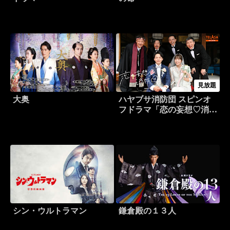
見放題
大奥
ハヤブサ消防団 スピンオ
フドラマ「恋の妄想♡消防
団」
シン・ウルトラマン
鎌倉殿の１３人