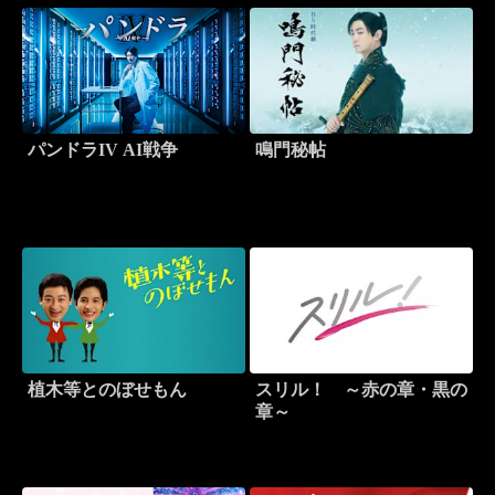
パンドラIV AI戦争
鳴門秘帖
植木等とのぼせもん
スリル！ ～赤の章・黒の
章～