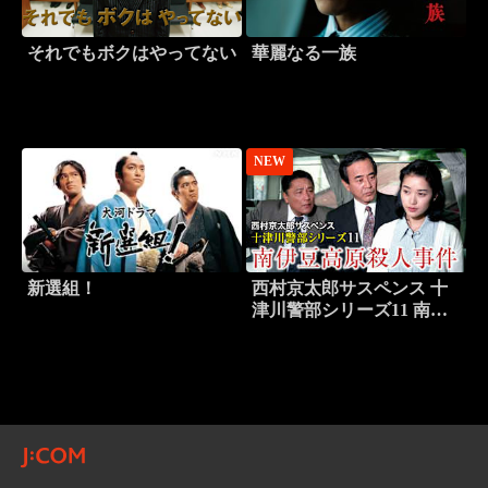
それでもボクはやってない
華麗なる一族
NEW
新選組！
西村京太郎サスペンス 十
津川警部シリーズ11 南伊
豆高原殺人事件