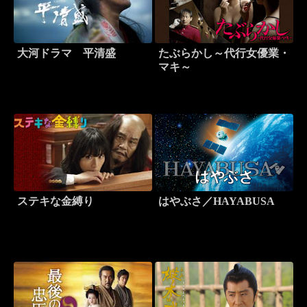
大河ドラマ 平清盛
たぶらかし～代行女優業・
マキ～
ステキな金縛り
はやぶさ／HAYABUSA