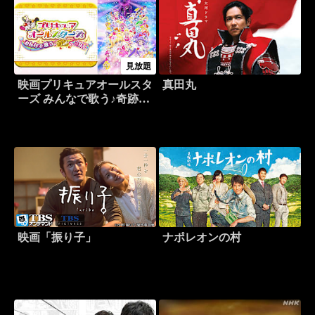
見放題
映画プリキュアオールスタ
真田丸
ーズ みんなで歌う♪奇跡の
魔法！
映画「振り子」
ナポレオンの村