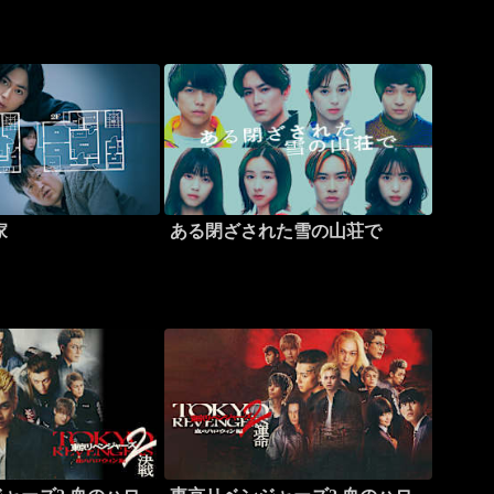
家
ある閉ざされた雪の山荘で