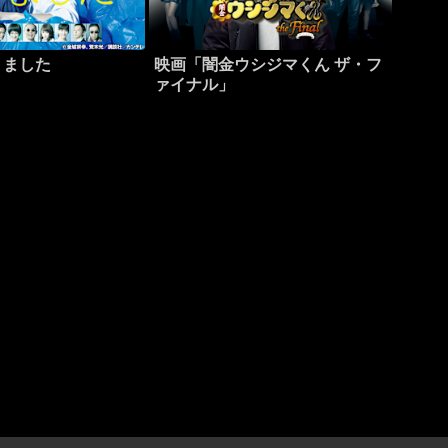
りました
映画「闇金ウシジマくん ザ・フ
ァイナル」