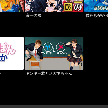
帝一の國
僕たちがや
か
ヤンキー君とメガネちゃん