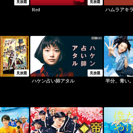
見放題
見放題
Red
ハムラアキ
見放題
見放題
ハケン占い師アタル
半分、青い