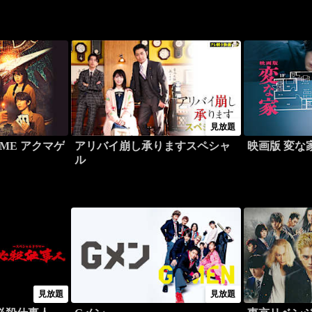
見放題
ME アクマゲ
アリバイ崩し承りますスペシャ
映画版 変な
ル
見放題
見放題