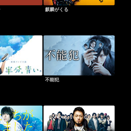
ラ
麒麟がくる
。
不能犯