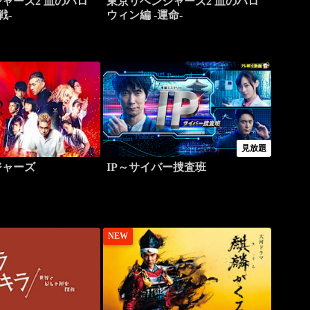
ャーズ2 血のハロ
東京リベンジャーズ2 血のハロ
戦-
ウィン編 -運命-
見放題
ジャーズ
IP～サイバー捜査班
NEW