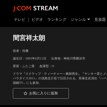
テレビ
ビデオ
ランキング
ジャンル
見放題
間宮祥太朗
役者・俳優
誕生日：1993年6月11日
出身地：神奈川県横浜市
星座：ふたご座
血液型：O
ドラマ『スクラップ・ティーチャー～教師再生』『ヤンキー君とメ
パラダイス2011』の淡路圭介役で注目される。長塚圭史演出『ハ
国鍋TV』にも参加。
お気に入りに追加