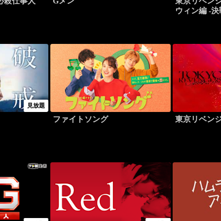
必殺仕事人
Gメン
東京リベンジ
ウィン編 -決
見放題
ファイトソング
東京リベン