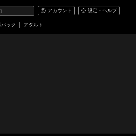
アカウント
設定・ヘルプ
料パック
アダルト