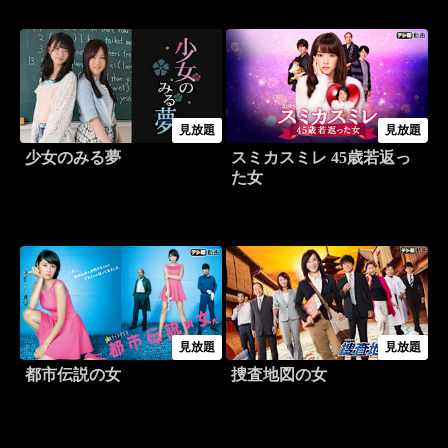
見放題
見放題
少女のみる夢
スミカスミレ 45歳若返っ
た女
見放題
見放題
都市伝説の女
捜査地図の女