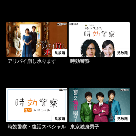
見放題
見放題
アリバイ崩し承ります
時効警察
見放題
見放題
時効警察・復活スペシャル
東京独身男子