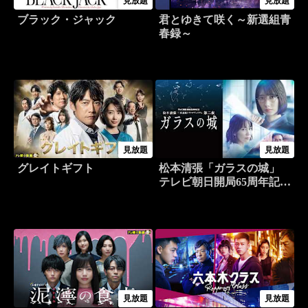
見放題
見放題
ブラック・ジャック
君とゆきて咲く～新選組青
春録～
見放題
見放題
グレイトギフト
松本清張「ガラスの城」
テレビ朝日開局65周年記念
松本清張二夜連続ドラマプ
レミアム
見放題
見放題