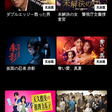
見放題
見放題
ダブルエッジ～甦った男
未解決の女 警視庁文書捜
査官
見放題
見放題
仮面の忍者 赤影
奪い愛、真夏