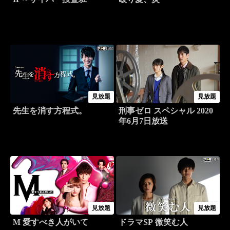
見放題
見放題
先生を消す方程式。
刑事ゼロ スペシャル 2020
年6月7日放送
見放題
見放題
M 愛すべき人がいて
ドラマSP 微笑む人