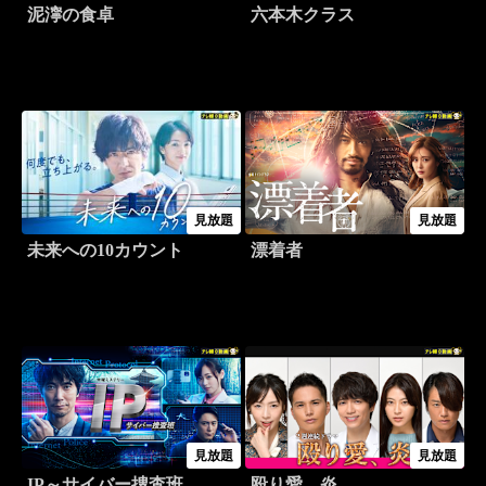
泥濘の食卓
六本木クラス
見放題
見放題
未来への10カウント
漂着者
見放題
見放題
IP～サイバー捜査班
殴り愛、炎