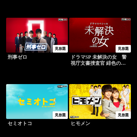
見放題
見放題
刑事ゼロ
ドラマSP 未解決の女 警
視庁文書捜査官 緋色のシ
グナル
見放題
見放題
セミオトコ
ヒモメン