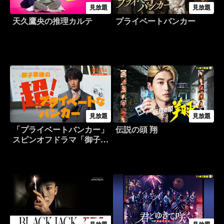
見放題
見放題
天久鷹央の推理カルテ
プライベートバンカー
見放題
見放題
「プライベートバンカー」
伝説の頭 翔
スピンオフドラマ「御子柴
修の超！プライベートなバ
ンカー」