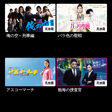
見放題
見放題
俺の空～刑事編
バラ色の聖戦
見放題
見放題
アスコーマーチ
熱海の捜査官