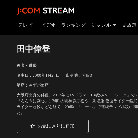
テレビ
ビデオ
ランキング
ジャンル
見放題
田中偉登
役者・俳優
誕生日：2000年1月24日
出身地：大阪府
星座：みずがめ座
大阪府出身の俳優。2012年にTVドラマ「13歳のハローワーク」
『るろうに剣心』(12年) の明神弥彦役や『劇場版 仮面ライダー鎧武
ライダー冠役などを経て、20年に「エール」で連続テレビ小説に初
た。
お気に入りに追加