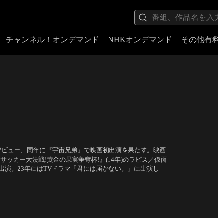
チャンネル！オンデマンド
NHKオンデマンド
その他有
でデビュー、同年に『宇宙兄弟』で映画初出演を果たす。映画
 サッカー大決戦!黄金の果実争奪杯!』(14年)のラピス／仮面
出演。23年にはTVドラマ「君には届かない。」に出演し