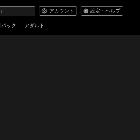
アカウント
設定・ヘルプ
料パック
アダルト