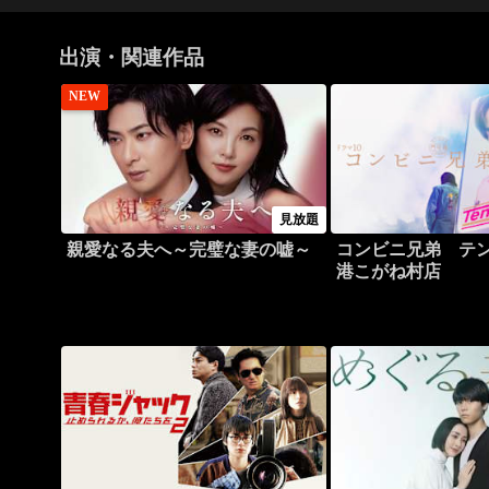
出演・関連作品
NEW
見放題
親愛なる夫へ～完璧な妻の嘘～
コンビニ兄弟 テ
港こがね村店