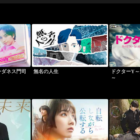
ンダネス門司
無名の人生
ドクターY
～