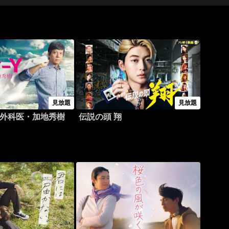
見放題
見放題
～外科医・加地秀樹
伝説の頭 翔