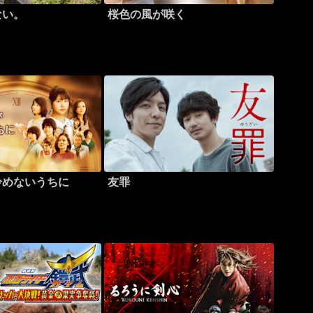
ない。
桜色の風が咲く
冷めないうちに
友罪